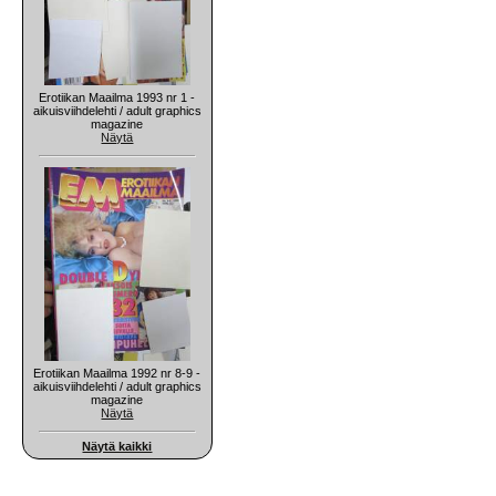
Erotiikan Maailma 1993 nr 1 -
aikuisviihdelehti / adult graphics
magazine
Näytä
Erotiikan Maailma 1992 nr 8-9 -
aikuisviihdelehti / adult graphics
magazine
Näytä
Näytä kaikki