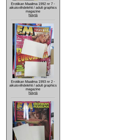
Erotiikan Maailma 1992 nr 7 -
aikuisviihdelehti / adult graphics
magazine
Näytä
Erotiikan Maailma 1993 nr 2 -
aikuisviihdelehti / adult graphics
magazine
Näytä