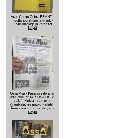
Atlas Copco Cobra BBM 47 L
moottoriporakone ja -kanki -
Hoito-ohjekirja ja varaosat
Näytä
Oma Mua - Karjalan rahvahan
lehti 2001 nr 14, Sulakuun 12.
päivü; Kielizakonan osa,
Amerikalazien matku Karjalah,
Äijänpäivän pruazniekku, ym.
Näytä