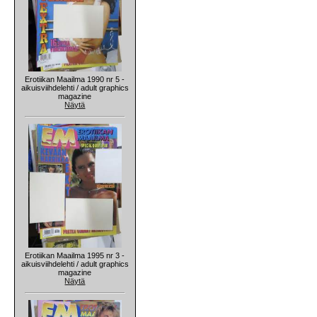
Erotiikan Maailma 1990 nr 5 -
aikuisviihdelehti / adult graphics
magazine
Näytä
Erotiikan Maailma 1995 nr 3 -
aikuisviihdelehti / adult graphics
magazine
Näytä