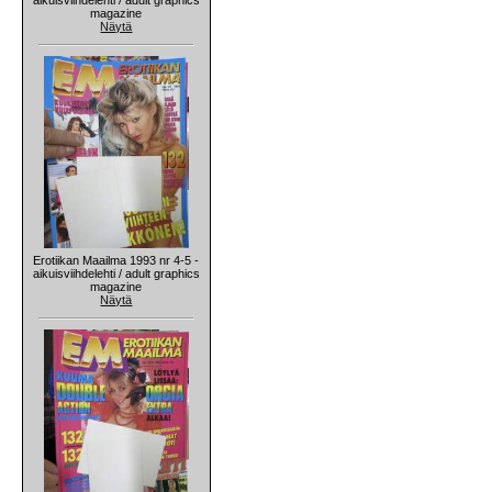
magazine
Näytä
Erotiikan Maailma 1993 nr 4-5 -
aikuisviihdelehti / adult graphics
magazine
Näytä