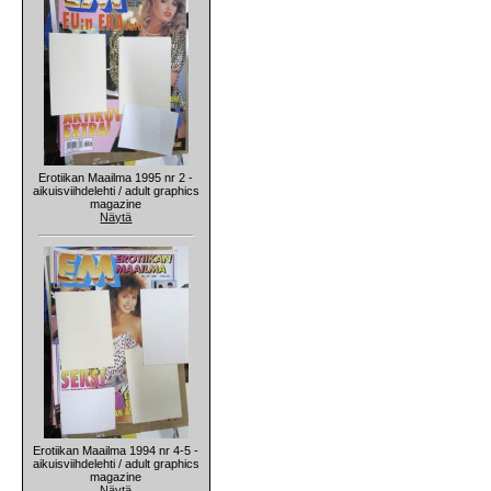
Erotiikan Maailma 1995 nr 2 -
aikuisviihdelehti / adult graphics
magazine
Näytä
Erotiikan Maailma 1994 nr 4-5 -
aikuisviihdelehti / adult graphics
magazine
Näytä