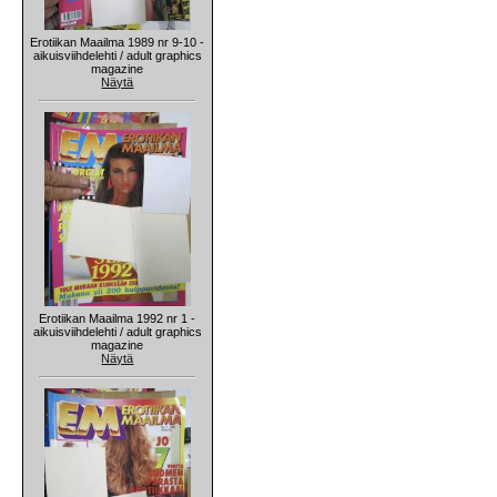
Erotiikan Maailma 1989 nr 9-10 -
aikuisviihdelehti / adult graphics
magazine
Näytä
Erotiikan Maailma 1992 nr 1 -
aikuisviihdelehti / adult graphics
magazine
Näytä