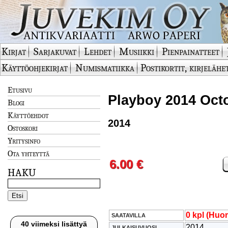
Kirjat
Sarjakuvat
Lehdet
Musiikki
Pienpainatteet
Käyttöohjekirjat
Numismatiikka
Postikortit, kirjelähe
Etusivu
Playboy 2014 Oct
Blogi
Käyttöehdot
2014
Ostoskori
Yritysinfo
Ota yhteyttä
6.00 €
HAKU
0 kpl (Huom
SAATAVILLA
40 viimeksi lisättyä
2014
JULKAISUVUOSI