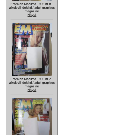
Erotiikan Maailma 1995 nr 8 -
aikuisviihdelehti / adult graphics
magazine
Näytä
Erotiikan Maailma 1996 nr 2 -
aikuisviihdelehti / adult graphics
magazine
Näytä