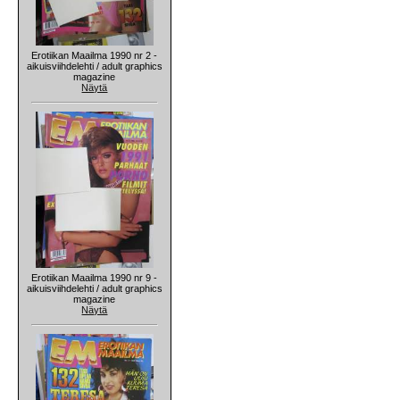
Erotiikan Maailma 1990 nr 2 -
aikuisviihdelehti / adult graphics
magazine
Näytä
Erotiikan Maailma 1990 nr 9 -
aikuisviihdelehti / adult graphics
magazine
Näytä