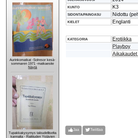
K3
KUNTO
Nidottu (pe
SIDONTA/PAINOASU
Englanti
KIELET
Erotiikka
KATEGORIA
Playboy
Aikakaudet 
Aurinkomatkat -Solresor kesä-
sommaren 1971 -matkaesite
Näytä
Jaa
Twiittaa
Tupakkakysymys taloudelliselta
kannalta - Raittiuden Ystävien