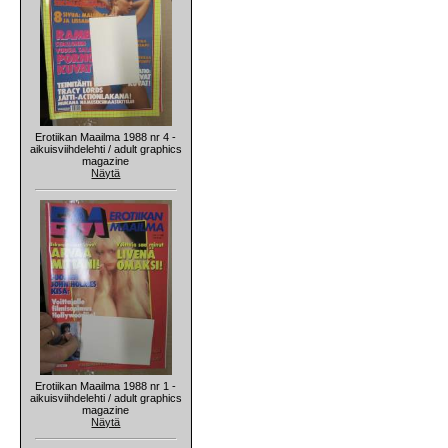
Erotiikan Maailma 1988 nr 4 -
aikuisviihdelehti / adult graphics
magazine
Näytä
Erotiikan Maailma 1988 nr 1 -
aikuisviihdelehti / adult graphics
magazine
Näytä