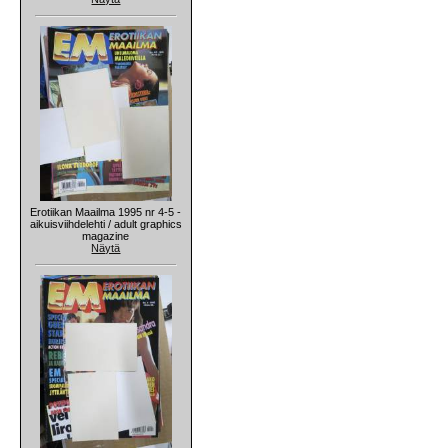
Erotiikan Maailma 1995 nr 4-5 -
aikuisviihdelehti / adult graphics
magazine
Näytä