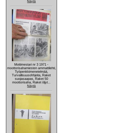
Näytä
Mottimestari nr 3 1971 -
moottorisahamiesten ammattilehti,
Työpenkkimenetelmää,
Turvallisuusohhjeita, Raket
suojasaapas, Raket 50
moottorisaha, Raket öljyt...
Näytä