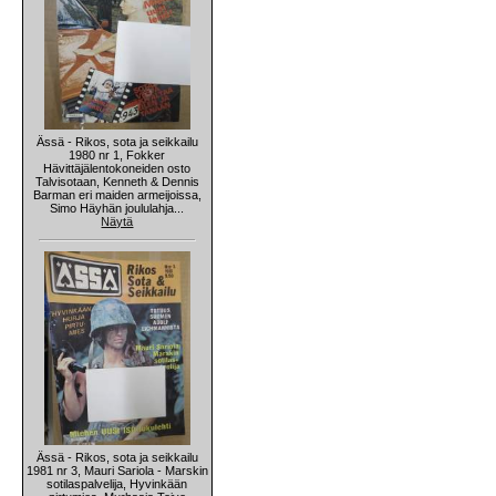
Ässä - Rikos, sota ja seikkailu
1980 nr 1, Fokker
Hävittäjälentokoneiden osto
Talvisotaan, Kenneth & Dennis
Barman eri maiden armeijoissa,
Simo Häyhän joululahja...
Näytä
Ässä - Rikos, sota ja seikkailu
1981 nr 3, Mauri Sariola - Marskin
sotilaspalvelija, Hyvinkään