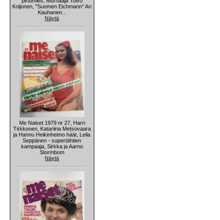
pirtumies, Murhaaja Toivo
Koljonen, "Suomen Eichmann" Ari
Kauhanen...
Näytä
Me Naiset 1979 nr 27, Harri
Tirkkonen, Katariina Metsovaara
ja Hannu Heikinheimo häät, Leila
Seppänen - supertähtien
kampaaja, Sirkka ja Aarno
Stormbom
Näytä