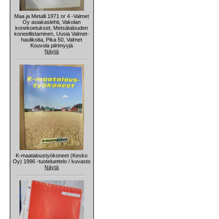
Maa ja Metalli 1971 nr 4 -Valmet
Oy asiakaslehti, Vakolan
konekoetukset, Metsätalouden
koneellistaminen, Uusia Valmet-
haulikoita, Pika 50, Valmet
Kouvola piirimyyjä
Näytä
K-maataloustyökoneet (Kesko
Oy) 1996 -tuoteluettelo / kuvasto
Näytä