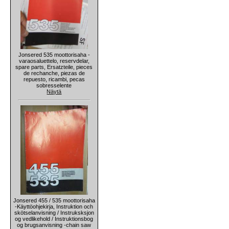
Jonsered 535 moottorisaha -
varaosaluettelo, reservdelar,
spare parts, Ersatzteile, pieces
de rechanche, piezas de
repuesto, ricambi, pecas
sobresselente
Näytä
Jonsered 455 / 535 moottorisaha
-Käyttöohjekirja, Instruktion och
skötselanvisning / Instruksksjon
og vedlikehold / Instruktionsbog
og brugsanvisning -chain saw