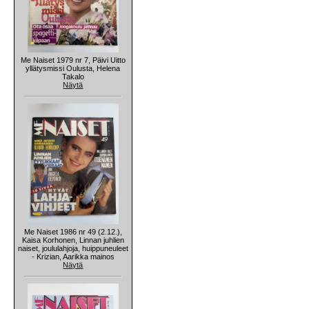
Me Naiset 1979 nr 7, Päivi Uitto
yllätysmissi Oulusta, Helena
Takalo
Näytä
Me Naiset 1986 nr 49 (2.12.),
Kaisa Korhonen, Linnan juhlien
naiset, joululahjoja, huippuneuleet
- Krizian, Aarikka mainos
Näytä