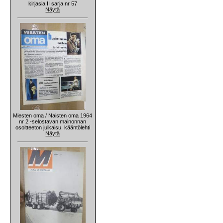
kirjasia II sarja nr 57
Näytä
Miesten oma / Naisten oma 1964
nr 2 -selostavan mainonnan
osoitteeton julkaisu, kääntölehti
Näytä