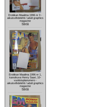
Erotiikan Maailma 1996 nr 3 -
aikuisviihdelehti / adult graphics
magazine
Näytä
Erotiikan Maailma 1996 nr 1,
kansikuva Henry Saari, 10-
vuotistuplanumero -
aikuisviihdelehti / adult graphics
magazine
Näytä