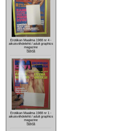
Erotiikan Maailma 1988 nr 4 -
aikuisviihdelehti / adult graphics
magazine
Näytä
Erotiikan Maailma 1988 nr 1 -
aikuisviihdelehti / adult graphics
magazine
Näytä