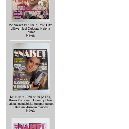
Me Naiset 1979 nr 7, Päivi Uitto
yllätysmissi Oulusta, Helena
Takalo
Näytä
Me Naiset 1986 nr 49 (2.12.),
Kaisa Korhonen, Linnan juhlien
naiset, joululahjoja, huippuneuleet
- Krizian, Aarikka mainos
Näytä