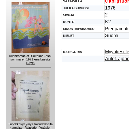
0 kpl (Huom
SAATAVILLA
1976
JULKAISUVUOSI
2
SIVUJA
K2
KUNTO
Pienpainat
SIDONTA/PAINOASU
Suomi
KIELET
Myyntiesitt
KATEGORIA
Aurinkomatkat -Solresor kesä-
Autot, ajone
sommaren 1971 -matkaesite
Näytä
Tupakkakysymys taloudelliselta
kannalta - Raittiuden Ystävien