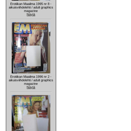
Erotiikan Maailma 1995 nr 8 -
aikuisviihdelehti / adult graphics
magazine
Näytä
Erotiikan Maailma 1996 nr 2 -
aikuisviihdelehti / adult graphics
magazine
Näytä