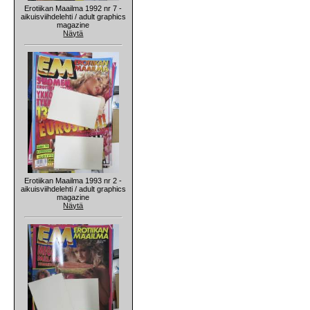
Erotiikan Maailma 1992 nr 7 -
aikuisviihdelehti / adult graphics
magazine
Näytä
Erotiikan Maailma 1993 nr 2 -
aikuisviihdelehti / adult graphics
magazine
Näytä