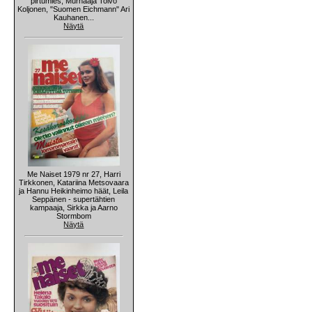
pirtumies, Murhaaja Toivo
Koljonen, "Suomen Eichmann" Ari
Kauhanen...
Näytä
Me Naiset 1979 nr 27, Harri
Tirkkonen, Katariina Metsovaara
ja Hannu Heikinheimo häät, Leila
Seppänen - supertähtien
kampaaja, Sirkka ja Aarno
Stormbom
Näytä