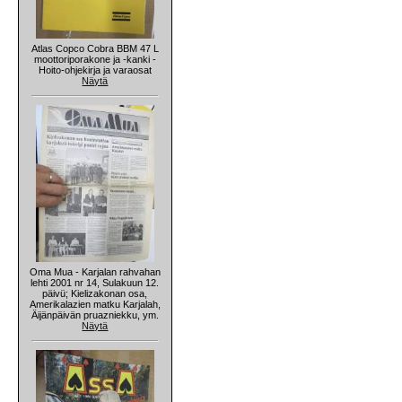
Atlas Copco Cobra BBM 47 L
moottoriporakone ja -kanki -
Hoito-ohjekirja ja varaosat
Näytä
Oma Mua - Karjalan rahvahan
lehti 2001 nr 14, Sulakuun 12.
päivü; Kielizakonan osa,
Amerikalazien matku Karjalah,
Äijänpäivän pruazniekku, ym.
Näytä