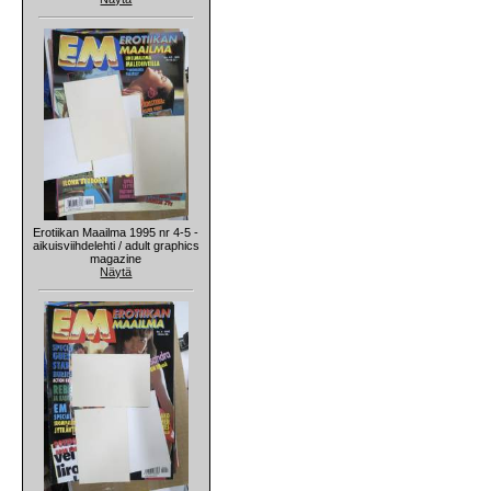
Erotiikan Maailma 1995 nr 4-5 -
aikuisviihdelehti / adult graphics
magazine
Näytä