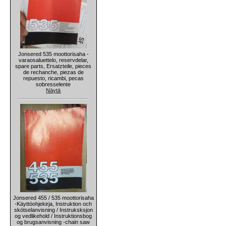
Jonsered 535 moottorisaha -
varaosaluettelo, reservdelar,
spare parts, Ersatzteile, pieces
de rechanche, piezas de
repuesto, ricambi, pecas
sobresselente
Näytä
Jonsered 455 / 535 moottorisaha
-Käyttöohjekirja, Instruktion och
skötselanvisning / Instruksksjon
og vedlikehold / Instruktionsbog
og brugsanvisning -chain saw