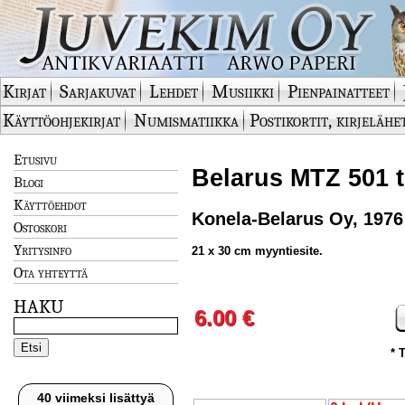
Kirjat
Sarjakuvat
Lehdet
Musiikki
Pienpainatteet
Käyttöohjekirjat
Numismatiikka
Postikortit, kirjelähe
Etusivu
Belarus MTZ 501 t
Blogi
Käyttöehdot
Konela-Belarus Oy, 1976
Ostoskori
Yritysinfo
21 x 30 cm myyntiesite.
Ota yhteyttä
HAKU
6.00 €
* 
40 viimeksi lisättyä