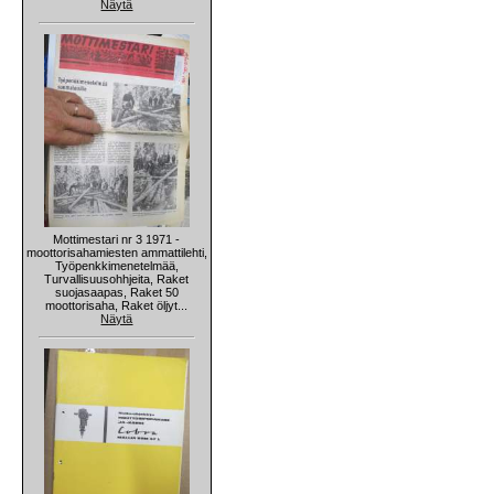
Näytä
Mottimestari nr 3 1971 -
moottorisahamiesten ammattilehti,
Työpenkkimenetelmää,
Turvallisuusohhjeita, Raket
suojasaapas, Raket 50
moottorisaha, Raket öljyt...
Näytä