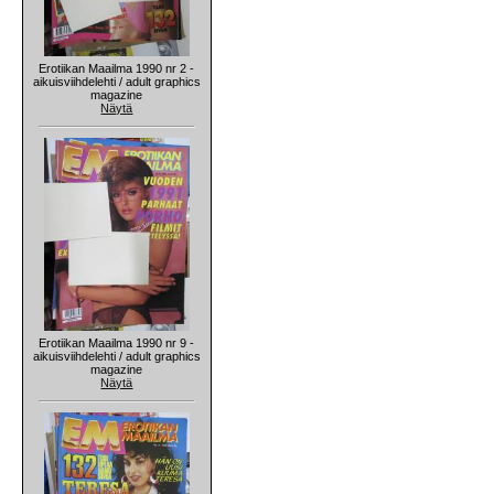
Erotiikan Maailma 1990 nr 2 -
aikuisviihdelehti / adult graphics
magazine
Näytä
Erotiikan Maailma 1990 nr 9 -
aikuisviihdelehti / adult graphics
magazine
Näytä