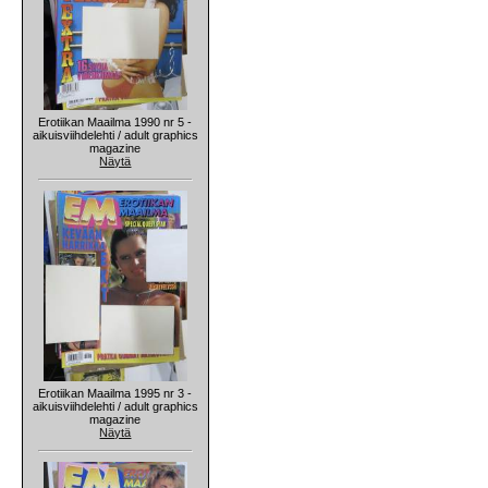
Erotiikan Maailma 1990 nr 5 -
aikuisviihdelehti / adult graphics
magazine
Näytä
Erotiikan Maailma 1995 nr 3 -
aikuisviihdelehti / adult graphics
magazine
Näytä