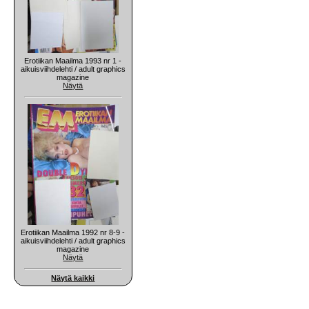
Erotiikan Maailma 1993 nr 1 -
aikuisviihdelehti / adult graphics
magazine
Näytä
Erotiikan Maailma 1992 nr 8-9 -
aikuisviihdelehti / adult graphics
magazine
Näytä
Näytä kaikki