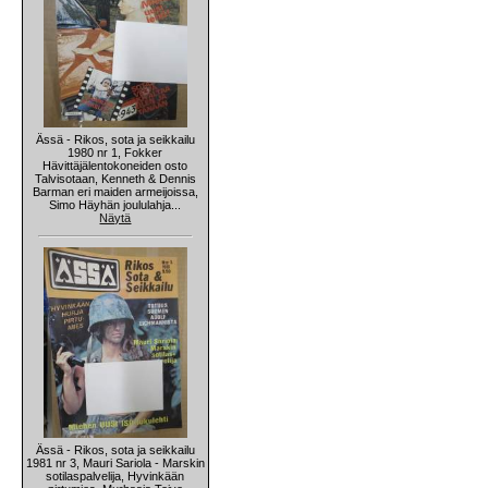
Ässä - Rikos, sota ja seikkailu
1980 nr 1, Fokker
Hävittäjälentokoneiden osto
Talvisotaan, Kenneth & Dennis
Barman eri maiden armeijoissa,
Simo Häyhän joululahja...
Näytä
Ässä - Rikos, sota ja seikkailu
1981 nr 3, Mauri Sariola - Marskin
sotilaspalvelija, Hyvinkään