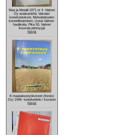
Maa ja Metalli 1971 nr 4 -Valmet
Oy asiakaslehti, Vakolan
konekoetukset, Metsätalouden
koneellistaminen, Uusia Valmet-
haulikoita, Pika 50, Valmet
Kouvola piirimyyjä
Näytä
K-maataloustyökoneet (Kesko
Oy) 1996 -tuoteluettelo / kuvasto
Näytä