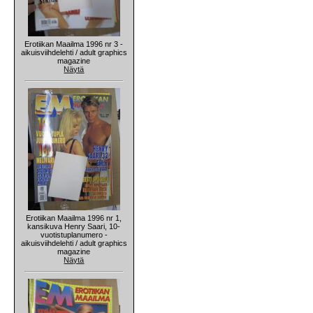
Erotiikan Maailma 1996 nr 3 -
aikuisviihdelehti / adult graphics
magazine
Näytä
Erotiikan Maailma 1996 nr 1,
kansikuva Henry Saari, 10-
vuotistuplanumero -
aikuisviihdelehti / adult graphics
magazine
Näytä