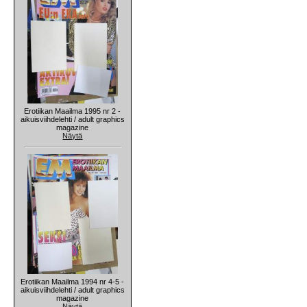
Erotiikan Maailma 1995 nr 2 -
aikuisviihdelehti / adult graphics
magazine
Näytä
Erotiikan Maailma 1994 nr 4-5 -
aikuisviihdelehti / adult graphics
magazine
Näytä