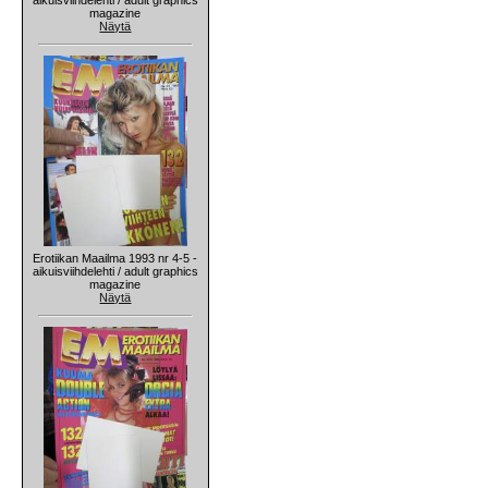
magazine
Näytä
Erotiikan Maailma 1993 nr 4-5 -
aikuisviihdelehti / adult graphics
magazine
Näytä