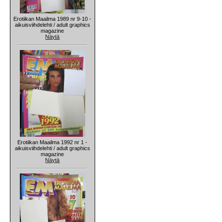
Erotiikan Maailma 1989 nr 9-10 -
aikuisviihdelehti / adult graphics
magazine
Näytä
Erotiikan Maailma 1992 nr 1 -
aikuisviihdelehti / adult graphics
magazine
Näytä