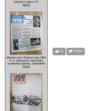
kirjasia II sarja nr 57
Näytä
Jaa
Twiittaa
Miesten oma / Naisten oma 1964
nr 2 -selostavan mainonnan
osoitteeton julkaisu, kääntölehti
Näytä