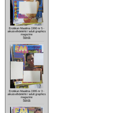
Erotiikan Maailma 1990 nr 5 -
aikuisviihdelehti / adult graphics
magazine
Näytä
Erotiikan Maailma 1995 nr 3 -
aikuisviihdelehti / adult graphics
magazine
Näytä