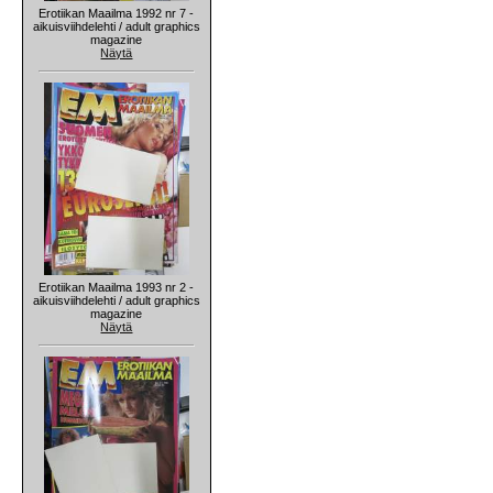
Erotiikan Maailma 1992 nr 7 -
aikuisviihdelehti / adult graphics
magazine
Näytä
Erotiikan Maailma 1993 nr 2 -
aikuisviihdelehti / adult graphics
magazine
Näytä