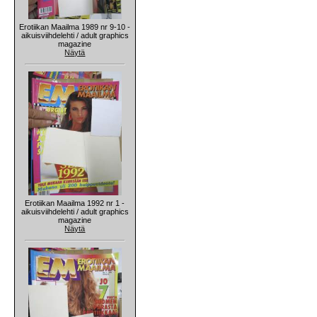
Erotiikan Maailma 1989 nr 9-10 -
aikuisviihdelehti / adult graphics
magazine
Näytä
Erotiikan Maailma 1992 nr 1 -
aikuisviihdelehti / adult graphics
magazine
Näytä