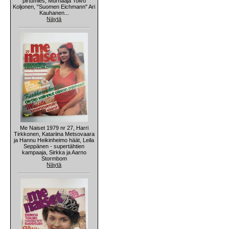
pirtumies, Murhaaja Toivo
Koljonen, "Suomen Eichmann" Ari
Kauhanen...
Näytä
Me Naiset 1979 nr 27, Harri
Tirkkonen, Katariina Metsovaara
ja Hannu Heikinheimo häät, Leila
Seppänen - supertähtien
kampaaja, Sirkka ja Aarno
Stormbom
Näytä