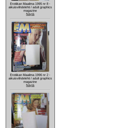
Erotiikan Maailma 1995 nr 8 -
aikuisviihdelehti / adult graphics
magazine
Näytä
Erotiikan Maailma 1996 nr 2 -
aikuisviihdelehti / adult graphics
magazine
Näytä