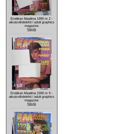
Erotiikan Maailma 1990 nr 2 -
aikuisviihdelehti / adult graphics
magazine
Näytä
Erotiikan Maailma 1990 nr 9 -
aikuisviihdelehti / adult graphics
magazine
Näytä