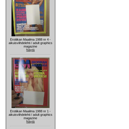
Erotiikan Maailma 1988 nr 4 -
aikuisviihdelehti / adult graphics
magazine
Näytä
Erotiikan Maailma 1988 nr 1 -
aikuisviihdelehti / adult graphics
magazine
Näytä