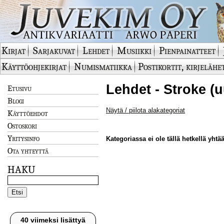
Kirjat
Sarjakuvat
Lehdet
Musiikki
Pienpainatteet
Käyttöohjekirjat
Numismatiikka
Postikortit, kirjelähe
Lehdet - Stroke (u
Etusivu
Blogi
Näytä / piilota alakategoriat
Käyttöehdot
Ostoskori
Yritysinfo
Kategoriassa ei ole tällä hetkellä yhtää
Ota yhteyttä
HAKU
40 viimeksi lisättyä