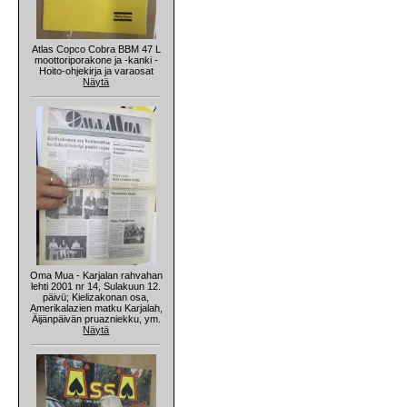
Atlas Copco Cobra BBM 47 L
moottoriporakone ja -kanki -
Hoito-ohjekirja ja varaosat
Näytä
Oma Mua - Karjalan rahvahan
lehti 2001 nr 14, Sulakuun 12.
päivü; Kielizakonan osa,
Amerikalazien matku Karjalah,
Äijänpäivän pruazniekku, ym.
Näytä