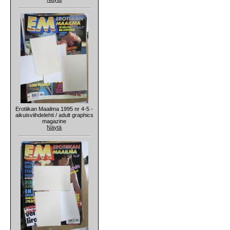
Erotiikan Maailma 1995 nr 4-5 -
aikuisviihdelehti / adult graphics
magazine
Näytä