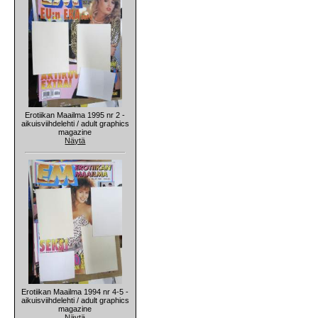
Erotiikan Maailma 1995 nr 2 -
aikuisviihdelehti / adult graphics
magazine
Näytä
Erotiikan Maailma 1994 nr 4-5 -
aikuisviihdelehti / adult graphics
magazine
Näytä