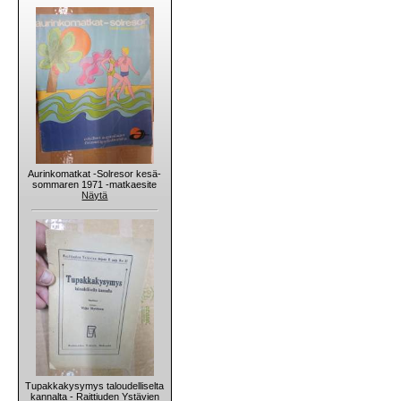
Aurinkomatkat -Solresor kesä-
sommaren 1971 -matkaesite
Näytä
Tupakkakysymys taloudelliselta
kannalta - Raittiuden Ystävien