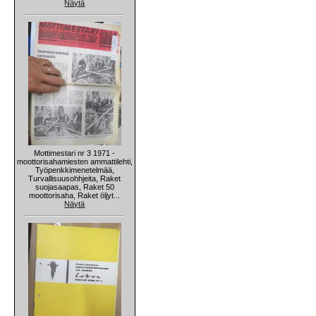
Näytä
Mottimestari nr 3 1971 -
moottorisahamiesten ammattilehti,
Työpenkkimenetelmää,
Turvallisuusohhjeita, Raket
suojasaapas, Raket 50
moottorisaha, Raket öljyt...
Näytä