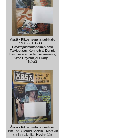
Ässä - Rikos, sota ja seikkailu
1980 nr 1, Fokker
Hävittäjälentokoneiden osto
Talvisotaan, Kenneth & Dennis
Barman eri maiden armeijoissa,
Simo Häyhän joululahja...
Näytä
Ässä - Rikos, sota ja seikkailu
1981 nr 3, Mauri Sariola - Marskin
sotilaspalvelija, Hyvinkään