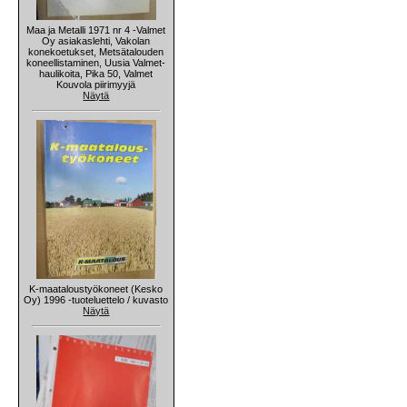
Maa ja Metalli 1971 nr 4 -Valmet
Oy asiakaslehti, Vakolan
konekoetukset, Metsätalouden
koneellistaminen, Uusia Valmet-
haulikoita, Pika 50, Valmet
Kouvola piirimyyjä
Näytä
K-maataloustyökoneet (Kesko
Oy) 1996 -tuoteluettelo / kuvasto
Näytä