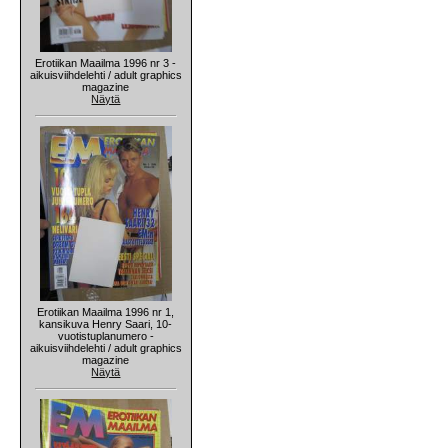
Erotiikan Maailma 1996 nr 3 -
aikuisviihdelehti / adult graphics
magazine
Näytä
Erotiikan Maailma 1996 nr 1,
kansikuva Henry Saari, 10-
vuotistuplanumero -
aikuisviihdelehti / adult graphics
magazine
Näytä