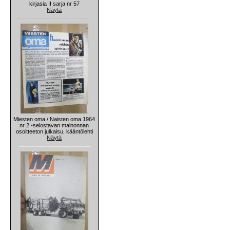
kirjasia II sarja nr 57
Näytä
Miesten oma / Naisten oma 1964
nr 2 -selostavan mainonnan
osoitteeton julkaisu, kääntölehti
Näytä