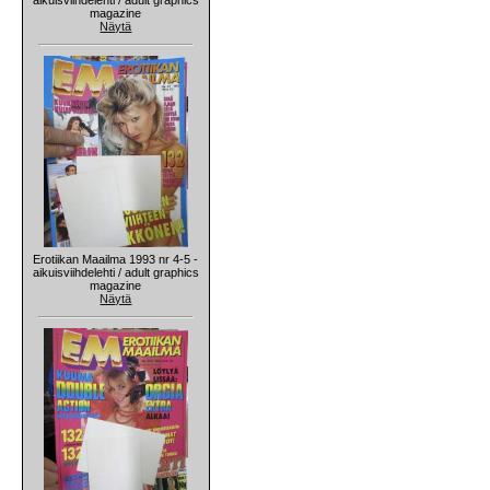
magazine
Näytä
Erotiikan Maailma 1993 nr 4-5 -
aikuisviihdelehti / adult graphics
magazine
Näytä