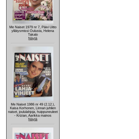
Me Naiset 1979 nr 7, Päivi Uitto
yllätysmissi Oulusta, Helena
Takalo
Näytä
Me Naiset 1986 nr 49 (2.12.),
Kaisa Korhonen, Linnan juhlien
naiset, joululahjoja, huippuneuleet
- Krizian, Aarikka mainos
Näytä