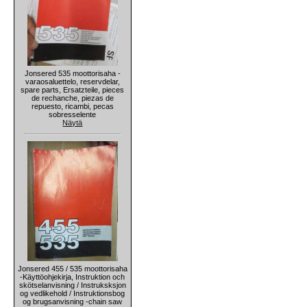
Jonsered 535 moottorisaha -
varaosaluettelo, reservdelar,
spare parts, Ersatzteile, pieces
de rechanche, piezas de
repuesto, ricambi, pecas
sobresselente
Näytä
Jonsered 455 / 535 moottorisaha
-Käyttöohjekirja, Instruktion och
skötselanvisning / Instruksksjon
og vedlikehold / Instruktionsbog
og brugsanvisning -chain saw