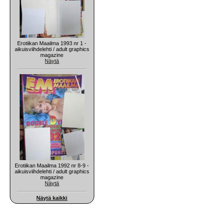
Erotiikan Maailma 1993 nr 1 -
aikuisviihdelehti / adult graphics
magazine
Näytä
Erotiikan Maailma 1992 nr 8-9 -
aikuisviihdelehti / adult graphics
magazine
Näytä
Näytä kaikki