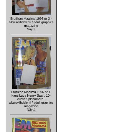
Erotiikan Maailma 1996 nr 3 -
aikuisviihdelehti / adult graphics
magazine
Näytä
Erotiikan Maailma 1996 nr 1,
kansikuva Henry Saari, 10-
vuotistuplanumero -
aikuisviihdelehti / adult graphics
magazine
Näytä