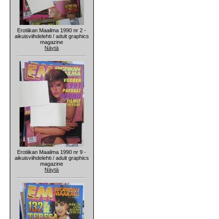
Erotiikan Maailma 1990 nr 2 -
aikuisviihdelehti / adult graphics
magazine
Näytä
Erotiikan Maailma 1990 nr 9 -
aikuisviihdelehti / adult graphics
magazine
Näytä