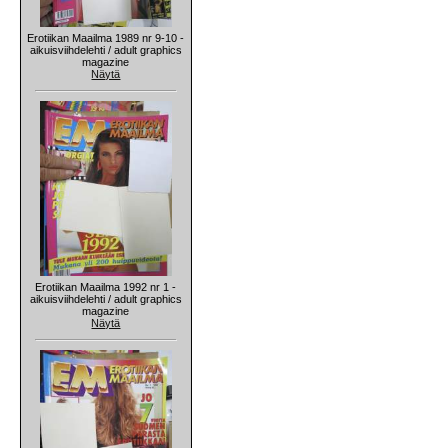
Erotiikan Maailma 1989 nr 9-10 -
aikuisviihdelehti / adult graphics
magazine
Näytä
Erotiikan Maailma 1992 nr 1 -
aikuisviihdelehti / adult graphics
magazine
Näytä