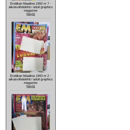
Erotiikan Maailma 1992 nr 7 -
aikuisviihdelehti / adult graphics
magazine
Näytä
Erotiikan Maailma 1993 nr 2 -
aikuisviihdelehti / adult graphics
magazine
Näytä