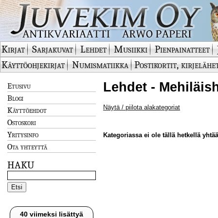
Kirjat
Sarjakuvat
Lehdet
Musiikki
Pienpainatteet
Käyttöohjekirjat
Numismatiikka
Postikortit, kirjelähe
Lehdet - Mehiläish
Etusivu
Blogi
Näytä / piilota alakategoriat
Käyttöehdot
Ostoskori
Yritysinfo
Kategoriassa ei ole tällä hetkellä yhtää
Ota yhteyttä
HAKU
40 viimeksi lisättyä