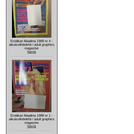
Erotiikan Maailma 1988 nr 4 -
aikuisviihdelehti / adult graphics
magazine
Näytä
Erotiikan Maailma 1988 nr 1 -
aikuisviihdelehti / adult graphics
magazine
Näytä