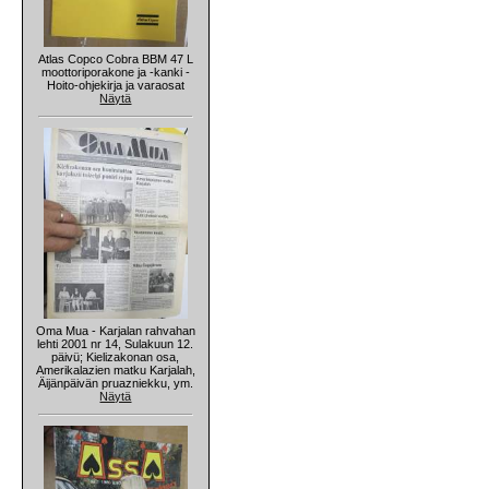
Atlas Copco Cobra BBM 47 L
moottoriporakone ja -kanki -
Hoito-ohjekirja ja varaosat
Näytä
Oma Mua - Karjalan rahvahan
lehti 2001 nr 14, Sulakuun 12.
päivü; Kielizakonan osa,
Amerikalazien matku Karjalah,
Äijänpäivän pruazniekku, ym.
Näytä