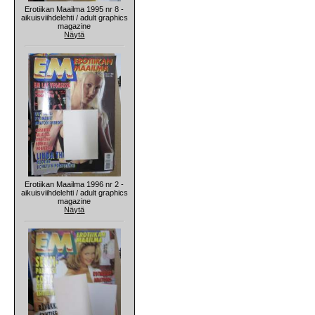
Erotiikan Maailma 1995 nr 8 -
aikuisviihdelehti / adult graphics
magazine
Näytä
Erotiikan Maailma 1996 nr 2 -
aikuisviihdelehti / adult graphics
magazine
Näytä