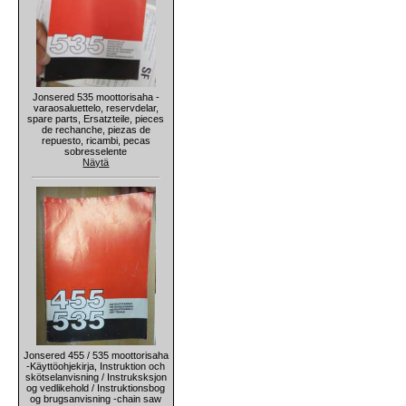
Jonsered 535 moottorisaha -
varaosaluettelo, reservdelar,
spare parts, Ersatzteile, pieces
de rechanche, piezas de
repuesto, ricambi, pecas
sobresselente
Näytä
Jonsered 455 / 535 moottorisaha
-Käyttöohjekirja, Instruktion och
skötselanvisning / Instruksksjon
og vedlikehold / Instruktionsbog
og brugsanvisning -chain saw