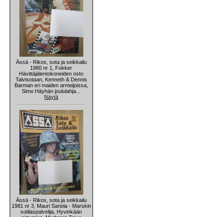
Ässä - Rikos, sota ja seikkailu
1980 nr 1, Fokker
Hävittäjälentokoneiden osto
Talvisotaan, Kenneth & Dennis
Barman eri maiden armeijoissa,
Simo Häyhän joululahja...
Näytä
Ässä - Rikos, sota ja seikkailu
1981 nr 3, Mauri Sariola - Marskin
sotilaspalvelija, Hyvinkään