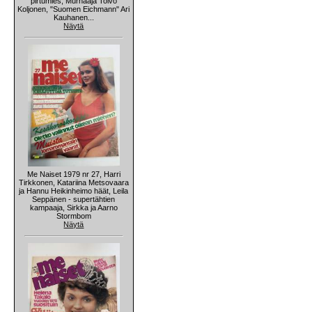
pirtumies, Murhaaja Toivo
Koljonen, "Suomen Eichmann" Ari
Kauhanen...
Näytä
Me Naiset 1979 nr 27, Harri
Tirkkonen, Katariina Metsovaara
ja Hannu Heikinheimo häät, Leila
Seppänen - supertähtien
kampaaja, Sirkka ja Aarno
Stormbom
Näytä