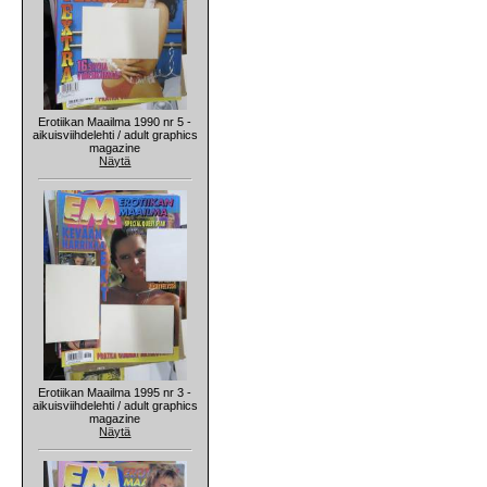
Erotiikan Maailma 1990 nr 5 -
aikuisviihdelehti / adult graphics
magazine
Näytä
Erotiikan Maailma 1995 nr 3 -
aikuisviihdelehti / adult graphics
magazine
Näytä