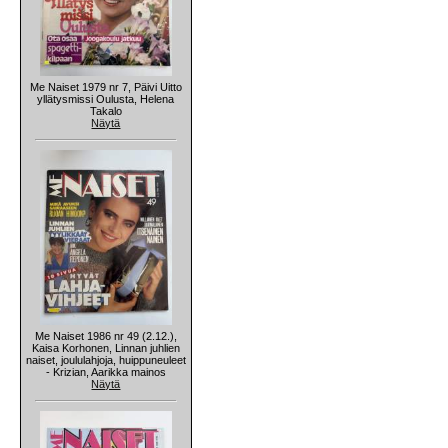
Me Naiset 1979 nr 7, Päivi Uitto
yllätysmissi Oulusta, Helena
Takalo
Näytä
Me Naiset 1986 nr 49 (2.12.),
Kaisa Korhonen, Linnan juhlien
naiset, joululahjoja, huippuneuleet
- Krizian, Aarikka mainos
Näytä