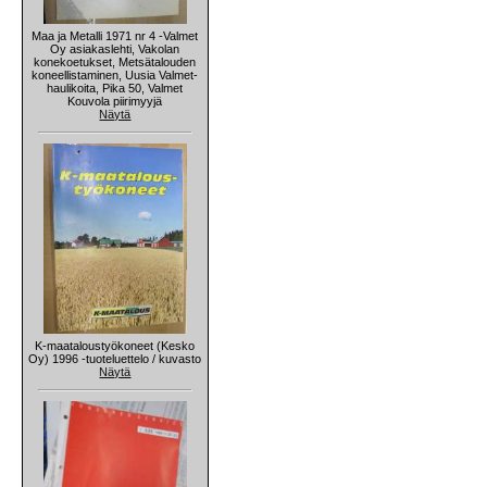
Maa ja Metalli 1971 nr 4 -Valmet
Oy asiakaslehti, Vakolan
konekoetukset, Metsätalouden
koneellistaminen, Uusia Valmet-
haulikoita, Pika 50, Valmet
Kouvola piirimyyjä
Näytä
K-maataloustyökoneet (Kesko
Oy) 1996 -tuoteluettelo / kuvasto
Näytä