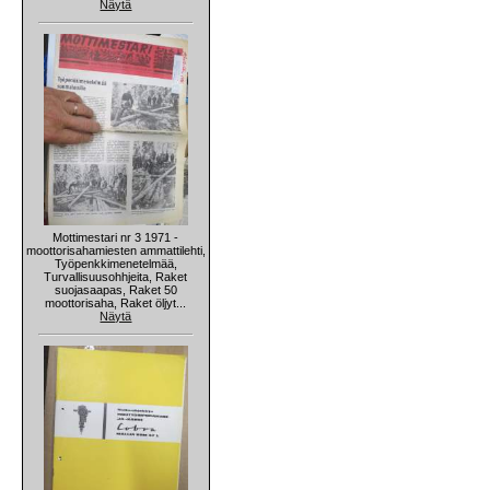
Näytä
Mottimestari nr 3 1971 -
moottorisahamiesten ammattilehti,
Työpenkkimenetelmää,
Turvallisuusohhjeita, Raket
suojasaapas, Raket 50
moottorisaha, Raket öljyt...
Näytä