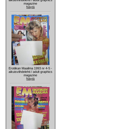
magazine
Näytä
Erotiikan Maailma 1993 nr 4-5 -
aikuisviihdelehti / adult graphics
magazine
Näytä