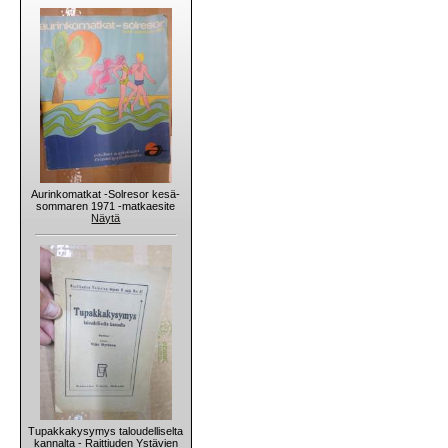
Aurinkomatkat -Solresor kesä-
sommaren 1971 -matkaesite
Näytä
Tupakkakysymys taloudelliselta
kannalta - Raittiuden Ystävien