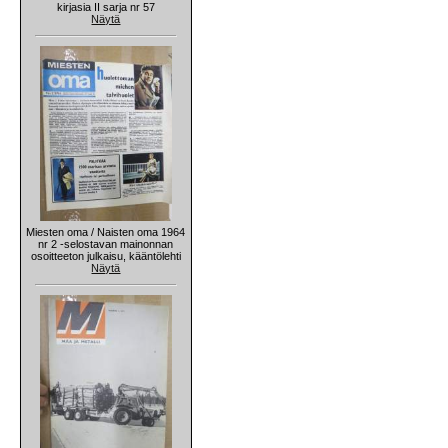
kirjasia II sarja nr 57
Näytä
Miesten oma / Naisten oma 1964
nr 2 -selostavan mainonnan
osoitteeton julkaisu, kääntölehti
Näytä