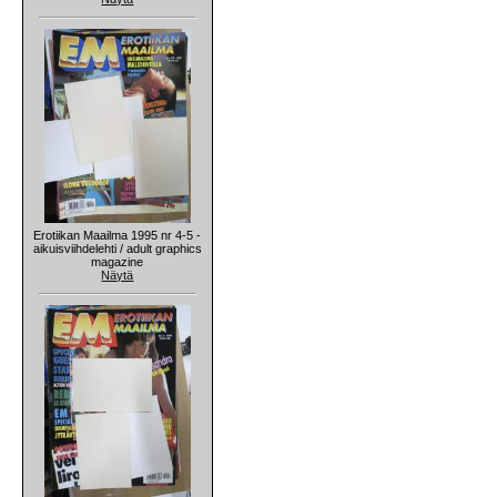
Erotiikan Maailma 1995 nr 4-5 -
aikuisviihdelehti / adult graphics
magazine
Näytä