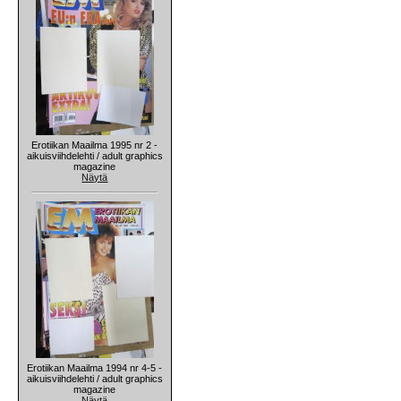
Erotiikan Maailma 1995 nr 2 -
aikuisviihdelehti / adult graphics
magazine
Näytä
Erotiikan Maailma 1994 nr 4-5 -
aikuisviihdelehti / adult graphics
magazine
Näytä