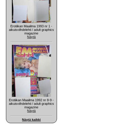
Erotiikan Maailma 1993 nr 1 -
aikuisviihdelehti / adult graphics
magazine
Näytä
Erotiikan Maailma 1992 nr 8-9 -
aikuisviihdelehti / adult graphics
magazine
Näytä
Näytä kaikki