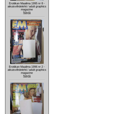
Erotiikan Maailma 1995 nr 8 -
aikuisviihdelehti / adult graphics
magazine
Näytä
Erotiikan Maailma 1996 nr 2 -
aikuisviihdelehti / adult graphics
magazine
Näytä