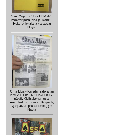
Atlas Copco Cobra BBM 47 L
moottoriporakone ja -kanki -
Hoito-ohjekirja ja varaosat
Näytä
Oma Mua - Karjalan rahvahan
lehti 2001 nr 14, Sulakuun 12.
päivü; Kielizakonan osa,
Amerikalazien matku Karjalah,
Äijänpäivän pruazniekku, ym.
Näytä