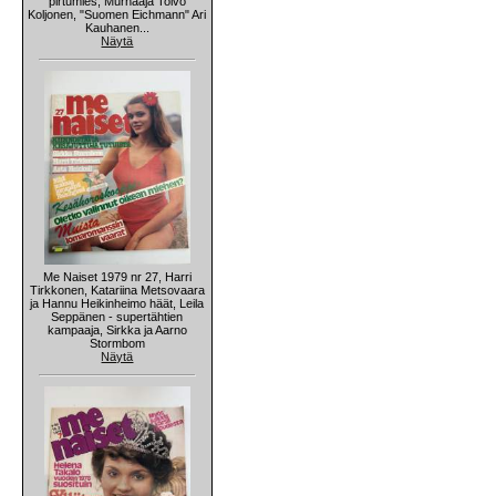
pirtumies, Murhaaja Toivo
Koljonen, "Suomen Eichmann" Ari
Kauhanen...
Näytä
Me Naiset 1979 nr 27, Harri
Tirkkonen, Katariina Metsovaara
ja Hannu Heikinheimo häät, Leila
Seppänen - supertähtien
kampaaja, Sirkka ja Aarno
Stormbom
Näytä