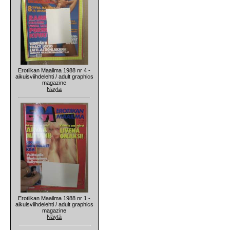
Erotiikan Maailma 1988 nr 4 -
aikuisviihdelehti / adult graphics
magazine
Näytä
Erotiikan Maailma 1988 nr 1 -
aikuisviihdelehti / adult graphics
magazine
Näytä