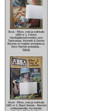
Ässä - Rikos, sota ja seikkailu
1980 nr 1, Fokker
Hävittäjälentokoneiden osto
Talvisotaan, Kenneth & Dennis
Barman eri maiden armeijoissa,
Simo Häyhän joululahja...
Näytä
Ässä - Rikos, sota ja seikkailu
1981 nr 3, Mauri Sariola - Marskin
sotilaspalvelija, Hyvinkään