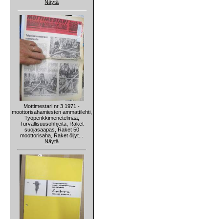
Näytä
Mottimestari nr 3 1971 -
moottorisahamiesten ammattilehti,
Työpenkkimenetelmää,
Turvallisuusohhjeita, Raket
suojasaapas, Raket 50
moottorisaha, Raket öljyt...
Näytä