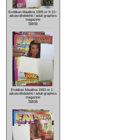
Erotiikan Maailma 1989 nr 9-10 -
aikuisviihdelehti / adult graphics
magazine
Näytä
Erotiikan Maailma 1992 nr 1 -
aikuisviihdelehti / adult graphics
magazine
Näytä