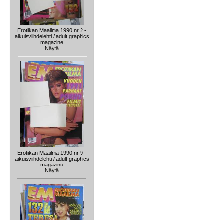
Erotiikan Maailma 1990 nr 2 -
aikuisviihdelehti / adult graphics
magazine
Näytä
Erotiikan Maailma 1990 nr 9 -
aikuisviihdelehti / adult graphics
magazine
Näytä