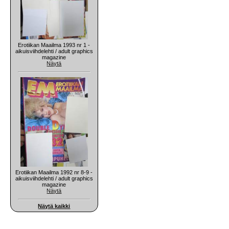
Erotiikan Maailma 1993 nr 1 -
aikuisviihdelehti / adult graphics
magazine
Näytä
Erotiikan Maailma 1992 nr 8-9 -
aikuisviihdelehti / adult graphics
magazine
Näytä
Näytä kaikki