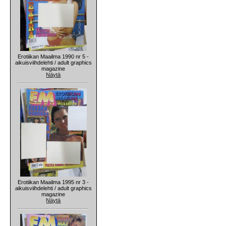
Erotiikan Maailma 1990 nr 5 -
aikuisviihdelehti / adult graphics
magazine
Näytä
Erotiikan Maailma 1995 nr 3 -
aikuisviihdelehti / adult graphics
magazine
Näytä