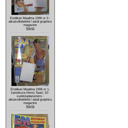
Erotiikan Maailma 1996 nr 3 -
aikuisviihdelehti / adult graphics
magazine
Näytä
Erotiikan Maailma 1996 nr 1,
kansikuva Henry Saari, 10-
vuotistuplanumero -
aikuisviihdelehti / adult graphics
magazine
Näytä