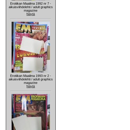
Erotiikan Maailma 1992 nr 7 -
aikuisviihdelehti / adult graphics
magazine
Näytä
Erotiikan Maailma 1993 nr 2 -
aikuisviihdelehti / adult graphics
magazine
Näytä