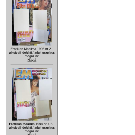
Erotiikan Maailma 1995 nr 2 -
aikuisviihdelehti / adult graphics
magazine
Näytä
Erotiikan Maailma 1994 nr 4-5 -
aikuisviihdelehti / adult graphics
magazine
Näytä