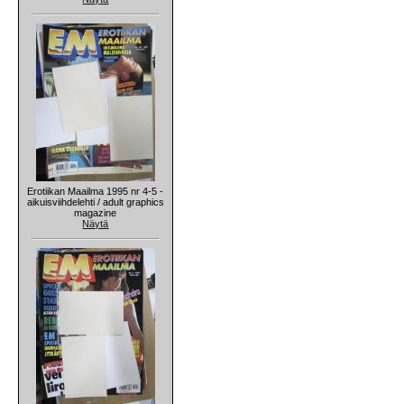
Erotiikan Maailma 1995 nr 4-5 -
aikuisviihdelehti / adult graphics
magazine
Näytä