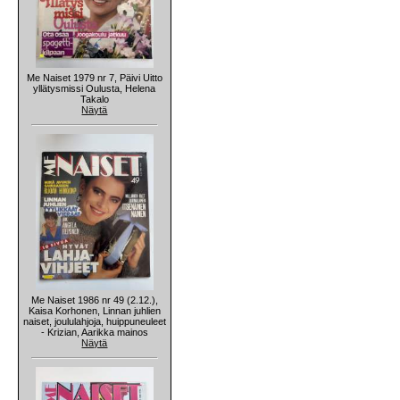
Me Naiset 1979 nr 7, Päivi Uitto
yllätysmissi Oulusta, Helena
Takalo
Näytä
Me Naiset 1986 nr 49 (2.12.),
Kaisa Korhonen, Linnan juhlien
naiset, joululahjoja, huippuneuleet
- Krizian, Aarikka mainos
Näytä