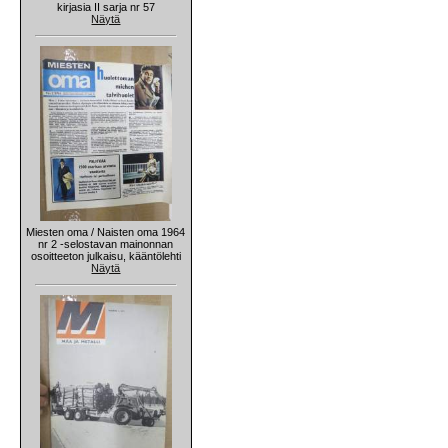
kirjasia II sarja nr 57
Näytä
Miesten oma / Naisten oma 1964
nr 2 -selostavan mainonnan
osoitteeton julkaisu, kääntölehti
Näytä