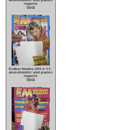
magazine
Näytä
Erotiikan Maailma 1993 nr 4-5 -
aikuisviihdelehti / adult graphics
magazine
Näytä