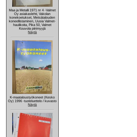
Maa ja Metalli 1971 nr 4 -Valmet
Oy asiakaslehti, Vakolan
konekoetukset, Metsätalouden
koneellistaminen, Uusia Valmet-
haulikoita, Pika 50, Valmet
Kouvola piirimyyjä
Näytä
K-maataloustyökoneet (Kesko
Oy) 1996 -tuoteluettelo / kuvasto
Näytä