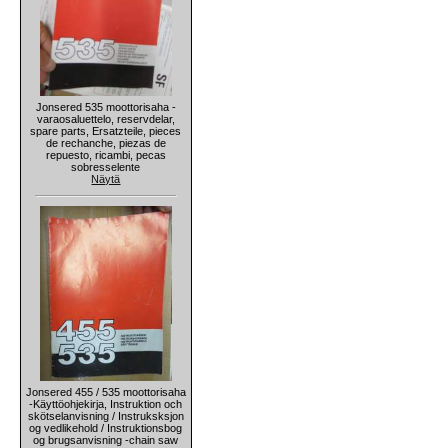
Jonsered 535 moottorisaha -
varaosaluettelo, reservdelar,
spare parts, Ersatzteile, pieces
de rechanche, piezas de
repuesto, ricambi, pecas
sobresselente
Näytä
Jonsered 455 / 535 moottorisaha
-Käyttöohjekirja, Instruktion och
skötselanvisning / Instruksksjon
og vedlikehold / Instruktionsbog
og brugsanvisning -chain saw