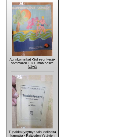
Aurinkomatkat -Solresor kesä-
sommaren 1971 -matkaesite
Näytä
Tupakkakysymys taloudelliselta
kannalta - Raittiuden Ystävien