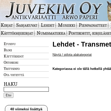
Kirjat
Sarjakuvat
Lehdet
Musiikki
Pienpainatteet
Käyttöohjekirjat
Numismatiikka
Postikortit, kirjelähe
Lehdet - Transmet
Etusivu
Blogi
Näytä / piilota alakategoriat
Käyttöehdot
Ostoskori
Yritysinfo
Kategoriassa ei ole tällä hetkellä yhtää
Ota yhteyttä
HAKU
40 viimeksi lisättyä