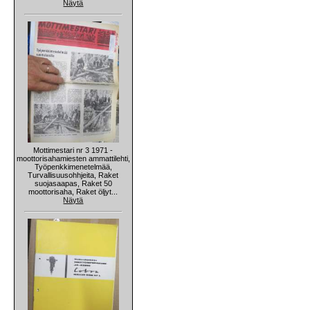
Näytä
Mottimestari nr 3 1971 -
moottorisahamiesten ammattilehti,
Työpenkkimenetelmää,
Turvallisuusohhjeita, Raket
suojasaapas, Raket 50
moottorisaha, Raket öljyt...
Näytä