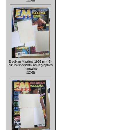
Erotiikan Maailma 1995 nr 4-5 -
aikuisviihdelehti / adult graphics
magazine
Näytä