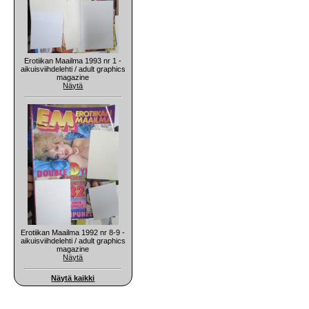
Erotiikan Maailma 1993 nr 1 -
aikuisviihdelehti / adult graphics
magazine
Näytä
Erotiikan Maailma 1992 nr 8-9 -
aikuisviihdelehti / adult graphics
magazine
Näytä
Näytä kaikki