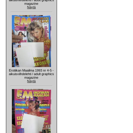
magazine
Näytä
Erotiikan Maailma 1993 nr 4-5 -
aikuisviihdelehti / adult graphics
magazine
Näytä