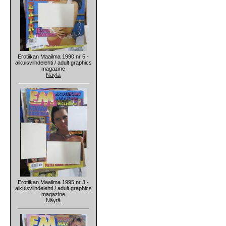
Erotiikan Maailma 1990 nr 5 -
aikuisviihdelehti / adult graphics
magazine
Näytä
Erotiikan Maailma 1995 nr 3 -
aikuisviihdelehti / adult graphics
magazine
Näytä