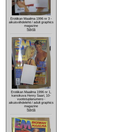
Erotiikan Maailma 1996 nr 3 -
aikuisviihdelehti / adult graphics
magazine
Näytä
Erotiikan Maailma 1996 nr 1,
kansikuva Henry Saari, 10-
vuotistuplanumero -
aikuisviihdelehti / adult graphics
magazine
Näytä