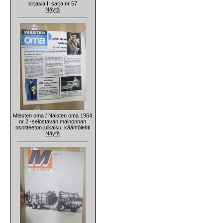
kirjasia II sarja nr 57
Näytä
Miesten oma / Naisten oma 1964
nr 2 -selostavan mainonnan
osoitteeton julkaisu, kääntölehti
Näytä