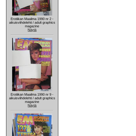
Erotiikan Maailma 1990 nr 2 -
aikuisviihdelehti / adult graphics
magazine
Näytä
Erotiikan Maailma 1990 nr 9 -
aikuisviihdelehti / adult graphics
magazine
Näytä