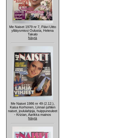
Me Naiset 1979 nr 7, Päivi Uitto
yllätysmissi Oulusta, Helena
Takalo
Näytä
Me Naiset 1986 nr 49 (2.12.),
Kaisa Korhonen, Linnan juhlien
naiset, joululahjoja, huippuneuleet
- Krizian, Aarikka mainos
Näytä