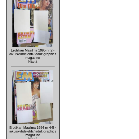
Erotiikan Maailma 1995 nr 2 -
aikuisviihdelehti / adult graphics
magazine
Näytä
Erotiikan Maailma 1994 nr 4-5 -
aikuisviihdelehti / adult graphics
magazine
Näytä