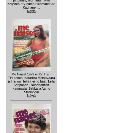
pirtumies, Murhaaja Toivo
Koljonen, "Suomen Eichmann" Ari
Kauhanen...
Näytä
Me Naiset 1979 nr 27, Harri
Tirkkonen, Katariina Metsovaara
ja Hannu Heikinheimo häät, Leila
Seppänen - supertähtien
kampaaja, Sirkka ja Aarno
Stormbom
Näytä