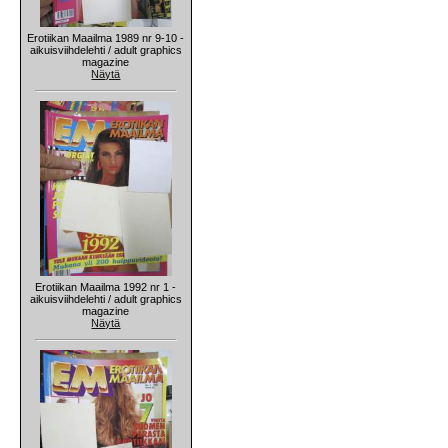
Erotiikan Maailma 1989 nr 9-10 -
aikuisviihdelehti / adult graphics
magazine
Näytä
Erotiikan Maailma 1992 nr 1 -
aikuisviihdelehti / adult graphics
magazine
Näytä