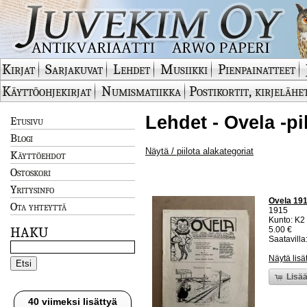
Kirjat
Sarjakuvat
Lehdet
Musiikki
Pienpainatteet
Käyttöohjekirjat
Numismatiikka
Postikortit, kirjelähe
Lehdet - Ovela -pi
Etusivu
Blogi
Näytä / piilota alakategoriat
Käyttöehdot
Ostoskori
Yritysinfo
Ovela 1915
Ota yhteyttä
1915
Kunto: K2 
HAKU
5.00 €
Saatavilla:
Näytä lisä
Lisää
40 viimeksi lisättyä