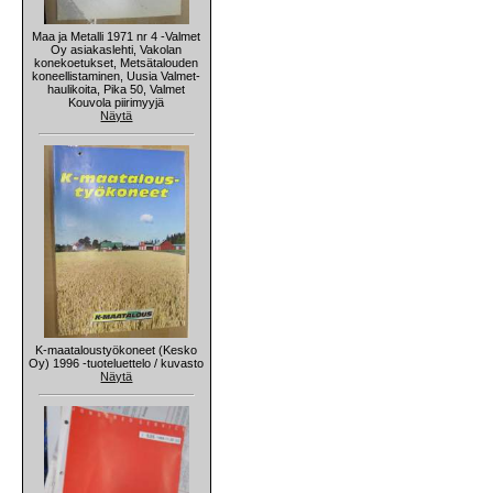
Maa ja Metalli 1971 nr 4 -Valmet
Oy asiakaslehti, Vakolan
konekoetukset, Metsätalouden
koneellistaminen, Uusia Valmet-
haulikoita, Pika 50, Valmet
Kouvola piirimyyjä
Näytä
K-maataloustyökoneet (Kesko
Oy) 1996 -tuoteluettelo / kuvasto
Näytä