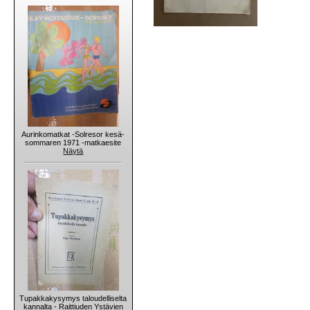
Aurinkomatkat -Solresor kesä-
sommaren 1971 -matkaesite
Näytä
Tupakkakysymys taloudelliselta
kannalta - Raittiuden Ystävien