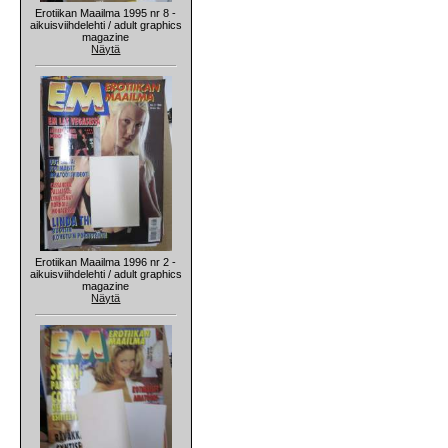
Erotiikan Maailma 1995 nr 8 -
aikuisviihdelehti / adult graphics
magazine
Näytä
Erotiikan Maailma 1996 nr 2 -
aikuisviihdelehti / adult graphics
magazine
Näytä