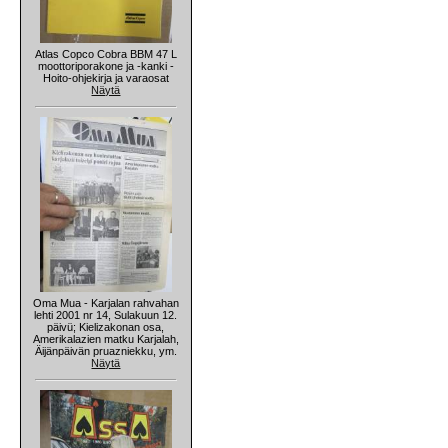
Atlas Copco Cobra BBM 47 L
moottoriporakone ja -kanki -
Hoito-ohjekirja ja varaosat
Näytä
Oma Mua - Karjalan rahvahan
lehti 2001 nr 14, Sulakuun 12.
päivü; Kielizakonan osa,
Amerikalazien matku Karjalah,
Äijänpäivän pruazniekku, ym.
Näytä