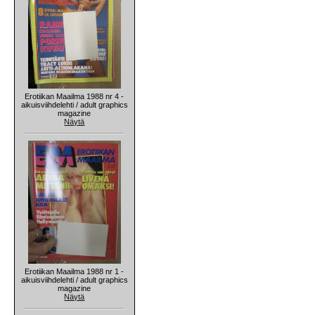
Erotiikan Maailma 1988 nr 4 -
aikuisviihdelehti / adult graphics
magazine
Näytä
Erotiikan Maailma 1988 nr 1 -
aikuisviihdelehti / adult graphics
magazine
Näytä