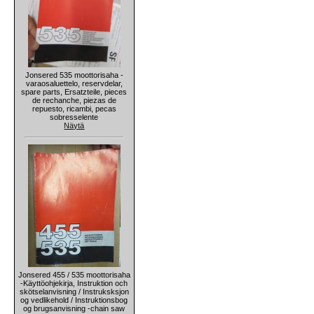
Jonsered 535 moottorisaha -
varaosaluettelo, reservdelar,
spare parts, Ersatzteile, pieces
de rechanche, piezas de
repuesto, ricambi, pecas
sobresselente
Näytä
Jonsered 455 / 535 moottorisaha
-Käyttöohjekirja, Instruktion och
skötselanvisning / Instruksksjon
og vedlikehold / Instruktionsbog
og brugsanvisning -chain saw