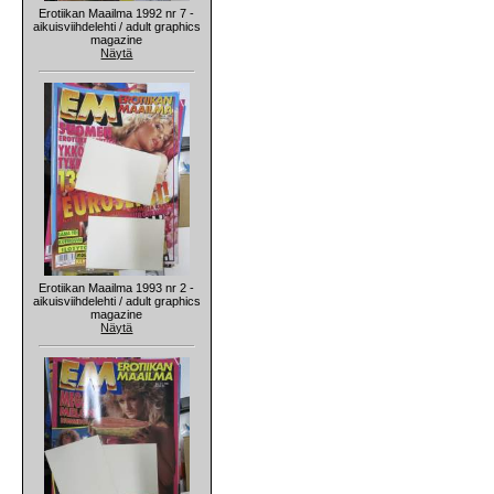
Erotiikan Maailma 1992 nr 7 -
aikuisviihdelehti / adult graphics
magazine
Näytä
Erotiikan Maailma 1993 nr 2 -
aikuisviihdelehti / adult graphics
magazine
Näytä