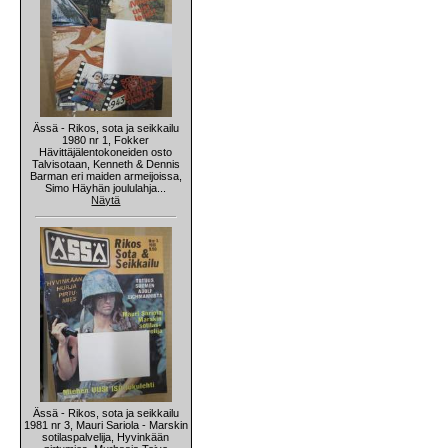
Ässä - Rikos, sota ja seikkailu
1980 nr 1, Fokker
Hävittäjälentokoneiden osto
Talvisotaan, Kenneth & Dennis
Barman eri maiden armeijoissa,
Simo Häyhän joululahja...
Näytä
Ässä - Rikos, sota ja seikkailu
1981 nr 3, Mauri Sariola - Marskin
sotilaspalvelija, Hyvinkään