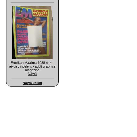
Erotiikan Maailma 1988 nr 4 -
aikuisviihdelehti / adult graphics
magazine
Näytä
Näytä kaikki