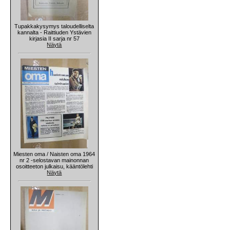
Tupakkakysymys taloudelliselta
kannalta - Raittiuden Ystävien
kirjasia II sarja nr 57
Näytä
Miesten oma / Naisten oma 1964
nr 2 -selostavan mainonnan
osoitteeton julkaisu, kääntölehti
Näytä