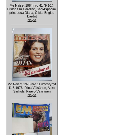
Me Naiset 1984 nro 41 (9.10.),
Prinsessa Caroline, Sari Aspholm,
prinsessa Diana, Gilda, Brigitte
Bardot
Näytä
Me Naiset 1976 nro 11 ilmestynyt
11.3.1976, Riitta Väisänen, Asko
Sarkola, Paavo Väyrynen
Näytä