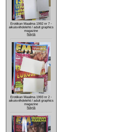
Erotiikan Maailma 1992 nr 7 -
aikuisviihdelehti / adult graphics
magazine
Näytä
Erotiikan Maailma 1993 nr 2 -
aikuisviihdelehti / adult graphics
magazine
Näytä