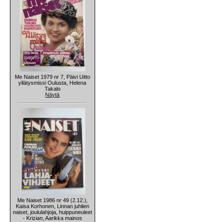
Me Naiset 1979 nr 7, Päivi Uitto
yllätysmissi Oulusta, Helena
Takalo
Näytä
Me Naiset 1986 nr 49 (2.12.),
Kaisa Korhonen, Linnan juhlien
naiset, joululahjoja, huippuneuleet
- Krizian, Aarikka mainos