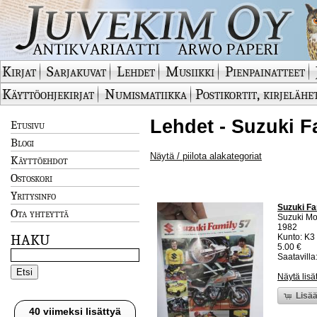
Kirjat
Sarjakuvat
Lehdet
Musiikki
Pienpainatteet
Käyttöohjekirjat
Numismatiikka
Postikortit, kirjelähe
Lehdet - Suzuki F
Etusivu
Blogi
Näytä / piilota alakategoriat
Käyttöehdot
Ostoskori
Yritysinfo
Suzuki Fa
Ota yhteyttä
Suzuki Mo
1982
HAKU
Kunto: K3 
5.00 €
Saatavilla:
Näytä lisä
Lisää
40 viimeksi lisättyä