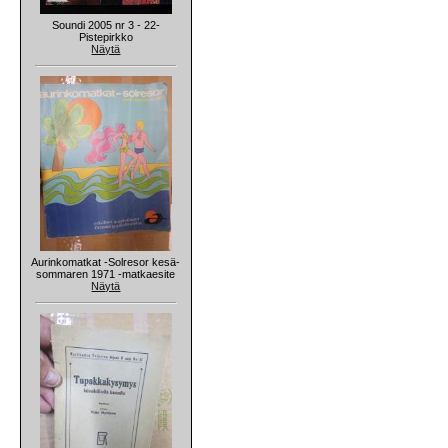
Soundi 2005 nr 3 - 22-
Pistepirkko
Näytä
Aurinkomatkat -Solresor kesä-
sommaren 1971 -matkaesite
Näytä