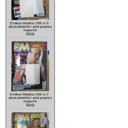
Erotiikan Maailma 1995 nr 8 -
aikuisviihdelehti / adult graphics
magazine
Näytä
Erotiikan Maailma 1996 nr 2 -
aikuisviihdelehti / adult graphics
magazine
Näytä