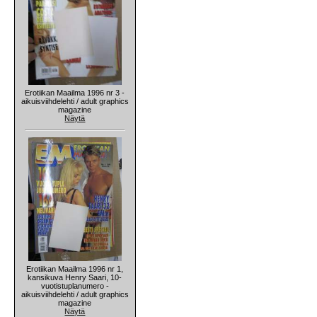
Erotiikan Maailma 1996 nr 3 -
aikuisviihdelehti / adult graphics
magazine
Näytä
Erotiikan Maailma 1996 nr 1,
kansikuva Henry Saari, 10-
vuotistuplanumero -
aikuisviihdelehti / adult graphics
magazine
Näytä