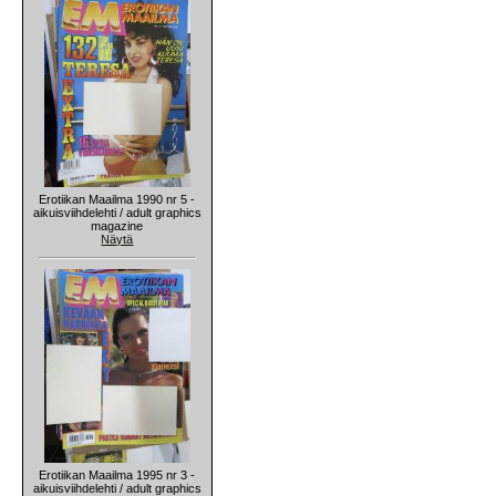
Erotiikan Maailma 1990 nr 5 -
aikuisviihdelehti / adult graphics
magazine
Näytä
Erotiikan Maailma 1995 nr 3 -
aikuisviihdelehti / adult graphics