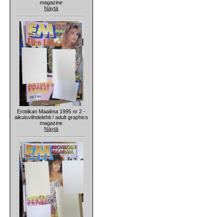
magazine
Näytä
Erotiikan Maailma 1995 nr 2 -
aikuisviihdelehti / adult graphics
magazine
Näytä