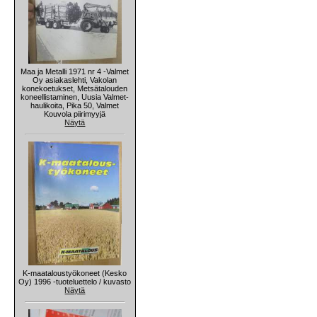
Maa ja Metalli 1971 nr 4 -Valmet
Oy asiakaslehti, Vakolan
konekoetukset, Metsätalouden
koneellistaminen, Uusia Valmet-
haulikoita, Pika 50, Valmet
Kouvola piirimyyjä
Näytä
K-maataloustyökoneet (Kesko
Oy) 1996 -tuoteluettelo / kuvasto
Näytä