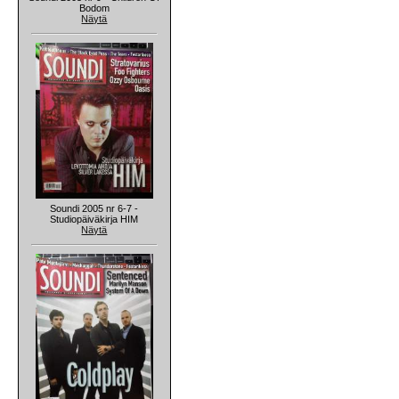
Bodom
Näytä
Soundi 2005 nr 6-7 -
Studiopäiväkirja HIM
Näytä