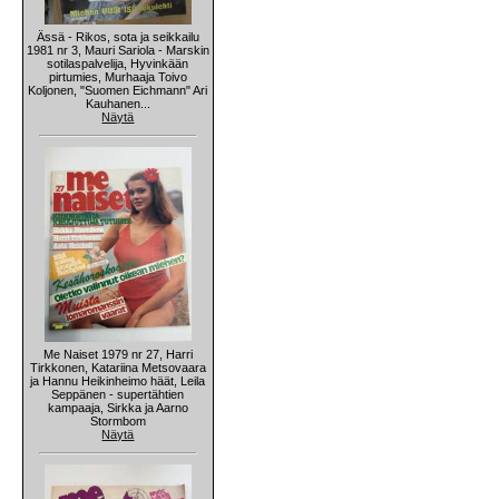
Ässä - Rikos, sota ja seikkailu
1981 nr 3, Mauri Sariola - Marskin
sotilaspalvelija, Hyvinkään
pirtumies, Murhaaja Toivo
Koljonen, "Suomen Eichmann" Ari
Kauhanen...
Näytä
Me Naiset 1979 nr 27, Harri
Tirkkonen, Katariina Metsovaara
ja Hannu Heikinheimo häät, Leila
Seppänen - supertähtien
kampaaja, Sirkka ja Aarno
Stormbom
Näytä