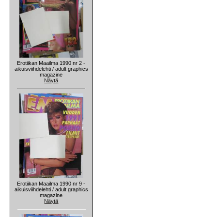
Erotiikan Maailma 1990 nr 2 -
aikuisviihdelehti / adult graphics
magazine
Näytä
Erotiikan Maailma 1990 nr 9 -
aikuisviihdelehti / adult graphics
magazine
Näytä