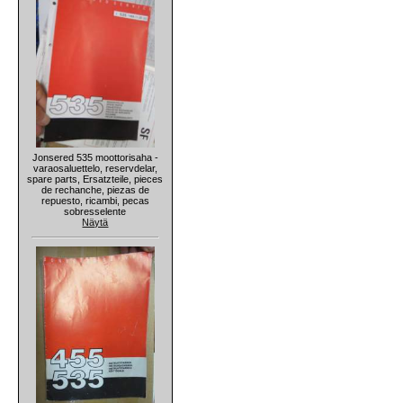
Jonsered 535 moottorisaha -
varaosaluettelo, reservdelar,
spare parts, Ersatzteile, pieces
de rechanche, piezas de
repuesto, ricambi, pecas
sobresselente
Näytä