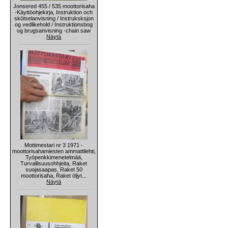
Jonsered 455 / 535 moottorisaha
-Käyttöohjekirja, Instruktion och
skötselanvisning / Instruksksjon
og vedlikehold / Instruktionsbog
og brugsanvisning -chain saw
Näytä
Mottimestari nr 3 1971 -
moottorisahamiesten ammattilehti,
Työpenkkimenetelmää,
Turvallisuusohhjeita, Raket
suojasaapas, Raket 50
moottorisaha, Raket öljyt...
Näytä