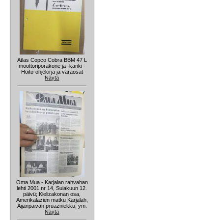
Atlas Copco Cobra BBM 47 L
moottoriporakone ja -kanki -
Hoito-ohjekirja ja varaosat
Näytä
Oma Mua - Karjalan rahvahan
lehti 2001 nr 14, Sulakuun 12.
päivü; Kielizakonan osa,
Amerikalazien matku Karjalah,
Äijänpäivän pruazniekku, ym.
Näytä