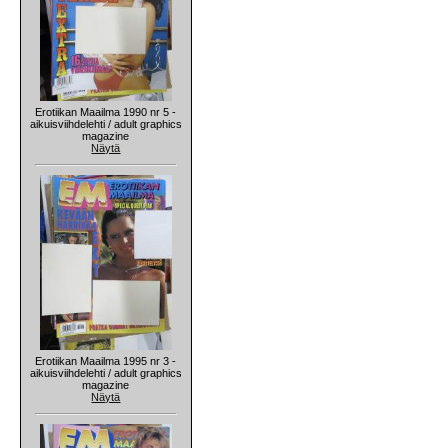
Erotiikan Maailma 1990 nr 5 -
aikuisviihdelehti / adult graphics
magazine
Näytä
Erotiikan Maailma 1995 nr 3 -
aikuisviihdelehti / adult graphics
magazine
Näytä