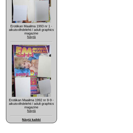
Erotiikan Maailma 1993 nr 1 -
aikuisviihdelehti / adult graphics
magazine
Näytä
Erotiikan Maailma 1992 nr 8-9 -
aikuisviihdelehti / adult graphics
magazine
Näytä
Näytä kaikki