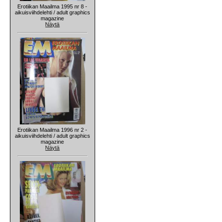
Erotiikan Maailma 1995 nr 8 -
aikuisviihdelehti / adult graphics
magazine
Näytä
Erotiikan Maailma 1996 nr 2 -
aikuisviihdelehti / adult graphics
magazine
Näytä