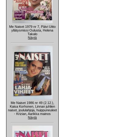
Me Naiset 1979 nr 7, Päivi Uitto
yllätysmissi Oulusta, Helena
Takalo
Näytä
Me Naiset 1986 nr 49 (2.12.),
Kaisa Korhonen, Linnan juhlien
naiset, joululahjoja, huippuneuleet
- Krizian, Aarikka mainos
Näytä