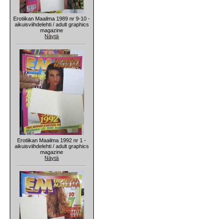
Erotiikan Maailma 1989 nr 9-10 -
aikuisviihdelehti / adult graphics
magazine
Näytä
Erotiikan Maailma 1992 nr 1 -
aikuisviihdelehti / adult graphics
magazine
Näytä