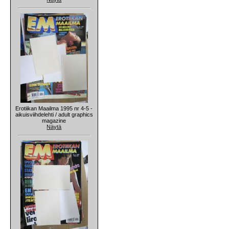
Erotiikan Maailma 1995 nr 4-5 -
aikuisviihdelehti / adult graphics
magazine
Näytä