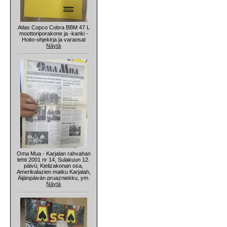
Atlas Copco Cobra BBM 47 L
moottoriporakone ja -kanki -
Hoito-ohjekirja ja varaosat
Näytä
Oma Mua - Karjalan rahvahan
lehti 2001 nr 14, Sulakuun 12.
päivü; Kielizakonan osa,
Amerikalazien matku Karjalah,
Äijänpäivän pruazniekku, ym.
Näytä