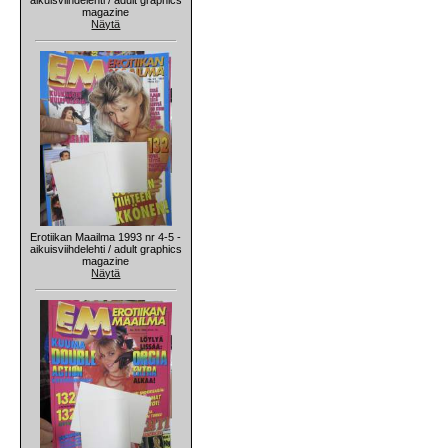
magazine
Näytä
Erotiikan Maailma 1993 nr 4-5 -
aikuisviihdelehti / adult graphics
magazine
Näytä