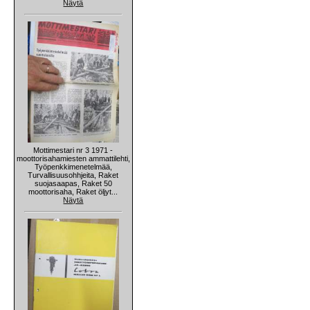
Näytä
Mottimestari nr 3 1971 -
moottorisahamiesten ammattilehti,
Työpenkkimenetelmää,
Turvallisuusohhjeita, Raket
suojasaapas, Raket 50
moottorisaha, Raket öljyt...
Näytä