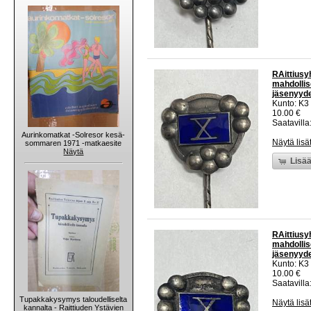
RAittiusy
mahdollis
jäsenyyd
Kunto: K3
10.00 €
Saatavilla:
Aurinkomatkat -Solresor kesä-
Näytä lisä
sommaren 1971 -matkaesite
Näytä
Lisää
RAittiusy
mahdollis
jäsenyyd
Kunto: K3
10.00 €
Saatavilla:
Tupakkakysymys taloudelliselta
Näytä lisä
kannalta - Raittiuden Ystävien