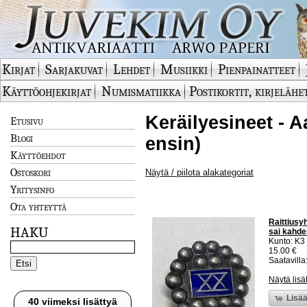
Kirjat
Sarjakuvat
Lehdet
Musiikki
Pienpainatteet
Käyttöohjekirjat
Numismatiikka
Postikortit, kirjelähe
Keräilyesineet - Aa
Etusivu
Blogi
ensin)
Käyttöehdot
Ostoskori
Näytä / piilota alakategoriat
Yritysinfo
Ota yhteyttä
Raittiusy
HAKU
sai kahde
Kunto: K3
15.00 €
Saatavilla:
Näytä lisä
Lisää
40 viimeksi lisättyä