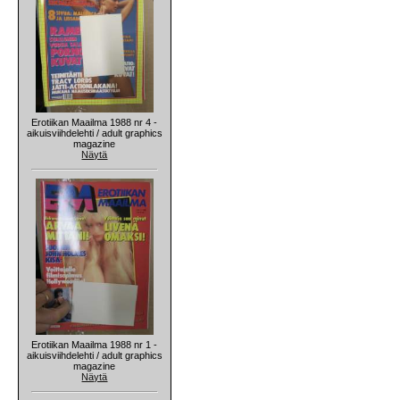
Erotiikan Maailma 1988 nr 4 -
aikuisviihdelehti / adult graphics
magazine
Näytä
Erotiikan Maailma 1988 nr 1 -
aikuisviihdelehti / adult graphics
magazine
Näytä