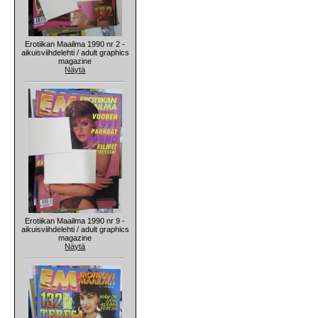
Erotiikan Maailma 1990 nr 2 -
aikuisviihdelehti / adult graphics
magazine
Näytä
Erotiikan Maailma 1990 nr 9 -
aikuisviihdelehti / adult graphics
magazine
Näytä