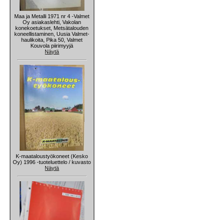
Maa ja Metalli 1971 nr 4 -Valmet
Oy asiakaslehti, Vakolan
konekoetukset, Metsätalouden
koneellistaminen, Uusia Valmet-
haulikoita, Pika 50, Valmet
Kouvola piirimyyjä
Näytä
K-maataloustyökoneet (Kesko
Oy) 1996 -tuoteluettelo / kuvasto
Näytä