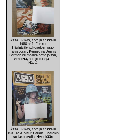
Ässä - Rikos, sota ja seikkailu
1980 nr 1, Fokker
Hävittäjälentokoneiden osto
Talvisotaan, Kenneth & Dennis
Barman eri maiden armeijoissa,
Simo Häyhän joululahja...
Näytä
Ässä - Rikos, sota ja seikkailu
1981 nr 3, Mauri Sariola - Marskin
sotilaspalvelija, Hyvinkään