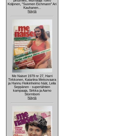
pirtumies, Murhaaja Toivo
Koljonen, "Suomen Eichmann" Ari
Kauhanen...
Näytä
Me Naiset 1979 nr 27, Harri
Tirkkonen, Katariina Metsovaara
ja Hannu Heikinheimo häät, Leila
Seppänen - supertähtien
kampaaja, Sirkka ja Aarno
Stormbom
Näytä