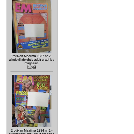
Erotiikan Maailma 1987 nr 2 -
aikuisviihdelehti / adult graphics
magazine
Näytä
Erotiikan Maailma 1994 nr 1 -
aikuisviihdelehti / adult graphics