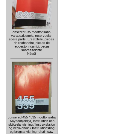
Jonsered 535 moottorisaha -
varaosaluettelo, reservdelar,
spare parts, Ersatzteile, pieces
de rechanche, piezas de
repuesto, ricambi, pecas
sobresselente
Näytä
Jonsered 455 / 535 moottorisaha
-Käyttöohjekirja, Instruktion och
skötselanvisning / Instruksksjon
og vedlikehold / Instruktionsbog
og brugsanvisning -chain saw