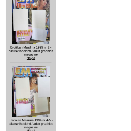
Erotiikan Maailma 1995 nr 2 -
aikuisviihdelehti / adult graphics
magazine
Näytä
Erotiikan Maailma 1994 nr 4-5 -
aikuisviihdelehti / adult graphics
magazine
Näytä