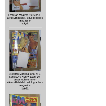
Erotiikan Maailma 1996 nr 3 -
aikuisviihdelehti / adult graphics
magazine
Näytä
Erotiikan Maailma 1996 nr 1,
kansikuva Henry Saari, 10-
vuotistuplanumero -
aikuisviihdelehti / adult graphics
magazine
Näytä