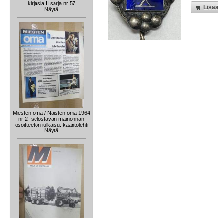
kirjasia II sarja nr 57
Lisää
Näytä
Miesten oma / Naisten oma 1964
nr 2 -selostavan mainonnan
osoitteeton julkaisu, kääntölehti
Näytä