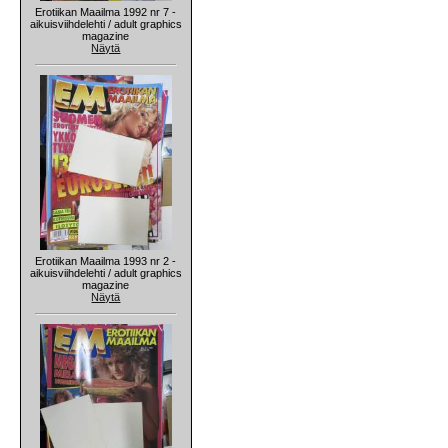
Erotiikan Maailma 1992 nr 7 -
aikuisviihdelehti / adult graphics
magazine
Näytä
Erotiikan Maailma 1993 nr 2 -
aikuisviihdelehti / adult graphics
magazine
Näytä