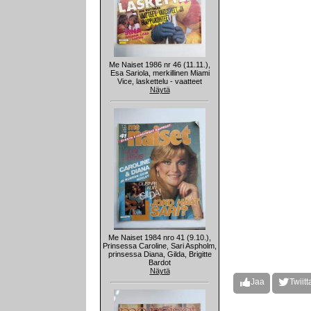
Me Naiset 1986 nr 46 (11.11.),
Esa Sariola, merkillinen Miami
Vice, laskettelu - vaatteet
Näytä
Me Naiset 1984 nro 41 (9.10.),
Prinsessa Caroline, Sari Aspholm,
prinsessa Diana, Gilda, Brigitte
Bardot
Näytä
Jaa
Twiitt