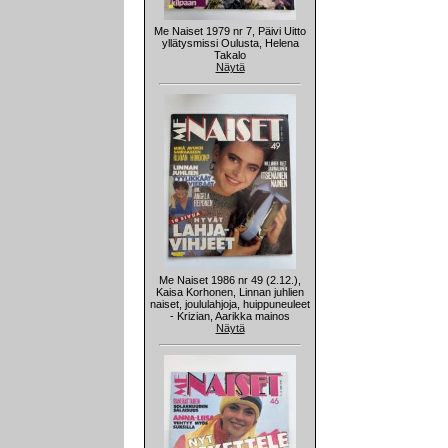
Me Naiset 1979 nr 7, Päivi Uitto
yllätysmissi Oulusta, Helena
Takalo
Näytä
Me Naiset 1986 nr 49 (2.12.),
Kaisa Korhonen, Linnan juhlien
naiset, joululahjoja, huippuneuleet
- Krizian, Aarikka mainos
Näytä