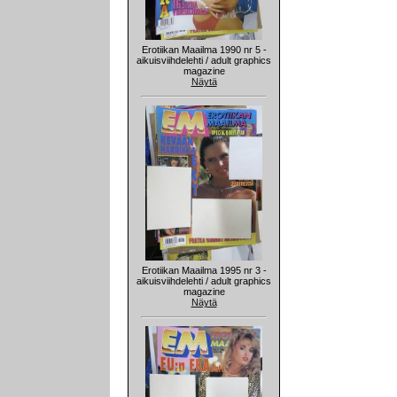
Erotiikan Maailma 1990 nr 5 -
aikuisviihdelehti / adult graphics
magazine
Näytä
Erotiikan Maailma 1995 nr 3 -
aikuisviihdelehti / adult graphics
magazine
Näytä