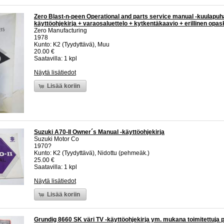
Zero Blast-n-peen Operational and parts service manual -kuulapuh
käyttöohjekirja + varaosaluettelo + kytkentäkaavio + erillinen opa
Zero Manufacturing
1978
Kunto: K2 (Tyydyttävä), Muu
20.00 €
Saatavilla: 1 kpl
Näytä lisätiedot
Lisää koriin
Suzuki A70-II Owner´s Manual -käyttöohjekirja
Suzuki Motor Co
1970?
Kunto: K2 (Tyydyttävä), Nidottu (pehmeäk.)
25.00 €
Saatavilla: 1 kpl
Näytä lisätiedot
Lisää koriin
Grundig 8660 SK väri TV -käyttöohjekirja ym. mukana toimitettuja 