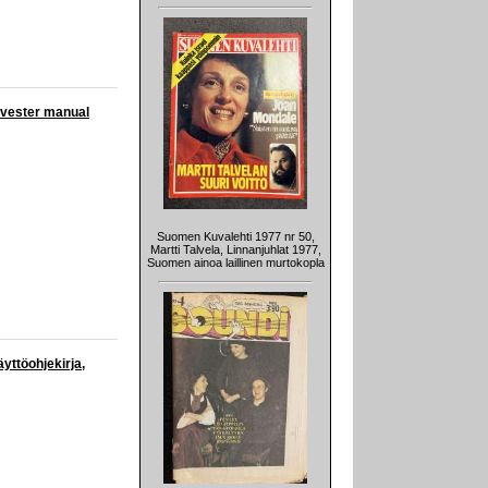
rvester manual
Suomen Kuvalehti 1977 nr 50,
Martti Talvela, Linnanjuhlat 1977,
Suomen ainoa laillinen murtokopla
ttöohjekirja,