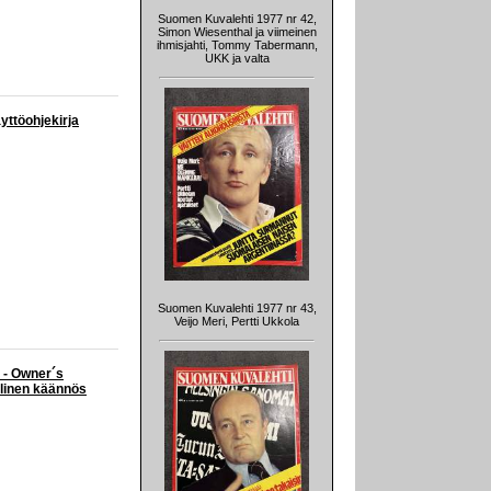
Suomen Kuvalehti 1977 nr 42,
Simon Wiesenthal ja viimeinen
ihmisjahti, Tommy Tabermann,
UKK ja valta
yttöohjekirja
Suomen Kuvalehti 1977 nr 43,
Veijo Meri, Pertti Ukkola
Z - Owner´s
elinen käännös