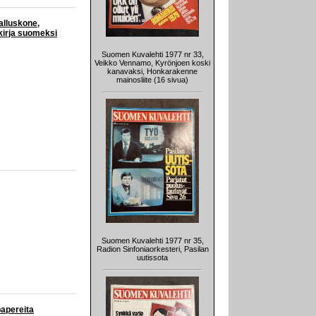
alluskone,
skirja suomeksi
Suomen Kuvalehti 1977 nr 33,
Veikko Vennamo, Kyrönjoen koski
kanavaksi, Honkarakenne
mainosliite (16 sivua)
Suomen Kuvalehti 1977 nr 35,
Radion Sinfoniaorkesteri, Pasilan
uutissota
papereita