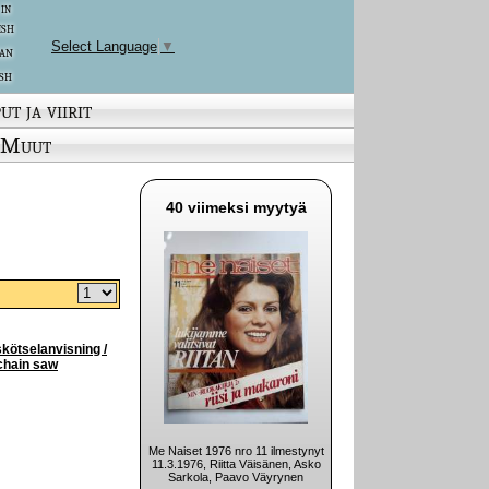
 in
ish
Select Language
▼
an
sh
ut ja viirit
Muut
40 viimeksi myytyä
skötselanvisning /
-chain saw
Me Naiset 1976 nro 11 ilmestynyt
11.3.1976, Riitta Väisänen, Asko
Sarkola, Paavo Väyrynen