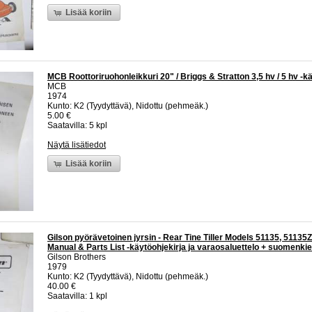
Lisää koriin
MCB Roottoriruohonleikkuri 20" / Briggs & Stratton 3,5 hv / 5 hv -kä
MCB
1974
Kunto: K2 (Tyydyttävä), Nidottu (pehmeäk.)
5.00 €
Saatavilla: 5 kpl
Näytä lisätiedot
Lisää koriin
Gilson pyörävetoinen jyrsin - Rear Tine Tiller Models 51135, 51135
Manual & Parts List -käytöohjekirja ja varaosaluettelo + suomenki
Gilson Brothers
1979
Kunto: K2 (Tyydyttävä), Nidottu (pehmeäk.)
40.00 €
Saatavilla: 1 kpl