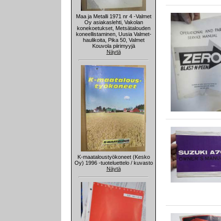
Maa ja Metalli 1971 nr 4 -Valmet
Oy asiakaslehti, Vakolan
konekoetukset, Metsätalouden
koneellistaminen, Uusia Valmet-
haulikoita, Pika 50, Valmet
Kouvola piirimyyjä
Näytä
K-maataloustyökoneet (Kesko
Oy) 1996 -tuoteluettelo / kuvasto
Näytä