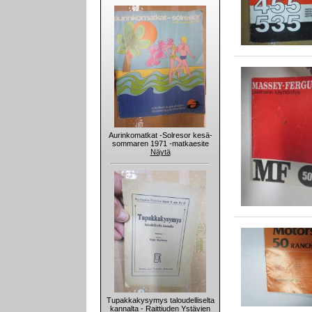
Aurinkomatkat -Solresor kesä-
sommaren 1971 -matkaesite
Näytä
Tupakkakysymys taloudelliselta
kannalta - Raittiuden Ystävien