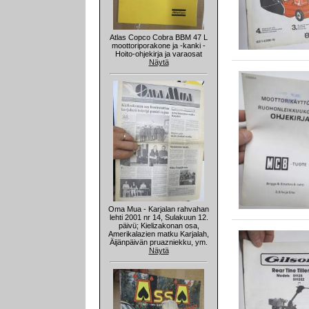
Atlas Copco Cobra BBM 47 L
moottoriporakone ja -kanki -
Hoito-ohjekirja ja varaosat
Näytä
Oma Mua - Karjalan rahvahan
lehti 2001 nr 14, Sulakuun 12.
päivü; Kielizakonan osa,
Amerikalazien matku Karjalah,
Äijänpäivän pruazniekku, ym.
Näytä