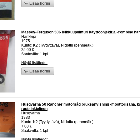
Lisää koriin
Massey-Ferguson 506 leikkuupuimuri käyttöohjekirja -combine ha
Hankkija
1975
Kunto: K2 (Tyydyttävä), Nidottu (pehmeäk.)
25.00 €
Saatavilla: 1 kpl
Näytä lisätiedot
Lisää koriin
Husqvarna 50 Rancher motorsåg bruksanvisning -moottorisaha, käy
ruotsinkielinen
Husqvarna
1983
Kunto: K2 (Tyydyttävä), Nidottu (pehmeäk.)
7.00 €
Saatavilla: 1 kpl
Näytä lisätiedot