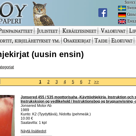
Service
Swed
Germ
Engli
Pienpainatteet
Julisteet
Keräilyesineet
Valokuvat
Lip
ortit, kirjelähetykset ym.
Osakekirjat
Taide
Elokuvat
jekirjat (uusin ensin)
ategoriat
1
2
3
4
5
6
7
>>
Jonsered 455 / 535 moottorisaha -Käyttöohjekirja, Instruktion och 
Instruksksjon og vedlikehold / Instruktionsbog og brugsanvisning 
Jonsered Motor Ab
1989
Kunto: K2 (Tyydyttävä), Nidottu (pehmeäk.)
10.00 €
Saatavilla: 1 kpl
Näytä lisätiedot