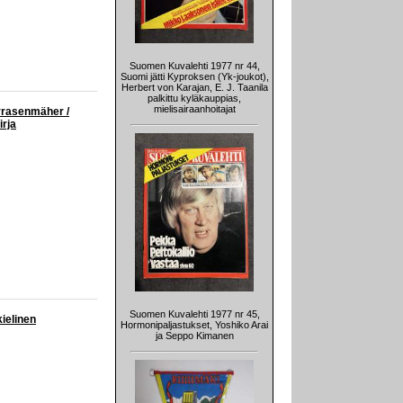
Suomen Kuvalehti 1977 nr 44,
Suomi jätti Kyproksen (Yk-joukot),
Herbert von Karajan, E. J. Taanila
palkittu kyläkauppias,
mielisairaanhoitajat
rrasenmäher /
irja
Suomen Kuvalehti 1977 nr 45,
kielinen
Hormonipaljastukset, Yoshiko Arai
ja Seppo Kimanen