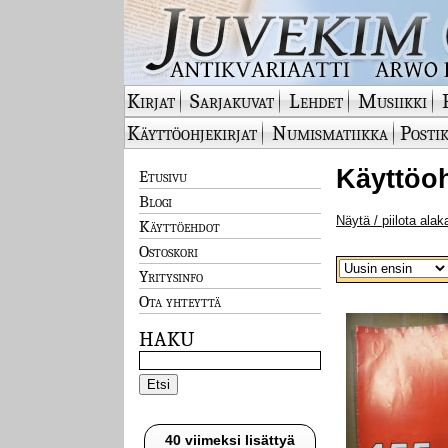
Kirjat
Sarjakuvat
Lehdet
Musiikki
Käyttöohjekirjat
Numismatiikka
Postik
Käyttöoh
Etusivu
Blogi
Näytä / piilota alak
Käyttöehdot
Ostoskori
Yritysinfo
Ota yhteyttä
HAKU
40 viimeksi lisättyä