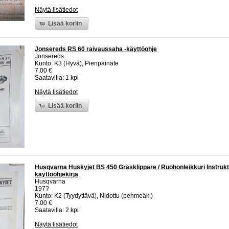
Näytä lisätiedot
Lisää koriin
Jonsereds RS 60 raivaussaha -käyttöohje
Jonsereds
Kunto: K3 (Hyvä), Pienpainate
7.00 €
Saatavilla: 1 kpl
Näytä lisätiedot
Lisää koriin
Husqvarna Huskyjet BS 450 Gräsklippare / Ruohonleikkuri Instrukt
käyttöohjekirja
Husqvarna
197?
Kunto: K2 (Tyydyttävä), Nidottu (pehmeäk.)
7.00 €
Saatavilla: 2 kpl
Näytä lisätiedot