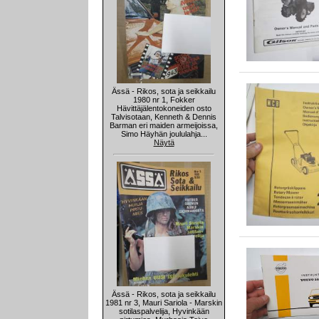
Ässä - Rikos, sota ja seikkailu
1980 nr 1, Fokker
Hävittäjälentokoneiden osto
Talvisotaan, Kenneth & Dennis
Barman eri maiden armeijoissa,
Simo Häyhän joululahja...
Näytä
Ässä - Rikos, sota ja seikkailu
1981 nr 3, Mauri Sariola - Marskin
sotilaspalvelija, Hyvinkään