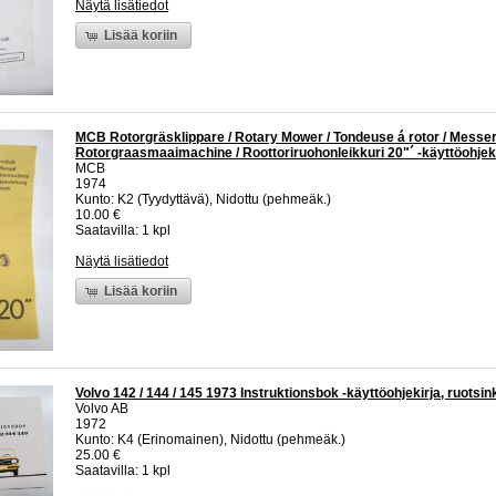
Näytä lisätiedot
Lisää koriin
MCB Rotorgräsklippare / Rotary Mower / Tondeuse á rotor / Messe
Rotorgraasmaaimachine / Roottoriruohonleikkuri 20"´ -käyttöohjek
MCB
1974
Kunto: K2 (Tyydyttävä), Nidottu (pehmeäk.)
10.00 €
Saatavilla: 1 kpl
Näytä lisätiedot
Lisää koriin
Volvo 142 / 144 / 145 1973 Instruktionsbok -käyttöohjekirja, ruotsin
Volvo AB
1972
Kunto: K4 (Erinomainen), Nidottu (pehmeäk.)
25.00 €
Saatavilla: 1 kpl