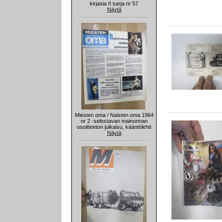
kirjasia II sarja nr 57
Näytä
Miesten oma / Naisten oma 1964
nr 2 -selostavan mainonnan
osoitteeton julkaisu, kääntölehti
Näytä