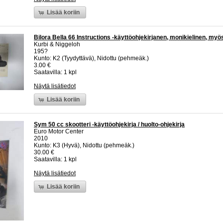
Lisää koriin
Bilora Bella 66 Instructions -käyttöohjekirjanen, monikielinen, my
Kurbi & Niggeloh
195?
Kunto: K2 (Tyydyttävä), Nidottu (pehmeäk.)
3.00 €
Saatavilla: 1 kpl
Näytä lisätiedot
Lisää koriin
Sym 50 cc skootteri -käyttöohjekirja / huolto-ohjekirja
Euro Motor Center
2010
Kunto: K3 (Hyvä), Nidottu (pehmeäk.)
30.00 €
Saatavilla: 1 kpl
Näytä lisätiedot
Lisää koriin