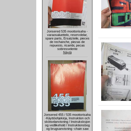
Jonsered 535 moottorisaha -
varaosaluettelo, reservdelar,
spare parts, Ersatzteile, pieces
de rechanche, piezas de
repuesto, ricambi, pecas
sobresselente
Näytä
Jonsered 455 / 535 moottorisaha
-Käyttöohjekirja, Instruktion och
skötselanvisning / Instruksksjon
og vedlikehold / Instruktionsbog
og brugsanvisning -chain saw