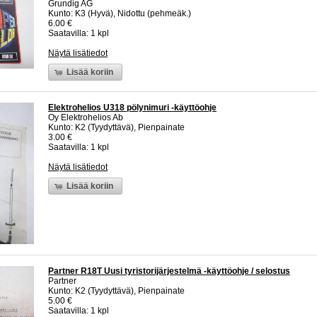
Grundig AG
Kunto: K3 (Hyvä), Nidottu (pehmeäk.)
6.00 €
Saatavilla: 1 kpl
Näytä lisätiedot
Lisää koriin
Elektrohelios U318 pölynimuri -käyttöohje
Oy Elektrohelios Ab
Kunto: K2 (Tyydyttävä), Pienpainate
3.00 €
Saatavilla: 1 kpl
Näytä lisätiedot
Lisää koriin
Partner R18T Uusi tyristorijärjestelmä -käyttöohje / selostus
Partner
Kunto: K2 (Tyydyttävä), Pienpainate
5.00 €
Saatavilla: 1 kpl