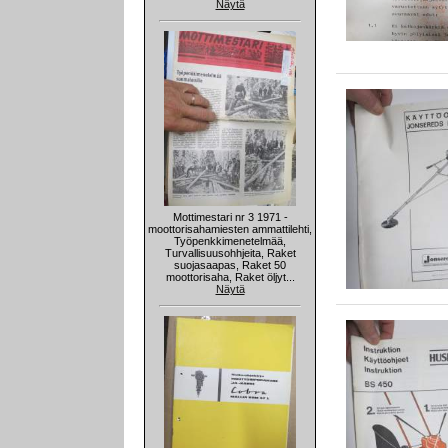
Näytä
Mottimestari nr 3 1971 -
moottorisahamiesten ammattilehti,
Työpenkkimenetelmää,
Turvallisuusohhjeita, Raket
suojasaapas, Raket 50
moottorisaha, Raket öljyt...
Näytä