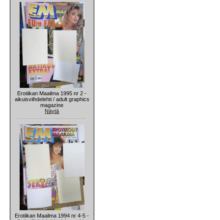
Erotiikan Maailma 1995 nr 2 -
aikuisviihdelehti / adult graphics
magazine
Näytä
Erotiikan Maailma 1994 nr 4-5 -