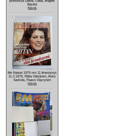
prinsessa Diana, Gilda, Brigitte
Bardot
Näytä
Me Naiset 1976 nro 11 ilmestynyt
11.3.1976, Riitta Väisänen, Asko
Sarkola, Paavo Väyrynen
Näytä