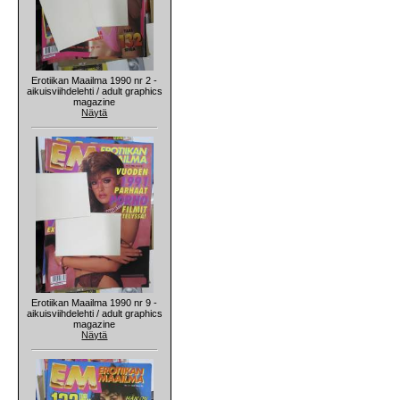
Erotiikan Maailma 1990 nr 2 -
aikuisviihdelehti / adult graphics
magazine
Näytä
Erotiikan Maailma 1990 nr 9 -
aikuisviihdelehti / adult graphics
magazine
Näytä