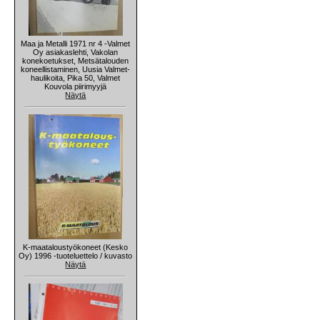
Maa ja Metalli 1971 nr 4 -Valmet
Oy asiakaslehti, Vakolan
konekoetukset, Metsätalouden
koneellistaminen, Uusia Valmet-
haulikoita, Pika 50, Valmet
Kouvola piirimyyjä
Näytä
K-maataloustyökoneet (Kesko
Oy) 1996 -tuoteluettelo / kuvasto
Näytä