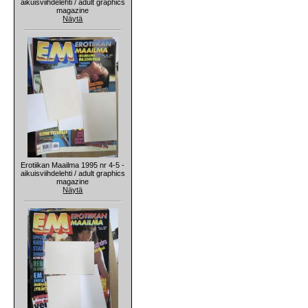
aikuisviihdelehti / adult graphics
magazine
Näytä
Erotiikan Maailma 1995 nr 4-5 -
aikuisviihdelehti / adult graphics
magazine
Näytä