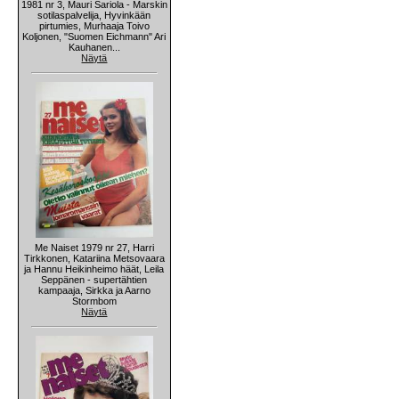
1981 nr 3, Mauri Sariola - Marskin
sotilaspalvelija, Hyvinkään
pirtumies, Murhaaja Toivo
Koljonen, "Suomen Eichmann" Ari
Kauhanen...
Näytä
Me Naiset 1979 nr 27, Harri
Tirkkonen, Katariina Metsovaara
ja Hannu Heikinheimo häät, Leila
Seppänen - supertähtien
kampaaja, Sirkka ja Aarno
Stormbom
Näytä