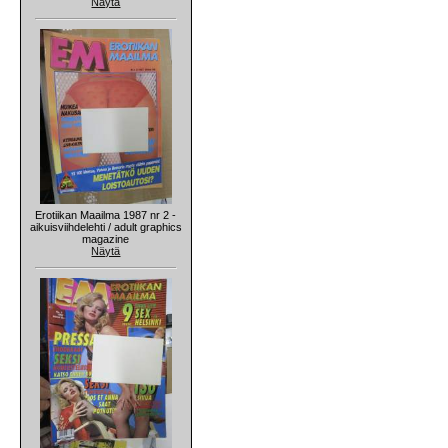
Näytä
Erotiikan Maailma 1987 nr 2 -
aikuisviihdelehti / adult graphics
magazine
Näytä