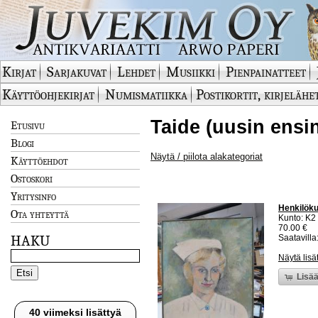
Kirjat
Sarjakuvat
Lehdet
Musiikki
Pienpainatteet
Käyttöohjekirjat
Numismatiikka
Postikortit, kirjelähe
Taide (uusin ensi
Etusivu
Blogi
Näytä / piilota alakategoriat
Käyttöehdot
Ostoskori
Yritysinfo
Henkilöku
Ota yhteyttä
Kunto: K2 
70.00 €
HAKU
Saatavilla:
Näytä lisä
Lisää
40 viimeksi lisättyä