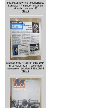
Tupakkakysymys taloudelliselta
kannalta - Raittiuden Ystävien
kirjasia II sarja nr 57
Näytä
Miesten oma / Naisten oma 1964
nr 2 -selostavan mainonnan
osoitteeton julkaisu, kääntölehti
Näytä