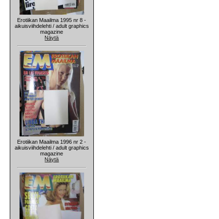
Erotiikan Maailma 1995 nr 8 -
aikuisviihdelehti / adult graphics
magazine
Näytä
Erotiikan Maailma 1996 nr 2 -
aikuisviihdelehti / adult graphics
magazine
Näytä