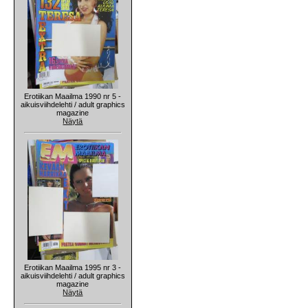
Erotiikan Maailma 1990 nr 5 -
aikuisviihdelehti / adult graphics
magazine
Näytä
Erotiikan Maailma 1995 nr 3 -
aikuisviihdelehti / adult graphics
magazine
Näytä