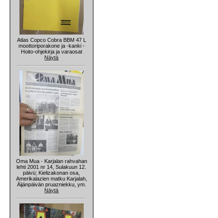
Atlas Copco Cobra BBM 47 L
moottoriporakone ja -kanki -
Hoito-ohjekirja ja varaosat
Näytä
Oma Mua - Karjalan rahvahan
lehti 2001 nr 14, Sulakuun 12.
päivü; Kielizakonan osa,
Amerikalazien matku Karjalah,
Äijänpäivän pruazniekku, ym.
Näytä