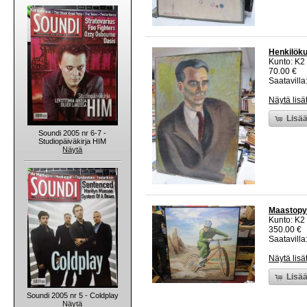
Henkilöku
Kunto: K2 
70.00 €
Saatavilla:
Näytä lisä
Lisää
Soundi 2005 nr 6-7 -
Studiopäiväkirja HIM
Näytä
Maastopyö
Kunto: K2 
350.00 €
Saatavilla:
Näytä lisä
Lisää
Soundi 2005 nr 5 - Coldplay
Näytä