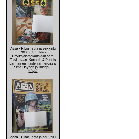
Ässä - Rikos, sota ja seikkailu
1980 nr 1, Fokker
Hävittäjälentokoneiden osto
Talvisotaan, Kenneth & Dennis
Barman eri maiden armeijoissa,
Simo Häyhän joululahja...
Näytä
Ässä - Rikos, sota ja seikkailu