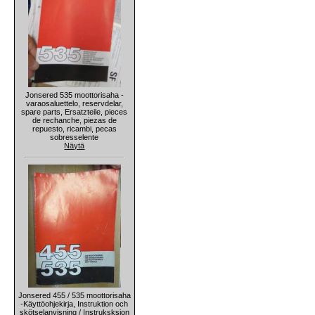
Jonsered 535 moottorisaha -
varaosaluettelo, reservdelar,
spare parts, Ersatzteile, pieces
de rechanche, piezas de
repuesto, ricambi, pecas
sobresselente
Näytä
Jonsered 455 / 535 moottorisaha
-Käyttöohjekirja, Instruktion och
skötselanvisning / Instruksksjon