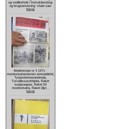
og vedlikehold / Instruktionsbog
og brugsanvisning -chain saw
Näytä
Mottimestari nr 3 1971 -
moottorisahamiesten ammattilehti,
Työpenkkimenetelmää,
Turvallisuusohhjeita, Raket
suojasaapas, Raket 50
moottorisaha, Raket öljyt...
Näytä