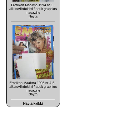
Erotiikan Maailma 1994 nr 1 -
aikuisviihdelehti / adult graphics
magazine
Näytä
Erotiikan Maailma 1993 nr 4-5 -
aikuisviihdelehti / adult graphics
magazine
Näytä
Näytä kaikki