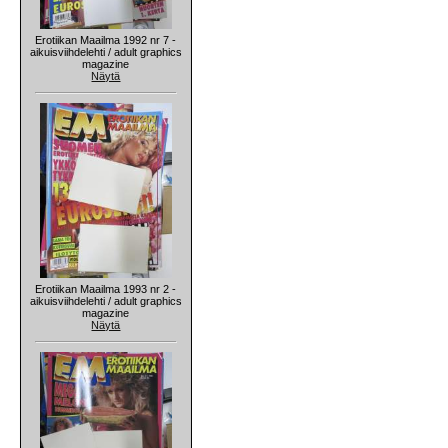
Erotiikan Maailma 1992 nr 7 -
aikuisviihdelehti / adult graphics
magazine
Näytä
Erotiikan Maailma 1993 nr 2 -
aikuisviihdelehti / adult graphics
magazine
Näytä