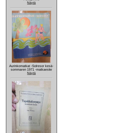
Näytä
Aurinkomatkat -Solresor kesä-
sommaren 1971 -matkaesite
Näytä