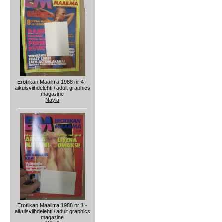
Erotiikan Maailma 1988 nr 4 -
aikuisviihdelehti / adult graphics
magazine
Näytä
Erotiikan Maailma 1988 nr 1 -
aikuisviihdelehti / adult graphics
magazine