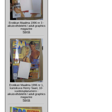
Erotiikan Maailma 1996 nr 3 -
aikuisviihdelehti / adult graphics
magazine
Näytä
Erotiikan Maailma 1996 nr 1,
kansikuva Henry Saari, 10-
vuotistuplanumero -
aikuisviihdelehti / adult graphics
magazine
Näytä