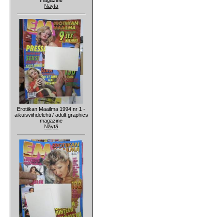
Näytä
Erotiikan Maailma 1994 nr 1 -
aikuisviihdelehti / adult graphics
magazine
Näytä