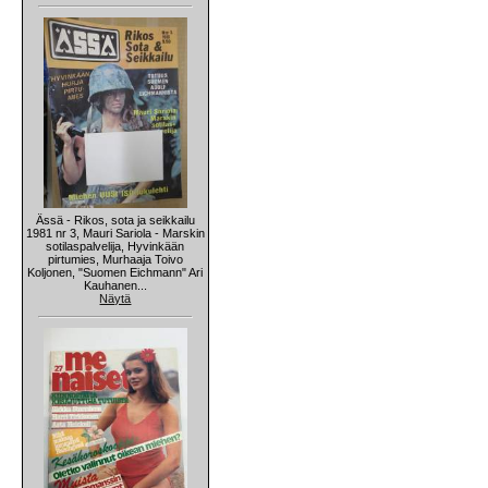
Ässä - Rikos, sota ja seikkailu
1981 nr 3, Mauri Sariola - Marskin
sotilaspalvelija, Hyvinkään
pirtumies, Murhaaja Toivo
Koljonen, "Suomen Eichmann" Ari
Kauhanen...
Näytä