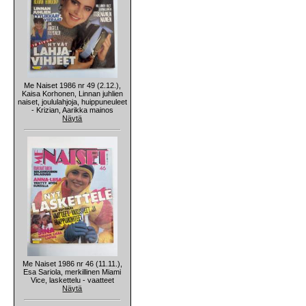
Me Naiset 1986 nr 49 (2.12.),
Kaisa Korhonen, Linnan juhlien
naiset, joululahjoja, huippuneuleet
- Krizian, Aarikka mainos
Näytä
Me Naiset 1986 nr 46 (11.11.),
Esa Sariola, merkillinen Miami
Vice, laskettelu - vaatteet
Näytä