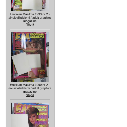
Erotiikan Maailma 1993 nr 2 -
aikuisviihdelehti / adult graphics
magazine
Näytä
Erotiikan Maailma 1990 nr 2 -
aikuisviihdelehti / adult graphics
magazine
Näytä