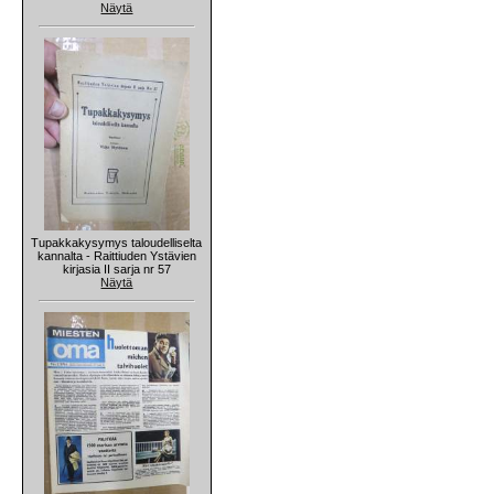
Näytä
Tupakkakysymys taloudelliselta
kannalta - Raittiuden Ystävien
kirjasia II sarja nr 57
Näytä