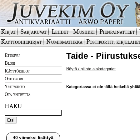
Kirjat
Sarjakuvat
Lehdet
Musiikki
Pienpainatteet
Käyttöohjekirjat
Numismatiikka
Postikortit, kirjelähe
Taide - Piirustuks
Etusivu
Blogi
Näytä / piilota alakategoriat
Käyttöehdot
Ostoskori
Yritysinfo
Kategoriassa ei ole tällä hetkellä yhtää
Ota yhteyttä
HAKU
40 viimeksi lisättyä