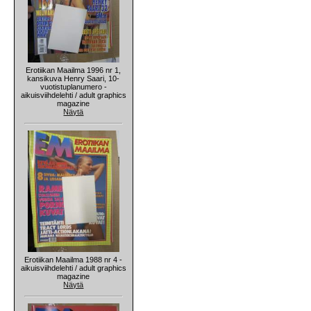
Erotiikan Maailma 1996 nr 1,
kansikuva Henry Saari, 10-
vuotistuplanumero -
aikuisviihdelehti / adult graphics
magazine
Näytä
Erotiikan Maailma 1988 nr 4 -
aikuisviihdelehti / adult graphics
magazine
Näytä