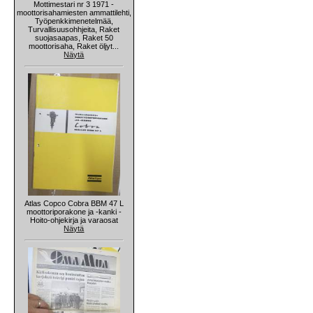
Mottimestari nr 3 1971 -
moottorisahamiesten ammattilehti,
Työpenkkimenetelmää,
Turvallisuusohhjeita, Raket
suojasaapas, Raket 50
moottorisaha, Raket öljyt...
Näytä
Atlas Copco Cobra BBM 47 L
moottoriporakone ja -kanki -
Hoito-ohjekirja ja varaosat
Näytä