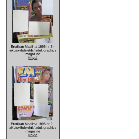
Erotiikan Maailma 1995 nr 3 -
aikuisviihdelehti / adult graphics
magazine
Näytä
Erotiikan Maailma 1995 nr 2 -
aikuisviihdelehti / adult graphics
magazine
Näytä