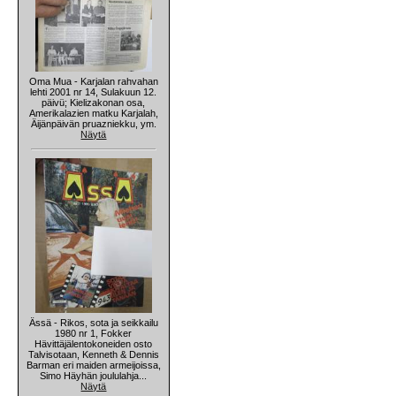
Oma Mua - Karjalan rahvahan
lehti 2001 nr 14, Sulakuun 12.
päivü; Kielizakonan osa,
Amerikalazien matku Karjalah,
Äijänpäivän pruazniekku, ym.
Näytä
Ässä - Rikos, sota ja seikkailu
1980 nr 1, Fokker
Hävittäjälentokoneiden osto
Talvisotaan, Kenneth & Dennis
Barman eri maiden armeijoissa,
Simo Häyhän joululahja...
Näytä