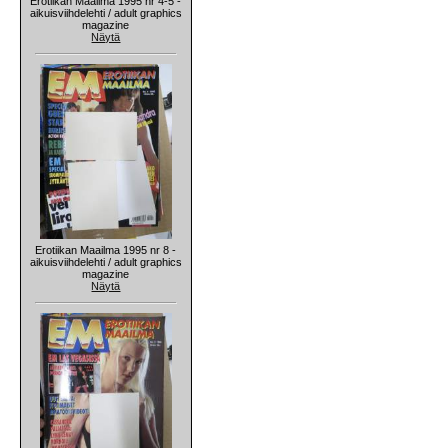
Erotiikan Maailma 1995 nr 4-5 -
aikuisviihdelehti / adult graphics
magazine
Näytä
Erotiikan Maailma 1995 nr 8 -
aikuisviihdelehti / adult graphics
magazine
Näytä