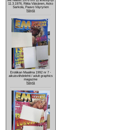
11.3.1976, Riitta Väisänen, Asko
Sarkola, Paavo Väyrynen
Näytä
Erotiikan Maailma 1992 nr 7 -
aikuisviihdelehti / adult graphics
magazine
Näytä