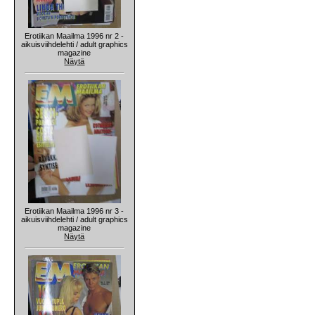
Erotiikan Maailma 1996 nr 2 -
aikuisviihdelehti / adult graphics
magazine
Näytä
Erotiikan Maailma 1996 nr 3 -
aikuisviihdelehti / adult graphics
magazine
Näytä