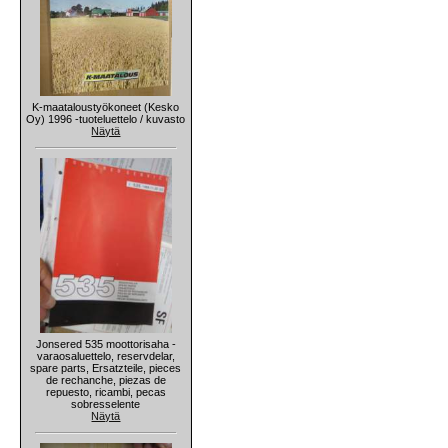
K-maataloustyökoneet (Kesko
Oy) 1996 -tuoteluettelo / kuvasto
Näytä
Jonsered 535 moottorisaha -
varaosaluettelo, reservdelar,
spare parts, Ersatzteile, pieces
de rechanche, piezas de
repuesto, ricambi, pecas
sobresselente
Näytä