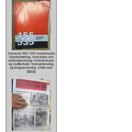
Jonsered 455 / 535 moottorisaha
-Käyttöohjekirja, Instruktion och
skötselanvisning / Instruksksjon
og vedlikehold / Instruktionsbog
og brugsanvisning -chain saw
Näytä