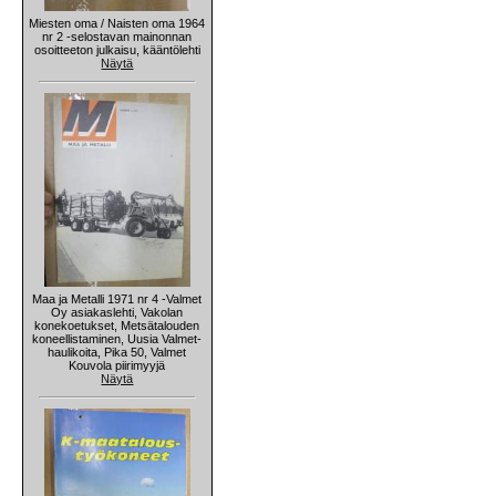
Miesten oma / Naisten oma 1964
nr 2 -selostavan mainonnan
osoitteeton julkaisu, kääntölehti
Näytä
Maa ja Metalli 1971 nr 4 -Valmet
Oy asiakaslehti, Vakolan
konekoetukset, Metsätalouden
koneellistaminen, Uusia Valmet-
haulikoita, Pika 50, Valmet
Kouvola piirimyyjä
Näytä