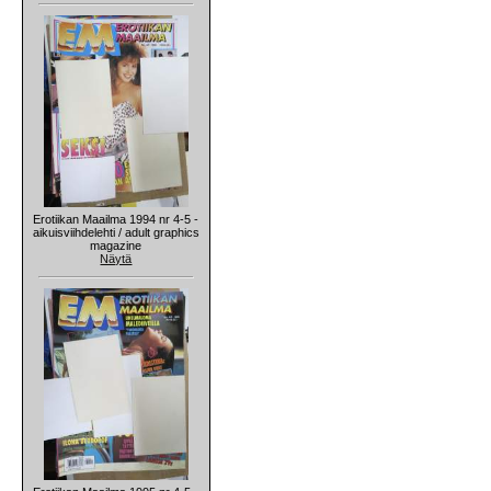
Erotiikan Maailma 1994 nr 4-5 -
aikuisviihdelehti / adult graphics
magazine
Näytä