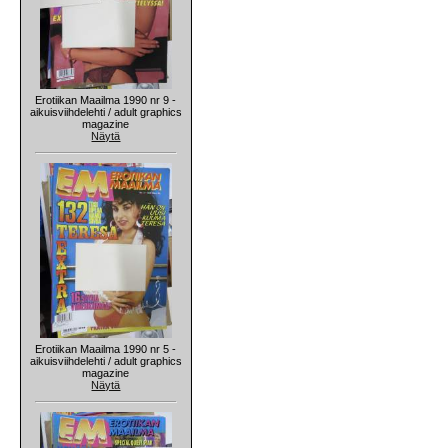
Erotiikan Maailma 1990 nr 9 -
aikuisviihdelehti / adult graphics
magazine
Näytä
Erotiikan Maailma 1990 nr 5 -
aikuisviihdelehti / adult graphics
magazine
Näytä