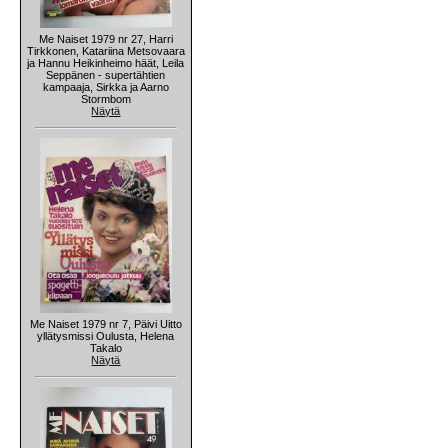
Me Naiset 1979 nr 27, Harri
Tirkkonen, Katariina Metsovaara
ja Hannu Heikinheimo häät, Leila
Seppänen - supertähtien
kampaaja, Sirkka ja Aarno
Stormbom
Näytä
Me Naiset 1979 nr 7, Päivi Uitto
yllätysmissi Oulusta, Helena
Takalo
Näytä