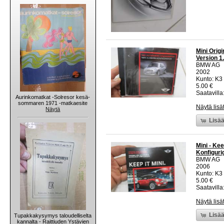
Mini Orig
Version 1.
BMW AG
2002
Kunto: K3
5.00 €
Saatavilla:
Aurinkomatkat -Solresor kesä-
sommaren 1971 -matkaesite
Näytä lisä
Näytä
Lisää
Mini - Kee
Konfiguri
BMW AG
2006
Kunto: K3
5.00 €
Saatavilla:
Näytä lisä
Lisää
Tupakkakysymys taloudelliselta
kannalta - Raittiuden Ystävien