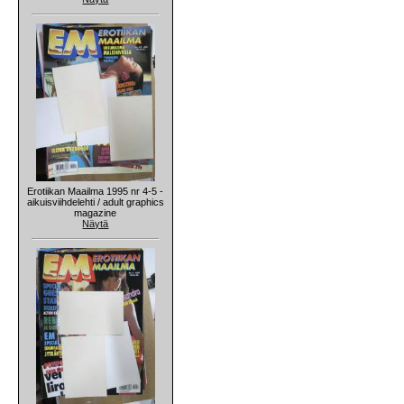
Erotiikan Maailma 1995 nr 4-5 -
aikuisviihdelehti / adult graphics
magazine
Näytä