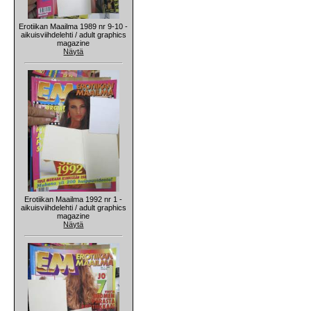
Erotiikan Maailma 1989 nr 9-10 -
aikuisviihdelehti / adult graphics
magazine
Näytä
Erotiikan Maailma 1992 nr 1 -
aikuisviihdelehti / adult graphics
magazine
Näytä