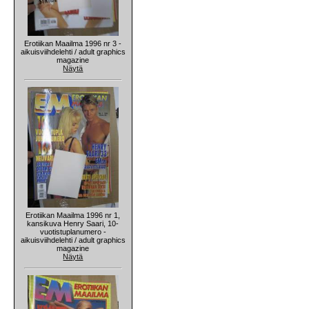
Erotiikan Maailma 1996 nr 3 -
aikuisviihdelehti / adult graphics
magazine
Näytä
Erotiikan Maailma 1996 nr 1,
kansikuva Henry Saari, 10-
vuotistuplanumero -
aikuisviihdelehti / adult graphics
magazine
Näytä