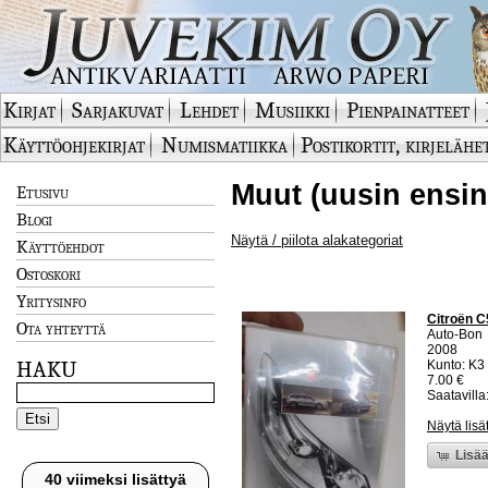
Kirjat
Sarjakuvat
Lehdet
Musiikki
Pienpainatteet
Käyttöohjekirjat
Numismatiikka
Postikortit, kirjelähe
Muut (uusin ensin
Etusivu
Blogi
Näytä / piilota alakategoriat
Käyttöehdot
Ostoskori
Yritysinfo
Citroën C
Ota yhteyttä
Auto-Bon
2008
HAKU
Kunto: K3
7.00 €
Saatavilla:
Näytä lisä
Lisää
40 viimeksi lisättyä