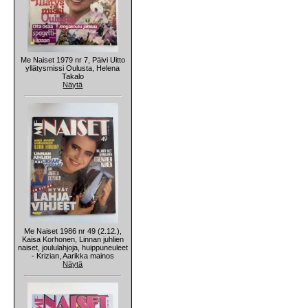
Me Naiset 1979 nr 7, Päivi Uitto
yllätysmissi Oulusta, Helena
Takalo
Näytä
Me Naiset 1986 nr 49 (2.12.),
Kaisa Korhonen, Linnan juhlien
naiset, joululahjoja, huippuneuleet
- Krizian, Aarikka mainos
Näytä