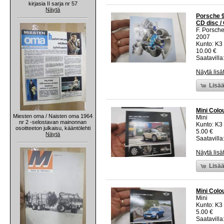
kirjasia II sarja nr 57
Näytä
Porsche 9
CD disc /
F. Porsch
2007
Kunto: K3
10.00 €
Saatavilla:
Näytä lisä
Lisää
Mini Colo
Miesten oma / Naisten oma 1964
Mini
nr 2 -selostavan mainonnan
Kunto: K3
osoitteeton julkaisu, kääntölehti
5.00 €
Näytä
Saatavilla:
Näytä lisä
Lisää
Mini Colo
Mini
Kunto: K3
5.00 €
Saatavilla: