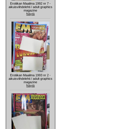
Erotiikan Maailma 1992 nr 7 -
aikuisviihdelehti / adult graphics
magazine
Näytä
Erotiikan Maailma 1993 nr 2 -
aikuisviihdelehti / adult graphics
magazine
Näytä