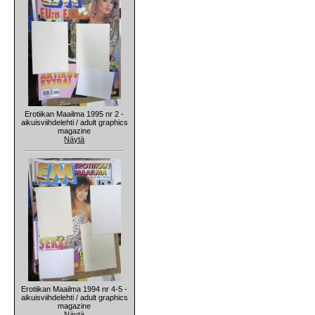
Erotiikan Maailma 1995 nr 2 -
aikuisviihdelehti / adult graphics
magazine
Näytä
Erotiikan Maailma 1994 nr 4-5 -
aikuisviihdelehti / adult graphics
magazine
Näytä