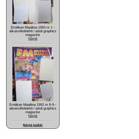
Erotiikan Maailma 1993 nr 1 -
aikuisviihdelehti / adult graphics
magazine
Näytä
Erotiikan Maailma 1992 nr 8-9 -
aikuisviihdelehti / adult graphics
magazine
Näytä
Näytä kaikki