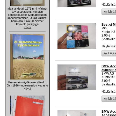
Näytä lisä
Maa ja Metalli 1971 nr 4 -Valmet
Lisää
Oy asiakaslehti, Vakolan
konekoetukset, Metsätalouden
koneellistaminen, Uusia Valmet-
haulikoita, Pika 50, Valmet
Kouvola piirimyyjä
Best of Mi
Näytä
Mini
Kunto: K3
2.00 €
Saatavilla
Näytä lisä
Lisää
BMW Acces
Zubehör-K
BMW AG
Kunto: K3
3.00 €
K-maataloustyökoneet (Kesko
Saatavilla:
Oy) 1996 -tuoteluettelo / kuvasto
Näytä
Näytä lisä
Lisää
BMW Acce
Accessori