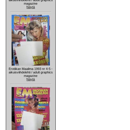
magazine
Näytä
Erotiikan Maailma 1993 nr 4-5 -
aikuisviihdelehti / adult graphics
magazine
Näytä