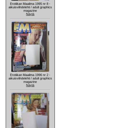
Erotiikan Maailma 1995 nr 8 -
aikuisviihdelehti / adult graphics
magazine
Näytä
Erotiikan Maailma 1996 nr 2 -
aikuisviihdelehti / adult graphics
magazine
Näytä