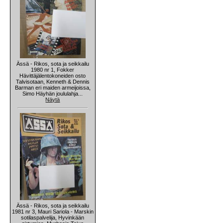
Ässä - Rikos, sota ja seikkailu
1980 nr 1, Fokker
Hävittäjälentokoneiden osto
Talvisotaan, Kenneth & Dennis
Barman eri maiden armeijoissa,
Simo Häyhän joululahja...
Näytä
Ässä - Rikos, sota ja seikkailu
1981 nr 3, Mauri Sariola - Marskin
sotilaspalvelija, Hyvinkään