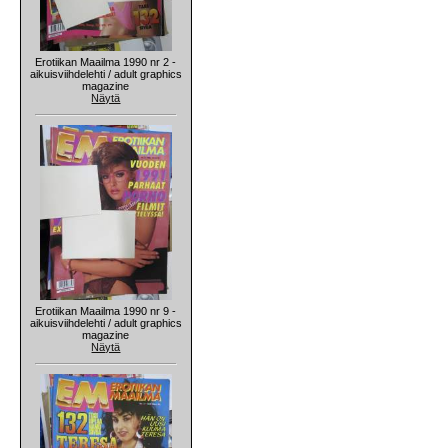
Erotiikan Maailma 1990 nr 2 -
aikuisviihdelehti / adult graphics
magazine
Näytä
Erotiikan Maailma 1990 nr 9 -
aikuisviihdelehti / adult graphics
magazine
Näytä