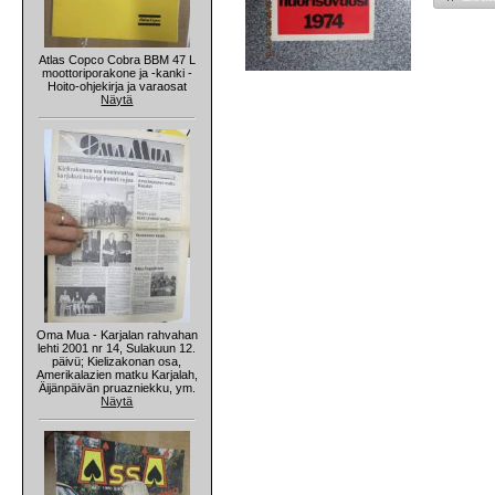
Atlas Copco Cobra BBM 47 L
moottoriporakone ja -kanki -
Hoito-ohjekirja ja varaosat
Näytä
Oma Mua - Karjalan rahvahan
lehti 2001 nr 14, Sulakuun 12.
päivü; Kielizakonan osa,
Amerikalazien matku Karjalah,
Äijänpäivän pruazniekku, ym.
Näytä