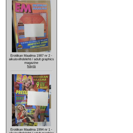
Erotiikan Maailma 1987 nr 2 -
aikuisviihdelehti / adult graphics
magazine
Näytä
Erotiikan Maailma 1994 nr 1 -
aikuisviihdelehti / adult graphics