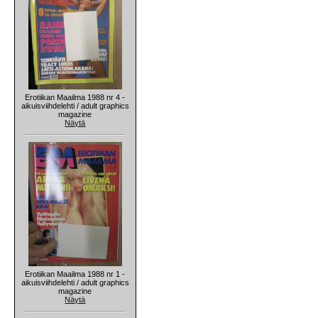
Erotiikan Maailma 1988 nr 4 -
aikuisviihdelehti / adult graphics
magazine
Näytä
Erotiikan Maailma 1988 nr 1 -
aikuisviihdelehti / adult graphics
magazine
Näytä