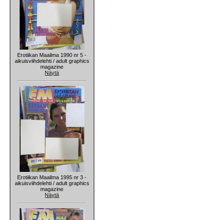
Erotiikan Maailma 1990 nr 5 -
aikuisviihdelehti / adult graphics
magazine
Näytä
Erotiikan Maailma 1995 nr 3 -
aikuisviihdelehti / adult graphics
magazine
Näytä