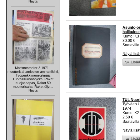
Näytä
Asunto-os
hallituks
Kunto: K3 
30.00 €
Saatavilla:
Näytä lisä
Lisää
Mottimestari nr 3 1971 -
moottorisahamiesten ammattilehti,
Työpenkkimenetelmää,
Turvallisuusohhjeita, Raket
suojasaapas, Raket 50
moottorisaha, Raket öljyt...
Näytä
TUL Nuori
Työväen Ur
1974
Kunto: K2 
2.50 €
Saatavilla:
Näytä lisä
Lisää