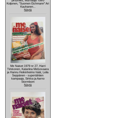
pirtumies, Murhaaja Toivo
Koljonen, "Suomen Eichmann" Ari
Kauhanen...
Näytä
Me Naiset 1979 nr 27, Harri
Tirkkonen, Katariina Metsovaara
ja Hannu Heikinheimo häät, Leila
Seppänen - supertähtien
kampaaja, Sirkka ja Aarno
Stormbom
Näytä