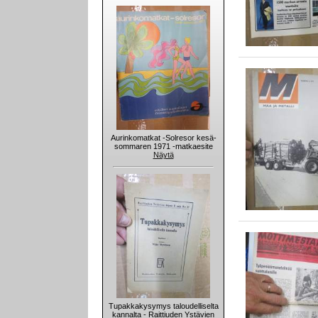
Aurinkomatkat -Solresor kesä-
sommaren 1971 -matkaesite
Näytä
Tupakkakysymys taloudelliselta
kannalta - Raittiuden Ystävien