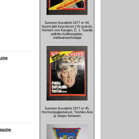
Suomen Kuvalehti 1977 nr 44,
Suomi jätti Kyproksen (Yk-joukot),
Herbert von Karajan, E. J. Taanila
palkittu kyläkauppias,
mielisairaanhoitajat
azine
Suomen Kuvalehti 1977 nr 45,
Hormonipaljastukset, Yoshiko Arai
ja Seppo Kimanen
agazine