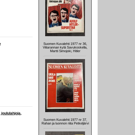
o
Suomen Kuvalehti 1977 nr 36,
Viitarannan kylä Savukoskella,
Martti Simojoki, Hitler
joululahjoja,
Suomen Kuvalehti 1977 nr 37,
Rahan ja luonnon riita Petkeljärvi