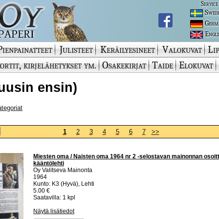
Service
Swed
Germ
Engli
Pienpainatteet
Julisteet
Keräilyesineet
Valokuvat
Lip
ortit, kirjelähetykset ym.
Osakekirjat
Taide
Elokuvat
uusin ensin)
ategoriat
1
2
3
4
5
6
7
>>
Miesten oma / Naisten oma 1964 nr 2 -selostavan mainonnan osoitt
kääntölehti
Oy Valitseva Mainonta
1964
Kunto: K3 (Hyvä), Lehti
5.00 €
Saatavilla: 1 kpl
Näytä lisätiedot