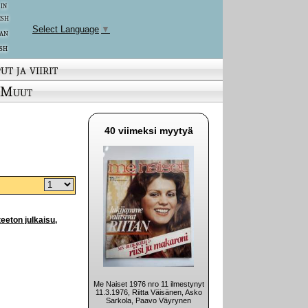
 in
ish
Select Language
▼
an
sh
ut ja viirit
Muut
40 viimeksi myytyä
eeton julkaisu,
Me Naiset 1976 nro 11 ilmestynyt
11.3.1976, Riitta Väisänen, Asko
Sarkola, Paavo Väyrynen