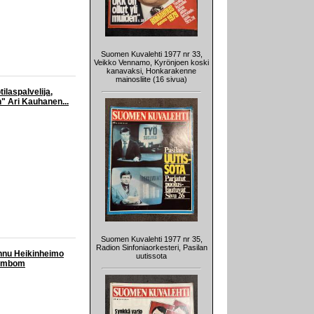
Suomen Kuvalehti 1977 nr 33,
Veikko Vennamo, Kyrönjoen koski
kanavaksi, Honkarakenne
mainosliite (16 sivua)
ilaspalvelija,
" Ari Kauhanen...
Suomen Kuvalehti 1977 nr 35,
Radion Sinfoniaorkesteri, Pasilan
annu Heikinheimo
uutissota
tormbom