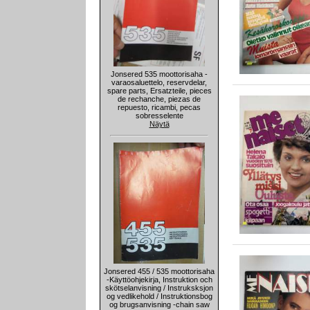
Jonsered 535 moottorisaha -
varaosaluettelo, reservdelar,
spare parts, Ersatzteile, pieces
de rechanche, piezas de
repuesto, ricambi, pecas
sobresselente
Näytä
Jonsered 455 / 535 moottorisaha
-Käyttöohjekirja, Instruktion och
skötselanvisning / Instruksksjon
og vedlikehold / Instruktionsbog
og brugsanvisning -chain saw