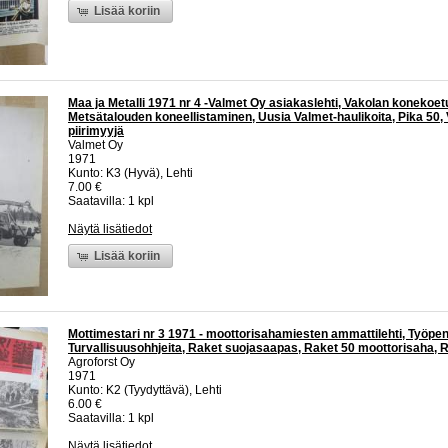
Lisää koriin
Maa ja Metalli 1971 nr 4 -Valmet Oy asiakaslehti, Vakolan konekoet
Metsätalouden koneellistaminen, Uusia Valmet-haulikoita, Pika 50,
piirimyyjä
Valmet Oy
1971
Kunto: K3 (Hyvä), Lehti
7.00 €
Saatavilla: 1 kpl
Näytä lisätiedot
Lisää koriin
Mottimestari nr 3 1971 - moottorisahamiesten ammattilehti, Työp
Turvallisuusohhjeita, Raket suojasaapas, Raket 50 moottorisaha, Rak
Agroforst Oy
1971
Kunto: K2 (Tyydyttävä), Lehti
6.00 €
Saatavilla: 1 kpl
Näytä lisätiedot