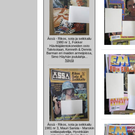
Ässä - Rikos, sota ja seikkailu
1980 nr 1, Fokker
Hävittäjälentokoneiden osto
Talvisotaan, Kenneth & Dennis
Barman eri maiden armeijoissa,
Simo Häyhän joululahja...
Näytä
Ässä - Rikos, sota ja seikkailu
1981 nr 3, Mauri Sariola - Marskin
sotilaspalvelija, Hyvinkään