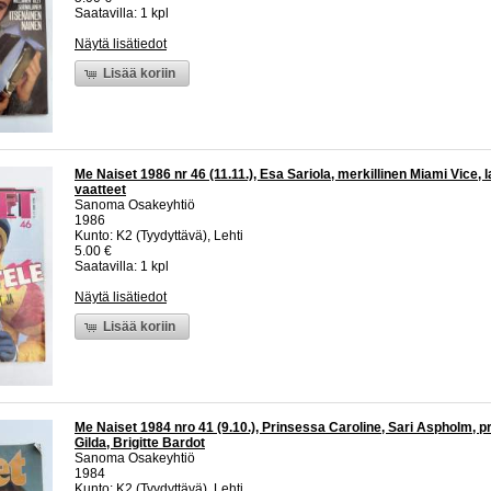
Saatavilla: 1 kpl
Näytä lisätiedot
Lisää koriin
Me Naiset 1986 nr 46 (11.11.), Esa Sariola, merkillinen Miami Vice, l
vaatteet
Sanoma Osakeyhtiö
1986
Kunto: K2 (Tyydyttävä), Lehti
5.00 €
Saatavilla: 1 kpl
Näytä lisätiedot
Lisää koriin
Me Naiset 1984 nro 41 (9.10.), Prinsessa Caroline, Sari Aspholm, p
Gilda, Brigitte Bardot
Sanoma Osakeyhtiö
1984
Kunto: K2 (Tyydyttävä), Lehti