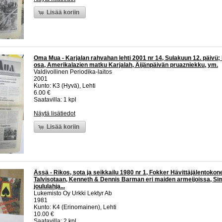
Lisää koriin
Oma Mua - Karjalan rahvahan lehti 2001 nr 14, Sulakuun 12. päivü;
osa, Amerikalazien matku Karjalah, Äijänpäivän pruazniekku, ym.
Valdivollinen Periodika-laitos
2001
Kunto: K3 (Hyvä), Lehti
6.00 €
Saatavilla: 1 kpl
Näytä lisätiedot
Lisää koriin
Ässä - Rikos, sota ja seikkailu 1980 nr 1, Fokker Hävittäjälentokon
Talvisotaan, Kenneth & Dennis Barman eri maiden armeijoissa, S
joululahja...
Lukemisto Oy Urkki Lektyr Ab
1981
Kunto: K4 (Erinomainen), Lehti
10.00 €
Saatavilla: 2 kpl