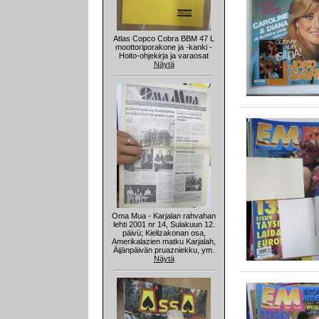
Atlas Copco Cobra BBM 47 L
moottoriporakone ja -kanki -
Hoito-ohjekirja ja varaosat
Näytä
Oma Mua - Karjalan rahvahan
lehti 2001 nr 14, Sulakuun 12.
päivü; Kielizakonan osa,
Amerikalazien matku Karjalah,
Äijänpäivän pruazniekku, ym.
Näytä