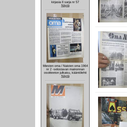
kirjasia II sarja nr 57
Näytä
Miesten oma / Naisten oma 1964
nr 2 -selostavan mainonnan
osoitteeton julkaisu, kääntölehti
Näytä