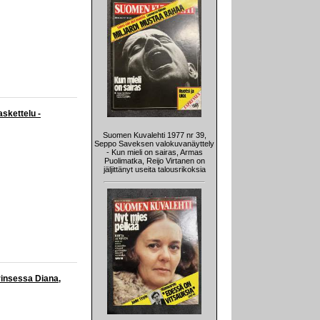
askettelu -
Suomen Kuvalehti 1977 nr 39,
Seppo Saveksen valokuvanäyttely
- Kun mieli on sairas, Armas
Puolimatka, Reijo Virtanen on
jäljittänyt useita talousrikoksia
rinsessa Diana,