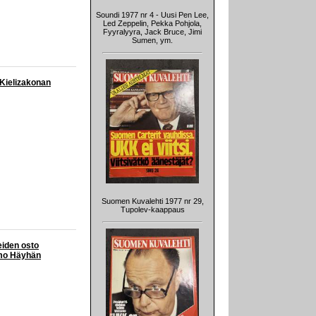
Soundi 1977 nr 4 - Uusi Pen Lee,
Led Zeppelin, Pekka Pohjola,
Fyyralyyra, Jack Bruce, Jimi
Sumen, ym.
 Kielizakonan
Suomen Kuvalehti 1977 nr 29,
Tupolev-kaappaus
eiden osto
imo Häyhän