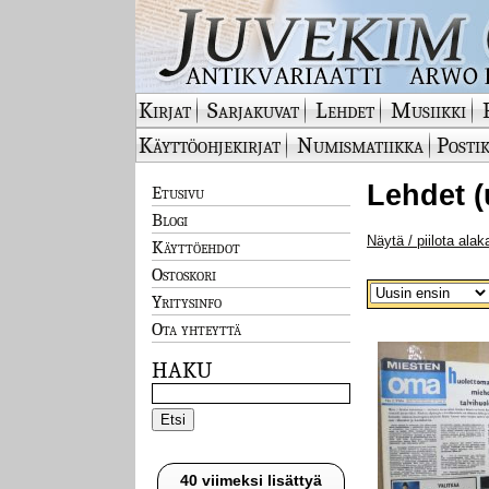
Kirjat
Sarjakuvat
Lehdet
Musiikki
Käyttöohjekirjat
Numismatiikka
Postik
Lehdet (
Etusivu
Blogi
Näytä / piilota alak
Käyttöehdot
Ostoskori
Yritysinfo
Ota yhteyttä
HAKU
40 viimeksi lisättyä