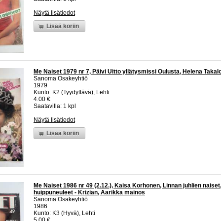
Näytä lisätiedot
Lisää koriin
Me Naiset 1979 nr 7, Päivi Uitto yllätysmissi Oulusta, Helena Takal
Sanoma Osakeyhtiö
1979
Kunto: K2 (Tyydyttävä), Lehti
4.00 €
Saatavilla: 1 kpl
Näytä lisätiedot
Lisää koriin
Me Naiset 1986 nr 49 (2.12.), Kaisa Korhonen, Linnan juhlien naiset, 
huippuneuleet - Krizian, Aarikka mainos
Sanoma Osakeyhtiö
1986
Kunto: K3 (Hyvä), Lehti
5.00 €