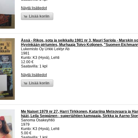
Näytä lisätiedot
Lisää koriin
Ässä - Rikos, sota ja seikkailu 1981 nr 3, Mauri Sariola - Marskin sot
Hyvinkään pirtumies, Murhaaja Toivo Koljonen, "Suomen Eichmann
Lukemisto Oy Urkki Lektyr Ab
1981
Kunto: K3 (Hyvä), Lehti
12.00 €
Saatavilla: 1 kpl
Näytä lisätiedot
Lisää koriin
Me Naiset 1979 nr 27, Harri Tirkkonen, Katariina Metsovaara ja H
häät, Leila Seppänen - supertähtien kampaaja, Sirkka ja Aarno S
Sanoma Osakeyhtiö
1979
Kunto: K3 (Hyvä), Lehti
5.00 €
Saatavilla: 1 kpl