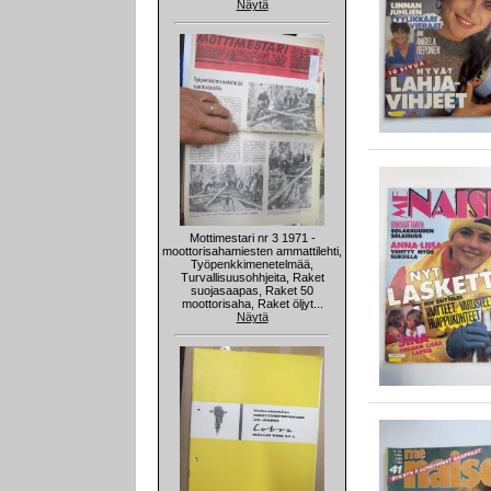
Näytä
Mottimestari nr 3 1971 -
moottorisahamiesten ammattilehti,
Työpenkkimenetelmää,
Turvallisuusohhjeita, Raket
suojasaapas, Raket 50
moottorisaha, Raket öljyt...
Näytä