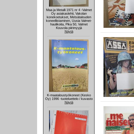
Maa ja Metalli 1971 nr 4 -Valmet
Oy asiakaslehti, Vakolan
konekoetukset, Metsätalouden
koneellistaminen, Uusia Valmet-
haulikoita, Pika 50, Valmet
Kouvola piirimyyjä
Näytä
K-maataloustyökoneet (Kesko
Oy) 1996 -tuoteluettelo / kuvasto
Näytä