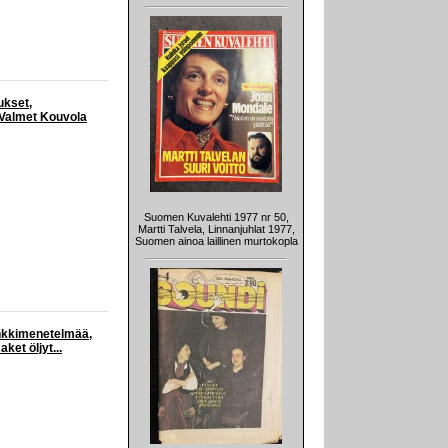
ukset,
 Valmet Kouvola
Suomen Kuvalehti 1977 nr 50,
Martti Talvela, Linnanjuhlat 1977,
Suomen ainoa laillinen murtokopla
enkkimenetelmää,
et öljyt...