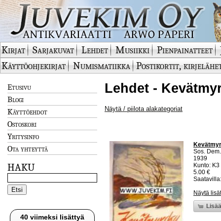
Kirjat
Sarjakuvat
Lehdet
Musiikki
Pienpainatteet
Käyttöohjekirjat
Numismatiikka
Postikortit, kirjelähe
Lehdet - Kevätmyr
Etusivu
Blogi
Näytä / piilota alakategoriat
Käyttöehdot
Ostoskori
Yritysinfo
Kevätmyr
Ota yhteyttä
Sos. Dem. 
1939
HAKU
Kunto: K3 
5.00 €
Saatavilla:
Näytä lisä
Lisää
40 viimeksi lisättyä