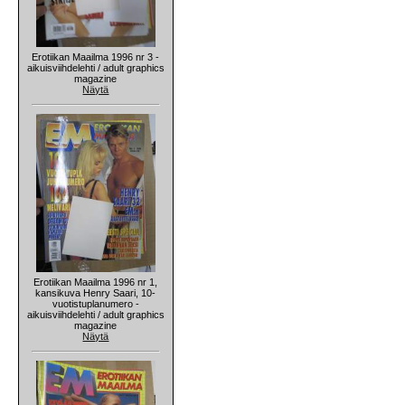
Erotiikan Maailma 1996 nr 3 -
aikuisviihdelehti / adult graphics
magazine
Näytä
Erotiikan Maailma 1996 nr 1,
kansikuva Henry Saari, 10-
vuotistuplanumero -
aikuisviihdelehti / adult graphics
magazine
Näytä