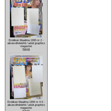
Erotiikan Maailma 1995 nr 2 -
aikuisviihdelehti / adult graphics
magazine
Näytä
Erotiikan Maailma 1994 nr 4-5 -
aikuisviihdelehti / adult graphics
magazine
Näytä