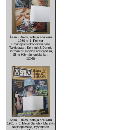
Ässä - Rikos, sota ja seikkailu
1980 nr 1, Fokker
Hävittäjälentokoneiden osto
Talvisotaan, Kenneth & Dennis
Barman eri maiden armeijoissa,
Simo Häyhän joululahja...
Näytä
Ässä - Rikos, sota ja seikkailu
1981 nr 3, Mauri Sariola - Marskin
sotilaspalvelija, Hyvinkään