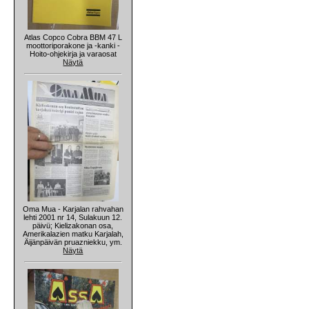
Atlas Copco Cobra BBM 47 L
moottoriporakone ja -kanki -
Hoito-ohjekirja ja varaosat
Näytä
Oma Mua - Karjalan rahvahan
lehti 2001 nr 14, Sulakuun 12.
päivü; Kielizakonan osa,
Amerikalazien matku Karjalah,
Äijänpäivän pruazniekku, ym.
Näytä