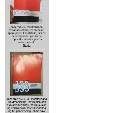
Jonsered 535 moottorisaha -
varaosaluettelo, reservdelar,
spare parts, Ersatzteile, pieces
de rechanche, piezas de
repuesto, ricambi, pecas
sobresselente
Näytä
Jonsered 455 / 535 moottorisaha
-Käyttöohjekirja, Instruktion och
skötselanvisning / Instruksksjon
og vedlikehold / Instruktionsbog
og brugsanvisning -chain saw