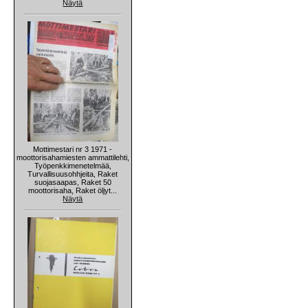
Näytä
Mottimestari nr 3 1971 -
moottorisahamiesten ammattilehti,
Työpenkkimenetelmää,
Turvallisuusohhjeita, Raket
suojasaapas, Raket 50
moottorisaha, Raket öljyt...
Näytä