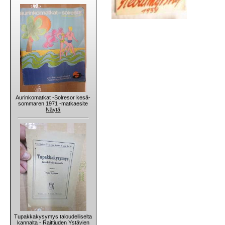
Aurinkomatkat -Solresor kesä-
sommaren 1971 -matkaesite
Näytä
Tupakkakysymys taloudelliselta
kannalta - Raittiuden Ystävien