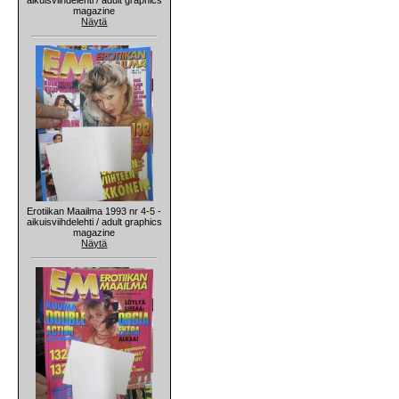
magazine
Näytä
Erotiikan Maailma 1993 nr 4-5 -
aikuisviihdelehti / adult graphics
magazine
Näytä