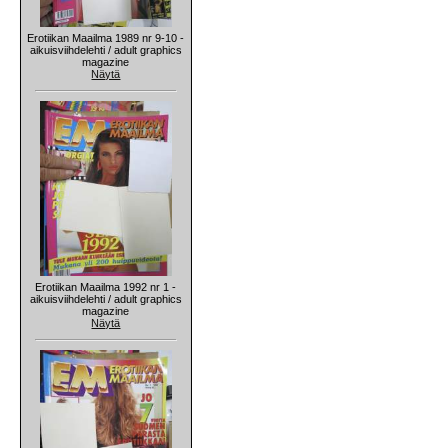
Erotiikan Maailma 1989 nr 9-10 -
aikuisviihdelehti / adult graphics
magazine
Näytä
Erotiikan Maailma 1992 nr 1 -
aikuisviihdelehti / adult graphics
magazine
Näytä