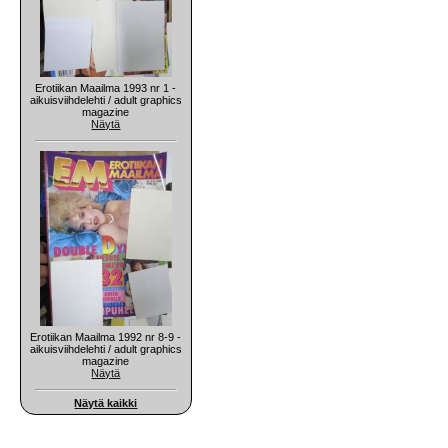
Erotiikan Maailma 1993 nr 1 -
aikuisviihdelehti / adult graphics
magazine
Näytä
Erotiikan Maailma 1992 nr 8-9 -
aikuisviihdelehti / adult graphics
magazine
Näytä
Näytä kaikki