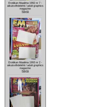
Erotiikan Maailma 1992 nr 7 -
aikuisviihdelehti / adult graphics
magazine
Näytä
Erotiikan Maailma 1993 nr 2 -
aikuisviihdelehti / adult graphics
magazine
Näytä