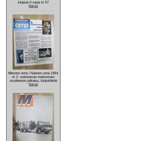
kirjasia II sarja nr 57
Näytä
Miesten oma / Naisten oma 1964
nr 2 -selostavan mainonnan
osoitteeton julkaisu, kääntölehti
Näytä