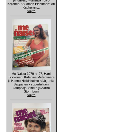
pirtumies, Murhaaja Toivo
Koljonen, "Suomen Eichmann" Ari
Kauhanen...
Näytä
Me Naiset 1979 nr 27, Harri
Tirkkonen, Katariina Metsovaara
ja Hannu Heikinheimo häät, Leila
Seppänen - supertähtien
kampaaja, Sirkka ja Aarno
Stormbom
Näytä