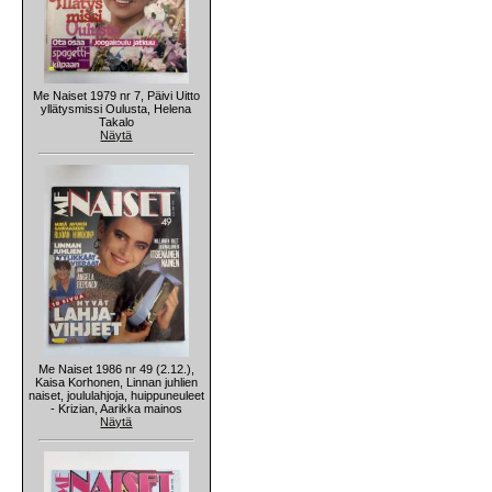
Me Naiset 1979 nr 7, Päivi Uitto
yllätysmissi Oulusta, Helena
Takalo
Näytä
Me Naiset 1986 nr 49 (2.12.),
Kaisa Korhonen, Linnan juhlien
naiset, joululahjoja, huippuneuleet
- Krizian, Aarikka mainos
Näytä