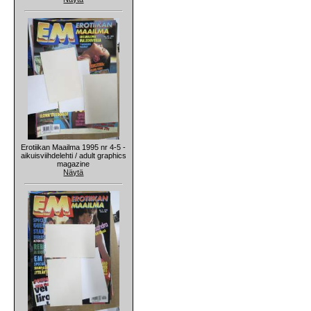
Erotiikan Maailma 1995 nr 4-5 -
aikuisviihdelehti / adult graphics
magazine
Näytä