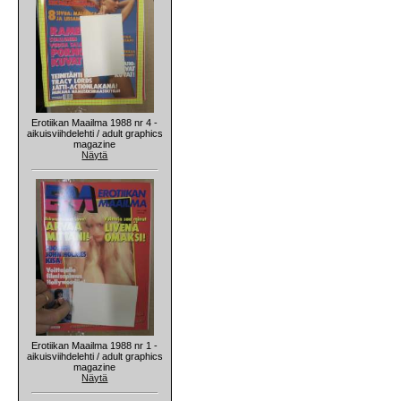
Erotiikan Maailma 1988 nr 4 -
aikuisviihdelehti / adult graphics
magazine
Näytä
Erotiikan Maailma 1988 nr 1 -
aikuisviihdelehti / adult graphics
magazine
Näytä