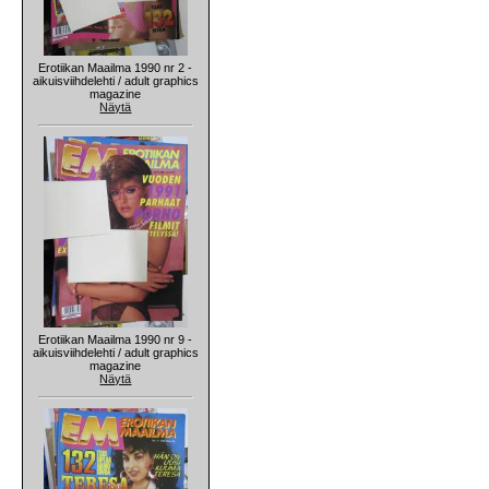
Erotiikan Maailma 1990 nr 2 -
aikuisviihdelehti / adult graphics
magazine
Näytä
Erotiikan Maailma 1990 nr 9 -
aikuisviihdelehti / adult graphics
magazine
Näytä