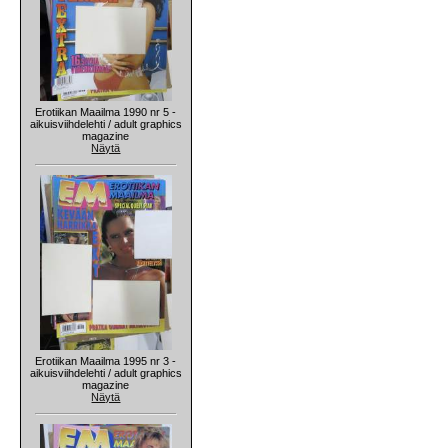
Erotiikan Maailma 1990 nr 5 -
aikuisviihdelehti / adult graphics
magazine
Näytä
Erotiikan Maailma 1995 nr 3 -
aikuisviihdelehti / adult graphics
magazine
Näytä