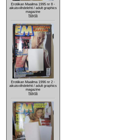
Erotiikan Maailma 1995 nr 8 -
aikuisviihdelehti / adult graphics
magazine
Näytä
Erotiikan Maailma 1996 nr 2 -
aikuisviihdelehti / adult graphics
magazine
Näytä