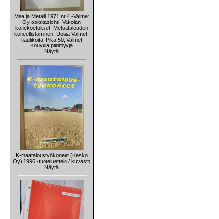
Maa ja Metalli 1971 nr 4 -Valmet
Oy asiakaslehti, Vakolan
konekoetukset, Metsätalouden
koneellistaminen, Uusia Valmet-
haulikoita, Pika 50, Valmet
Kouvola piirimyyjä
Näytä
K-maataloustyökoneet (Kesko
Oy) 1996 -tuoteluettelo / kuvasto
Näytä