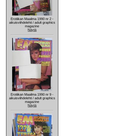
Erotiikan Maailma 1990 nr 2 -
aikuisviihdelehti / adult graphics
magazine
Näytä
Erotiikan Maailma 1990 nr 9 -
aikuisviihdelehti / adult graphics
magazine
Näytä