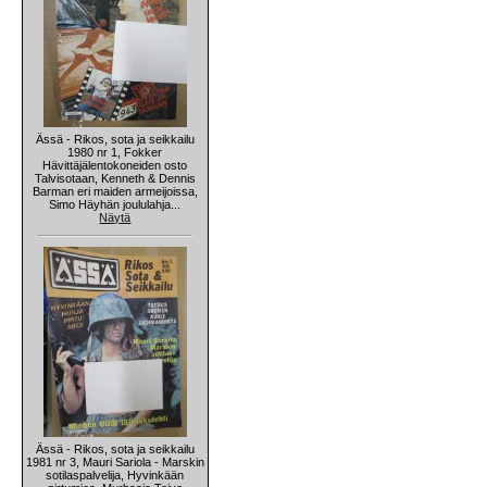
Ässä - Rikos, sota ja seikkailu
1980 nr 1, Fokker
Hävittäjälentokoneiden osto
Talvisotaan, Kenneth & Dennis
Barman eri maiden armeijoissa,
Simo Häyhän joululahja...
Näytä
Ässä - Rikos, sota ja seikkailu
1981 nr 3, Mauri Sariola - Marskin
sotilaspalvelija, Hyvinkään