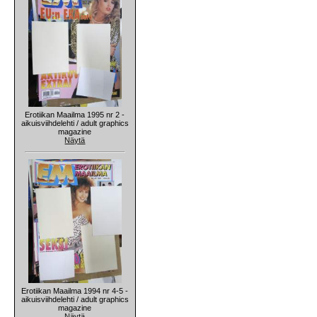
Erotiikan Maailma 1995 nr 2 -
aikuisviihdelehti / adult graphics
magazine
Näytä
Erotiikan Maailma 1994 nr 4-5 -
aikuisviihdelehti / adult graphics
magazine
Näytä