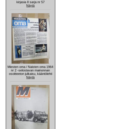
kirjasia II sarja nr 57
Näytä
Miesten oma / Naisten oma 1964
nr 2 -selostavan mainonnan
osoitteeton julkaisu, kääntölehti
Näytä