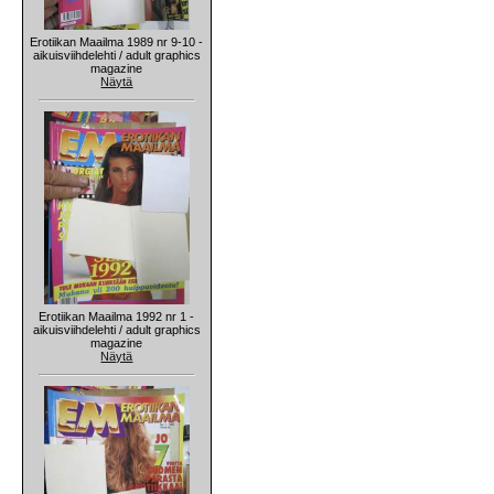
Erotiikan Maailma 1989 nr 9-10 -
aikuisviihdelehti / adult graphics
magazine
Näytä
Erotiikan Maailma 1992 nr 1 -
aikuisviihdelehti / adult graphics
magazine
Näytä