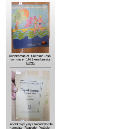
Aurinkomatkat -Solresor kesä-
sommaren 1971 -matkaesite
Näytä
Tupakkakysymys taloudelliselta
kannalta - Raittiuden Ystävien