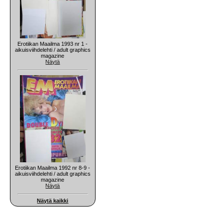
Erotiikan Maailma 1993 nr 1 -
aikuisviihdelehti / adult graphics
magazine
Näytä
Erotiikan Maailma 1992 nr 8-9 -
aikuisviihdelehti / adult graphics
magazine
Näytä
Näytä kaikki