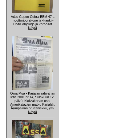
Atlas Copco Cobra BBM 47 L
moottoriporakone ja -kanki -
Hoito-ohjekirja ja varaosat
Näytä
Oma Mua - Karjalan rahvahan
lehti 2001 nr 14, Sulakuun 12.
päivü; Kielizakonan osa,
Amerikalazien matku Karjalah,
Äijänpäivän pruazniekku, ym.
Näytä