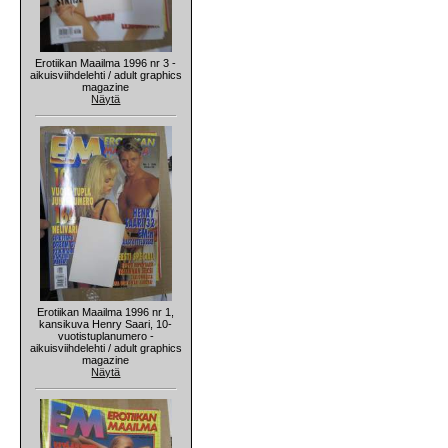
Erotiikan Maailma 1996 nr 3 -
aikuisviihdelehti / adult graphics
magazine
Näytä
Erotiikan Maailma 1996 nr 1,
kansikuva Henry Saari, 10-
vuotistuplanumero -
aikuisviihdelehti / adult graphics
magazine
Näytä