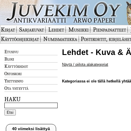
Kirjat
Sarjakuvat
Lehdet
Musiikki
Pienpainatteet
Käyttöohjekirjat
Numismatiikka
Postikortit, kirjelähe
Lehdet - Kuva & Ä
Etusivu
Blogi
Näytä / piilota alakategoriat
Käyttöehdot
Ostoskori
Yritysinfo
Kategoriassa ei ole tällä hetkellä yhtää
Ota yhteyttä
HAKU
40 viimeksi lisättyä