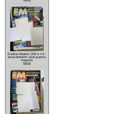
Erotiikan Maailma 1995 nr 4-5 -
aikuisviihdelehti / adult graphics
magazine
Näytä