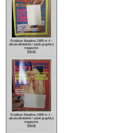
Erotiikan Maailma 1988 nr 4 -
aikuisviihdelehti / adult graphics
magazine
Näytä
Erotiikan Maailma 1988 nr 1 -
aikuisviihdelehti / adult graphics
magazine
Näytä