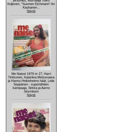
pirtumies, Murhaaja Toivo
Koljonen, "Suomen Eichmann" Ari
Kauhanen...
Näytä
Me Naiset 1979 nr 27, Harri
Tirkkonen, Katariina Metsovaara
ja Hannu Heikinheimo häät, Leila
Seppänen - supertähtien
kampaaja, Sirkka ja Aarno
Stormbom
Näytä