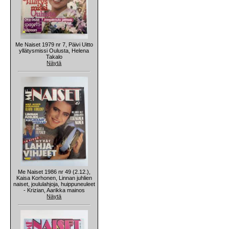
Me Naiset 1979 nr 7, Päivi Uitto
yllätysmissi Oulusta, Helena
Takalo
Näytä
Me Naiset 1986 nr 49 (2.12.),
Kaisa Korhonen, Linnan juhlien
naiset, joululahjoja, huippuneuleet
- Krizian, Aarikka mainos
Näytä