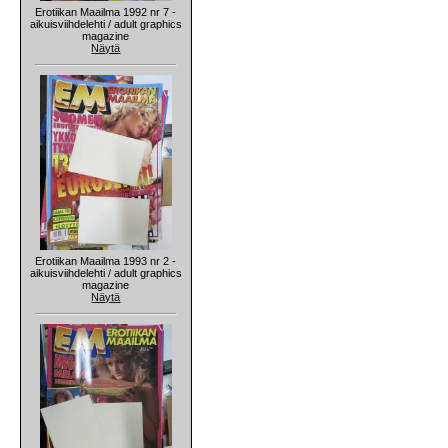
Erotiikan Maailma 1992 nr 7 -
aikuisviihdelehti / adult graphics
magazine
Näytä
Erotiikan Maailma 1993 nr 2 -
aikuisviihdelehti / adult graphics
magazine
Näytä