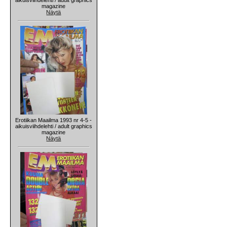
magazine
Näytä
Erotiikan Maailma 1993 nr 4-5 -
aikuisviihdelehti / adult graphics
magazine
Näytä