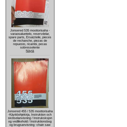
Jonsered 535 moottorisaha -
varaosaluettelo, reservdelar,
spare parts, Ersatzteile, pieces
de rechanche, piezas de
repuesto, ricambi, pecas
sobresselente
Näytä
Jonsered 455 / 535 moottorisaha
-Käyttöohjekirja, Instruktion och
skötselanvisning / Instruksksjon
og vedlikehold / Instruktionsbog
og brugsanvisning -chain saw