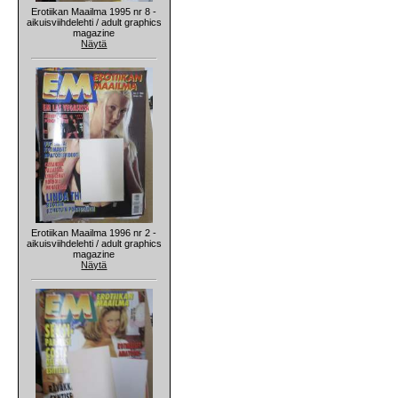
Erotiikan Maailma 1995 nr 8 -
aikuisviihdelehti / adult graphics
magazine
Näytä
Erotiikan Maailma 1996 nr 2 -
aikuisviihdelehti / adult graphics
magazine
Näytä