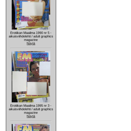
Erotiikan Maailma 1990 nr 5 -
aikuisviihdelehti / adult graphics
magazine
Näytä
Erotiikan Maailma 1995 nr 3 -
aikuisviihdelehti / adult graphics
magazine
Näytä