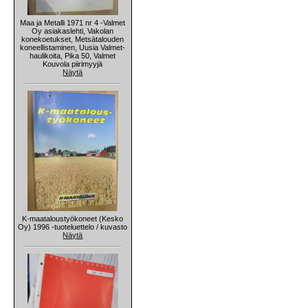
Maa ja Metalli 1971 nr 4 -Valmet
Oy asiakaslehti, Vakolan
konekoetukset, Metsätalouden
koneellistaminen, Uusia Valmet-
haulikoita, Pika 50, Valmet
Kouvola piirimyyjä
Näytä
K-maataloustyökoneet (Kesko
Oy) 1996 -tuoteluettelo / kuvasto
Näytä