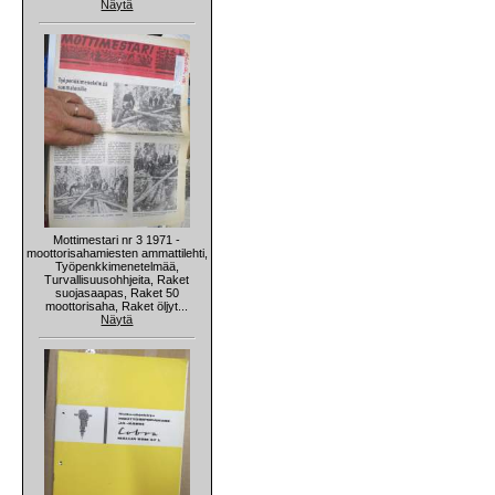
Näytä
Mottimestari nr 3 1971 -
moottorisahamiesten ammattilehti,
Työpenkkimenetelmää,
Turvallisuusohhjeita, Raket
suojasaapas, Raket 50
moottorisaha, Raket öljyt...
Näytä