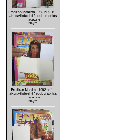
Erotiikan Maailma 1989 nr 9-10 -
aikuisviihdelehti / adult graphics
magazine
Näytä
Erotiikan Maailma 1992 nr 1 -
aikuisviihdelehti / adult graphics
magazine
Näytä