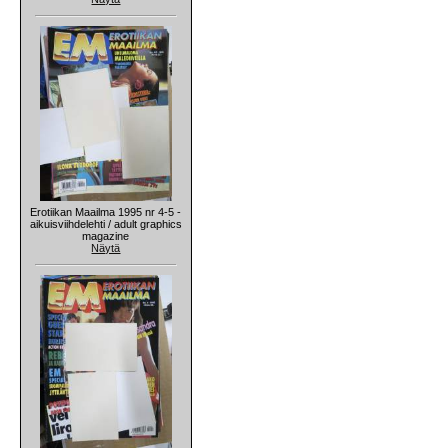
Erotiikan Maailma 1995 nr 4-5 -
aikuisviihdelehti / adult graphics
magazine
Näytä