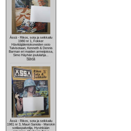
Ässä - Rikos, sota ja seikkailu
1980 nr 1, Fokker
Hävittäjälentokoneiden osto
Talvisotaan, Kenneth & Dennis
Barman eri maiden armeijoissa,
Simo Häyhän joululahja...
Näytä
Ässä - Rikos, sota ja seikkailu
1981 nr 3, Mauri Sariola - Marskin
sotilaspalvelija, Hyvinkään