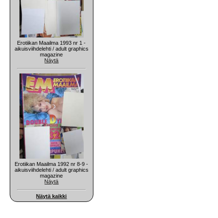
Erotiikan Maailma 1993 nr 1 -
aikuisviihdelehti / adult graphics
magazine
Näytä
Erotiikan Maailma 1992 nr 8-9 -
aikuisviihdelehti / adult graphics
magazine
Näytä
Näytä kaikki