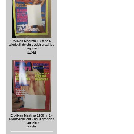
Erotiikan Maailma 1988 nr 4 -
aikuisviihdelehti / adult graphics
magazine
Näytä
Erotiikan Maailma 1988 nr 1 -
aikuisviihdelehti / adult graphics
magazine
Näytä