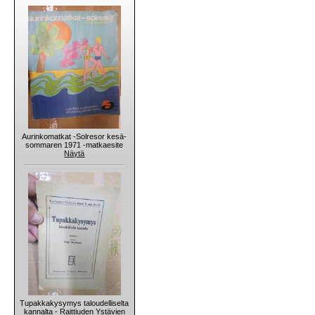
Aurinkomatkat -Solresor kesä-
sommaren 1971 -matkaesite
Näytä
Tupakkakysymys taloudelliselta
kannalta - Raittiuden Ystävien