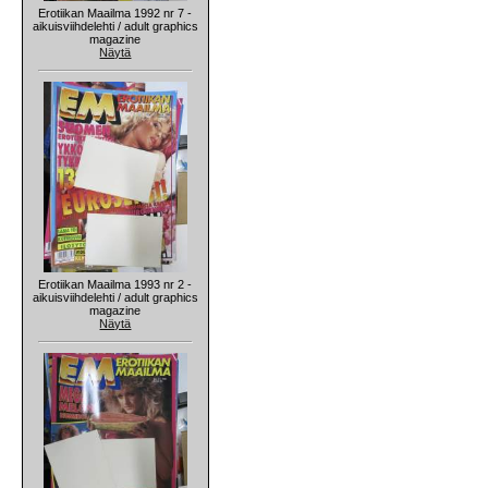
Erotiikan Maailma 1992 nr 7 -
aikuisviihdelehti / adult graphics
magazine
Näytä
Erotiikan Maailma 1993 nr 2 -
aikuisviihdelehti / adult graphics
magazine
Näytä