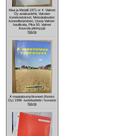
Maa ja Metalli 1971 nr 4 -Valmet
Oy asiakaslehti, Vakolan
konekoetukset, Metsätalouden
koneellistaminen, Uusia Valmet-
haulikoita, Pika 50, Valmet
Kouvola piirimyyjä
Näytä
K-maataloustyökoneet (Kesko
Oy) 1996 -tuoteluettelo / kuvasto
Näytä