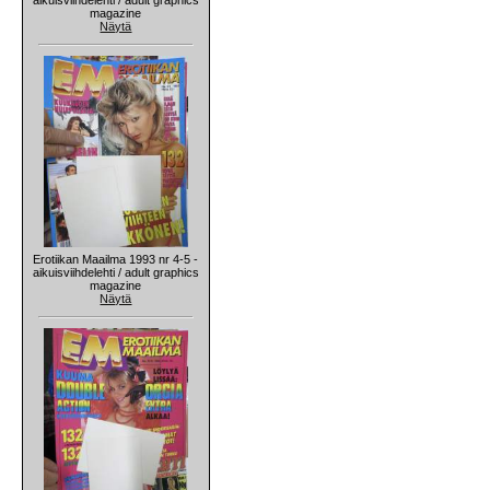
magazine
Näytä
Erotiikan Maailma 1993 nr 4-5 -
aikuisviihdelehti / adult graphics
magazine
Näytä