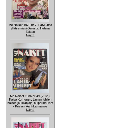
Me Naiset 1979 nr 7, Päivi Uitto
yllätysmissi Oulusta, Helena
Takalo
Näytä
Me Naiset 1986 nr 49 (2.12.),
Kaisa Korhonen, Linnan juhlien
naiset, joululahjoja, huippuneuleet
- Krizian, Aarikka mainos
Näytä