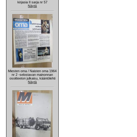
kirjasia II sarja nr 57
Näytä
Miesten oma / Naisten oma 1964
nr 2 -selostavan mainonnan
osoitteeton julkaisu, kääntölehti
Näytä