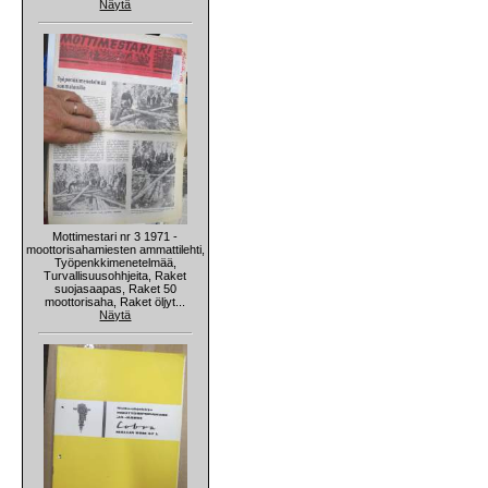
Näytä
Mottimestari nr 3 1971 -
moottorisahamiesten ammattilehti,
Työpenkkimenetelmää,
Turvallisuusohhjeita, Raket
suojasaapas, Raket 50
moottorisaha, Raket öljyt...
Näytä