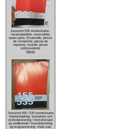
Jonsered 535 moottorisaha -
varaosaluettelo, reservdelar,
spare parts, Ersatzteile, pieces
de rechanche, piezas de
repuesto, ricambi, pecas
sobresselente
Näytä
Jonsered 455 / 535 moottorisaha
-Käyttöohjekirja, Instruktion och
skötselanvisning / Instruksksjon
og vedlikehold / Instruktionsbog
og brugsanvisning -chain saw