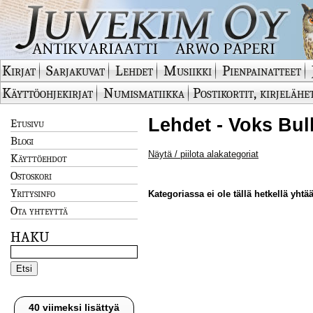
Kirjat
Sarjakuvat
Lehdet
Musiikki
Pienpainatteet
Käyttöohjekirjat
Numismatiikka
Postikortit, kirjelähe
Lehdet - Voks Bull
Etusivu
Blogi
Näytä / piilota alakategoriat
Käyttöehdot
Ostoskori
Yritysinfo
Kategoriassa ei ole tällä hetkellä yhtää
Ota yhteyttä
HAKU
40 viimeksi lisättyä