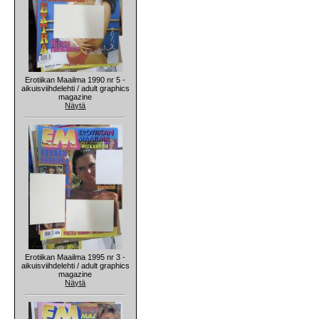
Erotiikan Maailma 1990 nr 5 -
aikuisviihdelehti / adult graphics
magazine
Näytä
Erotiikan Maailma 1995 nr 3 -
aikuisviihdelehti / adult graphics
magazine
Näytä