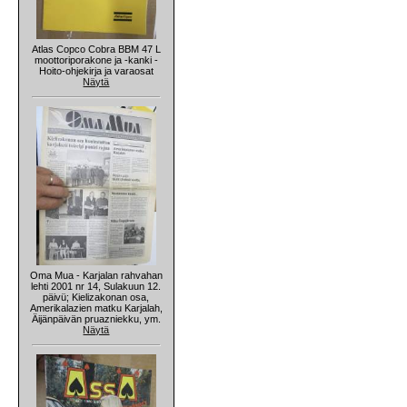
Atlas Copco Cobra BBM 47 L
moottoriporakone ja -kanki -
Hoito-ohjekirja ja varaosat
Näytä
Oma Mua - Karjalan rahvahan
lehti 2001 nr 14, Sulakuun 12.
päivü; Kielizakonan osa,
Amerikalazien matku Karjalah,
Äijänpäivän pruazniekku, ym.
Näytä