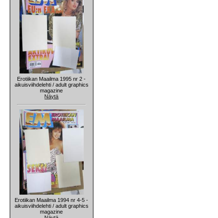
Erotiikan Maailma 1995 nr 2 -
aikuisviihdelehti / adult graphics
magazine
Näytä
Erotiikan Maailma 1994 nr 4-5 -
aikuisviihdelehti / adult graphics
magazine
Näytä