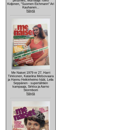
pirtumies, Murhaaja Toivo
Koljonen, "Suomen Eichmann" Ari
Kauhanen...
Näytä
Me Naiset 1979 nr 27, Harri
Tirkkonen, Katariina Metsovaara
ja Hannu Heikinheimo häät, Leila
Seppänen - supertähtien
kampaaja, Sirkka ja Aarno
Stormbom
Näytä