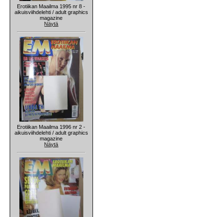
Erotiikan Maailma 1995 nr 8 -
aikuisviihdelehti / adult graphics
magazine
Näytä
Erotiikan Maailma 1996 nr 2 -
aikuisviihdelehti / adult graphics
magazine
Näytä