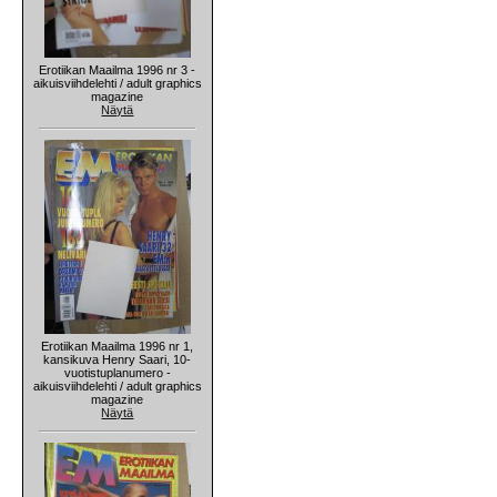
Erotiikan Maailma 1996 nr 3 -
aikuisviihdelehti / adult graphics
magazine
Näytä
Erotiikan Maailma 1996 nr 1,
kansikuva Henry Saari, 10-
vuotistuplanumero -
aikuisviihdelehti / adult graphics
magazine
Näytä