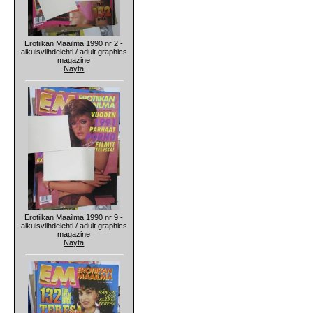
Erotiikan Maailma 1990 nr 2 -
aikuisviihdelehti / adult graphics
magazine
Näytä
Erotiikan Maailma 1990 nr 9 -
aikuisviihdelehti / adult graphics
magazine
Näytä