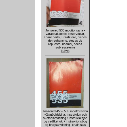
Jonsered 535 moottorisaha -
varaosaluettelo, reservdelar,
spare parts, Ersatzteile, pieces
de rechanche, piezas de
repuesto, ricambi, pecas
sobresselente
Näytä
Jonsered 455 / 535 moottorisaha
-Käyttöohjekirja, Instruktion och
skötselanvisning / Instruksksjon
og vedlikehold / Instruktionsbog
og brugsanvisning -chain saw