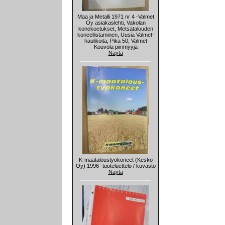
Maa ja Metalli 1971 nr 4 -Valmet
Oy asiakaslehti, Vakolan
konekoetukset, Metsätalouden
koneellistaminen, Uusia Valmet-
haulikoita, Pika 50, Valmet
Kouvola piirimyyjä
Näytä
K-maataloustyökoneet (Kesko
Oy) 1996 -tuoteluettelo / kuvasto
Näytä