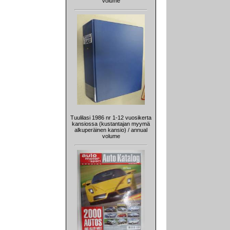
volume
Tuulilasi 1986 nr 1-12 vuosikerta
kansiossa (kustantajan myymä
alkuperäinen kansio) / annual
volume