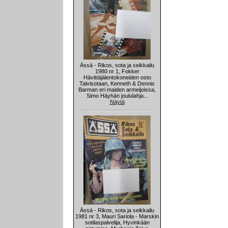
Ässä - Rikos, sota ja seikkailu
1980 nr 1, Fokker
Hävittäjälentokoneiden osto
Talvisotaan, Kenneth & Dennis
Barman eri maiden armeijoissa,
Simo Häyhän joululahja...
Näytä
Ässä - Rikos, sota ja seikkailu
1981 nr 3, Mauri Sariola - Marskin
sotilaspalvelija, Hyvinkään