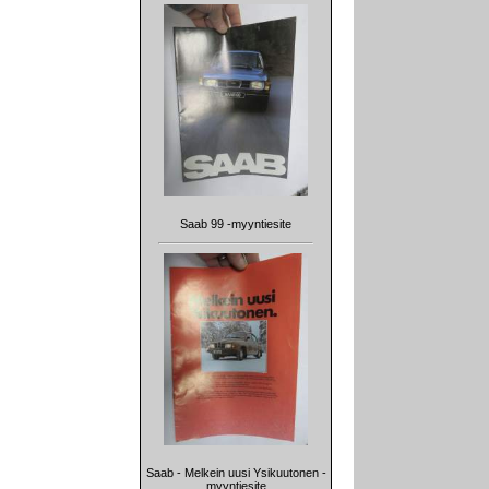
Saab 99 -myyntiesite
Saab - Melkein uusi Ysikuutonen -
myyntiesite