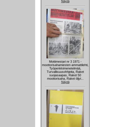
Näytä
Mottimestari nr 3 1971 -
moottorisahamiesten ammattilehti,
Työpenkkimenetelmää,
Turvallisuusohhjeita, Raket
suojasaapas, Raket 50
moottorisaha, Raket öljyt...
Näytä