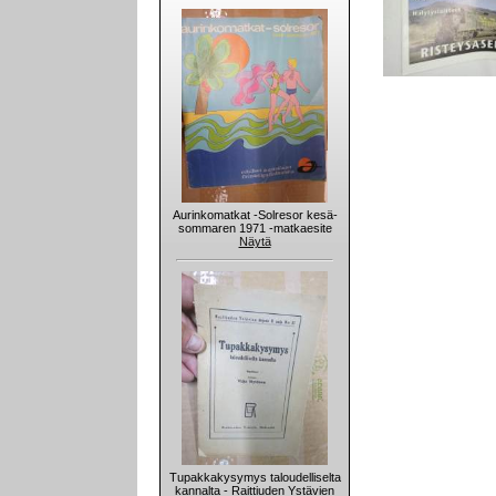
Aurinkomatkat -Solresor kesä-
sommaren 1971 -matkaesite
Näytä
Tupakkakysymys taloudelliselta
kannalta - Raittiuden Ystävien