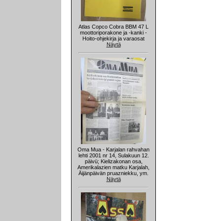
Atlas Copco Cobra BBM 47 L
moottoriporakone ja -kanki -
Hoito-ohjekirja ja varaosat
Näytä
Oma Mua - Karjalan rahvahan
lehti 2001 nr 14, Sulakuun 12.
päivü; Kielizakonan osa,
Amerikalazien matku Karjalah,
Äijänpäivän pruazniekku, ym.
Näytä