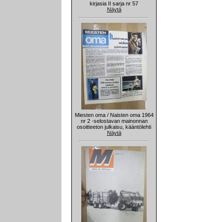
kirjasia II sarja nr 57
Näytä
Miesten oma / Naisten oma 1964
nr 2 -selostavan mainonnan
osoitteeton julkaisu, kääntölehti
Näytä