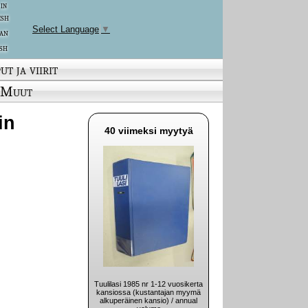
 in
ish
Select Language
▼
an
sh
ut ja viirit
Muut
in
40 viimeksi myytyä
Tuulilasi 1985 nr 1-12 vuosikerta
kansiossa (kustantajan myymä
alkuperäinen kansio) / annual