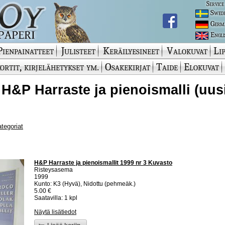
Service
Swed
Germ
Engli
Pienpainatteet
Julisteet
Keräilyesineet
Valokuvat
Lip
ortit, kirjelähetykset ym.
Osakekirjat
Taide
Elokuvat
 H&P Harraste ja pienoismalli (uus
ategoriat
H&P Harraste ja pienoismallit 1999 nr 3 Kuvasto
Risteysasema
1999
Kunto: K3 (Hyvä), Nidottu (pehmeäk.)
5.00 €
Saatavilla: 1 kpl
Näytä lisätiedot