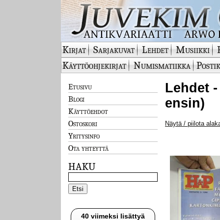
Kirjat
Sarjakuvat
Lehdet
Musiikki
Käyttöohjekirjat
Numismatiikka
Postik
Lehdet -
Etusivu
Blogi
ensin)
Käyttöehdot
Ostoskori
Näytä / piilota alak
Yritysinfo
Ota yhteyttä
HAKU
40 viimeksi lisättyä