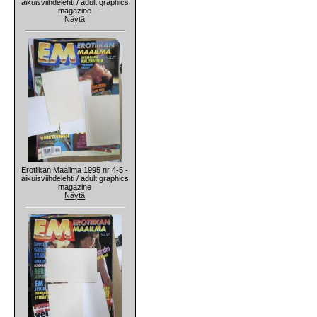
aikuisviihdelehti / adult graphics
magazine
Näytä
Erotiikan Maailma 1995 nr 4-5 -
aikuisviihdelehti / adult graphics
magazine
Näytä