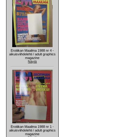
Erotiikan Maailma 1988 nr 4 -
aikuisviihdelehti / adult graphics
magazine
Näytä
Erotiikan Maailma 1988 nr 1 -
aikuisviihdelehti / adult graphics
magazine