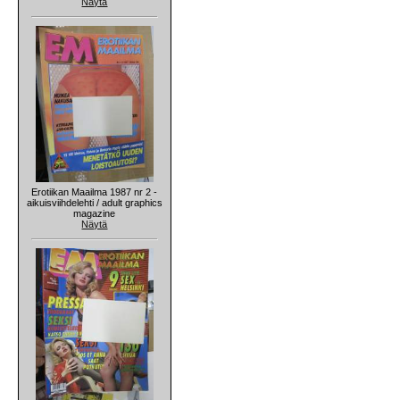
Näytä
Erotiikan Maailma 1987 nr 2 -
aikuisviihdelehti / adult graphics
magazine
Näytä