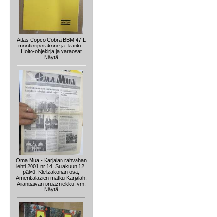
Atlas Copco Cobra BBM 47 L
moottoriporakone ja -kanki -
Hoito-ohjekirja ja varaosat
Näytä
Oma Mua - Karjalan rahvahan
lehti 2001 nr 14, Sulakuun 12.
päivü; Kielizakonan osa,
Amerikalazien matku Karjalah,
Äijänpäivän pruazniekku, ym.
Näytä