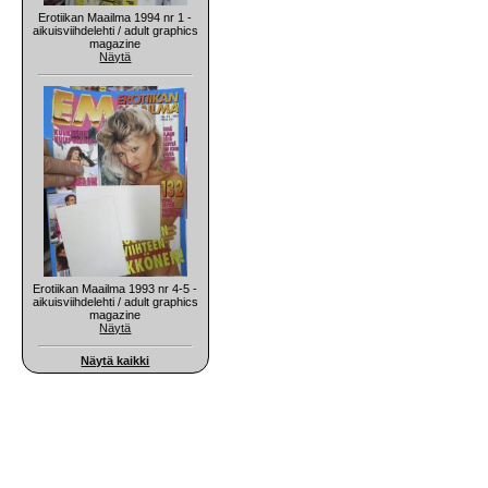
Erotiikan Maailma 1994 nr 1 -
aikuisviihdelehti / adult graphics
magazine
Näytä
Erotiikan Maailma 1993 nr 4-5 -
aikuisviihdelehti / adult graphics
magazine
Näytä
Näytä kaikki