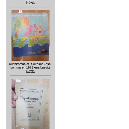
Näytä
Aurinkomatkat -Solresor kesä-
sommaren 1971 -matkaesite
Näytä