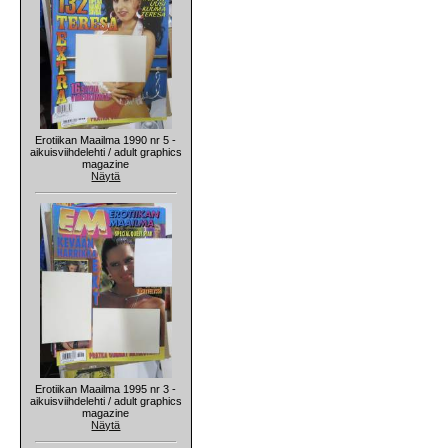
Erotiikan Maailma 1990 nr 5 -
aikuisviihdelehti / adult graphics
magazine
Näytä
Erotiikan Maailma 1995 nr 3 -
aikuisviihdelehti / adult graphics
magazine
Näytä