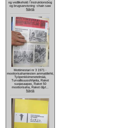
og vedlikehold / Instruktionsbog
og brugsanvisning -chain saw
Näytä
Mottimestari nr 3 1971 -
moottorisahamiesten ammattilehti,
Työpenkkimenetelmää,
Turvallisuusohhjeita, Raket
suojasaapas, Raket 50
moottorisaha, Raket öljyt...
Näytä