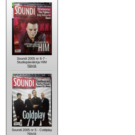
Soundi 2005 nr 6-7 -
Studiopäiväkirja HIM
Näytä
Soundi 2005 nr 5 - Coldplay
Näytä