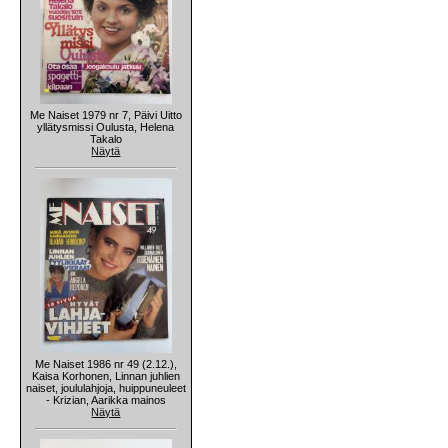
Me Naiset 1979 nr 7, Päivi Uitto
yllätysmissi Oulusta, Helena
Takalo
Näytä
Me Naiset 1986 nr 49 (2.12.),
Kaisa Korhonen, Linnan juhlien
naiset, joululahjoja, huippuneuleet
- Krizian, Aarikka mainos
Näytä