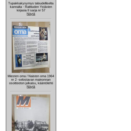
Tupakkakysymys taloudelliselta
kannalta - Raittiuden Ystävien
kirjasia II sarja nr 57
Näytä
Miesten oma / Naisten oma 1964
nr 2 -selostavan mainonnan
osoitteeton julkaisu, kääntölehti
Näytä