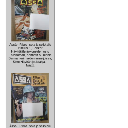
Ässä - Rikos, sota ja seikkailu
1980 nr 1, Fokker
Hävittäjälentokoneiden osto
Talvisotaan, Kenneth & Dennis
Barman eri maiden armeijoissa,
Simo Häyhän joululahja...
Näytä
Ässä - Rikos, sota ja seikkailu