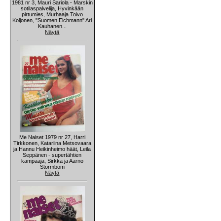
1981 nr 3, Mauri Sariola - Marskin
sotilaspalvelija, Hyvinkään
pirtumies, Murhaaja Toivo
Koljonen, "Suomen Eichmann" Ari
Kauhanen...
Näytä
Me Naiset 1979 nr 27, Harri
Tirkkonen, Katariina Metsovaara
ja Hannu Heikinheimo häät, Leila
Seppänen - supertähtien
kampaaja, Sirkka ja Aarno
Stormbom
Näytä