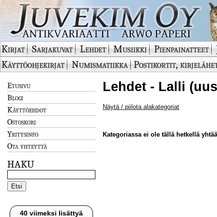
Kirjat
Sarjakuvat
Lehdet
Musiikki
Pienpainatteet
Käyttöohjekirjat
Numismatiikka
Postikortit, kirjelähe
Lehdet - Lalli (uu
Etusivu
Blogi
Näytä / piilota alakategoriat
Käyttöehdot
Ostoskori
Yritysinfo
Kategoriassa ei ole tällä hetkellä yhtää
Ota yhteyttä
HAKU
40 viimeksi lisättyä