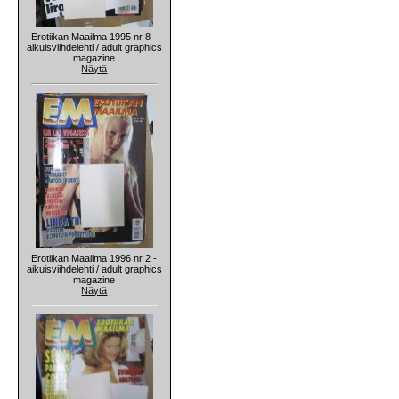
Erotiikan Maailma 1995 nr 8 -
aikuisviihdelehti / adult graphics
magazine
Näytä
Erotiikan Maailma 1996 nr 2 -
aikuisviihdelehti / adult graphics
magazine
Näytä