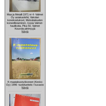
Maa ja Metalli 1971 nr 4 -Valmet
Oy asiakaslehti, Vakolan
konekoetukset, Metsätalouden
koneellistaminen, Uusia Valmet-
haulikoita, Pika 50, Valmet
Kouvola piirimyyjä
Näytä
K-maataloustyökoneet (Kesko
Oy) 1996 -tuoteluettelo / kuvasto
Näytä