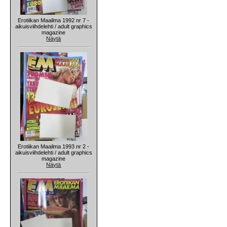
Erotiikan Maailma 1992 nr 7 -
aikuisviihdelehti / adult graphics
magazine
Näytä
Erotiikan Maailma 1993 nr 2 -
aikuisviihdelehti / adult graphics
magazine
Näytä