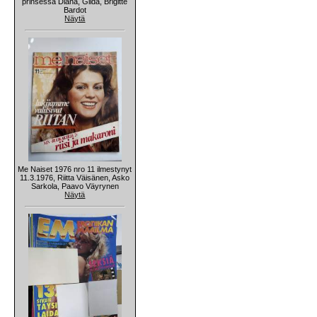
prinsessa Diana, Gilda, Brigitte
Bardot
Näytä
Me Naiset 1976 nro 11 ilmestynyt
11.3.1976, Riitta Väisänen, Asko
Sarkola, Paavo Väyrynen
Näytä