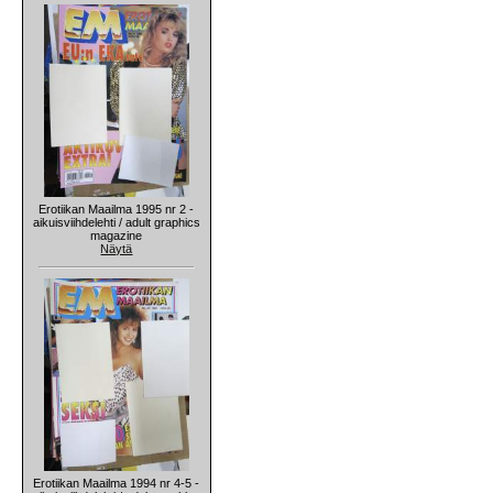
Erotiikan Maailma 1995 nr 2 -
aikuisviihdelehti / adult graphics
magazine
Näytä
Erotiikan Maailma 1994 nr 4-5 -