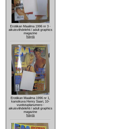
Erotiikan Maailma 1996 nr 3 -
aikuisviihdelehti / adult graphics
magazine
Näytä
Erotiikan Maailma 1996 nr 1,
kansikuva Henry Saari, 10-
vuotistuplanumero -
aikuisviihdelehti / adult graphics
magazine
Näytä