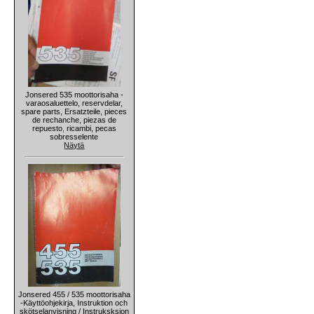
Jonsered 535 moottorisaha -
varaosaluettelo, reservdelar,
spare parts, Ersatzteile, pieces
de rechanche, piezas de
repuesto, ricambi, pecas
sobresselente
Näytä
Jonsered 455 / 535 moottorisaha
-Käyttöohjekirja, Instruktion och
skötselanvisning / Instruksksjon