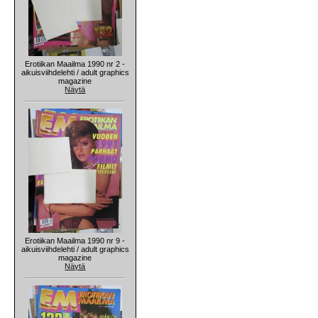
Erotiikan Maailma 1990 nr 2 -
aikuisviihdelehti / adult graphics
magazine
Näytä
Erotiikan Maailma 1990 nr 9 -
aikuisviihdelehti / adult graphics
magazine
Näytä