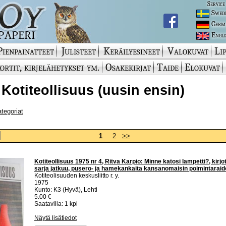
Service
Swed
Germ
Engli
Pienpainatteet
Julisteet
Keräilyesineet
Valokuvat
Lip
ortit, kirjelähetykset ym.
Osakekirjat
Taide
Elokuvat
 Kotiteollisuus (uusin ensin)
ategoriat
1
2
>>
Kotiteollisuus 1975 nr 4, Ritva Karpio: Minne katosi lampetti?, kirjot
sarja jatkuu, pusero- ja hamekankaita kansanomaisin poimintaraido
Kotiteolisuuden keskusliitto r. y.
1975
Kunto: K3 (Hyvä), Lehti
5.00 €
Saatavilla: 1 kpl
Näytä lisätiedot