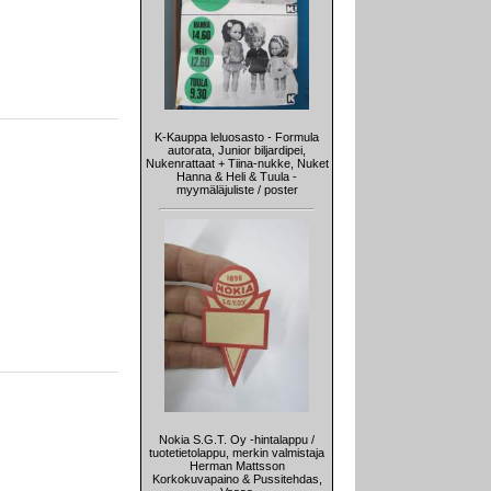
K-Kauppa leluosasto - Formula
autorata, Junior biljardipei,
Nukenrattaat + Tiina-nukke, Nuket
Hanna & Heli & Tuula -
myymäläjuliste / poster
Nokia S.G.T. Oy -hintalappu /
tuotetietolappu, merkin valmistaja
Herman Mattsson
Korkokuvapaino & Pussitehdas,