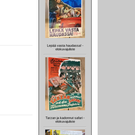
Lepää vasta haudassa! -
elokuvajuliste
Tarzan ja kadonnut safari -
elokuvajuliste