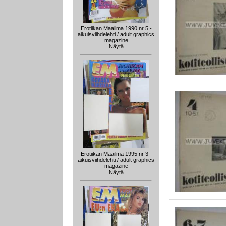
Erotiikan Maailma 1990 nr 5 -
aikuisviihdelehti / adult graphics
magazine
Näytä
Erotiikan Maailma 1995 nr 3 -
aikuisviihdelehti / adult graphics
magazine
Näytä