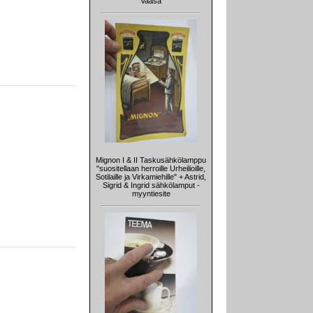
Vaasa
Mignon I & II Taskusähkölamppu
"suositellaan herroille Urheilioille,
Sotilaille ja Virkamiehille" + Astrid,
Sigrid & Ingrid sähkölamput -
myyntiesite