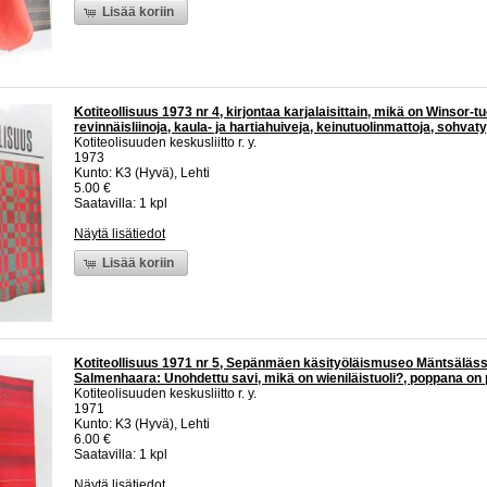
Lisää koriin
Kotiteollisuus 1973 nr 4, kirjontaa karjalaisittain, mikä on Winsor-tu
revinnäisliinoja, kaula- ja hartiahuiveja, keinutuolinmattoja, sohvat
Kotiteolisuuden keskusliitto r. y.
1973
Kunto: K3 (Hyvä), Lehti
5.00 €
Saatavilla: 1 kpl
Näytä lisätiedot
Lisää koriin
Kotiteollisuus 1971 nr 5, Sepänmäen käsityöläismuseo Mäntsälässä
Salmenhaara: Unohdettu savi, mikä on wieniläistuoli?, poppana on
Kotiteolisuuden keskusliitto r. y.
1971
Kunto: K3 (Hyvä), Lehti
6.00 €
Saatavilla: 1 kpl
Näytä lisätiedot