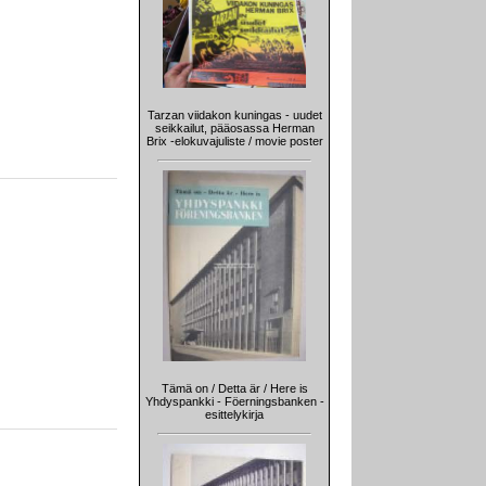
Tarzan viidakon kuningas - uudet
seikkailut, pääosassa Herman
Brix -elokuvajuliste / movie poster
Tämä on / Detta är / Here is
Yhdyspankki - Föerningsbanken -
esittelykirja