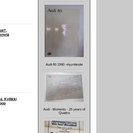
oli?,
yynyjä
Audi 80 1990 -myyntiesite
, Kyllikki
 pop
Audi - Moments - 25 years of
Quattro