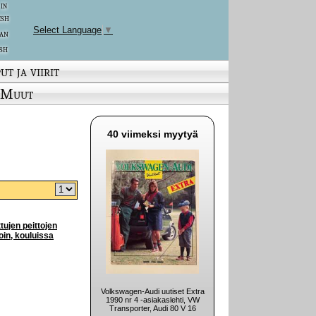
 in
ish
Select Language
▼
an
sh
ut ja viirit
Muut
40 viimeksi myytyä
tujen peittojen
in, kouluissa
Volkswagen-Audi uutiset Extra
1990 nr 4 -asiakaslehti, VW
Transporter, Audi 80 V 16