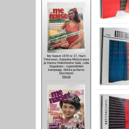
Me Naiset 1979 nr 27, Harri
Tirkkonen, Katariina Metsovaara
ja Hannu Heikinheimo häät, Leila
Seppänen - supertähtien
kampaaja, Sirkka ja Aarno
Stormbom
Näytä