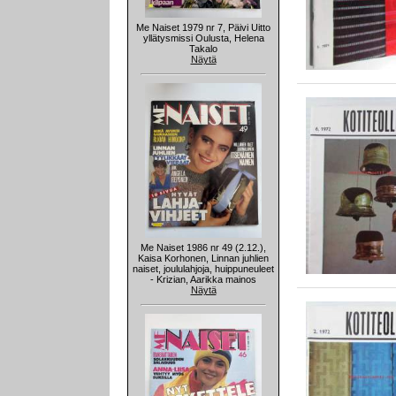
Me Naiset 1979 nr 7, Päivi Uitto
yllätysmissi Oulusta, Helena
Takalo
Näytä
Me Naiset 1986 nr 49 (2.12.),
Kaisa Korhonen, Linnan juhlien
naiset, joululahjoja, huippuneuleet
- Krizian, Aarikka mainos
Näytä