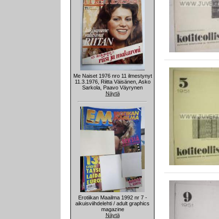
Me Naiset 1976 nro 11 ilmestynyt
11.3.1976, Riitta Väisänen, Asko
Sarkola, Paavo Väyrynen
Näytä
Erotiikan Maailma 1992 nr 7 -
aikuisviihdelehti / adult graphics
magazine
Näytä