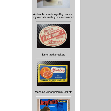
Arabia Teema design Kaj Franck -
myyntiesite malli- ja mittatietoineen
Limonaadia -etiketti
Messina Veriappelsiinia -etiketti