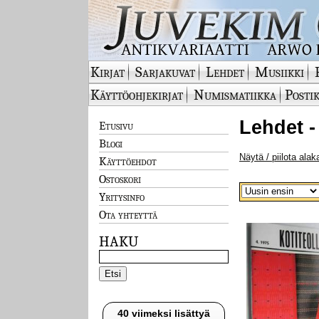
Kirjat
Sarjakuvat
Lehdet
Musiikki
Käyttöohjekirjat
Numismatiikka
Postik
Lehdet -
Etusivu
Blogi
Näytä / piilota alak
Käyttöehdot
Ostoskori
Yritysinfo
Ota yhteyttä
HAKU
40 viimeksi lisättyä