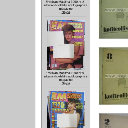
Erotiikan Maailma 1990 nr 2 -
aikuisviihdelehti / adult graphics
magazine
Näytä
Erotiikan Maailma 1990 nr 9 -
aikuisviihdelehti / adult graphics
magazine
Näytä