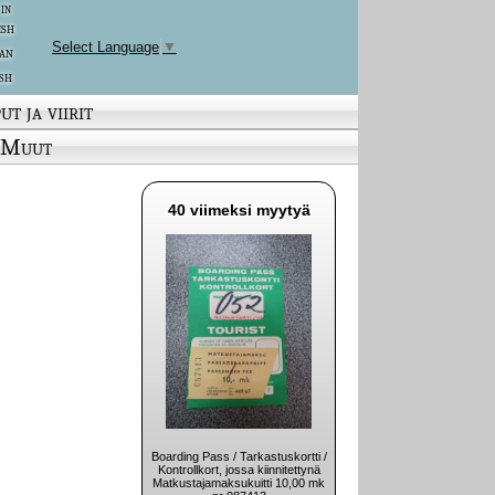
 in
ish
Select Language
▼
an
sh
ut ja viirit
Muut
40 viimeksi myytyä
Boarding Pass / Tarkastuskortti /
Kontrollkort, jossa kiinnitettynä
Matkustajamaksukuitti 10,00 mk