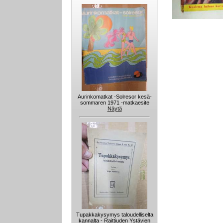
Aurinkomatkat -Solresor kesä-
sommaren 1971 -matkaesite
Näytä
Tupakkakysymys taloudelliselta
kannalta - Raittiuden Ystävien