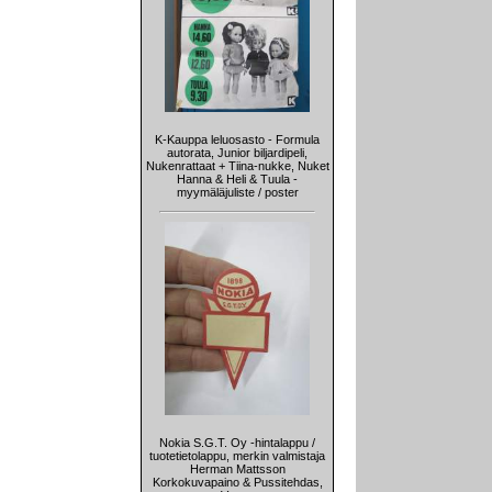
K-Kauppa leluosasto - Formula
autorata, Junior biljardipeli,
Nukenrattaat + Tiina-nukke, Nuket
Hanna & Heli & Tuula -
myymäläjuliste / poster
Nokia S.G.T. Oy -hintalappu /
tuotetietolappu, merkin valmistaja
Herman Mattsson
Korkokuvapaino & Pussitehdas,