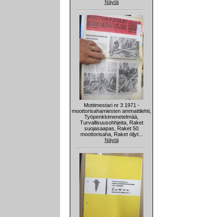
Näytä
Mottimestari nr 3 1971 -
moottorisahamiesten ammattilehti,
Työpenkkimenetelmää,
Turvallisuusohhjeita, Raket
suojasaapas, Raket 50
moottorisaha, Raket öljyt...
Näytä