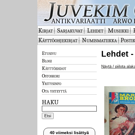
Kirjat
Sarjakuvat
Lehdet
Musiikki
Käyttöohjekirjat
Numismatiikka
Postik
Lehdet -
Etusivu
Blogi
Näytä / piilota alak
Käyttöehdot
Ostoskori
Yritysinfo
Ota yhteyttä
HAKU
40 viimeksi lisättyä