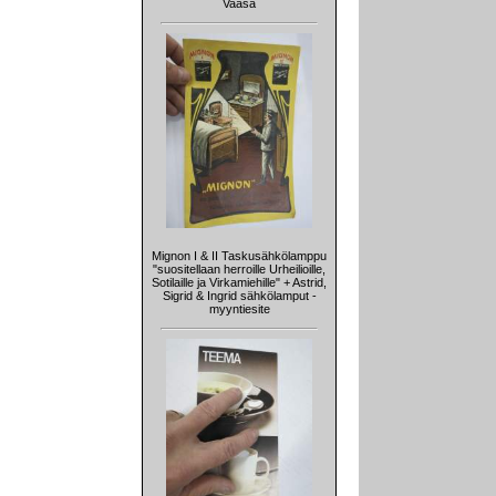
Vaasa
Mignon I & II Taskusähkölamppu
"suositellaan herroille Urheilioille,
Sotilaille ja Virkamiehille" + Astrid,
Sigrid & Ingrid sähkölamput -
myyntiesite