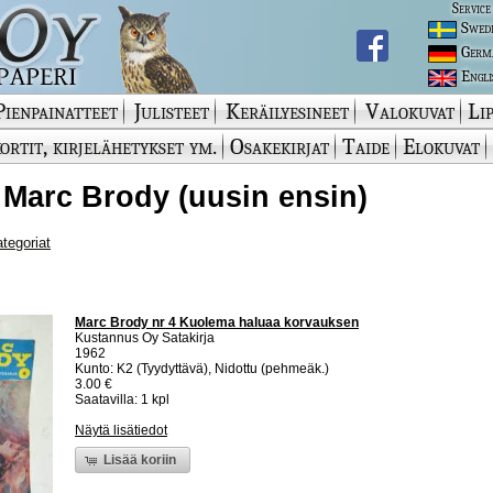
Service
Swed
Germ
Engli
Pienpainatteet
Julisteet
Keräilyesineet
Valokuvat
Lip
ortit, kirjelähetykset ym.
Osakekirjat
Taide
Elokuvat
 Marc Brody (uusin ensin)
ategoriat
Marc Brody nr 4 Kuolema haluaa korvauksen
Kustannus Oy Satakirja
1962
Kunto: K2 (Tyydyttävä), Nidottu (pehmeäk.)
3.00 €
Saatavilla: 1 kpl
Näytä lisätiedot
Lisää koriin