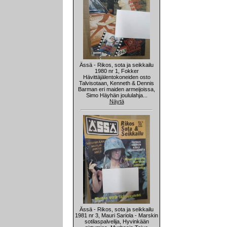
Ässä - Rikos, sota ja seikkailu
1980 nr 1, Fokker
Hävittäjälentokoneiden osto
Talvisotaan, Kenneth & Dennis
Barman eri maiden armeijoissa,
Simo Häyhän joululahja...
Näytä
Ässä - Rikos, sota ja seikkailu
1981 nr 3, Mauri Sariola - Marskin
sotilaspalvelija, Hyvinkään