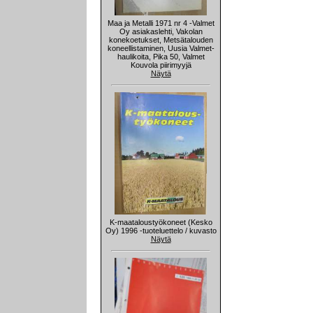
Maa ja Metalli 1971 nr 4 -Valmet
Oy asiakaslehti, Vakolan
konekoetukset, Metsätalouden
koneellistaminen, Uusia Valmet-
haulikoita, Pika 50, Valmet
Kouvola piirimyyjä
Näytä
K-maataloustyökoneet (Kesko
Oy) 1996 -tuoteluettelo / kuvasto
Näytä