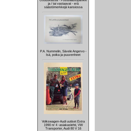
Osuuskassa - Postisäästöpankki
ja / tai vastaavat - erä
säästömerkkejä kansiossa
P.A. Nummelin, Sävele Angervo -
Isä, poika ja puuvenheet
Volkswagen-Audi uutiset Extra
1990 nr 4 -asiakaslehti, VW
Transporter, Audi 80 V 16