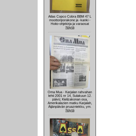
Atlas Copco Cobra BBM 47 L
moottoriporakone ja -kanki -
Hoito-ohjekirja ja varaosat
Näytä
Oma Mua - Karjalan rahvahan
lehti 2001 nr 14, Sulakuun 12.
päivü; Kielizakonan osa,
Amerikalazien matku Karjalah,
Äijänpäivän pruazniekku, ym.
Näytä