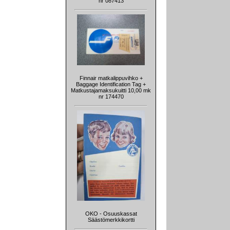
nr 087413
Finnair matkalippuvihko +
Baggage Identification Tag +
Matkustajamaksukuitti 10,00 mk
nr 174470
OKO - Osuuskassat
Säästömerkkikortti