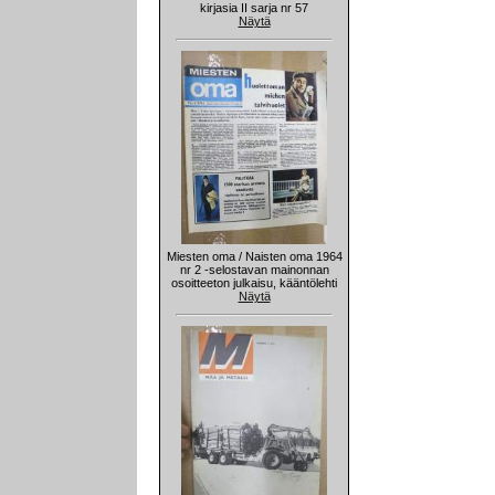
kirjasia II sarja nr 57
Näytä
Miesten oma / Naisten oma 1964
nr 2 -selostavan mainonnan
osoitteeton julkaisu, kääntölehti
Näytä