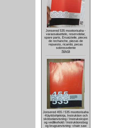
Jonsered 535 moottorisaha -
varaosaluettelo, reservdelar,
spare parts, Ersatzteile, pieces
de rechanche, piezas de
repuesto, ricambi, pecas
sobresselente
Näytä
Jonsered 455 / 535 moottorisaha
-Käyttöohjekirja, Instruktion och
skötselanvisning / Instruksksjon
og vedlikehold / Instruktionsbog
og brugsanvisning -chain saw