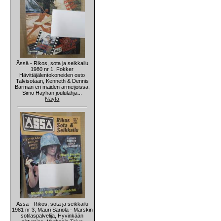
Ässä - Rikos, sota ja seikkailu
1980 nr 1, Fokker
Hävittäjälentokoneiden osto
Talvisotaan, Kenneth & Dennis
Barman eri maiden armeijoissa,
Simo Häyhän joululahja...
Näytä
Ässä - Rikos, sota ja seikkailu
1981 nr 3, Mauri Sariola - Marskin
sotilaspalvelija, Hyvinkään