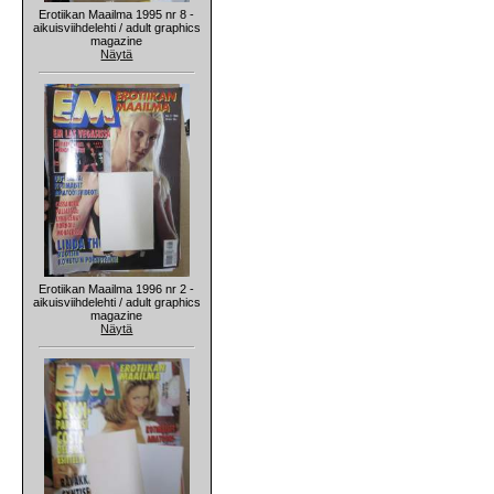
Erotiikan Maailma 1995 nr 8 -
aikuisviihdelehti / adult graphics
magazine
Näytä
Erotiikan Maailma 1996 nr 2 -
aikuisviihdelehti / adult graphics
magazine
Näytä