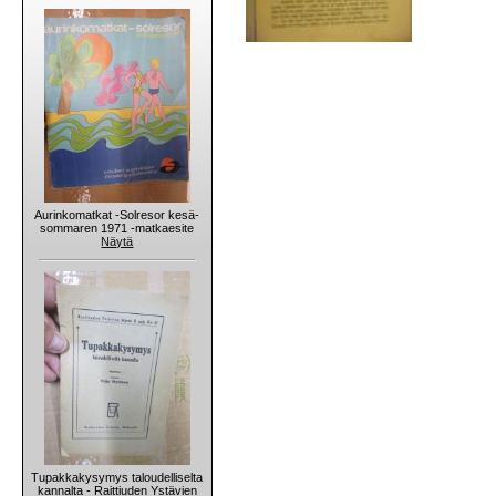
Aurinkomatkat -Solresor kesä-
sommaren 1971 -matkaesite
Näytä
Tupakkakysymys taloudelliselta
kannalta - Raittiuden Ystävien