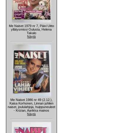
Me Naiset 1979 nr 7, Päivi Uitto
yllätysmissi Oulusta, Helena
Takalo
Näytä
Me Naiset 1986 nr 49 (2.12.),
Kaisa Korhonen, Linnan juhlien
naiset, joululahjoja, huippuneuleet
- Krizian, Aarikka mainos
Näytä