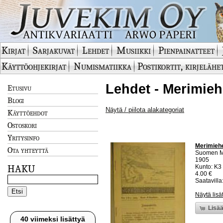
Kirjat
Sarjakuvat
Lehdet
Musiikki
Pienpainatteet
Käyttöohjekirjat
Numismatiikka
Postikortit, kirjelähe
Lehdet - Merimieh
Etusivu
Blogi
Näytä / piilota alakategoriat
Käyttöehdot
Ostoskori
Yritysinfo
Merimieh
Ota yhteyttä
Suomen M
1905
HAKU
Kunto: K3 
4.00 €
Saatavilla:
Näytä lisä
Lisää
40 viimeksi lisättyä