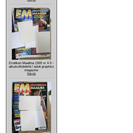
Erotiikan Maailma 1995 nr 4-5 -
aikuisviihdelehti / adult graphics
magazine
Näytä