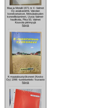
Maa ja Metalli 1971 nr 4 -Valmet
Oy asiakaslehti, Vakolan
konekoetukset, Metsätalouden
koneellistaminen, Uusia Valmet-
haulikoita, Pika 50, Valmet
Kouvola piirimyyjä
Näytä
K-maataloustyökoneet (Kesko
Oy) 1996 -tuoteluettelo / kuvasto
Näytä