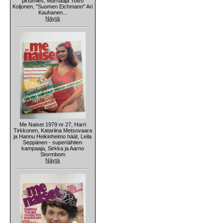
pirtumies, Murhaaja Toivo
Koljonen, "Suomen Eichmann" Ari
Kauhanen...
Näytä
Me Naiset 1979 nr 27, Harri
Tirkkonen, Katariina Metsovaara
ja Hannu Heikinheimo häät, Leila
Seppänen - supertähtien
kampaaja, Sirkka ja Aarno
Stormbom
Näytä