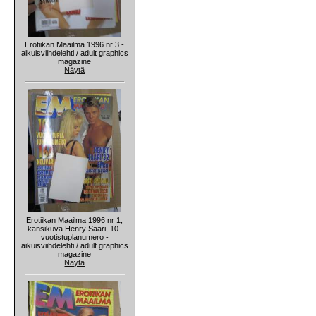
Erotiikan Maailma 1996 nr 3 -
aikuisviihdelehti / adult graphics
magazine
Näytä
Erotiikan Maailma 1996 nr 1,
kansikuva Henry Saari, 10-
vuotistuplanumero -
aikuisviihdelehti / adult graphics
magazine
Näytä