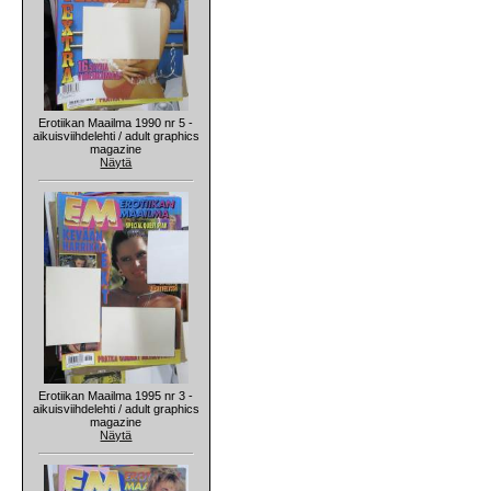
Erotiikan Maailma 1990 nr 5 -
aikuisviihdelehti / adult graphics
magazine
Näytä
Erotiikan Maailma 1995 nr 3 -
aikuisviihdelehti / adult graphics
magazine
Näytä