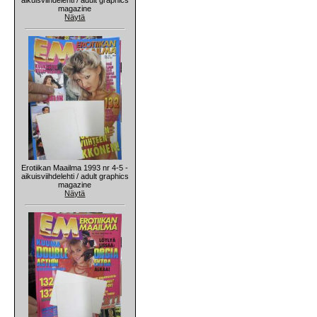
magazine
Näytä
Erotiikan Maailma 1993 nr 4-5 -
aikuisviihdelehti / adult graphics
magazine
Näytä