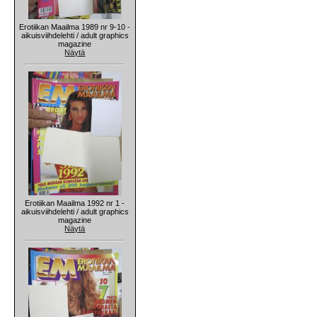
Erotiikan Maailma 1989 nr 9-10 -
aikuisviihdelehti / adult graphics
magazine
Näytä
Erotiikan Maailma 1992 nr 1 -
aikuisviihdelehti / adult graphics
magazine
Näytä