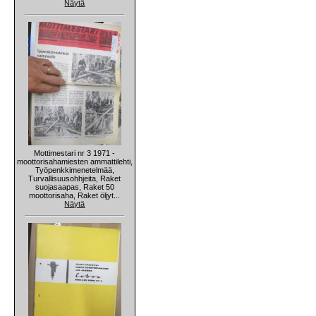
Näytä
Mottimestari nr 3 1971 -
moottorisahamiesten ammattilehti,
Työpenkkimenetelmää,
Turvallisuusohhjeita, Raket
suojasaapas, Raket 50
moottorisaha, Raket öljyt...
Näytä