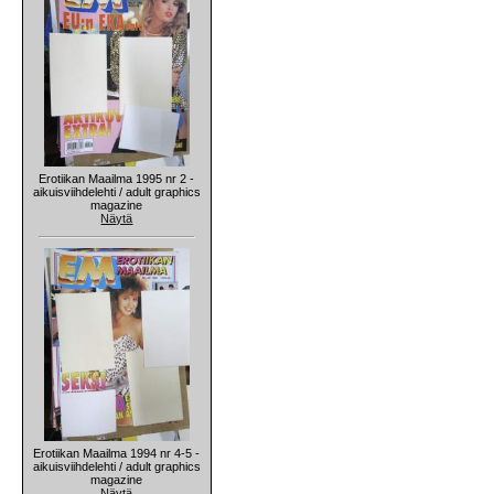
Erotiikan Maailma 1995 nr 2 -
aikuisviihdelehti / adult graphics
magazine
Näytä
Erotiikan Maailma 1994 nr 4-5 -
aikuisviihdelehti / adult graphics
magazine
Näytä