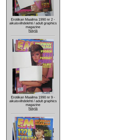
Erotiikan Maailma 1990 nr 2 -
aikuisviihdelehti / adult graphics
magazine
Näytä
Erotiikan Maailma 1990 nr 9 -
aikuisviihdelehti / adult graphics
magazine
Näytä