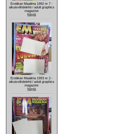
Erotiikan Maailma 1992 nr 7 -
aikuisviihdelehti / adult graphics
magazine
Näytä
Erotiikan Maailma 1993 nr 2 -
aikuisviihdelehti / adult graphics
magazine
Näytä