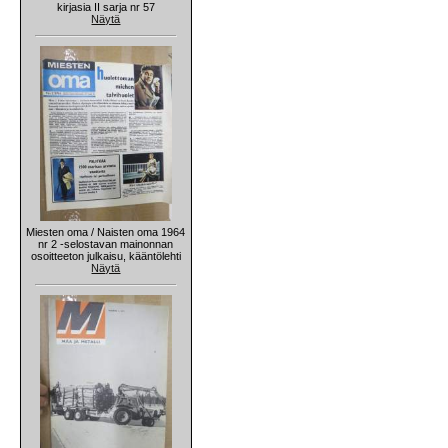
kirjasia II sarja nr 57
Näytä
Miesten oma / Naisten oma 1964
nr 2 -selostavan mainonnan
osoitteeton julkaisu, kääntölehti
Näytä