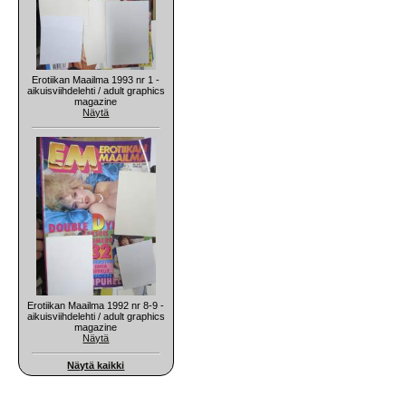
Erotiikan Maailma 1993 nr 1 -
aikuisviihdelehti / adult graphics
magazine
Näytä
Erotiikan Maailma 1992 nr 8-9 -
aikuisviihdelehti / adult graphics
magazine
Näytä
Näytä kaikki