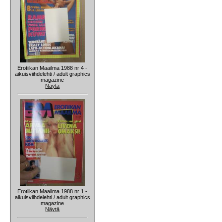
Erotiikan Maailma 1988 nr 4 -
aikuisviihdelehti / adult graphics
magazine
Näytä
Erotiikan Maailma 1988 nr 1 -
aikuisviihdelehti / adult graphics
magazine
Näytä