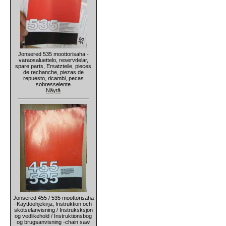
Jonsered 535 moottorisaha -
varaosaluettelo, reservdelar,
spare parts, Ersatzteile, pieces
de rechanche, piezas de
repuesto, ricambi, pecas
sobresselente
Näytä
Jonsered 455 / 535 moottorisaha
-Käyttöohjekirja, Instruktion och
skötselanvisning / Instruksksjon
og vedlikehold / Instruktionsbog
og brugsanvisning -chain saw