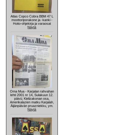
Atlas Copco Cobra BBM 47 L
moottoriporakone ja -kanki -
Hoito-ohjekirja ja varaosat
Näytä
Oma Mua - Karjalan rahvahan
lehti 2001 nr 14, Sulakuun 12.
päivü; Kielizakonan osa,
Amerikalazien matku Karjalah,
Äijänpäivän pruazniekku, ym.
Näytä