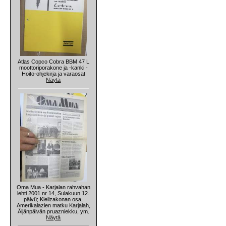
Atlas Copco Cobra BBM 47 L
moottoriporakone ja -kanki -
Hoito-ohjekirja ja varaosat
Näytä
Oma Mua - Karjalan rahvahan
lehti 2001 nr 14, Sulakuun 12.
päivü; Kielizakonan osa,
Amerikalazien matku Karjalah,
Äijänpäivän pruazniekku, ym.
Näytä