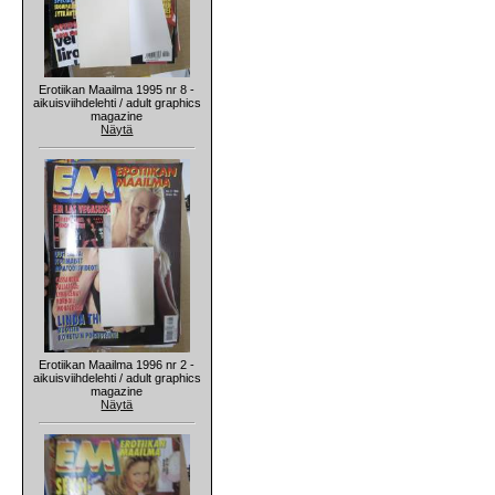
Erotiikan Maailma 1995 nr 8 -
aikuisviihdelehti / adult graphics
magazine
Näytä
Erotiikan Maailma 1996 nr 2 -
aikuisviihdelehti / adult graphics
magazine
Näytä