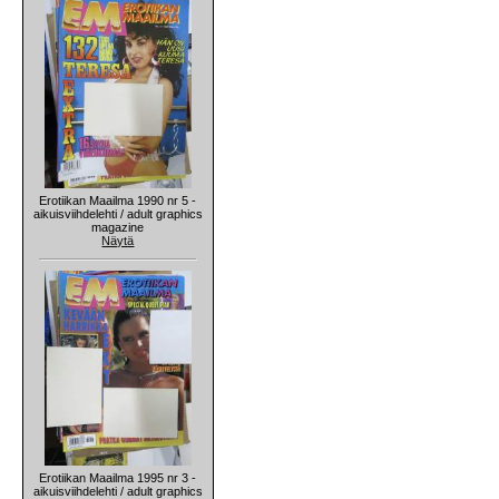
Erotiikan Maailma 1990 nr 5 -
aikuisviihdelehti / adult graphics
magazine
Näytä
Erotiikan Maailma 1995 nr 3 -
aikuisviihdelehti / adult graphics