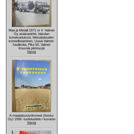
Maa ja Metalli 1971 nr 4 -Valmet
Oy asiakaslehti, Vakolan
konekoetukset, Metsätalouden
koneellistaminen, Uusia Valmet-
haulikoita, Pika 50, Valmet
Kouvola piirimyyjä
Näytä
K-maataloustyökoneet (Kesko
Oy) 1996 -tuoteluettelo / kuvasto
Näytä