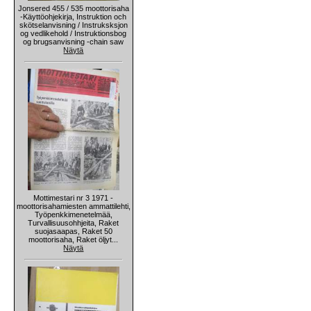
Jonsered 455 / 535 moottorisaha
-Käyttöohjekirja, Instruktion och
skötselanvisning / Instruksksjon
og vedlikehold / Instruktionsbog
og brugsanvisning -chain saw
Näytä
Mottimestari nr 3 1971 -
moottorisahamiesten ammattilehti,
Työpenkkimenetelmää,
Turvallisuusohhjeita, Raket
suojasaapas, Raket 50
moottorisaha, Raket öljyt...
Näytä