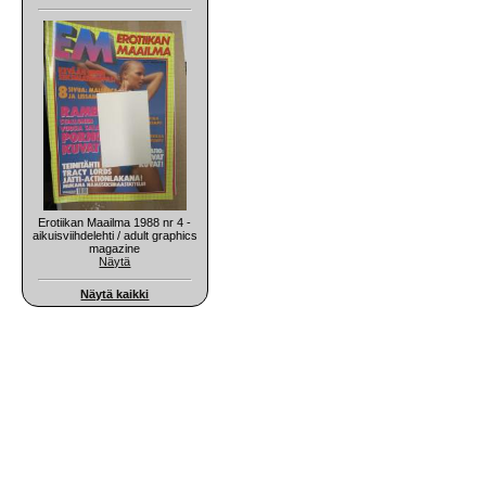
Erotiikan Maailma 1988 nr 4 -
aikuisviihdelehti / adult graphics
magazine
Näytä
Näytä kaikki