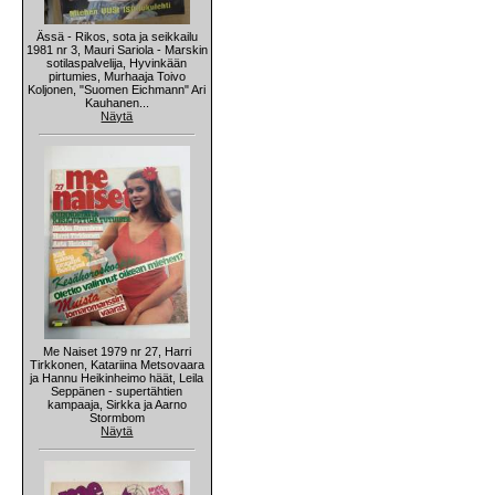
Ässä - Rikos, sota ja seikkailu
1981 nr 3, Mauri Sariola - Marskin
sotilaspalvelija, Hyvinkään
pirtumies, Murhaaja Toivo
Koljonen, "Suomen Eichmann" Ari
Kauhanen...
Näytä
Me Naiset 1979 nr 27, Harri
Tirkkonen, Katariina Metsovaara
ja Hannu Heikinheimo häät, Leila
Seppänen - supertähtien
kampaaja, Sirkka ja Aarno
Stormbom
Näytä