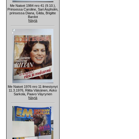
Me Naiset 1984 nro 41 (9.10.),
Prinsessa Caroline, Sari Aspholm,
prinsessa Diana, Gilda, Brigitte
Bardot
Näytä
Me Naiset 1976 nro 11 ilmestynyt
11.3.1976, Riitta Väisänen, Asko
Sarkola, Paavo Väyrynen
Näytä