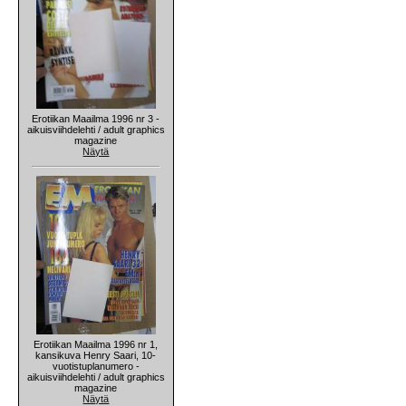
Erotiikan Maailma 1996 nr 3 -
aikuisviihdelehti / adult graphics
magazine
Näytä
Erotiikan Maailma 1996 nr 1,
kansikuva Henry Saari, 10-
vuotistuplanumero -
aikuisviihdelehti / adult graphics
magazine
Näytä