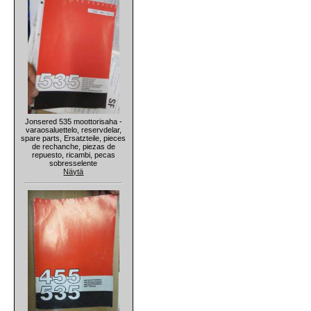
Jonsered 535 moottorisaha -
varaosaluettelo, reservdelar,
spare parts, Ersatzteile, pieces
de rechanche, piezas de
repuesto, ricambi, pecas
sobresselente
Näytä