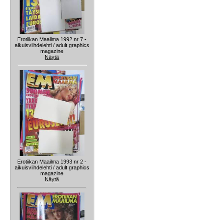
Erotiikan Maailma 1992 nr 7 -
aikuisviihdelehti / adult graphics
magazine
Näytä
Erotiikan Maailma 1993 nr 2 -
aikuisviihdelehti / adult graphics
magazine
Näytä