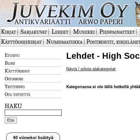
Kirjat
Sarjakuvat
Lehdet
Musiikki
Pienpainatteet
Käyttöohjekirjat
Numismatiikka
Postikortit, kirjelähe
Lehdet - High Soc
Etusivu
Blogi
Näytä / piilota alakategoriat
Käyttöehdot
Ostoskori
Yritysinfo
Kategoriassa ei ole tällä hetkellä yhtää
Ota yhteyttä
HAKU
40 viimeksi lisättyä