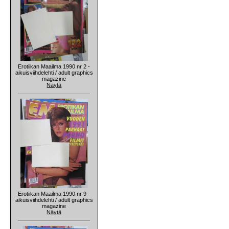
Erotiikan Maailma 1990 nr 2 -
aikuisviihdelehti / adult graphics
magazine
Näytä
Erotiikan Maailma 1990 nr 9 -
aikuisviihdelehti / adult graphics
magazine
Näytä