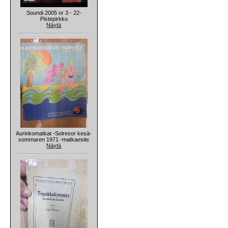
Soundi 2005 nr 3 - 22-
Pistepirkko
Näytä
Aurinkomatkat -Solresor kesä-
sommaren 1971 -matkaesite
Näytä