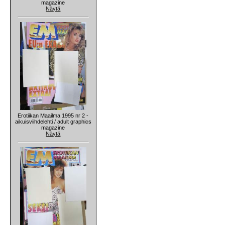
magazine
Näytä
Erotiikan Maailma 1995 nr 2 -
aikuisviihdelehti / adult graphics
magazine
Näytä