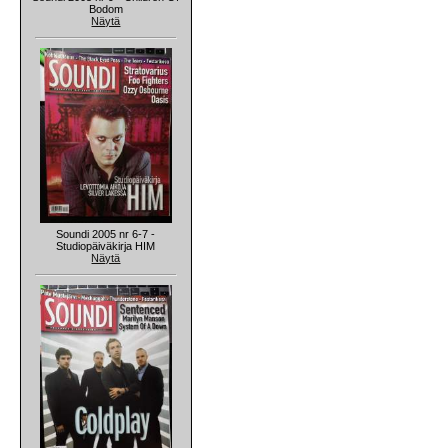
Bodom
Näytä
Soundi 2005 nr 6-7 -
Studiopäiväkirja HIM
Näytä