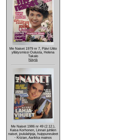
Me Naiset 1979 nr 7, Päivi Uitto
yllätysmissi Oulusta, Helena
Takalo
Näytä
Me Naiset 1986 nr 49 (2.12.),
Kaisa Korhonen, Linnan juhlien
naiset, joululahjoja, huippuneuleet
- Krizian, Aarikka mainos