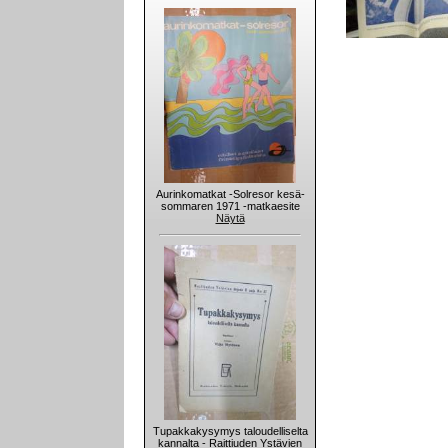
Aurinkomatkat -Solresor kesä-
sommaren 1971 -matkaesite
Näytä
Tupakkakysymys taloudelliselta
kannalta - Raittiuden Ystävien