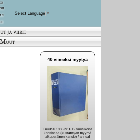
 in
ish
Select Language
▼
an
sh
ut ja viirit
Muut
40 viimeksi myytyä
Tuulilasi 1985 nr 1-12 vuosikerta
kansiossa (kustantajan myymä
alkuperäinen kansio) / annual