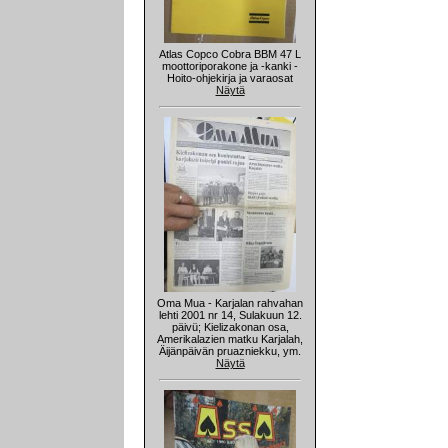
Atlas Copco Cobra BBM 47 L
moottoriporakone ja -kanki -
Hoito-ohjekirja ja varaosat
Näytä
Oma Mua - Karjalan rahvahan
lehti 2001 nr 14, Sulakuun 12.
päivü; Kielizakonan osa,
Amerikalazien matku Karjalah,
Äijänpäivän pruazniekku, ym.
Näytä