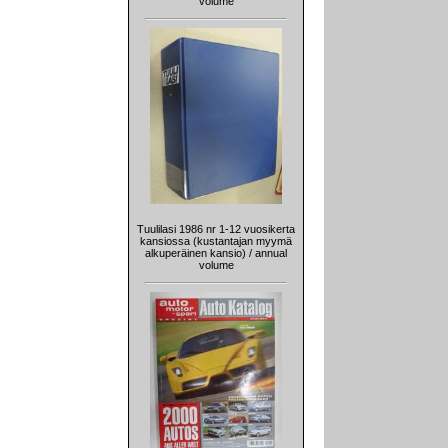
volume
Tuulilasi 1986 nr 1-12 vuosikerta
kansiossa (kustantajan myymä
alkuperäinen kansio) / annual
volume