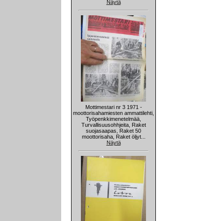
Näytä
Mottimestari nr 3 1971 -
moottorisahamiesten ammattilehti,
Työpenkkimenetelmää,
Turvallisuusohhjeita, Raket
suojasaapas, Raket 50
moottorisaha, Raket öljyt...
Näytä