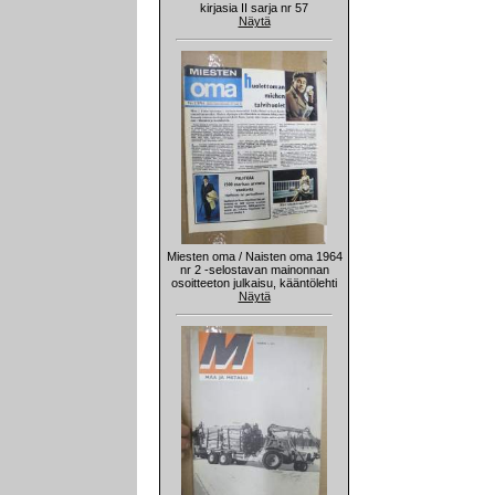
kirjasia II sarja nr 57
Näytä
Miesten oma / Naisten oma 1964
nr 2 -selostavan mainonnan
osoitteeton julkaisu, kääntölehti
Näytä