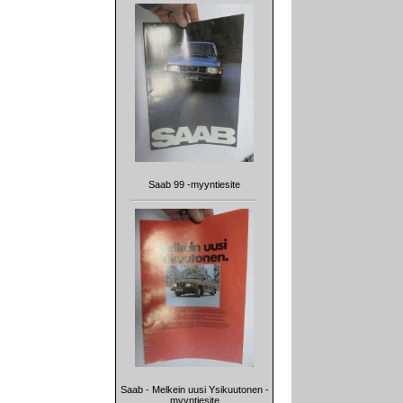
Saab 99 -myyntiesite
Saab - Melkein uusi Ysikuutonen -
myyntiesite