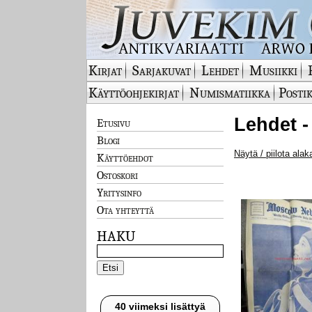
Kirjat
Sarjakuvat
Lehdet
Musiikki
Käyttöohjekirjat
Numismatiikka
Postik
Lehdet 
Etusivu
Blogi
Näytä / piilota alak
Käyttöehdot
Ostoskori
Yritysinfo
Ota yhteyttä
HAKU
40 viimeksi lisättyä