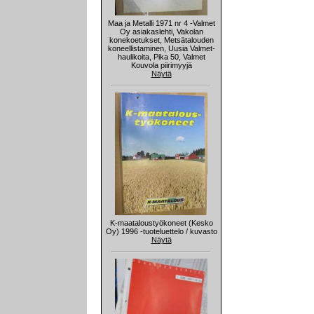
Maa ja Metalli 1971 nr 4 -Valmet
Oy asiakaslehti, Vakolan
konekoetukset, Metsätalouden
koneellistaminen, Uusia Valmet-
haulikoita, Pika 50, Valmet
Kouvola piirimyyjä
Näytä
K-maataloustyökoneet (Kesko
Oy) 1996 -tuoteluettelo / kuvasto
Näytä