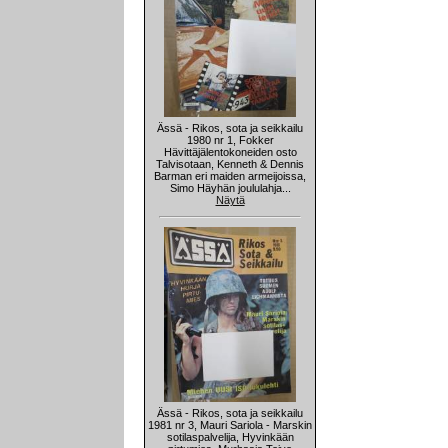
Ässä - Rikos, sota ja seikkailu
1980 nr 1, Fokker
Hävittäjälentokoneiden osto
Talvisotaan, Kenneth & Dennis
Barman eri maiden armeijoissa,
Simo Häyhän joululahja...
Näytä
Ässä - Rikos, sota ja seikkailu
1981 nr 3, Mauri Sariola - Marskin
sotilaspalvelija, Hyvinkään