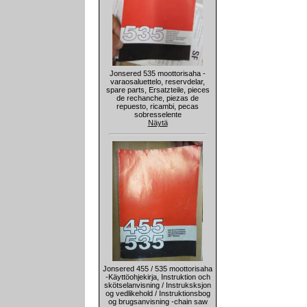
Jonsered 535 moottorisaha -
varaosaluettelo, reservdelar,
spare parts, Ersatzteile, pieces
de rechanche, piezas de
repuesto, ricambi, pecas
sobresselente
Näytä
Jonsered 455 / 535 moottorisaha
-Käyttöohjekirja, Instruktion och
skötselanvisning / Instruksksjon
og vedlikehold / Instruktionsbog
og brugsanvisning -chain saw