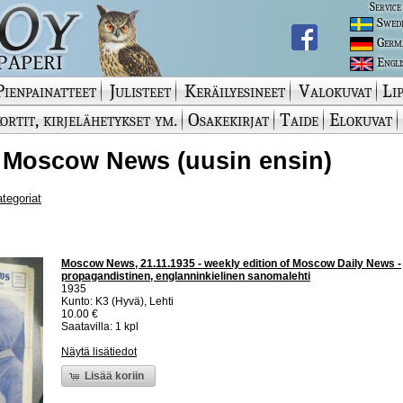
Service
Swed
Germ
Engli
Pienpainatteet
Julisteet
Keräilyesineet
Valokuvat
Lip
ortit, kirjelähetykset ym.
Osakekirjat
Taide
Elokuvat
- Moscow News (uusin ensin)
ategoriat
Moscow News, 21.11.1935 - weekly edition of Moscow Daily News -
propagandistinen, englanninkielinen sanomalehti
1935
Kunto: K3 (Hyvä), Lehti
10.00 €
Saatavilla: 1 kpl
Näytä lisätiedot
Lisää koriin