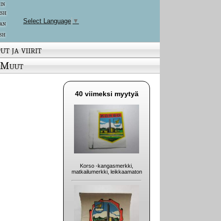
 in
ish
Select Language
▼
an
sh
ut ja viirit
Muut
40 viimeksi myytyä
Korso -kangasmerkki,
matkailumerkki, leikkaamaton