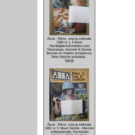
Ässä - Rikos, sota ja seikkailu
1980 nr 1, Fokker
Hävittäjälentokoneiden osto
Talvisotaan, Kenneth & Dennis
Barman eri maiden armeijoissa,
Simo Häyhän joululahja...
Näytä
Ässä - Rikos, sota ja seikkailu
1981 nr 3, Mauri Sariola - Marskin
sotilaspalvelija, Hyvinkään