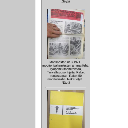
Näytä
Mottimestari nr 3 1971 -
moottorisahamiesten ammattilehti,
Työpenkkimenetelmää,
Turvallisuusohhjeita, Raket
suojasaapas, Raket 50
moottorisaha, Raket öljyt...
Näytä