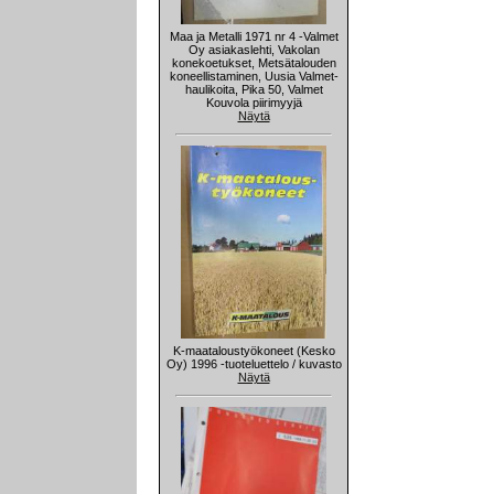
Maa ja Metalli 1971 nr 4 -Valmet
Oy asiakaslehti, Vakolan
konekoetukset, Metsätalouden
koneellistaminen, Uusia Valmet-
haulikoita, Pika 50, Valmet
Kouvola piirimyyjä
Näytä
K-maataloustyökoneet (Kesko
Oy) 1996 -tuoteluettelo / kuvasto
Näytä