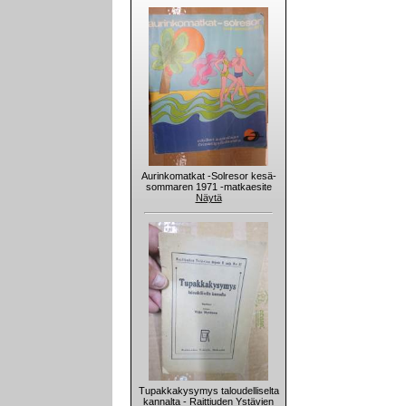
Aurinkomatkat -Solresor kesä-
sommaren 1971 -matkaesite
Näytä
Tupakkakysymys taloudelliselta
kannalta - Raittiuden Ystävien