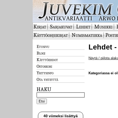
Kirjat
Sarjakuvat
Lehdet
Musiikki
Käyttöohjekirjat
Numismatiikka
Postik
Lehdet -
Etusivu
Blogi
Näytä / piilota alak
Käyttöehdot
Ostoskori
Yritysinfo
Kategoriassa ei ole
Ota yhteyttä
HAKU
40 viimeksi lisättyä