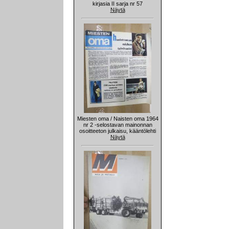
kirjasia II sarja nr 57
Näytä
Miesten oma / Naisten oma 1964
nr 2 -selostavan mainonnan
osoitteeton julkaisu, kääntölehti
Näytä