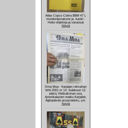
Atlas Copco Cobra BBM 47 L
moottoriporakone ja -kanki -
Hoito-ohjekirja ja varaosat
Näytä
Oma Mua - Karjalan rahvahan
lehti 2001 nr 14, Sulakuun 12.
päivü; Kielizakonan osa,
Amerikalazien matku Karjalah,
Äijänpäivän pruazniekku, ym.
Näytä