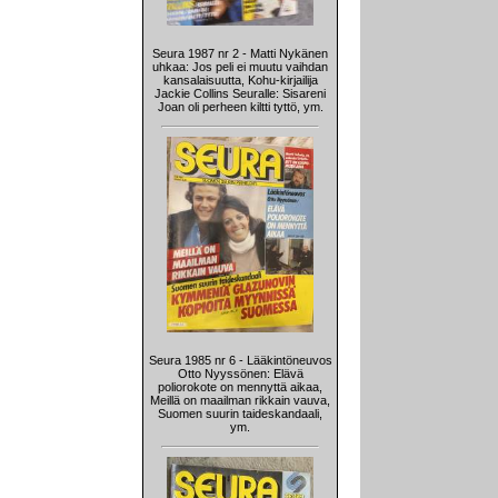
Seura 1987 nr 2 - Matti Nykänen
uhkaa: Jos peli ei muutu vaihdan
kansalaisuutta, Kohu-kirjailija
Jackie Collins Seuralle: Sisareni
Joan oli perheen kiltti tyttö, ym.
Seura 1985 nr 6 - Lääkintöneuvos
Otto Nyyssönen: Elävä
poliorokote on mennyttä aikaa,
Meillä on maailman rikkain vauva,
Suomen suurin taideskandaali,
ym.