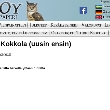
Service
Swed
Germ
Engli
Pienpainatteet
Julisteet
Keräilyesineet
Valokuvat
Lip
ortit, kirjelähetykset ym.
Osakekirjat
Taide
Elokuvat
 Kokkola (uusin ensin)
ategoriat
 tällä hetkellä yhtään tuotetta.