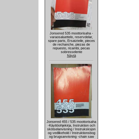
Jonsered 535 moottorisaha -
varaosaluettelo, reservdelar,
spare parts, Ersatzteile, pieces
de rechanche, piezas de
repuesto, ricambi, pecas
sobresselente
Näytä
Jonsered 455 / 535 moottorisaha
-Käyttöohjekirja, Instruktion och
skötselanvisning / Instruksksjon
og vedlikehold / Instruktionsbog
og brugsanvisning -chain saw