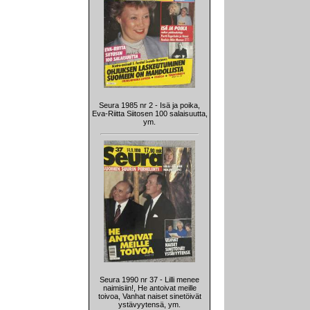
Seura 1985 nr 2 - Isä ja poika,
Eva-Riitta Siitosen 100 salaisuutta,
ym.
Seura 1990 nr 37 - Lilli menee
naimisiin!, He antoivat meille
toivoa, Vanhat naiset sinetöivät
ystävyytensä, ym.