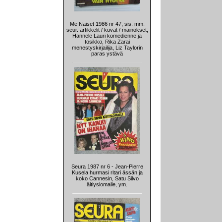
Me Naiset 1986 nr 47, sis. mm.
seur. artikkelit / kuvat / mainokset;
Hannele Lauri komedienne ja
tosikko, Rika Zarai
menestyskirjailija, Liz Taylorin
paras ystävä
Seura 1987 nr 6 - Jean-Pierre
Kusela hurmasi ritari ässän ja
koko Cannesin, Satu Silvo
äitiyslomalle, ym.