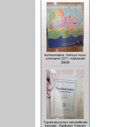
Aurinkomatkat -Solresor kesä-
sommaren 1971 -matkaesite
Näytä
Tupakkakysymys taloudelliselta
kannalta - Raittiuden Ystävien