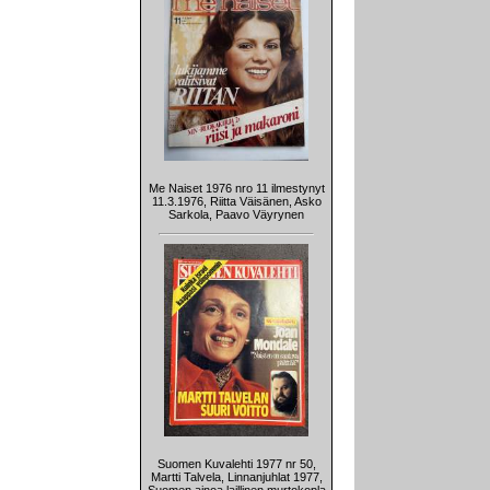
Me Naiset 1976 nro 11 ilmestynyt
11.3.1976, Riitta Väisänen, Asko
Sarkola, Paavo Väyrynen
Suomen Kuvalehti 1977 nr 50,
Martti Talvela, Linnanjuhlat 1977,