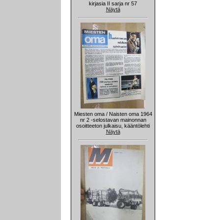
kirjasia II sarja nr 57
Näytä
Miesten oma / Naisten oma 1964
nr 2 -selostavan mainonnan
osoitteeton julkaisu, kääntölehti
Näytä