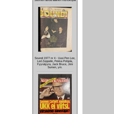
Suomen ainoa laillinen murtokopla
Soundi 1977 nr 4 - Uusi Pen Lee,
Led Zeppelin, Pekka Pohjola,
Fyyralyyra, Jack Bruce, Jimi
Sumen, ym.