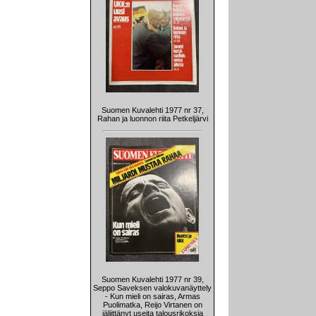
Suomen Kuvalehti 1977 nr 37,
Rahan ja luonnon riita Petkeljärvi
Suomen Kuvalehti 1977 nr 39,
Seppo Saveksen valokuvanäyttely
- Kun mieli on sairas, Armas
Puolimatka, Reijo Virtanen on
jäljittänyt useita talousrikoksia