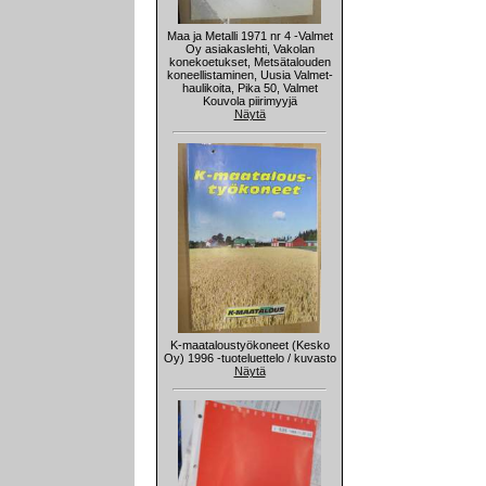
Maa ja Metalli 1971 nr 4 -Valmet
Oy asiakaslehti, Vakolan
konekoetukset, Metsätalouden
koneellistaminen, Uusia Valmet-
haulikoita, Pika 50, Valmet
Kouvola piirimyyjä
Näytä
K-maataloustyökoneet (Kesko
Oy) 1996 -tuoteluettelo / kuvasto
Näytä