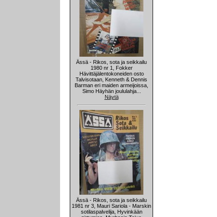
Ässä - Rikos, sota ja seikkailu
1980 nr 1, Fokker
Hävittäjälentokoneiden osto
Talvisotaan, Kenneth & Dennis
Barman eri maiden armeijoissa,
Simo Häyhän joululahja...
Näytä
Ässä - Rikos, sota ja seikkailu
1981 nr 3, Mauri Sariola - Marskin
sotilaspalvelija, Hyvinkään