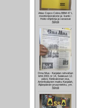
Atlas Copco Cobra BBM 47 L
moottoriporakone ja -kanki -
Hoito-ohjekirja ja varaosat
Näytä
Oma Mua - Karjalan rahvahan
lehti 2001 nr 14, Sulakuun 12.
päivü; Kielizakonan osa,
Amerikalazien matku Karjalah,
Äijänpäivän pruazniekku, ym.
Näytä