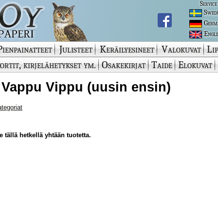
Service
Swed
Germ
Engli
Pienpainatteet
Julisteet
Keräilyesineet
Valokuvat
Lip
ortit, kirjelähetykset ym.
Osakekirjat
Taide
Elokuvat
 Vappu Vippu (uusin ensin)
ategoriat
 tällä hetkellä yhtään tuotetta.