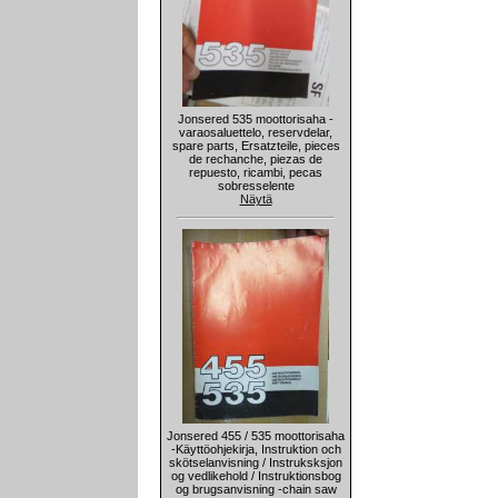
Jonsered 535 moottorisaha -
varaosaluettelo, reservdelar,
spare parts, Ersatzteile, pieces
de rechanche, piezas de
repuesto, ricambi, pecas
sobresselente
Näytä
Jonsered 455 / 535 moottorisaha
-Käyttöohjekirja, Instruktion och
skötselanvisning / Instruksksjon
og vedlikehold / Instruktionsbog
og brugsanvisning -chain saw