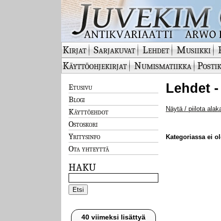
Kirjat
Sarjakuvat
Lehdet
Musiikki
Käyttöohjekirjat
Numismatiikka
Postik
Lehdet -
Etusivu
Blogi
Näytä / piilota alak
Käyttöehdot
Ostoskori
Yritysinfo
Kategoriassa ei ole
Ota yhteyttä
HAKU
40 viimeksi lisättyä