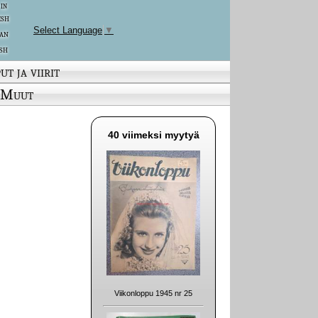
 in
ish
Select Language
▼
an
sh
ut ja viirit
Muut
40 viimeksi myytyä
Viikonloppu 1945 nr 25