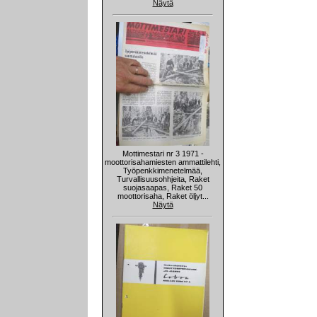
Näytä
Mottimestari nr 3 1971 -
moottorisahamiesten ammattilehti,
Työpenkkimenetelmää,
Turvallisuusohhjeita, Raket
suojasaapas, Raket 50
moottorisaha, Raket öljyt...
Näytä