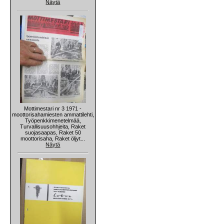
Näytä
Mottimestari nr 3 1971 -
moottorisahamiesten ammattilehti,
Työpenkkimenetelmää,
Turvallisuusohhjeita, Raket
suojasaapas, Raket 50
moottorisaha, Raket öljyt...
Näytä