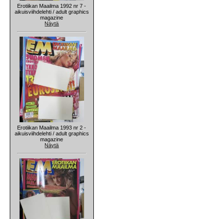
Erotiikan Maailma 1992 nr 7 -
aikuisviihdelehti / adult graphics
magazine
Näytä
Erotiikan Maailma 1993 nr 2 -
aikuisviihdelehti / adult graphics
magazine
Näytä