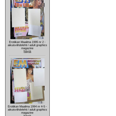
Erotiikan Maailma 1995 nr 2 -
aikuisviihdelehti / adult graphics
magazine
Näytä
Erotiikan Maailma 1994 nr 4-5 -
aikuisviihdelehti / adult graphics
magazine
Näytä