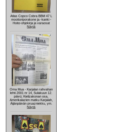
Atlas Copco Cobra BBM 47 L
moottoriporakone ja -kanki -
Hoito-ohjekirja ja varaosat
Näytä
Oma Mua - Karjalan rahvahan
lehti 2001 nr 14, Sulakuun 12.
päivü; Kielizakonan osa,
Amerikalazien matku Karjalah,
Äijänpäivän pruazniekku, ym.
Näytä