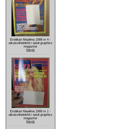
Erotiikan Maailma 1988 nr 4 -
aikuisviihdelehti / adult graphics
magazine
Näytä
Erotiikan Maailma 1988 nr 1 -
aikuisviihdelehti / adult graphics
magazine
Näytä