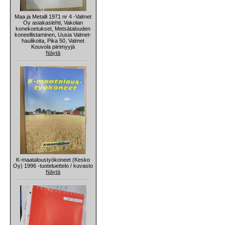
Maa ja Metalli 1971 nr 4 -Valmet
Oy asiakaslehti, Vakolan
konekoetukset, Metsätalouden
koneellistaminen, Uusia Valmet-
haulikoita, Pika 50, Valmet
Kouvola piirimyyjä
Näytä
K-maataloustyökoneet (Kesko
Oy) 1996 -tuoteluettelo / kuvasto
Näytä