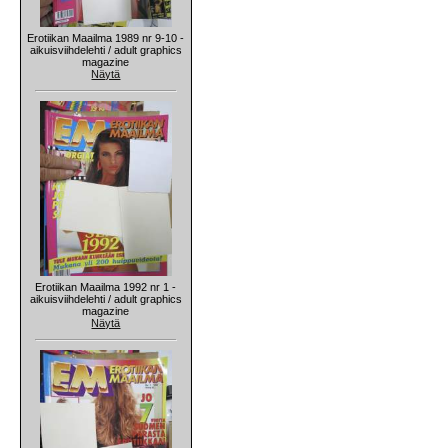
Erotiikan Maailma 1989 nr 9-10 -
aikuisviihdelehti / adult graphics
magazine
Näytä
Erotiikan Maailma 1992 nr 1 -
aikuisviihdelehti / adult graphics
magazine
Näytä