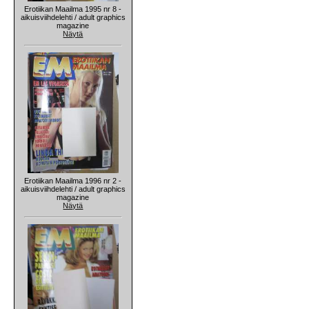
Erotiikan Maailma 1995 nr 8 -
aikuisviihdelehti / adult graphics
magazine
Näytä
Erotiikan Maailma 1996 nr 2 -
aikuisviihdelehti / adult graphics
magazine
Näytä