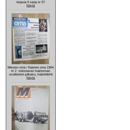
kirjasia II sarja nr 57
Näytä
Miesten oma / Naisten oma 1964
nr 2 -selostavan mainonnan
osoitteeton julkaisu, kääntölehti
Näytä