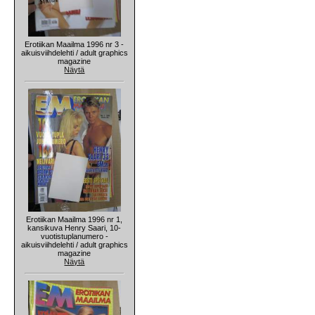
Erotiikan Maailma 1996 nr 3 -
aikuisviihdelehti / adult graphics
magazine
Näytä
Erotiikan Maailma 1996 nr 1,
kansikuva Henry Saari, 10-
vuotistuplanumero -
aikuisviihdelehti / adult graphics
magazine
Näytä