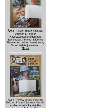
Ässä - Rikos, sota ja seikkailu
1980 nr 1, Fokker
Hävittäjälentokoneiden osto
Talvisotaan, Kenneth & Dennis
Barman eri maiden armeijoissa,
Simo Häyhän joululahja...
Näytä
Ässä - Rikos, sota ja seikkailu
1981 nr 3, Mauri Sariola - Marskin
sotilaspalvelija, Hyvinkään