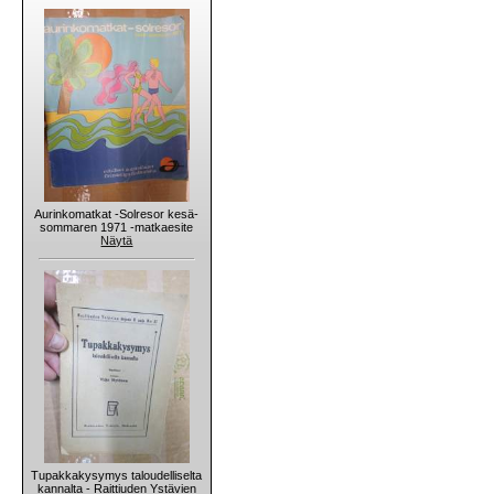
Aurinkomatkat -Solresor kesä-
sommaren 1971 -matkaesite
Näytä
Tupakkakysymys taloudelliselta
kannalta - Raittiuden Ystävien