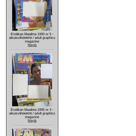
Erotiikan Maailma 1990 nr 5 -
aikuisviihdelehti / adult graphics
magazine
Näytä
Erotiikan Maailma 1995 nr 3 -
aikuisviihdelehti / adult graphics
magazine
Näytä