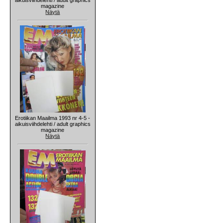
magazine
Näytä
Erotiikan Maailma 1993 nr 4-5 -
aikuisviihdelehti / adult graphics
magazine
Näytä