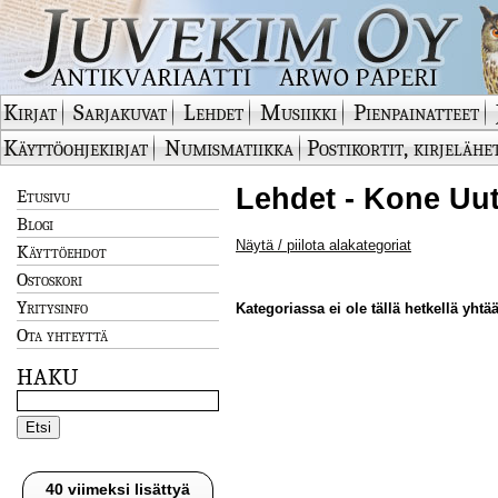
Kirjat
Sarjakuvat
Lehdet
Musiikki
Pienpainatteet
Käyttöohjekirjat
Numismatiikka
Postikortit, kirjelähe
Lehdet - Kone Uut
Etusivu
Blogi
Näytä / piilota alakategoriat
Käyttöehdot
Ostoskori
Yritysinfo
Kategoriassa ei ole tällä hetkellä yhtää
Ota yhteyttä
HAKU
40 viimeksi lisättyä