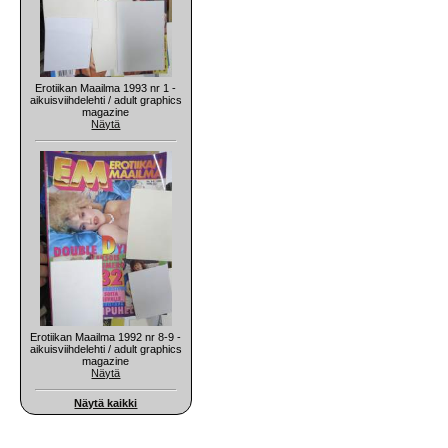
Erotiikan Maailma 1993 nr 1 -
aikuisviihdelehti / adult graphics
magazine
Näytä
Erotiikan Maailma 1992 nr 8-9 -
aikuisviihdelehti / adult graphics
magazine
Näytä
Näytä kaikki