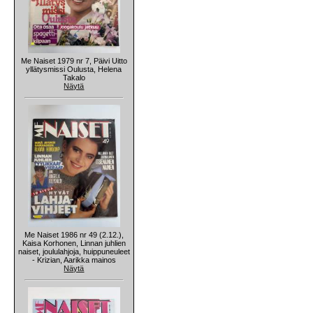
Me Naiset 1979 nr 7, Päivi Uitto
yllätysmissi Oulusta, Helena
Takalo
Näytä
Me Naiset 1986 nr 49 (2.12.),
Kaisa Korhonen, Linnan juhlien
naiset, joululahjoja, huippuneuleet
- Krizian, Aarikka mainos
Näytä