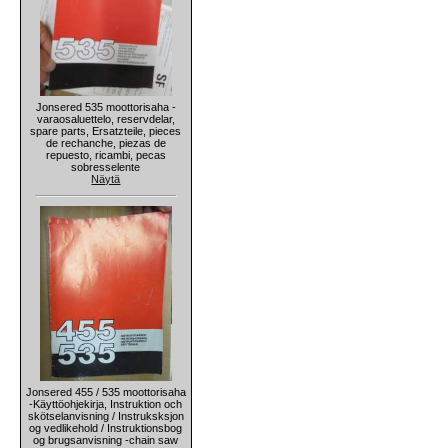
Jonsered 535 moottorisaha -
varaosaluettelo, reservdelar,
spare parts, Ersatzteile, pieces
de rechanche, piezas de
repuesto, ricambi, pecas
sobresselente
Näytä
Jonsered 455 / 535 moottorisaha
-Käyttöohjekirja, Instruktion och
skötselanvisning / Instruksksjon
og vedlikehold / Instruktionsbog
og brugsanvisning -chain saw