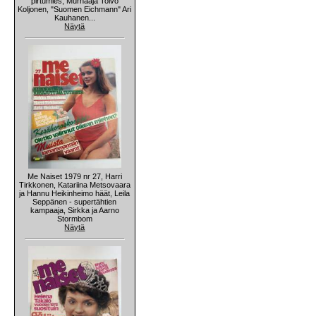
pirtumies, Murhaaja Toivo
Koljonen, "Suomen Eichmann" Ari
Kauhanen...
Näytä
Me Naiset 1979 nr 27, Harri
Tirkkonen, Katariina Metsovaara
ja Hannu Heikinheimo häät, Leila
Seppänen - supertähtien
kampaaja, Sirkka ja Aarno
Stormbom
Näytä