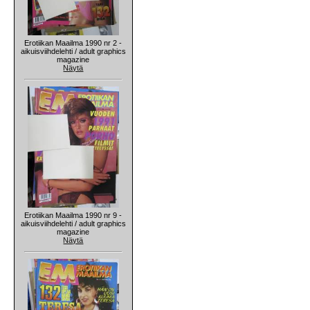
Erotiikan Maailma 1990 nr 2 -
aikuisviihdelehti / adult graphics
magazine
Näytä
Erotiikan Maailma 1990 nr 9 -
aikuisviihdelehti / adult graphics
magazine
Näytä