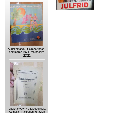
Aurinkomatkat -Solresor kesä-
sommaren 1971 -matkaesite
Näytä
Tupakkakysymys taloudelliselta
kannalta - Raittiuden Ystävien