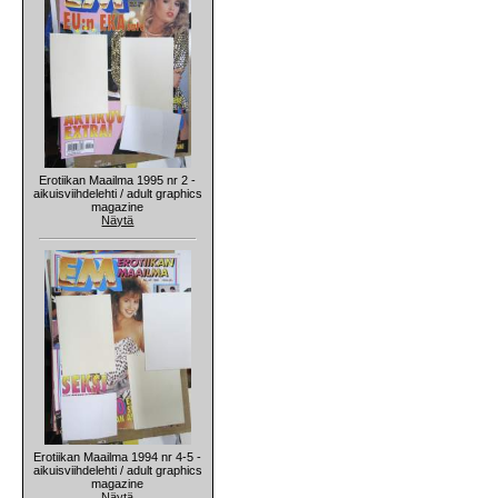
Erotiikan Maailma 1995 nr 2 -
aikuisviihdelehti / adult graphics
magazine
Näytä
Erotiikan Maailma 1994 nr 4-5 -
aikuisviihdelehti / adult graphics
magazine
Näytä