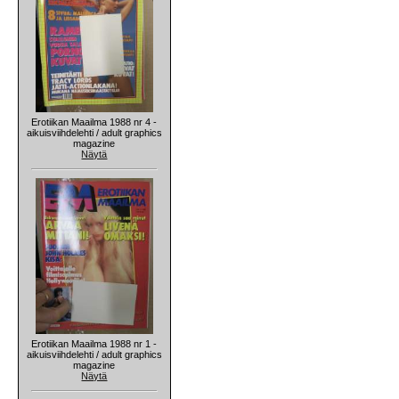
Erotiikan Maailma 1988 nr 4 -
aikuisviihdelehti / adult graphics
magazine
Näytä
Erotiikan Maailma 1988 nr 1 -
aikuisviihdelehti / adult graphics
magazine
Näytä