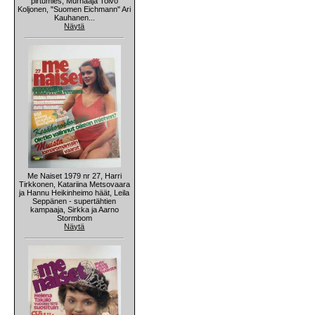
pirtumies, Murhaaja Toivo
Koljonen, "Suomen Eichmann" Ari
Kauhanen...
Näytä
Me Naiset 1979 nr 27, Harri
Tirkkonen, Katariina Metsovaara
ja Hannu Heikinheimo häät, Leila
Seppänen - supertähtien
kampaaja, Sirkka ja Aarno
Stormbom
Näytä