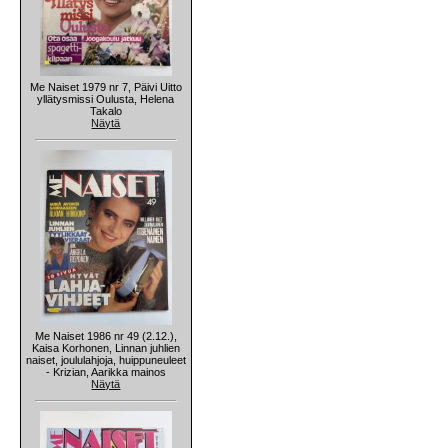
Me Naiset 1979 nr 7, Päivi Uitto
yllätysmissi Oulusta, Helena
Takalo
Näytä
Me Naiset 1986 nr 49 (2.12.),
Kaisa Korhonen, Linnan juhlien
naiset, joululahjoja, huippuneuleet
- Krizian, Aarikka mainos
Näytä