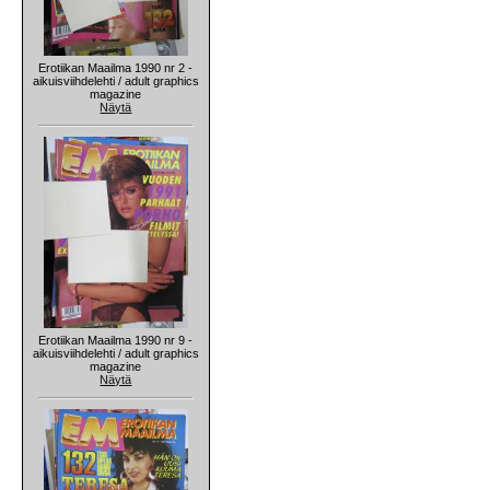
Erotiikan Maailma 1990 nr 2 -
aikuisviihdelehti / adult graphics
magazine
Näytä
Erotiikan Maailma 1990 nr 9 -
aikuisviihdelehti / adult graphics
magazine
Näytä