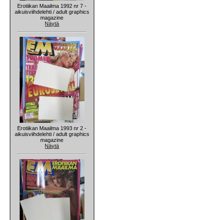
Erotiikan Maailma 1992 nr 7 -
aikuisviihdelehti / adult graphics
magazine
Näytä
Erotiikan Maailma 1993 nr 2 -
aikuisviihdelehti / adult graphics
magazine
Näytä