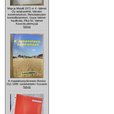
Maa ja Metalli 1971 nr 4 -Valmet
Oy asiakaslehti, Vakolan
konekoetukset, Metsätalouden
koneellistaminen, Uusia Valmet-
haulikoita, Pika 50, Valmet
Kouvola piirimyyjä
Näytä
K-maataloustyökoneet (Kesko
Oy) 1996 -tuoteluettelo / kuvasto
Näytä