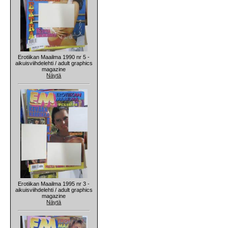
Erotiikan Maailma 1990 nr 5 -
aikuisviihdelehti / adult graphics
magazine
Näytä
Erotiikan Maailma 1995 nr 3 -
aikuisviihdelehti / adult graphics
magazine
Näytä