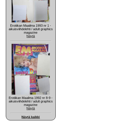
Erotiikan Maailma 1993 nr 1 -
aikuisviihdelehti / adult graphics
magazine
Näytä
Erotiikan Maailma 1992 nr 8-9 -
aikuisviihdelehti / adult graphics
magazine
Näytä
Näytä kaikki