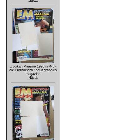
Erotiikan Maailma 1995 nr 4-5 -
aikuisviihdelehti / adult graphics
magazine
Näytä