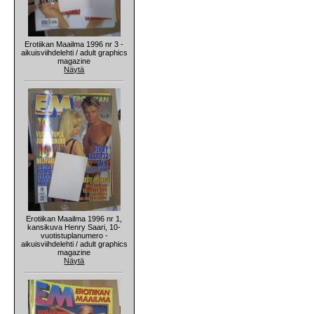
Erotiikan Maailma 1996 nr 3 -
aikuisviihdelehti / adult graphics
magazine
Näytä
Erotiikan Maailma 1996 nr 1,
kansikuva Henry Saari, 10-
vuotistuplanumero -
aikuisviihdelehti / adult graphics
magazine
Näytä