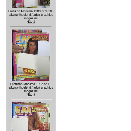
Erotiikan Maailma 1989 nr 9-10 -
aikuisviihdelehti / adult graphics
magazine
Näytä
Erotiikan Maailma 1992 nr 1 -
aikuisviihdelehti / adult graphics
magazine
Näytä