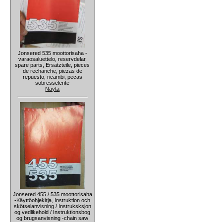
Jonsered 535 moottorisaha -
varaosaluettelo, reservdelar,
spare parts, Ersatzteile, pieces
de rechanche, piezas de
repuesto, ricambi, pecas
sobresselente
Näytä
Jonsered 455 / 535 moottorisaha
-Käyttöohjekirja, Instruktion och
skötselanvisning / Instruksksjon
og vedlikehold / Instruktionsbog
og brugsanvisning -chain saw