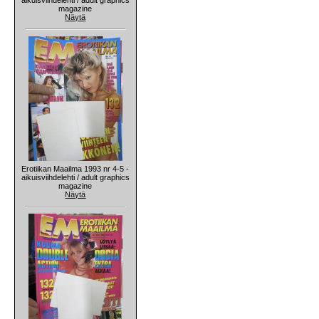
magazine
Näytä
Erotiikan Maailma 1993 nr 4-5 -
aikuisviihdelehti / adult graphics
magazine
Näytä