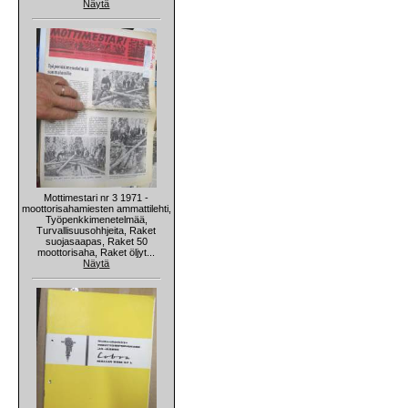
Näytä
Mottimestari nr 3 1971 -
moottorisahamiesten ammattilehti,
Työpenkkimenetelmää,
Turvallisuusohhjeita, Raket
suojasaapas, Raket 50
moottorisaha, Raket öljyt...
Näytä