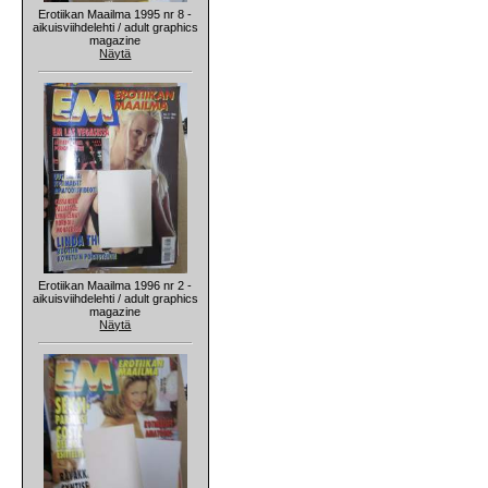
Erotiikan Maailma 1995 nr 8 -
aikuisviihdelehti / adult graphics
magazine
Näytä
Erotiikan Maailma 1996 nr 2 -
aikuisviihdelehti / adult graphics
magazine
Näytä