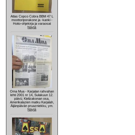
Atlas Copco Cobra BBM 47 L
moottoriporakone ja -kanki -
Hoito-ohjekirja ja varaosat
Näytä
Oma Mua - Karjalan rahvahan
lehti 2001 nr 14, Sulakuun 12.
päivü; Kielizakonan osa,
Amerikalazien matku Karjalah,
Äijänpäivän pruazniekku, ym.
Näytä