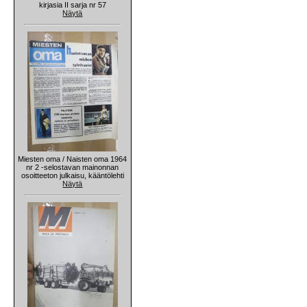
kirjasia II sarja nr 57
Näytä
Miesten oma / Naisten oma 1964
nr 2 -selostavan mainonnan
osoitteeton julkaisu, kääntölehti
Näytä