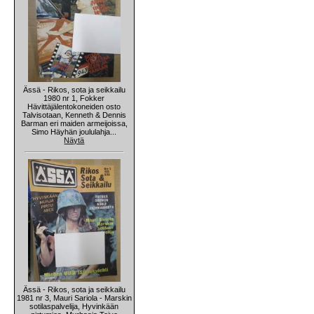
Ässä - Rikos, sota ja seikkailu
1980 nr 1, Fokker
Hävittäjälentokoneiden osto
Talvisotaan, Kenneth & Dennis
Barman eri maiden armeijoissa,
Simo Häyhän joululahja...
Näytä
Ässä - Rikos, sota ja seikkailu
1981 nr 3, Mauri Sariola - Marskin
sotilaspalvelija, Hyvinkään