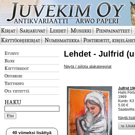
Kirjat
Sarjakuvat
Lehdet
Musiikki
Pienpainatteet
Käyttöohjekirjat
Numismatiikka
Postikortit, kirjelähe
Lehdet - Julfrid (
Etusivu
Blogi
Näytä / piilota alakategoriat
Käyttöehdot
Ostoskori
Yritysinfo
Julfrid 19
Ota yhteyttä
Halls För
1969
HAKU
Kunto: K3
5.00 €
Saatavilla:
Näytä lisä
Lisää
40 viimeksi lisättyä