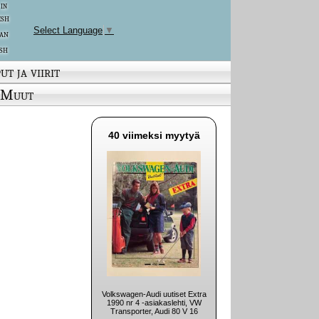
 in
ish
Select Language
▼
an
sh
ut ja viirit
Muut
40 viimeksi myytyä
Volkswagen-Audi uutiset Extra
1990 nr 4 -asiakaslehti, VW
Transporter, Audi 80 V 16