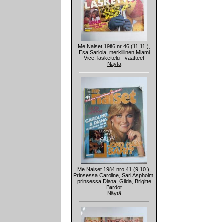
Me Naiset 1986 nr 46 (11.11.),
Esa Sariola, merkillinen Miami
Vice, laskettelu - vaatteet
Näytä
Me Naiset 1984 nro 41 (9.10.),
Prinsessa Caroline, Sari Aspholm,
prinsessa Diana, Gilda, Brigitte
Bardot
Näytä