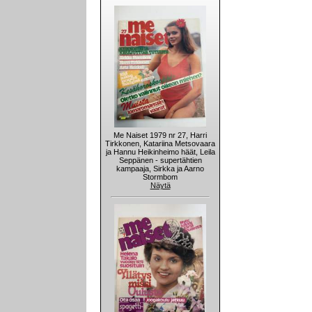
Me Naiset 1979 nr 27, Harri
Tirkkonen, Katariina Metsovaara
ja Hannu Heikinheimo häät, Leila
Seppänen - supertähtien
kampaaja, Sirkka ja Aarno
Stormbom
Näytä