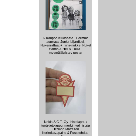
K-Kauppa leluosasto - Formula
autorata, Junior biljardipei,
Nukenrattaat + Tiina-nukke, Nuket
Hanna & Heli & Tuula -
myymäläjuliste / poster
Nokia S.G.T. Oy -hintalappu /
tuotetietolappu, merkin valmistaja
Herman Mattsson
Korkokuvapaino & Pussitehdas,