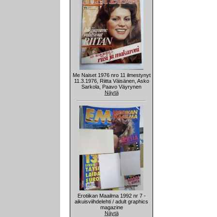
Me Naiset 1976 nro 11 ilmestynyt
11.3.1976, Riitta Väisänen, Asko
Sarkola, Paavo Väyrynen
Näytä
Erotiikan Maailma 1992 nr 7 -
aikuisviihdelehti / adult graphics
magazine
Näytä