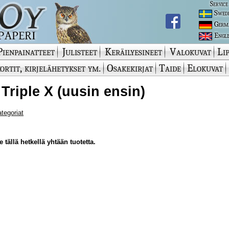
Service
Swed
Germ
Engli
Pienpainatteet
Julisteet
Keräilyesineet
Valokuvat
Lip
ortit, kirjelähetykset ym.
Osakekirjat
Taide
Elokuvat
 Triple X (uusin ensin)
ategoriat
 tällä hetkellä yhtään tuotetta.