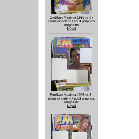
Erotiikan Maailma 1990 nr 5 -
aikuisviihdelehti / adult graphics
magazine
Näytä
Erotiikan Maailma 1995 nr 3 -
aikuisviihdelehti / adult graphics
magazine
Näytä