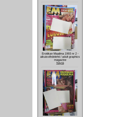
Erotiikan Maailma 1993 nr 2 -
aikuisviihdelehti / adult graphics
magazine
Näytä