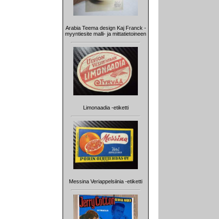
Arabia Teema design Kaj Franck -
myyntiesite malli- ja mittatietoineen
Limonaadia -etiketti
Messina Veriappelsiinia -etiketti