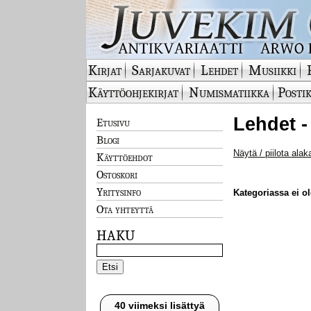
Kirjat
Sarjakuvat
Lehdet
Musiikki
Käyttöohjekirjat
Numismatiikka
Postik
Lehdet -
Etusivu
Blogi
Näytä / piilota alak
Käyttöehdot
Ostoskori
Yritysinfo
Kategoriassa ei ole
Ota yhteyttä
HAKU
40 viimeksi lisättyä