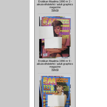
Erotiikan Maailma 1990 nr 2 -
aikuisviihdelehti / adult graphics
magazine
Näytä
Erotiikan Maailma 1990 nr 9 -
aikuisviihdelehti / adult graphics
magazine
Näytä