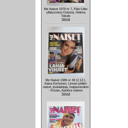
Me Naiset 1979 nr 7, Päivi Uitto
yllätysmissi Oulusta, Helena
Takalo
Näytä
Me Naiset 1986 nr 49 (2.12.),
Kaisa Korhonen, Linnan juhlien
naiset, joululahjoja, huippuneuleet
- Krizian, Aarikka mainos
Näytä