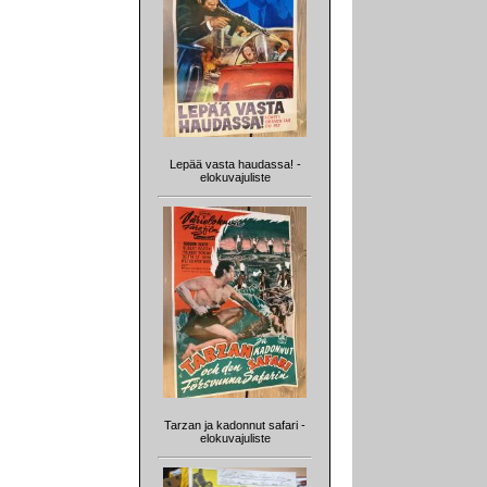
Lepää vasta haudassa! -
elokuvajuliste
Tarzan ja kadonnut safari -
elokuvajuliste