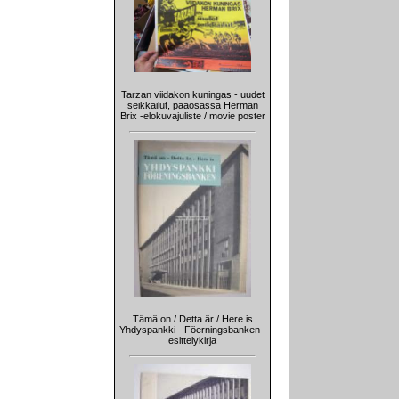
Tarzan viidakon kuningas - uudet
seikkailut, pääosassa Herman
Brix -elokuvajuliste / movie poster
Tämä on / Detta är / Here is
Yhdyspankki - Föerningsbanken -
esittelykirja