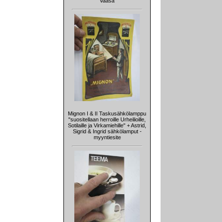
Vaasa
Mignon I & II Taskusähkölamppu
"suositellaan herroille Urheilioille,
Sotilaille ja Virkamiehille" + Astrid,
Sigrid & Ingrid sähkölamput -
myyntiesite