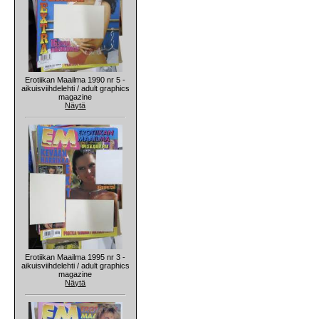
Erotiikan Maailma 1990 nr 5 -
aikuisviihdelehti / adult graphics
magazine
Näytä
Erotiikan Maailma 1995 nr 3 -
aikuisviihdelehti / adult graphics
magazine
Näytä