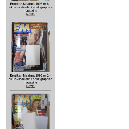
Erotiikan Maailma 1995 nr 8 -
aikuisviihdelehti / adult graphics
magazine
Näytä
Erotiikan Maailma 1996 nr 2 -
aikuisviihdelehti / adult graphics
magazine
Näytä