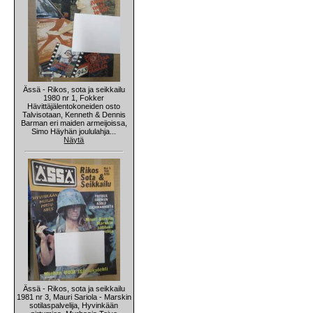
Ässä - Rikos, sota ja seikkailu
1980 nr 1, Fokker
Hävittäjälentokoneiden osto
Talvisotaan, Kenneth & Dennis
Barman eri maiden armeijoissa,
Simo Häyhän joululahja...
Näytä
Ässä - Rikos, sota ja seikkailu
1981 nr 3, Mauri Sariola - Marskin
sotilaspalvelija, Hyvinkään