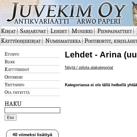
Kirjat
Sarjakuvat
Lehdet
Musiikki
Pienpainatteet
Käyttöohjekirjat
Numismatiikka
Postikortit, kirjelähe
Lehdet - Arina (uu
Etusivu
Blogi
Näytä / piilota alakategoriat
Käyttöehdot
Ostoskori
Yritysinfo
Kategoriassa ei ole tällä hetkellä yhtää
Ota yhteyttä
HAKU
40 viimeksi lisättyä