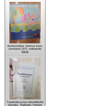
Aurinkomatkat -Solresor kesä-
sommaren 1971 -matkaesite
Näytä
Tupakkakysymys taloudelliselta
kannalta - Raittiuden Ystävien