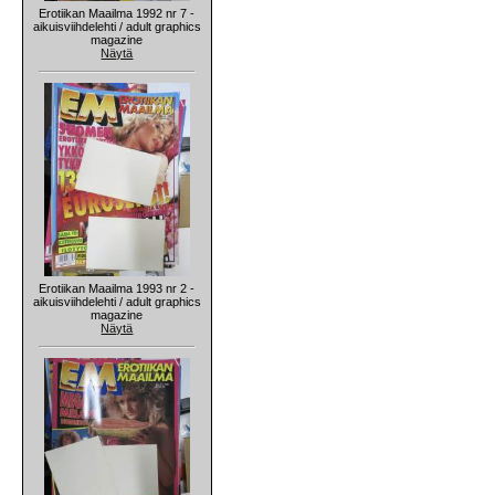
Erotiikan Maailma 1992 nr 7 -
aikuisviihdelehti / adult graphics
magazine
Näytä
Erotiikan Maailma 1993 nr 2 -
aikuisviihdelehti / adult graphics
magazine
Näytä