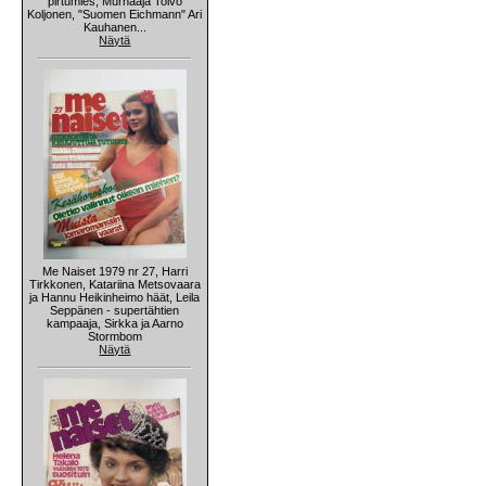
pirtumies, Murhaaja Toivo
Koljonen, "Suomen Eichmann" Ari
Kauhanen...
Näytä
Me Naiset 1979 nr 27, Harri
Tirkkonen, Katariina Metsovaara
ja Hannu Heikinheimo häät, Leila
Seppänen - supertähtien
kampaaja, Sirkka ja Aarno
Stormbom
Näytä