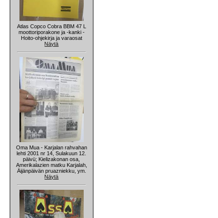
Atlas Copco Cobra BBM 47 L
moottoriporakone ja -kanki -
Hoito-ohjekirja ja varaosat
Näytä
Oma Mua - Karjalan rahvahan
lehti 2001 nr 14, Sulakuun 12.
päivü; Kielizakonan osa,
Amerikalazien matku Karjalah,
Äijänpäivän pruazniekku, ym.
Näytä