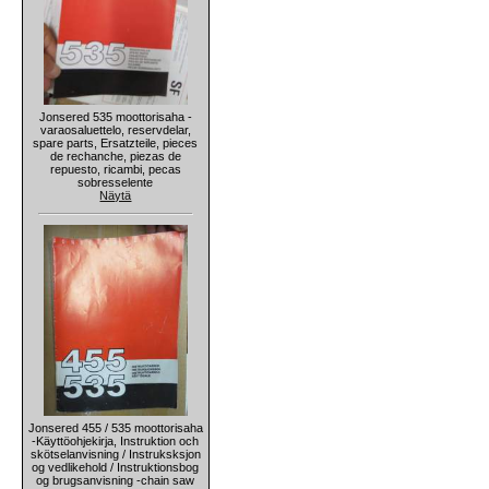
Jonsered 535 moottorisaha -
varaosaluettelo, reservdelar,
spare parts, Ersatzteile, pieces
de rechanche, piezas de
repuesto, ricambi, pecas
sobresselente
Näytä
Jonsered 455 / 535 moottorisaha
-Käyttöohjekirja, Instruktion och
skötselanvisning / Instruksksjon
og vedlikehold / Instruktionsbog
og brugsanvisning -chain saw