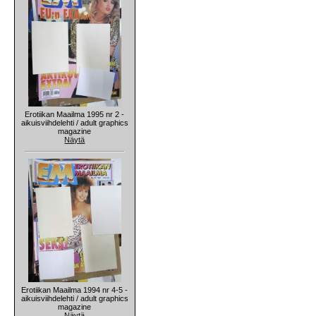
Erotiikan Maailma 1995 nr 2 -
aikuisviihdelehti / adult graphics
magazine
Näytä
Erotiikan Maailma 1994 nr 4-5 -
aikuisviihdelehti / adult graphics
magazine
Näytä