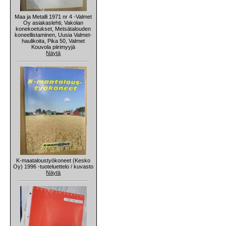
Maa ja Metalli 1971 nr 4 -Valmet
Oy asiakaslehti, Vakolan
konekoetukset, Metsätalouden
koneellistaminen, Uusia Valmet-
haulikoita, Pika 50, Valmet
Kouvola piirimyyjä
Näytä
K-maataloustyökoneet (Kesko
Oy) 1996 -tuoteluettelo / kuvasto
Näytä