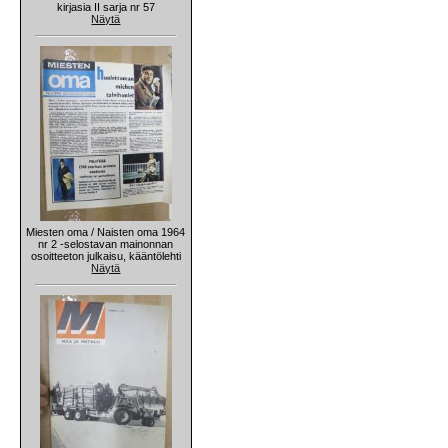
kirjasia II sarja nr 57
Näytä
Miesten oma / Naisten oma 1964
nr 2 -selostavan mainonnan
osoitteeton julkaisu, kääntölehti
Näytä