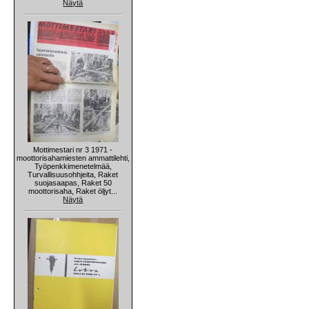
Näytä
Mottimestari nr 3 1971 -
moottorisahamiesten ammattilehti,
Työpenkkimenetelmää,
Turvallisuusohhjeita, Raket
suojasaapas, Raket 50
moottorisaha, Raket öljyt...
Näytä