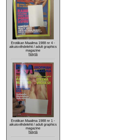
Erotiikan Maailma 1988 nr 4 -
aikuisviihdelehti / adult graphics
magazine
Näytä
Erotiikan Maailma 1988 nr 1 -
aikuisviihdelehti / adult graphics
magazine
Näytä