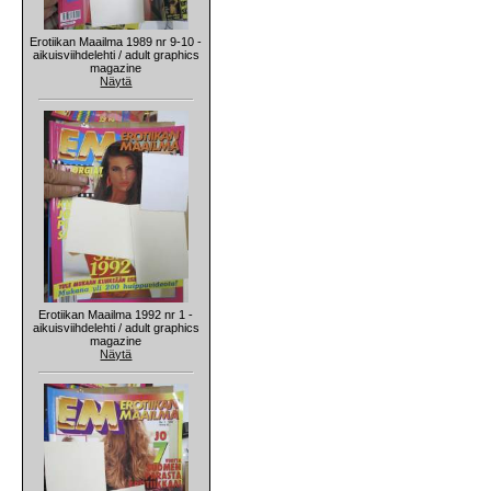
Erotiikan Maailma 1989 nr 9-10 -
aikuisviihdelehti / adult graphics
magazine
Näytä
Erotiikan Maailma 1992 nr 1 -
aikuisviihdelehti / adult graphics
magazine
Näytä