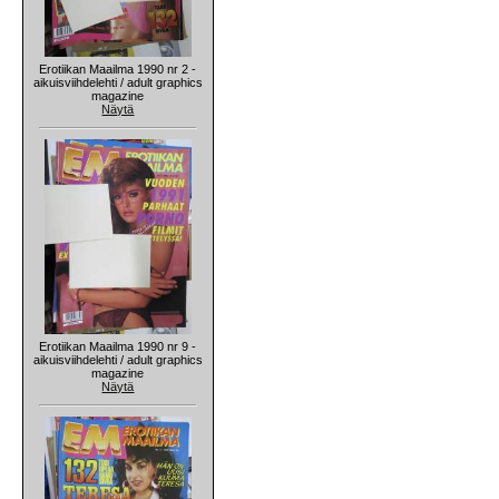
Erotiikan Maailma 1990 nr 2 -
aikuisviihdelehti / adult graphics
magazine
Näytä
Erotiikan Maailma 1990 nr 9 -
aikuisviihdelehti / adult graphics
magazine
Näytä