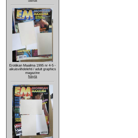
Erotiikan Maailma 1995 nr 4-5 -
aikuisviihdelehti / adult graphics
magazine
Näytä