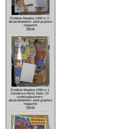
Erotiikan Maailma 1996 nr 3 -
aikuisviihdelehti / adult graphics
magazine
Näytä
Erotiikan Maailma 1996 nr 1,
kansikuva Henry Saari, 10-
vuotistuplanumero -
aikuisviihdelehti / adult graphics
magazine
Näytä