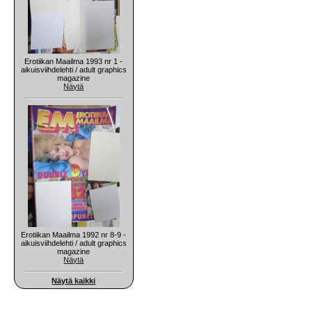
Erotiikan Maailma 1993 nr 1 -
aikuisviihdelehti / adult graphics
magazine
Näytä
Erotiikan Maailma 1992 nr 8-9 -
aikuisviihdelehti / adult graphics
magazine
Näytä
Näytä kaikki