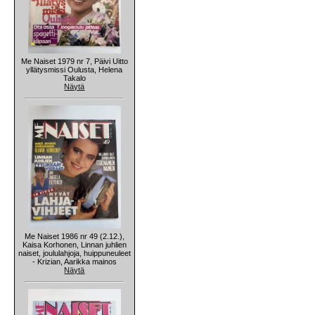
Me Naiset 1979 nr 7, Päivi Uitto
yllätysmissi Oulusta, Helena
Takalo
Näytä
Me Naiset 1986 nr 49 (2.12.),
Kaisa Korhonen, Linnan juhlien
naiset, joululahjoja, huippuneuleet
- Krizian, Aarikka mainos
Näytä