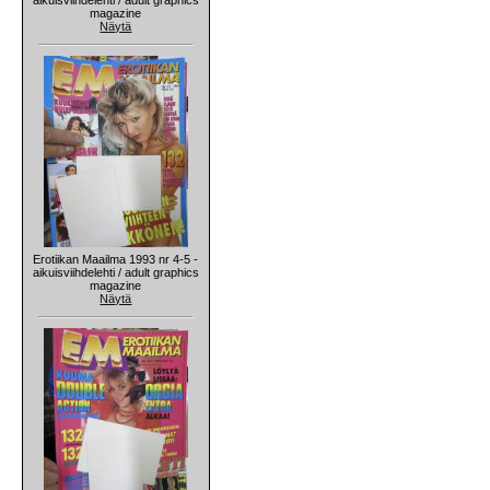
magazine
Näytä
Erotiikan Maailma 1993 nr 4-5 -
aikuisviihdelehti / adult graphics
magazine
Näytä