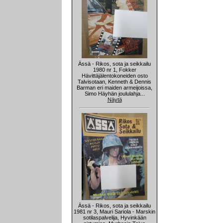
Ässä - Rikos, sota ja seikkailu
1980 nr 1, Fokker
Hävittäjälentokoneiden osto
Talvisotaan, Kenneth & Dennis
Barman eri maiden armeijoissa,
Simo Häyhän joululahja...
Näytä
Ässä - Rikos, sota ja seikkailu
1981 nr 3, Mauri Sariola - Marskin
sotilaspalvelija, Hyvinkään