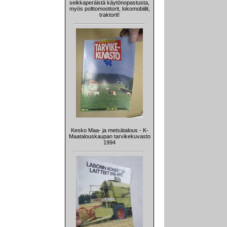
seikkaperäistä käytönopastusta,
myös polttomoottorit, lokomobiilit,
traktorit!
Kesko Maa- ja metsätalous - K-
Maatalouskaupan tarvikekuvasto
1994