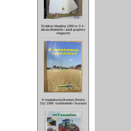
Erotiikan Maailma 1990 nr 3-4 -
aikuisviihdelehti / adult graphics
magazine
K-maataloustyökoneet (Kesko
Oy) 1996 -tuoteluettelo / kuvasto