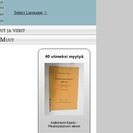
 in
ish
Select Language
▼
an
sh
ut ja viirit
Muut
40 viimeksi myytyä
Kallioniemi Kaarlo -
Pikakirjoituksen alkeet