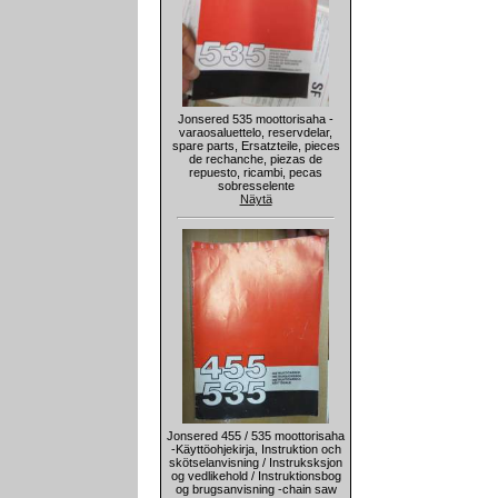
Jonsered 535 moottorisaha -
varaosaluettelo, reservdelar,
spare parts, Ersatzteile, pieces
de rechanche, piezas de
repuesto, ricambi, pecas
sobresselente
Näytä
Jonsered 455 / 535 moottorisaha
-Käyttöohjekirja, Instruktion och
skötselanvisning / Instruksksjon
og vedlikehold / Instruktionsbog
og brugsanvisning -chain saw