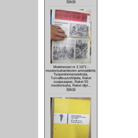
Näytä
Mottimestari nr 3 1971 -
moottorisahamiesten ammattilehti,
Työpenkkimenetelmää,
Turvallisuusohhjeita, Raket
suojasaapas, Raket 50
moottorisaha, Raket öljyt...
Näytä