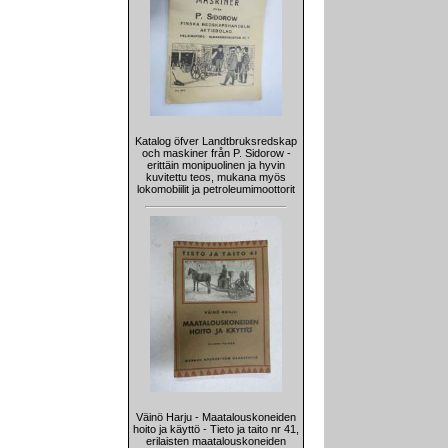
Katalog öfver Landtbruksredskap
och maskiner från P. Sidorow -
erittäin monipuolinen ja hyvin
kuvitettu teos, mukana myös
lokomobiilit ja petroleumimoottorit
Väinö Harju - Maatalouskoneiden
hoito ja käyttö - Tieto ja taito nr 41,
erilaisten maatalouskoneiden