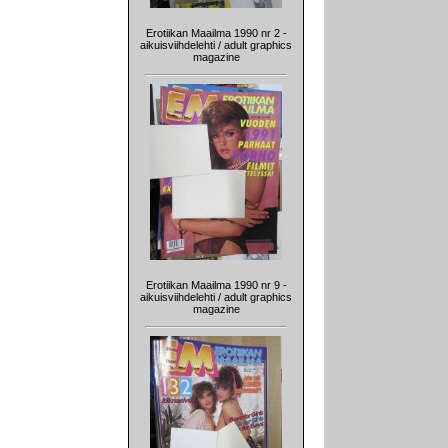
Erotiikan Maailma 1990 nr 2 -
aikuisviihdelehti / adult graphics
magazine
Erotiikan Maailma 1990 nr 9 -
aikuisviihdelehti / adult graphics
magazine