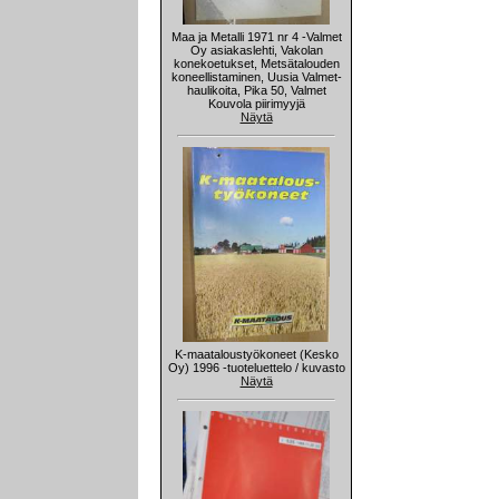
Maa ja Metalli 1971 nr 4 -Valmet
Oy asiakaslehti, Vakolan
konekoetukset, Metsätalouden
koneellistaminen, Uusia Valmet-
haulikoita, Pika 50, Valmet
Kouvola piirimyyjä
Näytä
K-maataloustyökoneet (Kesko
Oy) 1996 -tuoteluettelo / kuvasto
Näytä