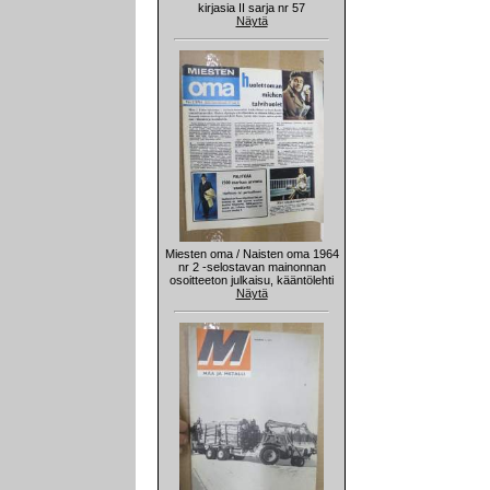
kirjasia II sarja nr 57
Näytä
Miesten oma / Naisten oma 1964
nr 2 -selostavan mainonnan
osoitteeton julkaisu, kääntölehti
Näytä