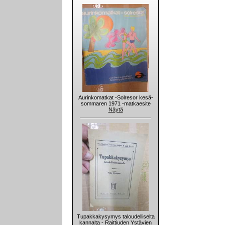
Aurinkomatkat -Solresor kesä-
sommaren 1971 -matkaesite
Näytä
Tupakkakysymys taloudelliselta
kannalta - Raittiuden Ystävien