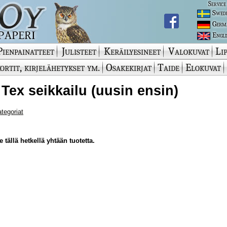
Service
Swed
Germ
Engli
Pienpainatteet
Julisteet
Keräilyesineet
Valokuvat
Lip
ortit, kirjelähetykset ym.
Osakekirjat
Taide
Elokuvat
 Tex seikkailu (uusin ensin)
ategoriat
 tällä hetkellä yhtään tuotetta.