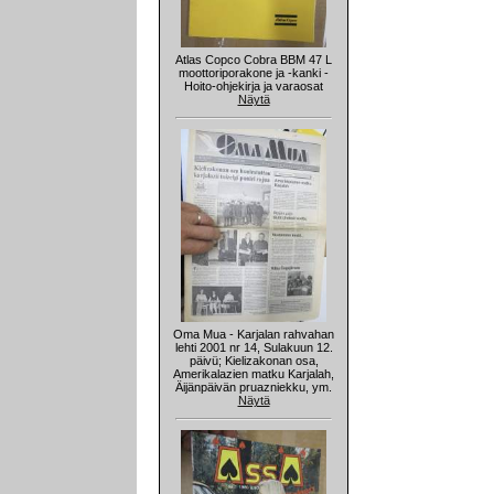
Atlas Copco Cobra BBM 47 L
moottoriporakone ja -kanki -
Hoito-ohjekirja ja varaosat
Näytä
Oma Mua - Karjalan rahvahan
lehti 2001 nr 14, Sulakuun 12.
päivü; Kielizakonan osa,
Amerikalazien matku Karjalah,
Äijänpäivän pruazniekku, ym.
Näytä