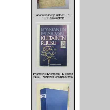
Laborin koneet ja laitteet 1976-
1977 -tuoteluettelo
Paustovski Konstantin - Kultainen
ruusu - huomioita kirjailijan työstä