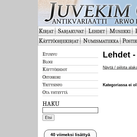
Kirjat
Sarjakuvat
Lehdet
Musiikki
Käyttöohjekirjat
Numismatiikka
Postik
Lehdet -
Etusivu
Blogi
Näytä / piilota alak
Käyttöehdot
Ostoskori
Yritysinfo
Kategoriassa ei ole
Ota yhteyttä
HAKU
40 viimeksi lisättyä