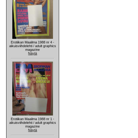
Erotiikan Maailma 1988 nr 4 -
aikuisviihdelehti / adult graphics
magazine
Näytä
Erotiikan Maailma 1988 nr 1 -
aikuisviihdelehti / adult graphics
magazine
Näytä