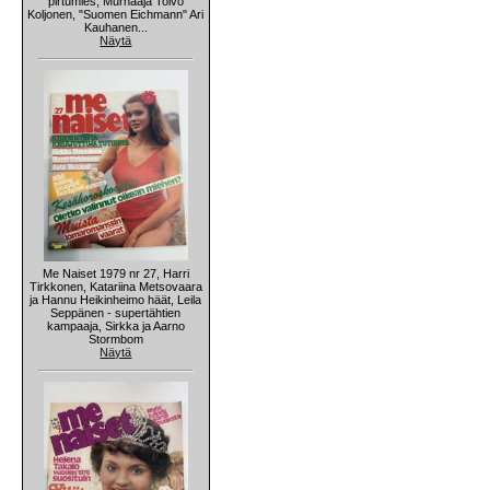
pirtumies, Murhaaja Toivo
Koljonen, "Suomen Eichmann" Ari
Kauhanen...
Näytä
Me Naiset 1979 nr 27, Harri
Tirkkonen, Katariina Metsovaara
ja Hannu Heikinheimo häät, Leila
Seppänen - supertähtien
kampaaja, Sirkka ja Aarno
Stormbom
Näytä