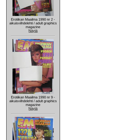
Erotiikan Maailma 1990 nr 2 -
aikuisviihdelehti / adult graphics
magazine
Näytä
Erotiikan Maailma 1990 nr 9 -
aikuisviihdelehti / adult graphics
magazine
Näytä