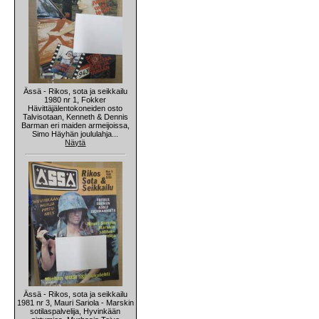
Ässä - Rikos, sota ja seikkailu
1980 nr 1, Fokker
Hävittäjälentokoneiden osto
Talvisotaan, Kenneth & Dennis
Barman eri maiden armeijoissa,
Simo Häyhän joululahja...
Näytä
Ässä - Rikos, sota ja seikkailu
1981 nr 3, Mauri Sariola - Marskin
sotilaspalvelija, Hyvinkään