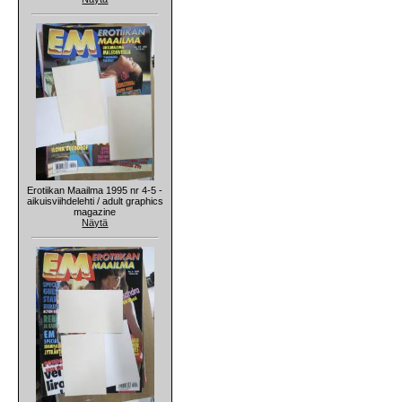
Erotiikan Maailma 1995 nr 4-5 -
aikuisviihdelehti / adult graphics
magazine
Näytä