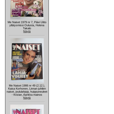
Me Naiset 1979 nr 7, Päivi Uitto
yllätysmissi Oulusta, Helena
Takalo
Näytä
Me Naiset 1986 nr 49 (2.12.),
Kaisa Korhonen, Linnan juhlien
naiset, joululahjoja, huippuneuleet
- Krizian, Aarikka mainos
Näytä