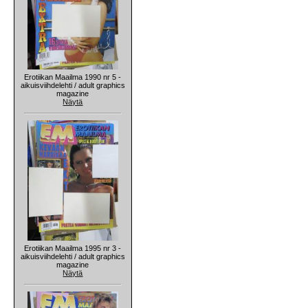
Erotiikan Maailma 1990 nr 5 -
aikuisviihdelehti / adult graphics
magazine
Näytä
Erotiikan Maailma 1995 nr 3 -
aikuisviihdelehti / adult graphics
magazine
Näytä