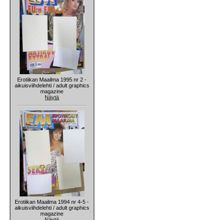
Erotiikan Maailma 1995 nr 2 -
aikuisviihdelehti / adult graphics
magazine
Näytä
Erotiikan Maailma 1994 nr 4-5 -
aikuisviihdelehti / adult graphics
magazine
Näytä