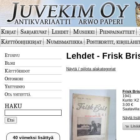
Kirjat
Sarjakuvat
Lehdet
Musiikki
Pienpainatteet
Käyttöohjekirjat
Numismatiikka
Postikortit, kirjelähe
Lehdet - Frisk Bri
Etusivu
Blogi
Näytä / piilota alakategoriat
Käyttöehdot
Ostoskori
Yritysinfo
Frisk Bris
Ota yhteyttä
1941
Kunto: K2 
HAKU
3.00 €
Saatavilla:
Näytä lisä
Lisää
40 viimeksi lisättyä