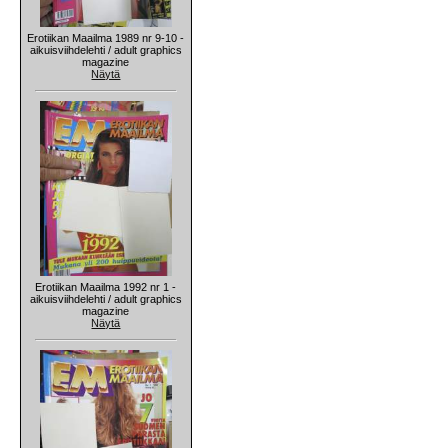
Erotiikan Maailma 1989 nr 9-10 -
aikuisviihdelehti / adult graphics
magazine
Näytä
Erotiikan Maailma 1992 nr 1 -
aikuisviihdelehti / adult graphics
magazine
Näytä