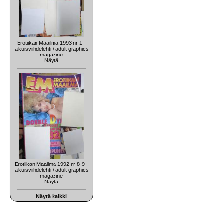
Erotiikan Maailma 1993 nr 1 -
aikuisviihdelehti / adult graphics
magazine
Näytä
Erotiikan Maailma 1992 nr 8-9 -
aikuisviihdelehti / adult graphics
magazine
Näytä
Näytä kaikki