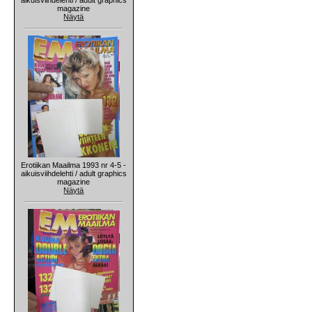
magazine
Näytä
Erotiikan Maailma 1993 nr 4-5 -
aikuisviihdelehti / adult graphics
magazine
Näytä