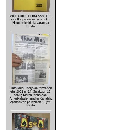
Atlas Copco Cobra BBM 47 L
moottoriporakone ja -kanki -
Hoito-ohjekirja ja varaosat
Näytä
Oma Mua - Karjalan rahvahan
lehti 2001 nr 14, Sulakuun 12.
päivü; Kielizakonan osa,
Amerikalazien matku Karjalah,
Äijänpäivän pruazniekku, ym.
Näytä