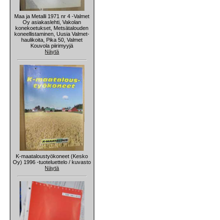
Maa ja Metalli 1971 nr 4 -Valmet
Oy asiakaslehti, Vakolan
konekoetukset, Metsätalouden
koneellistaminen, Uusia Valmet-
haulikoita, Pika 50, Valmet
Kouvola piirimyyjä
Näytä
K-maataloustyökoneet (Kesko
Oy) 1996 -tuoteluettelo / kuvasto
Näytä