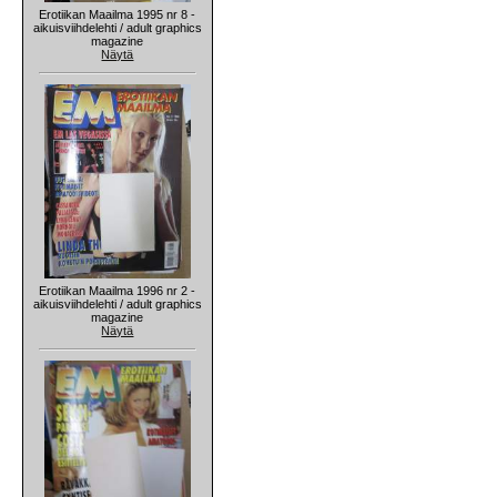
Erotiikan Maailma 1995 nr 8 -
aikuisviihdelehti / adult graphics
magazine
Näytä
Erotiikan Maailma 1996 nr 2 -
aikuisviihdelehti / adult graphics
magazine
Näytä