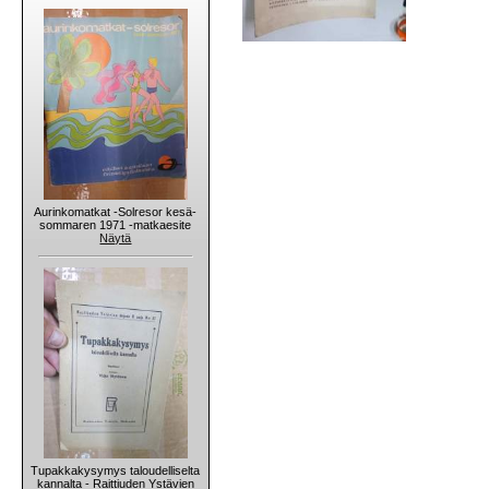
Aurinkomatkat -Solresor kesä-
sommaren 1971 -matkaesite
Näytä
Tupakkakysymys taloudelliselta
kannalta - Raittiuden Ystävien