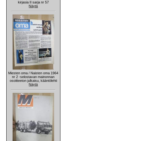
kirjasia II sarja nr 57
Näytä
Miesten oma / Naisten oma 1964
nr 2 -selostavan mainonnan
osoitteeton julkaisu, kääntölehti
Näytä