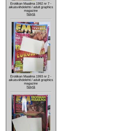
Erotiikan Maailma 1992 nr 7 -
aikuisviihdelehti / adult graphics
magazine
Näytä
Erotiikan Maailma 1993 nr 2 -
aikuisviihdelehti / adult graphics
magazine
Näytä