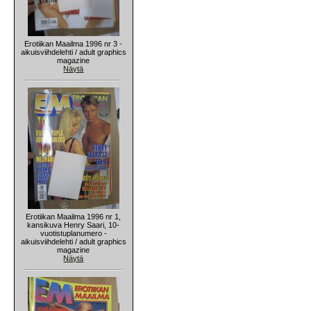
Erotiikan Maailma 1996 nr 3 -
aikuisviihdelehti / adult graphics
magazine
Näytä
Erotiikan Maailma 1996 nr 1,
kansikuva Henry Saari, 10-
vuotistuplanumero -
aikuisviihdelehti / adult graphics
magazine
Näytä