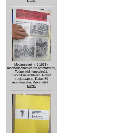
Näytä
Mottimestari nr 3 1971 -
moottorisahamiesten ammattilehti,
Työpenkkimenetelmää,
Turvallisuusohhjeita, Raket
suojasaapas, Raket 50
moottorisaha, Raket öljyt...
Näytä