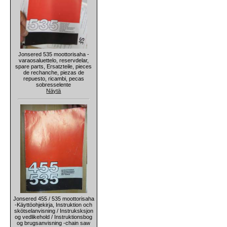
Jonsered 535 moottorisaha -
varaosaluettelo, reservdelar,
spare parts, Ersatzteile, pieces
de rechanche, piezas de
repuesto, ricambi, pecas
sobresselente
Näytä
Jonsered 455 / 535 moottorisaha
-Käyttöohjekirja, Instruktion och
skötselanvisning / Instruksksjon
og vedlikehold / Instruktionsbog
og brugsanvisning -chain saw