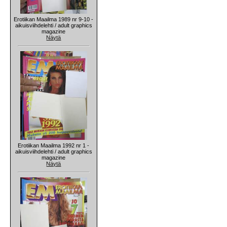
Erotiikan Maailma 1989 nr 9-10 -
aikuisviihdelehti / adult graphics
magazine
Näytä
Erotiikan Maailma 1992 nr 1 -
aikuisviihdelehti / adult graphics
magazine
Näytä