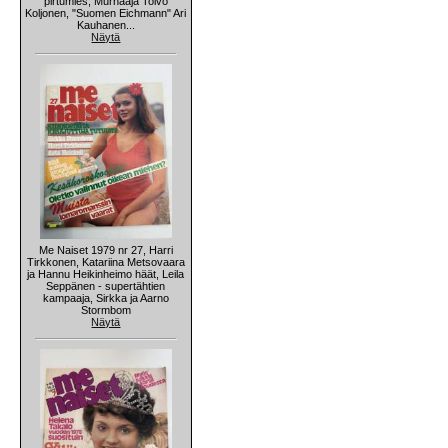
pirtumies, Murhaaja Toivo
Koljonen, "Suomen Eichmann" Ari
Kauhanen...
Näytä
Me Naiset 1979 nr 27, Harri
Tirkkonen, Katariina Metsovaara
ja Hannu Heikinheimo häät, Leila
Seppänen - supertähtien
kampaaja, Sirkka ja Aarno
Stormbom
Näytä