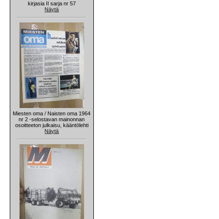
kirjasia II sarja nr 57
Näytä
Miesten oma / Naisten oma 1964
nr 2 -selostavan mainonnan
osoitteeton julkaisu, kääntölehti
Näytä