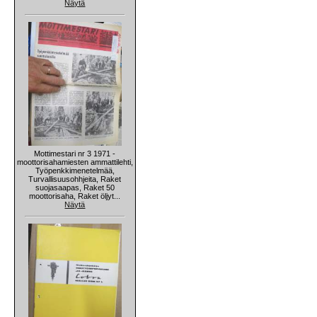
Näytä
Mottimestari nr 3 1971 -
moottorisahamiesten ammattilehti,
Työpenkkimenetelmää,
Turvallisuusohhjeita, Raket
suojasaapas, Raket 50
moottorisaha, Raket öljyt...
Näytä