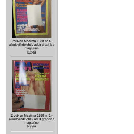
Erotiikan Maailma 1988 nr 4 -
aikuisviihdelehti / adult graphics
magazine
Näytä
Erotiikan Maailma 1988 nr 1 -
aikuisviihdelehti / adult graphics
magazine
Näytä