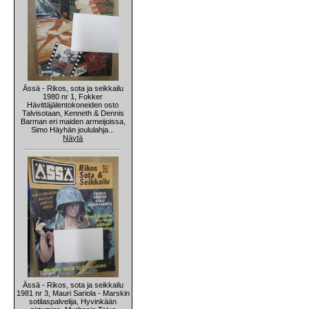
Ässä - Rikos, sota ja seikkailu
1980 nr 1, Fokker
Hävittäjälentokoneiden osto
Talvisotaan, Kenneth & Dennis
Barman eri maiden armeijoissa,
Simo Häyhän joululahja...
Näytä
Ässä - Rikos, sota ja seikkailu
1981 nr 3, Mauri Sariola - Marskin
sotilaspalvelija, Hyvinkään