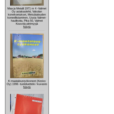
Maa ja Metalli 1971 nr 4 -Valmet
Oy asiakaslehti, Vakolan
konekoetukset, Metsätalouden
koneellistaminen, Uusia Valmet-
haulikoita, Pika 50, Valmet
Kouvola piirimyyjä
Näytä
K-maataloustyökoneet (Kesko
Oy) 1996 -tuoteluettelo / kuvasto
Näytä