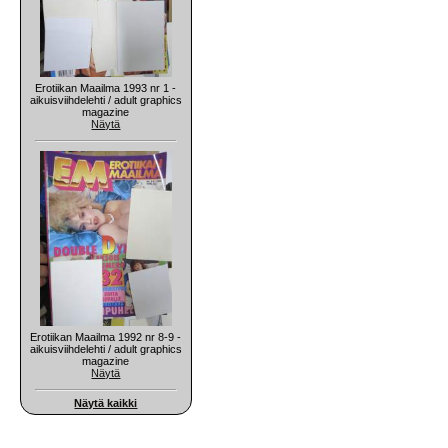
Erotiikan Maailma 1993 nr 1 -
aikuisviihdelehti / adult graphics
magazine
Näytä
Erotiikan Maailma 1992 nr 8-9 -
aikuisviihdelehti / adult graphics
magazine
Näytä
Näytä kaikki