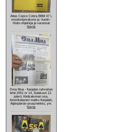
Atlas Copco Cobra BBM 47 L
moottoriporakone ja -kanki -
Hoito-ohjekirja ja varaosat
Näytä
Oma Mua - Karjalan rahvahan
lehti 2001 nr 14, Sulakuun 12.
päivü; Kielizakonan osa,
Amerikalazien matku Karjalah,
Äijänpäivän pruazniekku, ym.
Näytä