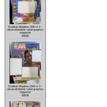
Erotiikan Maailma 1990 nr 5 -
aikuisviihdelehti / adult graphics
magazine
Näytä
Erotiikan Maailma 1995 nr 3 -
aikuisviihdelehti / adult graphics
magazine
Näytä