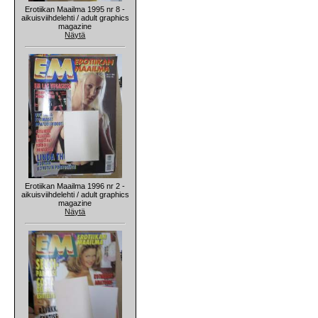
Erotiikan Maailma 1995 nr 8 -
aikuisviihdelehti / adult graphics
magazine
Näytä
Erotiikan Maailma 1996 nr 2 -
aikuisviihdelehti / adult graphics
magazine
Näytä