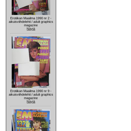
Erotiikan Maailma 1990 nr 2 -
aikuisviihdelehti / adult graphics
magazine
Näytä
Erotiikan Maailma 1990 nr 9 -
aikuisviihdelehti / adult graphics
magazine
Näytä