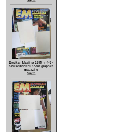
Erotiikan Maailma 1995 nr 4-5 -
aikuisviihdelehti / adult graphics
magazine
Näytä