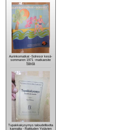
Aurinkomatkat -Solresor kesä-
sommaren 1971 -matkaesite
Näytä
Tupakkakysymys taloudelliselta
kannalta - Raittiuden Ystävien