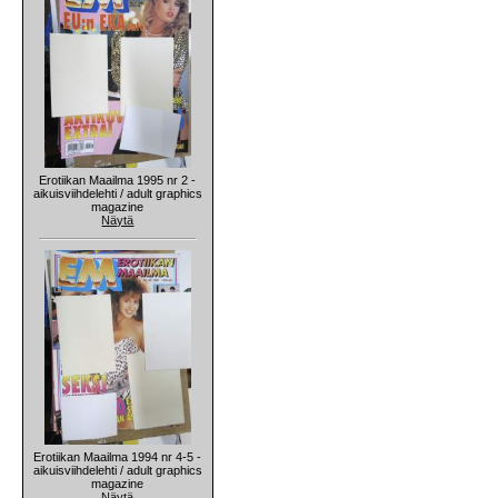
Erotiikan Maailma 1995 nr 2 -
aikuisviihdelehti / adult graphics
magazine
Näytä
Erotiikan Maailma 1994 nr 4-5 -
aikuisviihdelehti / adult graphics
magazine
Näytä