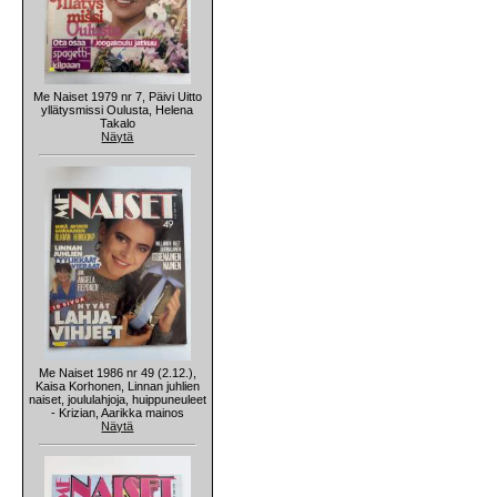
Me Naiset 1979 nr 7, Päivi Uitto
yllätysmissi Oulusta, Helena
Takalo
Näytä
Me Naiset 1986 nr 49 (2.12.),
Kaisa Korhonen, Linnan juhlien
naiset, joululahjoja, huippuneuleet
- Krizian, Aarikka mainos
Näytä