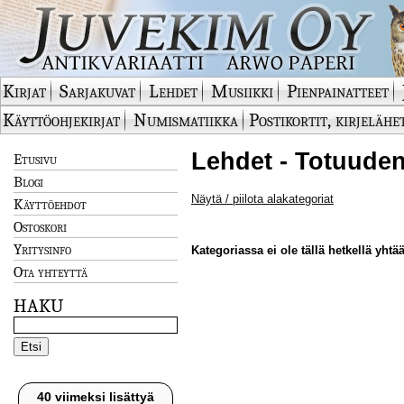
Kirjat
Sarjakuvat
Lehdet
Musiikki
Pienpainatteet
Käyttöohjekirjat
Numismatiikka
Postikortit, kirjelähe
Lehdet - Totuuden
Etusivu
Blogi
Näytä / piilota alakategoriat
Käyttöehdot
Ostoskori
Yritysinfo
Kategoriassa ei ole tällä hetkellä yhtää
Ota yhteyttä
HAKU
40 viimeksi lisättyä