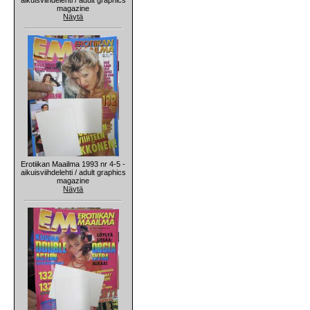
magazine
Näytä
Erotiikan Maailma 1993 nr 4-5 -
aikuisviihdelehti / adult graphics
magazine
Näytä