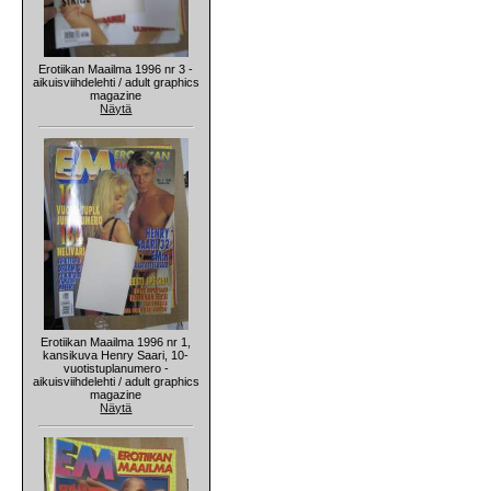
Erotiikan Maailma 1996 nr 3 -
aikuisviihdelehti / adult graphics
magazine
Näytä
Erotiikan Maailma 1996 nr 1,
kansikuva Henry Saari, 10-
vuotistuplanumero -
aikuisviihdelehti / adult graphics
magazine
Näytä