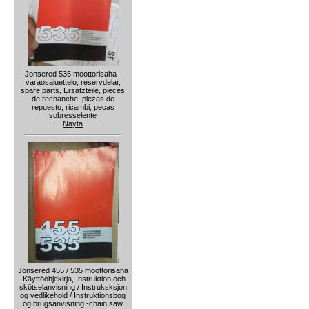
Jonsered 535 moottorisaha -
varaosaluettelo, reservdelar,
spare parts, Ersatzteile, pieces
de rechanche, piezas de
repuesto, ricambi, pecas
sobresselente
Näytä
Jonsered 455 / 535 moottorisaha
-Käyttöohjekirja, Instruktion och
skötselanvisning / Instruksksjon
og vedlikehold / Instruktionsbog
og brugsanvisning -chain saw