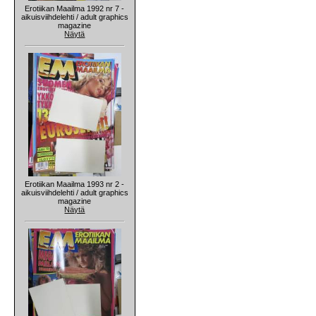
Erotiikan Maailma 1992 nr 7 -
aikuisviihdelehti / adult graphics
magazine
Näytä
Erotiikan Maailma 1993 nr 2 -
aikuisviihdelehti / adult graphics
magazine
Näytä