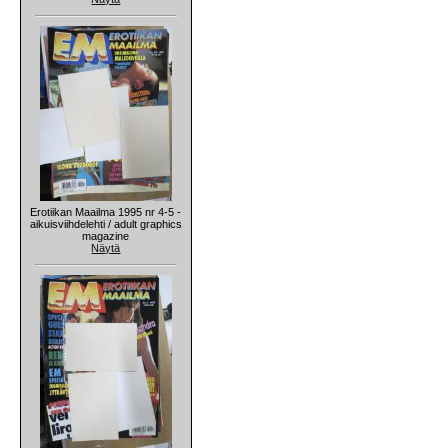
Erotiikan Maailma 1995 nr 4-5 -
aikuisviihdelehti / adult graphics
magazine
Näytä