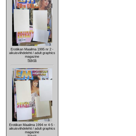
Erotiikan Maailma 1995 nr 2 -
aikuisviihdelehti / adult graphics
magazine
Näytä
Erotiikan Maailma 1994 nr 4-5 -
aikuisviihdelehti / adult graphics
magazine
Näytä