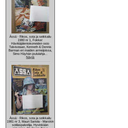
Ässä - Rikos, sota ja seikkailu
1980 nr 1, Fokker
Hävittäjälentokoneiden osto
Talvisotaan, Kenneth & Dennis
Barman eri maiden armeijoissa,
Simo Häyhän joululahja...
Näytä
Ässä - Rikos, sota ja seikkailu
1981 nr 3, Mauri Sariola - Marskin
sotilaspalvelija, Hyvinkään