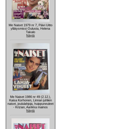
Me Naiset 1979 nr 7, Päivi Uitto
yllätysmissi Oulusta, Helena
Takalo
Näytä
Me Naiset 1986 nr 49 (2.12.),
Kaisa Korhonen, Linnan juhlien
naiset, joululahjoja, huippuneuleet
- Krizian, Aarikka mainos
Näytä