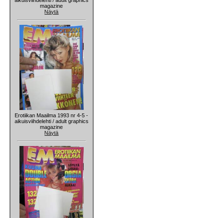
magazine
Näytä
Erotiikan Maailma 1993 nr 4-5 -
aikuisviihdelehti / adult graphics
magazine
Näytä