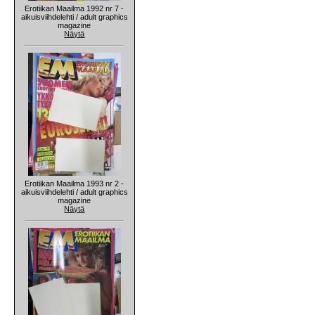
Erotiikan Maailma 1992 nr 7 -
aikuisviihdelehti / adult graphics
magazine
Näytä
Erotiikan Maailma 1993 nr 2 -
aikuisviihdelehti / adult graphics
magazine
Näytä