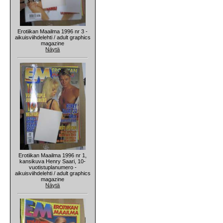
Erotiikan Maailma 1996 nr 3 -
aikuisviihdelehti / adult graphics
magazine
Näytä
Erotiikan Maailma 1996 nr 1,
kansikuva Henry Saari, 10-
vuotistuplanumero -
aikuisviihdelehti / adult graphics
magazine
Näytä