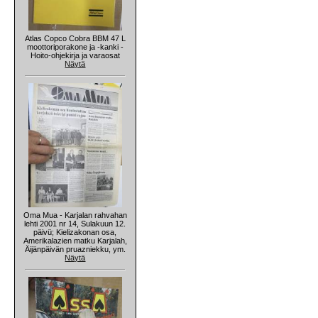
Atlas Copco Cobra BBM 47 L
moottoriporakone ja -kanki -
Hoito-ohjekirja ja varaosat
Näytä
Oma Mua - Karjalan rahvahan
lehti 2001 nr 14, Sulakuun 12.
päivü; Kielizakonan osa,
Amerikalazien matku Karjalah,
Äijänpäivän pruazniekku, ym.
Näytä