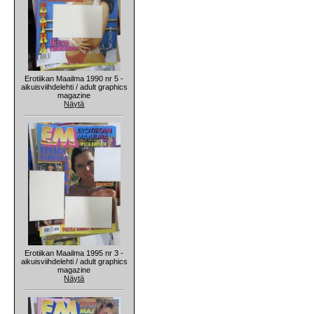
Erotiikan Maailma 1990 nr 5 -
aikuisviihdelehti / adult graphics
magazine
Näytä
Erotiikan Maailma 1995 nr 3 -
aikuisviihdelehti / adult graphics
magazine
Näytä