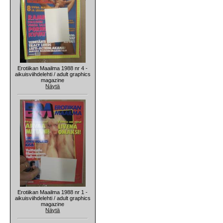
Erotiikan Maailma 1988 nr 4 -
aikuisviihdelehti / adult graphics
magazine
Näytä
Erotiikan Maailma 1988 nr 1 -
aikuisviihdelehti / adult graphics
magazine
Näytä