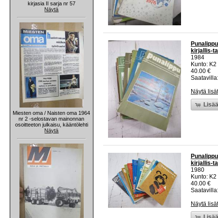
kirjasia II sarja nr 57
Näytä
Punalippu
kirjallis-
1984
Kunto: K2 
40.00 €
Saatavilla:
Näytä lisä
Lisää
Miesten oma / Naisten oma 1964
nr 2 -selostavan mainonnan
osoitteeton julkaisu, kääntölehti
Näytä
Punalippu
kirjallis-
1980
Kunto: K2 
40.00 €
Saatavilla:
Näytä lisä
Lisää