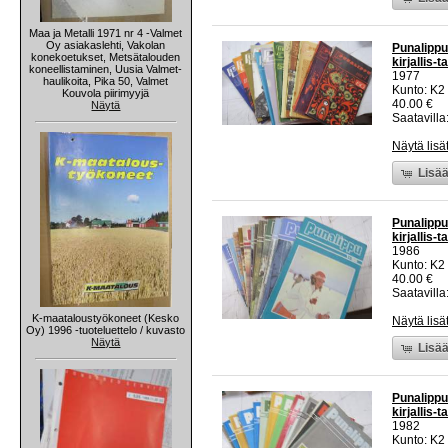
Maa ja Metalli 1971 nr 4 -Valmet
Oy asiakaslehti, Vakolan
Punalippu
konekoetukset, Metsätalouden
kirjallis-
koneellistaminen, Uusia Valmet-
1977
haulikoita, Pika 50, Valmet
Kunto: K2 
Kouvola piirimyyjä
40.00 €
Näytä
Saatavilla:
Näytä lisä
Lisää
Punalippu
kirjallis-
1986
Kunto: K2 
40.00 €
Saatavilla:
K-maataloustyökoneet (Kesko
Näytä lisä
Oy) 1996 -tuoteluettelo / kuvasto
Näytä
Lisää
Punalippu
kirjallis-
1982
Kunto: K2 