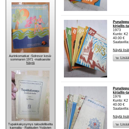
Punalippu
kirjallis-
1973
Kunto: K2 
40.00 €
Saatavilla:
Näytä lisä
Aurinkomatkat -Solresor kesä-
Lisää
sommaren 1971 -matkaesite
Näytä
Punalippu
kirjallis-
1976
Kunto: K2 
40.00 €
Saatavilla:
Näytä lisä
Tupakkakysymys taloudelliselta
Lisää
kannalta - Raittiuden Ystävien