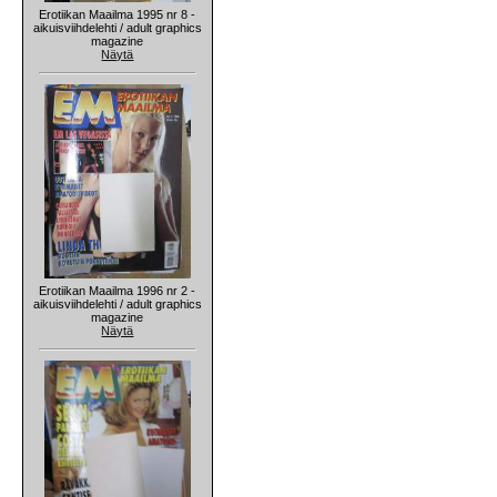
Erotiikan Maailma 1995 nr 8 -
aikuisviihdelehti / adult graphics
magazine
Näytä
Erotiikan Maailma 1996 nr 2 -
aikuisviihdelehti / adult graphics
magazine
Näytä