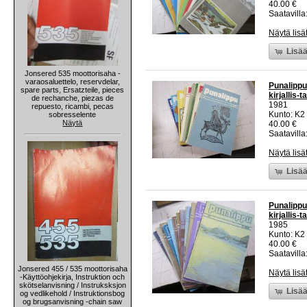
40.00 €
Saatavilla:
Näytä lisä
Lisää
Jonsered 535 moottorisaha -
varaosaluettelo, reservdelar,
Punalippu
spare parts, Ersatzteile, pieces
kirjallis-
de rechanche, piezas de
1981
repuesto, ricambi, pecas
Kunto: K2 
sobresselente
Näytä
40.00 €
Saatavilla:
Näytä lisä
Lisää
Punalippu
kirjallis-
1985
Kunto: K2 
40.00 €
Saatavilla:
Jonsered 455 / 535 moottorisaha
Näytä lisä
-Käyttöohjekirja, Instruktion och
skötselanvisning / Instruksksjon
Lisää
og vedlikehold / Instruktionsbog
og brugsanvisning -chain saw