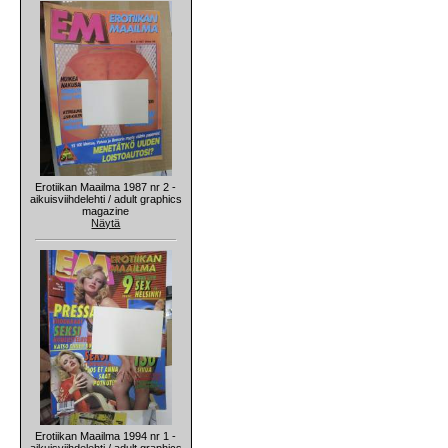
Erotiikan Maailma 1987 nr 2 -
aikuisviihdelehti / adult graphics
magazine
Näytä
Erotiikan Maailma 1994 nr 1 -
aikuisviihdelehti / adult graphics