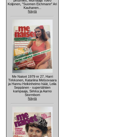
pirtumies, Murhaaja Toivo
Koljonen, "Suomen Eichmann" Ari
Kauhanen...
Näytä
Me Naiset 1979 nr 27, Harri
Tirkkonen, Katariina Metsovaara
ja Hannu Heikinheimo häät, Leila
Seppänen - supertähtien
kampaaja, Sirkka ja Aarno
Stormbom
Näytä