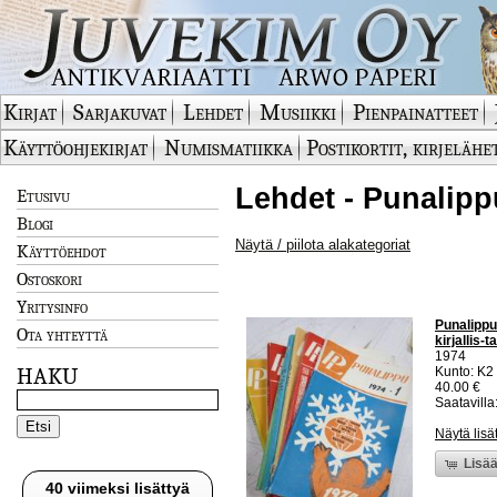
Kirjat
Sarjakuvat
Lehdet
Musiikki
Pienpainatteet
Käyttöohjekirjat
Numismatiikka
Postikortit, kirjelähe
Lehdet - Punalipp
Etusivu
Blogi
Näytä / piilota alakategoriat
Käyttöehdot
Ostoskori
Yritysinfo
Punalippu
Ota yhteyttä
kirjallis-
1974
HAKU
Kunto: K2 
40.00 €
Saatavilla:
Näytä lisä
Lisää
40 viimeksi lisättyä