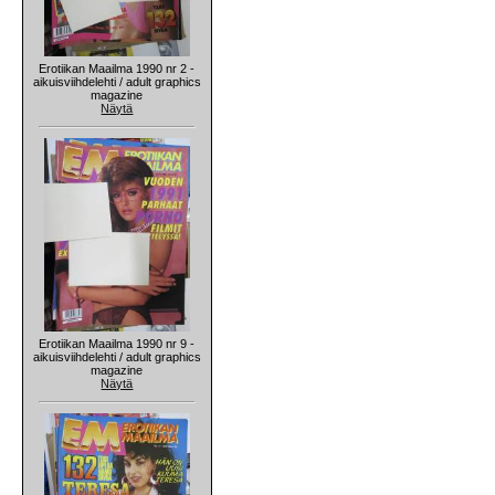
Erotiikan Maailma 1990 nr 2 -
aikuisviihdelehti / adult graphics
magazine
Näytä
Erotiikan Maailma 1990 nr 9 -
aikuisviihdelehti / adult graphics
magazine
Näytä