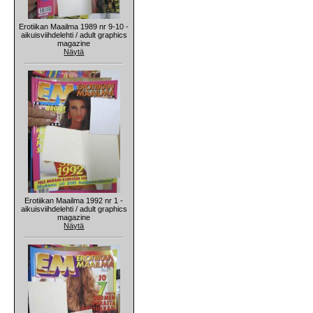
Erotiikan Maailma 1989 nr 9-10 -
aikuisviihdelehti / adult graphics
magazine
Näytä
Erotiikan Maailma 1992 nr 1 -
aikuisviihdelehti / adult graphics
magazine
Näytä