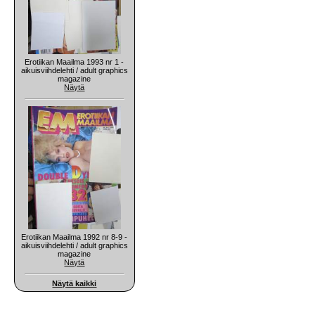
Erotiikan Maailma 1993 nr 1 -
aikuisviihdelehti / adult graphics
magazine
Näytä
Erotiikan Maailma 1992 nr 8-9 -
aikuisviihdelehti / adult graphics
magazine
Näytä
Näytä kaikki