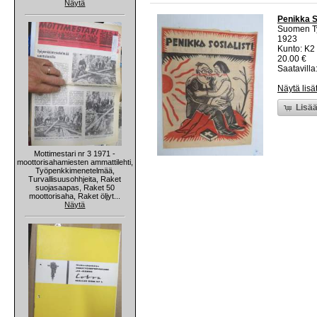
Näytä
Penikka S
Suomen Ty
1923
Kunto: K2 
20.00 €
Saatavilla:
Näytä lisä
Lisää
Mottimestari nr 3 1971 -
moottorisahamiesten ammattilehti,
Työpenkkimenetelmää,
Turvallisuusohhjeita, Raket
suojasaapas, Raket 50
moottorisaha, Raket öljyt...
Näytä