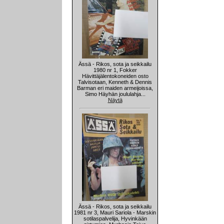
Ässä - Rikos, sota ja seikkailu
1980 nr 1, Fokker
Hävittäjälentokoneiden osto
Talvisotaan, Kenneth & Dennis
Barman eri maiden armeijoissa,
Simo Häyhän joululahja...
Näytä
Ässä - Rikos, sota ja seikkailu
1981 nr 3, Mauri Sariola - Marskin
sotilaspalvelija, Hyvinkään