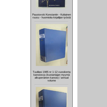
Paustovski Konstantin - Kultainen
ruusu - huomioita kirjailijan työstä
Tuulilasi 1985 nr 1-12 vuosikerta
kansiossa (kustantajan myymä
alkuperäinen kansio) / annual
volume