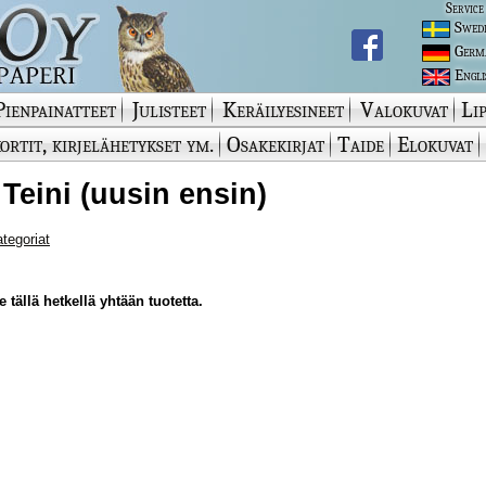
Service
Swed
Germ
Engli
Pienpainatteet
Julisteet
Keräilyesineet
Valokuvat
Lip
ortit, kirjelähetykset ym.
Osakekirjat
Taide
Elokuvat
 Teini (uusin ensin)
ategoriat
 tällä hetkellä yhtään tuotetta.