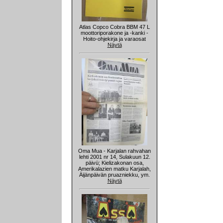
Atlas Copco Cobra BBM 47 L
moottoriporakone ja -kanki -
Hoito-ohjekirja ja varaosat
Näytä
Oma Mua - Karjalan rahvahan
lehti 2001 nr 14, Sulakuun 12.
päivü; Kielizakonan osa,
Amerikalazien matku Karjalah,
Äijänpäivän pruazniekku, ym.
Näytä