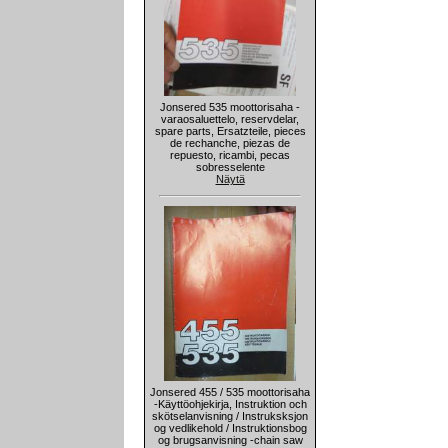
Jonsered 535 moottorisaha -
varaosaluettelo, reservdelar,
spare parts, Ersatzteile, pieces
de rechanche, piezas de
repuesto, ricambi, pecas
sobresselente
Näytä
Jonsered 455 / 535 moottorisaha
-Käyttöohjekirja, Instruktion och
skötselanvisning / Instruksksjon
og vedlikehold / Instruktionsbog
og brugsanvisning -chain saw