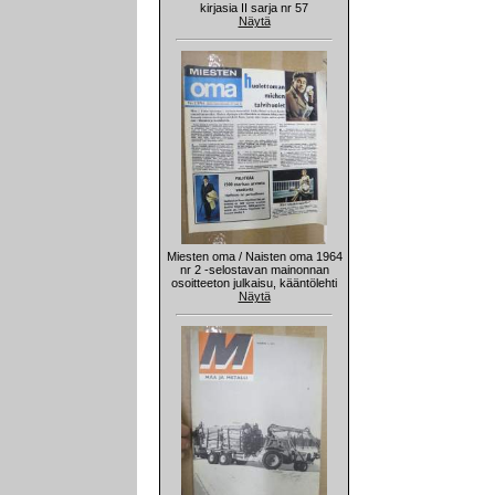
kirjasia II sarja nr 57
Näytä
Miesten oma / Naisten oma 1964
nr 2 -selostavan mainonnan
osoitteeton julkaisu, kääntölehti
Näytä