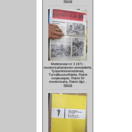
Näytä
Mottimestari nr 3 1971 -
moottorisahamiesten ammattilehti,
Työpenkkimenetelmää,
Turvallisuusohhjeita, Raket
suojasaapas, Raket 50
moottorisaha, Raket öljyt...
Näytä