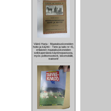
Väinö Harju - Maatalouskoneiden
hoito ja käyttö - Tieto ja taito nr 41,
erilaisten maatalouskoneiden
seikkaperäistä käytönopastusta,
myös polttomoottorit, lokomobiilit,
traktorit!