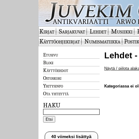
Kirjat
Sarjakuvat
Lehdet
Musiikki
Käyttöohjekirjat
Numismatiikka
Postik
Lehdet -
Etusivu
Blogi
Näytä / piilota alak
Käyttöehdot
Ostoskori
Yritysinfo
Kategoriassa ei ole
Ota yhteyttä
HAKU
40 viimeksi lisättyä