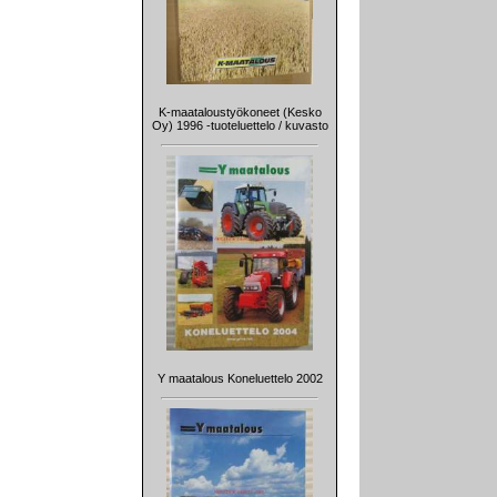
K-maataloustyökoneet (Kesko
Oy) 1996 -tuoteluettelo / kuvasto
Y maatalous Koneluettelo 2002