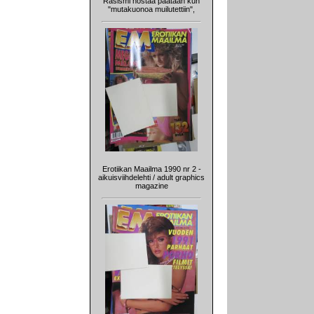
Rasismi nostaa päätään kun
"mutakuonoa muilutettiin",
Erotiikan Maailma 1990 nr 2 -
aikuisviihdelehti / adult graphics
magazine