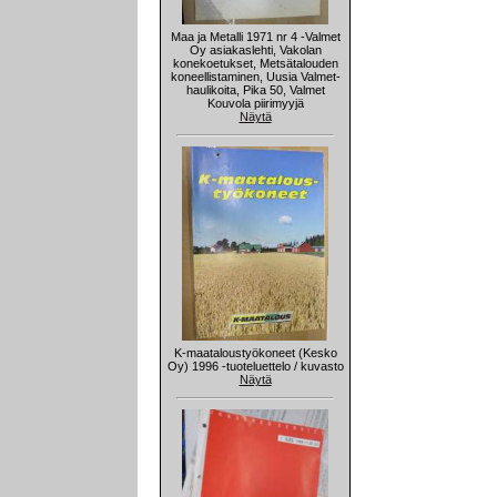
Maa ja Metalli 1971 nr 4 -Valmet
Oy asiakaslehti, Vakolan
konekoetukset, Metsätalouden
koneellistaminen, Uusia Valmet-
haulikoita, Pika 50, Valmet
Kouvola piirimyyjä
Näytä
K-maataloustyökoneet (Kesko
Oy) 1996 -tuoteluettelo / kuvasto
Näytä