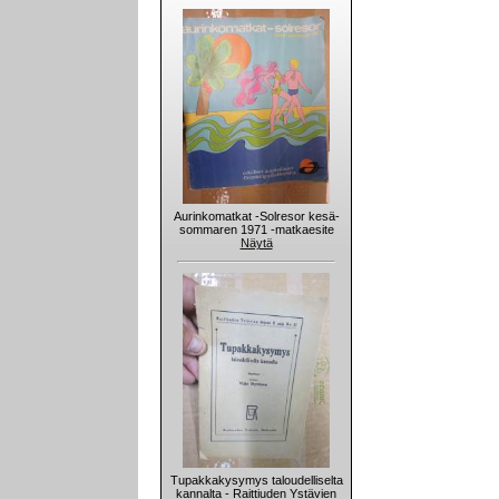
Aurinkomatkat -Solresor kesä-
sommaren 1971 -matkaesite
Näytä
Tupakkakysymys taloudelliselta
kannalta - Raittiuden Ystävien