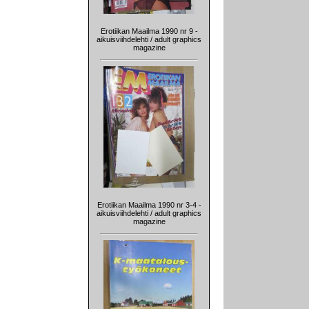
Erotiikan Maailma 1990 nr 9 -
aikuisviihdelehti / adult graphics
magazine
Erotiikan Maailma 1990 nr 3-4 -
aikuisviihdelehti / adult graphics
magazine