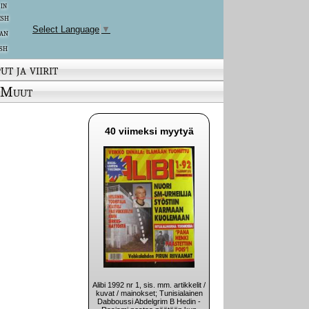
 in
ish
Select Language
▼
an
sh
ut ja viirit
Muut
40 viimeksi myytyä
Alibi 1992 nr 1, sis. mm. artikkelit /
kuvat / mainokset; Tunisialainen
Dabboussi Abdelgrim B Hedin -