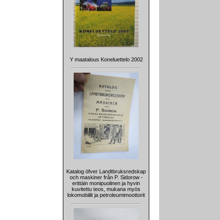
Y maatalous Koneluettelo 2002
Katalog öfver Landtbruksredskap
och maskiner från P. Sidorow -
erittäin monipuolinen ja hyvin
kuvitettu teos, mukana myös
lokomobiilit ja petroleumimoottorit