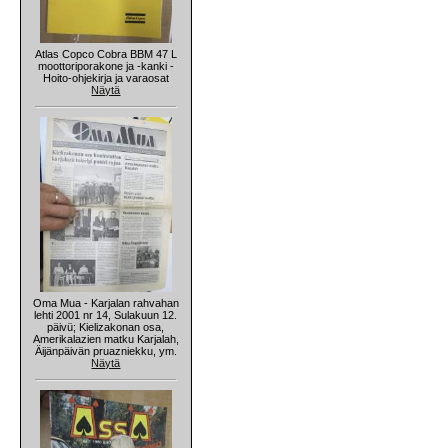
Atlas Copco Cobra BBM 47 L
moottoriporakone ja -kanki -
Hoito-ohjekirja ja varaosat
Näytä
Oma Mua - Karjalan rahvahan
lehti 2001 nr 14, Sulakuun 12.
päivü; Kielizakonan osa,
Amerikalazien matku Karjalah,
Äijänpäivän pruazniekku, ym.
Näytä