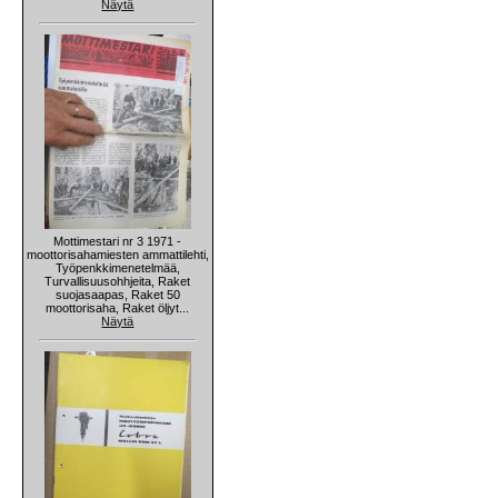
Näytä
Mottimestari nr 3 1971 -
moottorisahamiesten ammattilehti,
Työpenkkimenetelmää,
Turvallisuusohhjeita, Raket
suojasaapas, Raket 50
moottorisaha, Raket öljyt...
Näytä