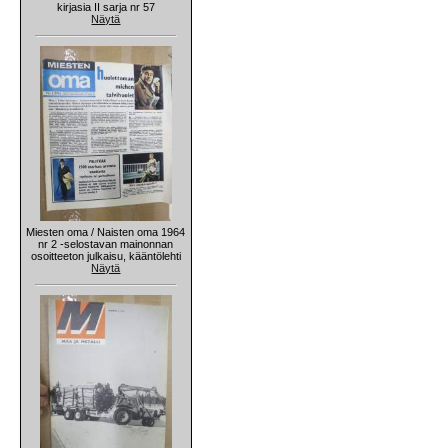
kirjasia II sarja nr 57
Näytä
Miesten oma / Naisten oma 1964
nr 2 -selostavan mainonnan
osoitteeton julkaisu, kääntölehti
Näytä