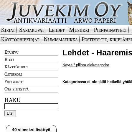
Kirjat
Sarjakuvat
Lehdet
Musiikki
Pienpainatteet
Käyttöohjekirjat
Numismatiikka
Postikortit, kirjelähe
Lehdet - Haaremis
Etusivu
Blogi
Näytä / piilota alakategoriat
Käyttöehdot
Ostoskori
Yritysinfo
Kategoriassa ei ole tällä hetkellä yhtää
Ota yhteyttä
HAKU
40 viimeksi lisättyä