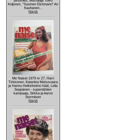
pirtumies, Murhaaja Toivo
Koljonen, "Suomen Eichmann" Ari
Kauhanen...
Näytä
Me Naiset 1979 nr 27, Harri
Tirkkonen, Katariina Metsovaara
ja Hannu Heikinheimo häät, Leila
Seppänen - supertähtien
kampaaja, Sirkka ja Aarno
Stormbom
Näytä