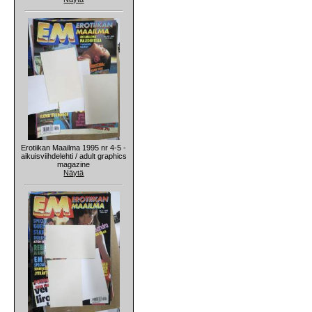
Erotiikan Maailma 1995 nr 4-5 -
aikuisviihdelehti / adult graphics
magazine
Näytä