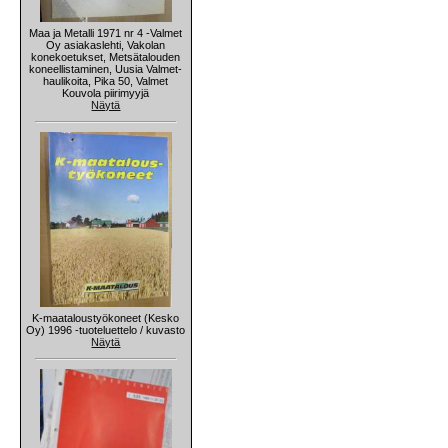
Maa ja Metalli 1971 nr 4 -Valmet
Oy asiakaslehti, Vakolan
konekoetukset, Metsätalouden
koneellistaminen, Uusia Valmet-
haulikoita, Pika 50, Valmet
Kouvola piirimyyjä
Näytä
K-maataloustyökoneet (Kesko
Oy) 1996 -tuoteluettelo / kuvasto
Näytä