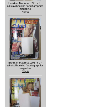
Erotiikan Maailma 1995 nr 8 -
aikuisviihdelehti / adult graphics
magazine
Näytä
Erotiikan Maailma 1996 nr 2 -
aikuisviihdelehti / adult graphics
magazine
Näytä