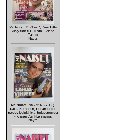
Me Naiset 1979 nr 7, Päivi Uitto
yllätysmissi Oulusta, Helena
Takalo
Näytä
Me Naiset 1986 nr 49 (2.12.),
Kaisa Korhonen, Linnan juhlien
naiset, joululahjoja, huippuneuleet
- Krizian, Aarikka mainos
Näytä