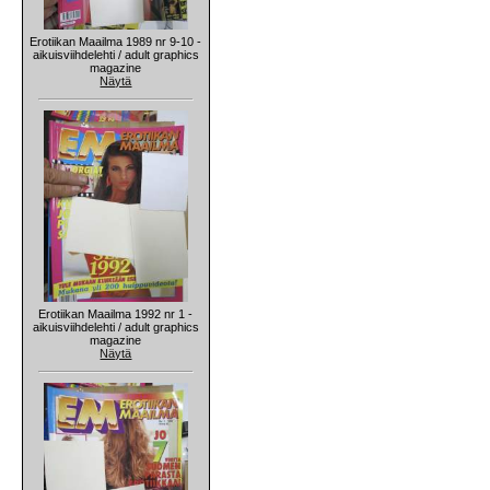
Erotiikan Maailma 1989 nr 9-10 -
aikuisviihdelehti / adult graphics
magazine
Näytä
Erotiikan Maailma 1992 nr 1 -
aikuisviihdelehti / adult graphics
magazine
Näytä