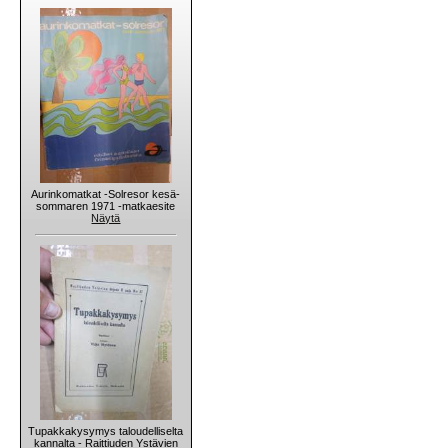
Aurinkomatkat -Solresor kesä-
sommaren 1971 -matkaesite
Näytä
Tupakkakysymys taloudelliselta
kannalta - Raittiuden Ystävien