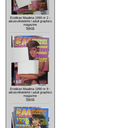
Erotiikan Maailma 1990 nr 2 -
aikuisviihdelehti / adult graphics
magazine
Näytä
Erotiikan Maailma 1990 nr 9 -
aikuisviihdelehti / adult graphics
magazine
Näytä