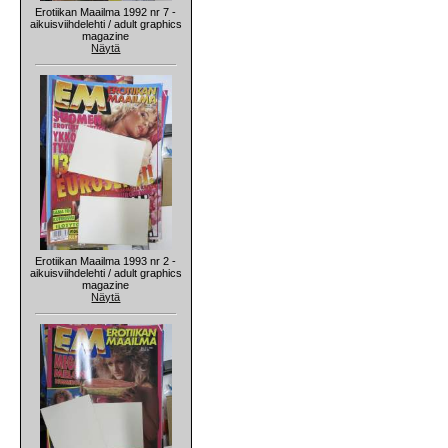
Erotiikan Maailma 1992 nr 7 -
aikuisviihdelehti / adult graphics
magazine
Näytä
Erotiikan Maailma 1993 nr 2 -
aikuisviihdelehti / adult graphics
magazine
Näytä