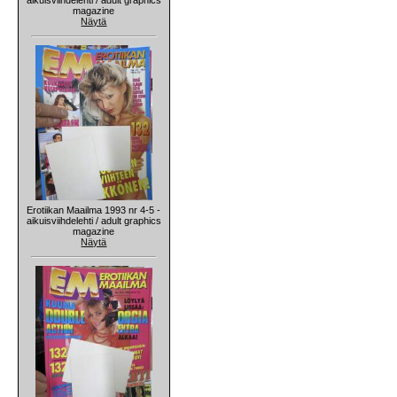
magazine
Näytä
Erotiikan Maailma 1993 nr 4-5 -
aikuisviihdelehti / adult graphics
magazine
Näytä