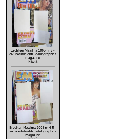
Erotiikan Maailma 1995 nr 2 -
aikuisviihdelehti / adult graphics
magazine
Näytä
Erotiikan Maailma 1994 nr 4-5 -
aikuisviihdelehti / adult graphics
magazine
Näytä