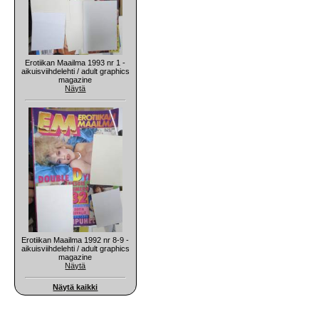
Erotiikan Maailma 1993 nr 1 -
aikuisviihdelehti / adult graphics
magazine
Näytä
Erotiikan Maailma 1992 nr 8-9 -
aikuisviihdelehti / adult graphics
magazine
Näytä
Näytä kaikki