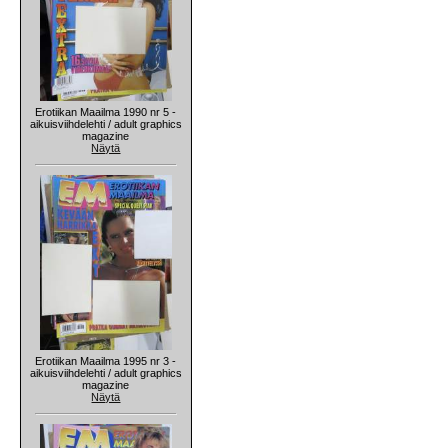
Erotiikan Maailma 1990 nr 5 -
aikuisviihdelehti / adult graphics
magazine
Näytä
Erotiikan Maailma 1995 nr 3 -
aikuisviihdelehti / adult graphics
magazine
Näytä