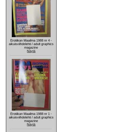
Erotiikan Maailma 1988 nr 4 -
aikuisviihdelehti / adult graphics
magazine
Näytä
Erotiikan Maailma 1988 nr 1 -
aikuisviihdelehti / adult graphics
magazine
Näytä