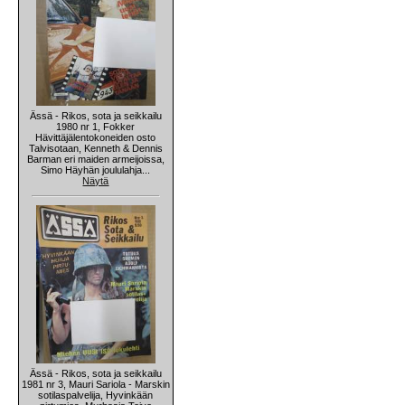
Ässä - Rikos, sota ja seikkailu
1980 nr 1, Fokker
Hävittäjälentokoneiden osto
Talvisotaan, Kenneth & Dennis
Barman eri maiden armeijoissa,
Simo Häyhän joululahja...
Näytä
Ässä - Rikos, sota ja seikkailu
1981 nr 3, Mauri Sariola - Marskin
sotilaspalvelija, Hyvinkään