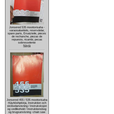
Jonsered 535 moottorisaha -
varaosaluettelo, reservdelar,
spare parts, Ersatzteile, pieces
de rechanche, piezas de
repuesto, ricambi, pecas
sobresselente
Näytä
Jonsered 455 / 535 moottorisaha
-Käyttöohjekirja, Instruktion och
skötselanvisning / Instruksksjon
og vedlikehold / Instruktionsbog
og brugsanvisning -chain saw