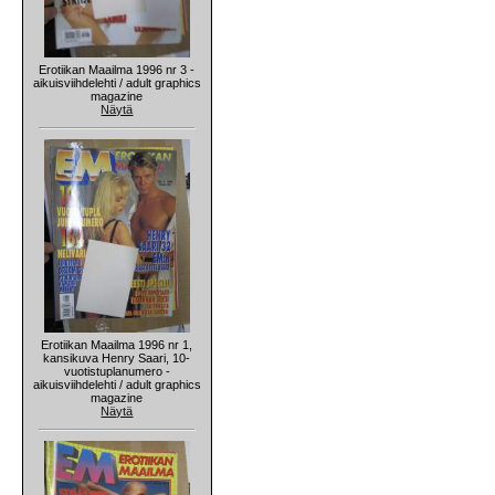
Erotiikan Maailma 1996 nr 3 -
aikuisviihdelehti / adult graphics
magazine
Näytä
Erotiikan Maailma 1996 nr 1,
kansikuva Henry Saari, 10-
vuotistuplanumero -
aikuisviihdelehti / adult graphics
magazine
Näytä