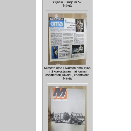
kirjasia II sarja nr 57
Näytä
Miesten oma / Naisten oma 1964
nr 2 -selostavan mainonnan
osoitteeton julkaisu, kääntölehti
Näytä