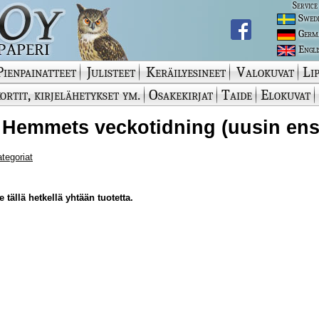
Service
Swed
Germ
Engli
Pienpainatteet
Julisteet
Keräilyesineet
Valokuvat
Lip
ortit, kirjelähetykset ym.
Osakekirjat
Taide
Elokuvat
 Hemmets veckotidning (uusin ens
ategoriat
 tällä hetkellä yhtään tuotetta.