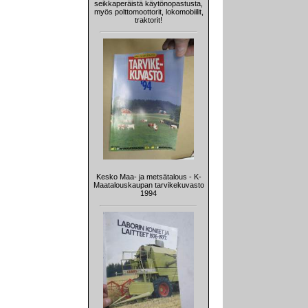
seikkaperäistä käytönopastusta,
myös polttomoottorit, lokomobiilit,
traktorit!
Kesko Maa- ja metsätalous - K-
Maatalouskaupan tarvikekuvasto
1994