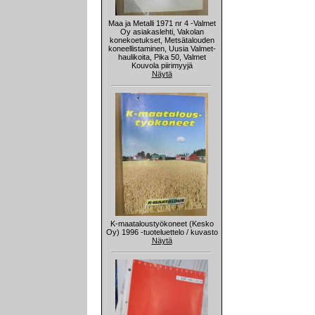
Maa ja Metalli 1971 nr 4 -Valmet
Oy asiakaslehti, Vakolan
konekoetukset, Metsätalouden
koneellistaminen, Uusia Valmet-
haulikoita, Pika 50, Valmet
Kouvola piirimyyjä
Näytä
K-maataloustyökoneet (Kesko
Oy) 1996 -tuoteluettelo / kuvasto
Näytä