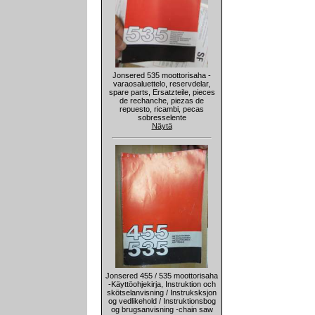
Jonsered 535 moottorisaha -
varaosaluettelo, reservdelar,
spare parts, Ersatzteile, pieces
de rechanche, piezas de
repuesto, ricambi, pecas
sobresselente
Näytä
Jonsered 455 / 535 moottorisaha
-Käyttöohjekirja, Instruktion och
skötselanvisning / Instruksksjon
og vedlikehold / Instruktionsbog
og brugsanvisning -chain saw