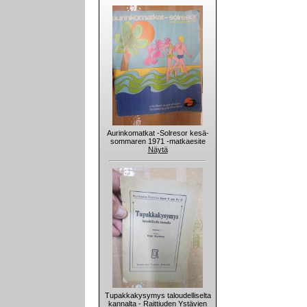
Aurinkomatkat -Solresor kesä-
sommaren 1971 -matkaesite
Näytä
Tupakkakysymys taloudelliselta
kannalta - Raittiuden Ystävien