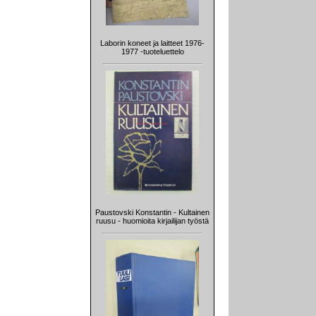
Laborin koneet ja laitteet 1976-
1977 -tuoteluettelo
Paustovski Konstantin - Kultainen
ruusu - huomioita kirjailijan työstä