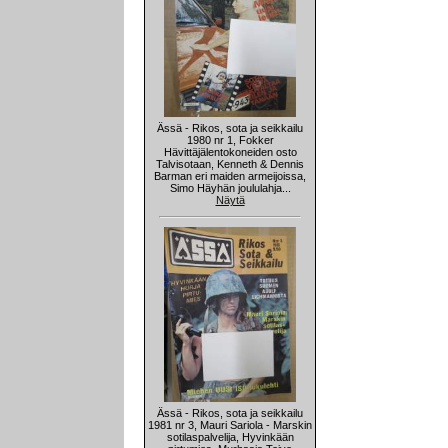
Ässä - Rikos, sota ja seikkailu
1980 nr 1, Fokker
Hävittäjälentokoneiden osto
Talvisotaan, Kenneth & Dennis
Barman eri maiden armeijoissa,
Simo Häyhän joululahja...
Näytä
Ässä - Rikos, sota ja seikkailu
1981 nr 3, Mauri Sariola - Marskin
sotilaspalvelija, Hyvinkään