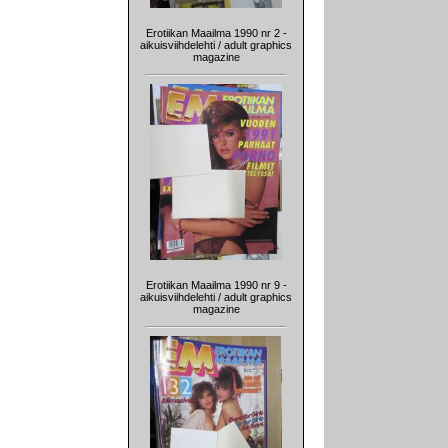
Erotiikan Maailma 1990 nr 2 -
aikuisviihdelehti / adult graphics
magazine
Erotiikan Maailma 1990 nr 9 -
aikuisviihdelehti / adult graphics
magazine