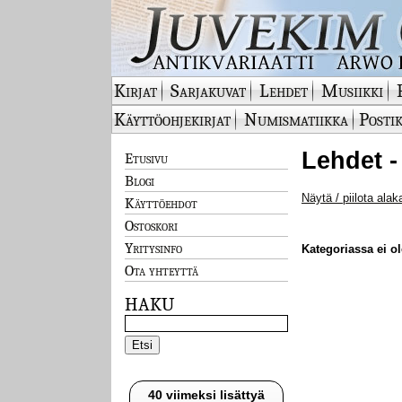
Kirjat
Sarjakuvat
Lehdet
Musiikki
Käyttöohjekirjat
Numismatiikka
Postik
Lehdet -
Etusivu
Blogi
Näytä / piilota alak
Käyttöehdot
Ostoskori
Yritysinfo
Kategoriassa ei ole
Ota yhteyttä
HAKU
40 viimeksi lisättyä