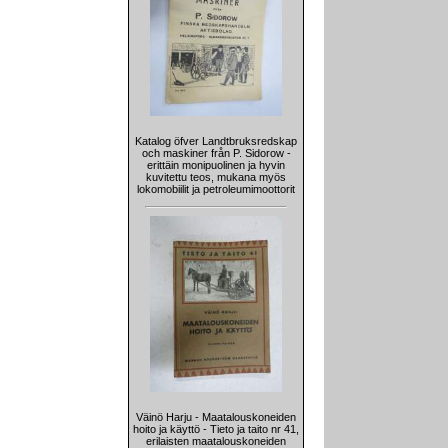
Katalog öfver Landtbruksredskap
och maskiner från P. Sidorow -
erittäin monipuolinen ja hyvin
kuvitettu teos, mukana myös
lokomobiilit ja petroleumimoottorit
Väinö Harju - Maatalouskoneiden
hoito ja käyttö - Tieto ja taito nr 41,
erilaisten maatalouskoneiden