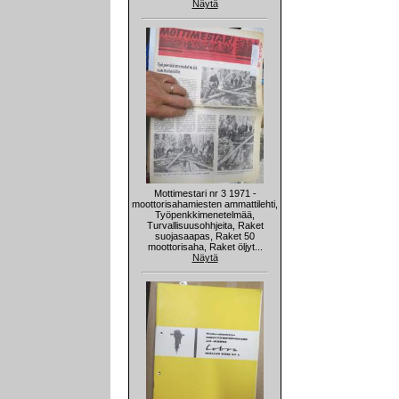
Näytä
Mottimestari nr 3 1971 -
moottorisahamiesten ammattilehti,
Työpenkkimenetelmää,
Turvallisuusohhjeita, Raket
suojasaapas, Raket 50
moottorisaha, Raket öljyt...
Näytä