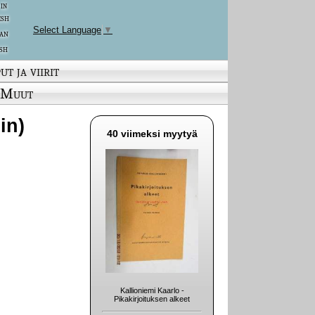
 in
ish
Select Language
▼
an
sh
ut ja viirit
Muut
in)
40 viimeksi myytyä
Kallioniemi Kaarlo -
Pikakirjoituksen alkeet