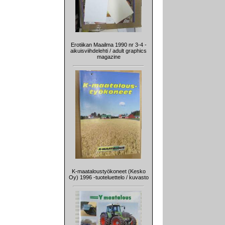
Erotiikan Maailma 1990 nr 3-4 -
aikuisviihdelehti / adult graphics
magazine
K-maataloustyökoneet (Kesko
Oy) 1996 -tuoteluettelo / kuvasto