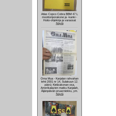
Atlas Copco Cobra BBM 47 L
moottoriporakone ja -kanki -
Hoito-ohjekirja ja varaosat
Näytä
Oma Mua - Karjalan rahvahan
lehti 2001 nr 14, Sulakuun 12.
päivü; Kielizakonan osa,
Amerikalazien matku Karjalah,
Äijänpäivän pruazniekku, ym.
Näytä