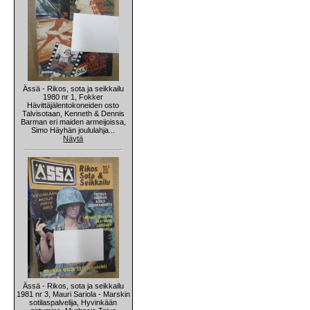
Ässä - Rikos, sota ja seikkailu
1980 nr 1, Fokker
Hävittäjälentokoneiden osto
Talvisotaan, Kenneth & Dennis
Barman eri maiden armeijoissa,
Simo Häyhän joululahja...
Näytä
Ässä - Rikos, sota ja seikkailu
1981 nr 3, Mauri Sariola - Marskin
sotilaspalvelija, Hyvinkään