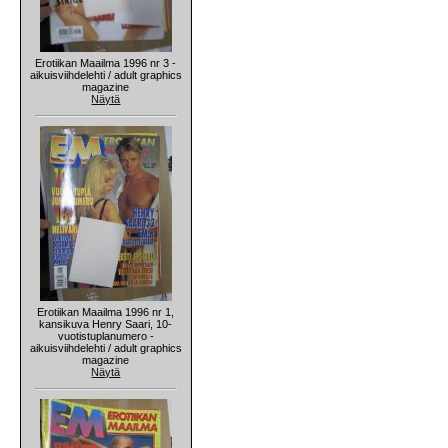
Erotiikan Maailma 1996 nr 3 -
aikuisviihdelehti / adult graphics
magazine
Näytä
Erotiikan Maailma 1996 nr 1,
kansikuva Henry Saari, 10-
vuotistuplanumero -
aikuisviihdelehti / adult graphics
magazine
Näytä