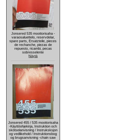
Jonsered 535 moottorisaha -
varaosaluettelo, reservdelar,
spare parts, Ersatzteile, pieces
de rechanche, piezas de
repuesto, ricambi, pecas
sobresselente
Näytä
Jonsered 455 / 535 moottorisaha
-Käyttöohjekirja, Instruktion och
skötselanvisning / Instruksksjon
og vedlikehold / Instruktionsbog
og brugsanvisning -chain saw