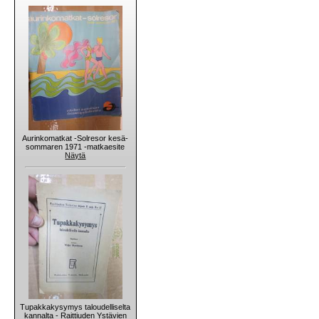
Aurinkomatkat -Solresor kesä-
sommaren 1971 -matkaesite
Näytä
Tupakkakysymys taloudelliselta
kannalta - Raittiuden Ystävien