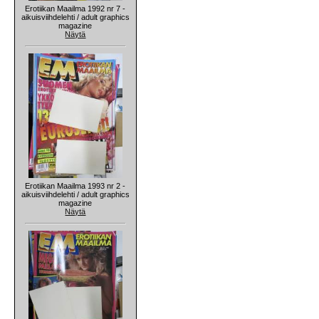
Erotiikan Maailma 1992 nr 7 -
aikuisviihdelehti / adult graphics
magazine
Näytä
Erotiikan Maailma 1993 nr 2 -
aikuisviihdelehti / adult graphics
magazine
Näytä