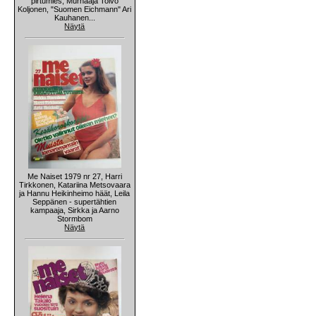
pirtumies, Murhaaja Toivo
Koljonen, "Suomen Eichmann" Ari
Kauhanen...
Näytä
Me Naiset 1979 nr 27, Harri
Tirkkonen, Katariina Metsovaara
ja Hannu Heikinheimo häät, Leila
Seppänen - supertähtien
kampaaja, Sirkka ja Aarno
Stormbom
Näytä