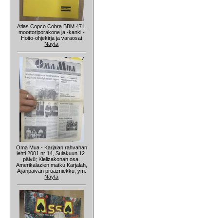
Atlas Copco Cobra BBM 47 L
moottoriporakone ja -kanki -
Hoito-ohjekirja ja varaosat
Näytä
Oma Mua - Karjalan rahvahan
lehti 2001 nr 14, Sulakuun 12.
päivü; Kielizakonan osa,
Amerikalazien matku Karjalah,
Äijänpäivän pruazniekku, ym.
Näytä