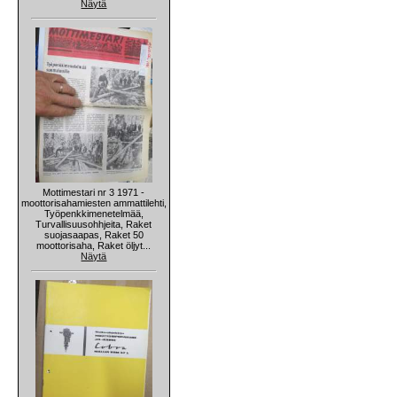
Näytä
Mottimestari nr 3 1971 -
moottorisahamiesten ammattilehti,
Työpenkkimenetelmää,
Turvallisuusohhjeita, Raket
suojasaapas, Raket 50
moottorisaha, Raket öljyt...
Näytä