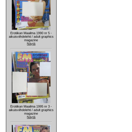
Erotiikan Maailma 1990 nr 5 -
aikuisviihdelehti / adult graphics
magazine
Näytä
Erotiikan Maailma 1995 nr 3 -
aikuisviihdelehti / adult graphics
magazine
Näytä