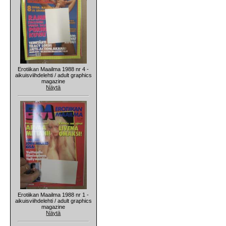
Erotiikan Maailma 1988 nr 4 -
aikuisviihdelehti / adult graphics
magazine
Näytä
Erotiikan Maailma 1988 nr 1 -
aikuisviihdelehti / adult graphics
magazine
Näytä