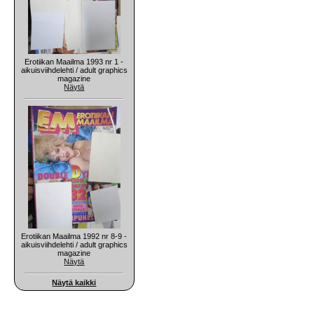
Erotiikan Maailma 1993 nr 1 -
aikuisviihdelehti / adult graphics
magazine
Näytä
Erotiikan Maailma 1992 nr 8-9 -
aikuisviihdelehti / adult graphics
magazine
Näytä
Näytä kaikki