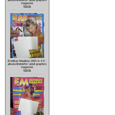
magazine
Näytä
Erotiikan Maailma 1993 nr 4-5 -
aikuisviihdelehti / adult graphics
magazine
Näytä