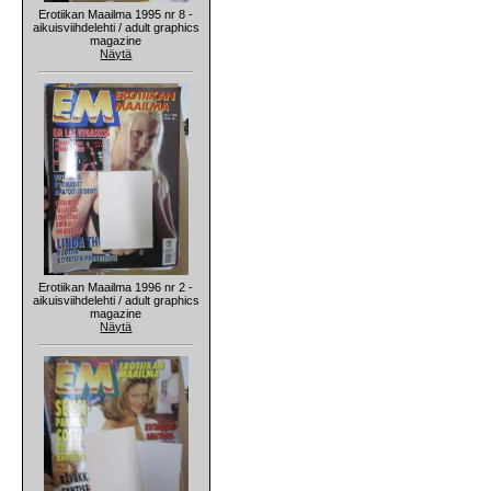
Erotiikan Maailma 1995 nr 8 -
aikuisviihdelehti / adult graphics
magazine
Näytä
Erotiikan Maailma 1996 nr 2 -
aikuisviihdelehti / adult graphics
magazine
Näytä