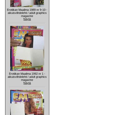
Erotiikan Maailma 1989 nr 9-10 -
aikuisviihdelehti / adult graphics
magazine
Näytä
Erotiikan Maailma 1992 nr 1 -
aikuisviihdelehti / adult graphics
magazine
Näytä