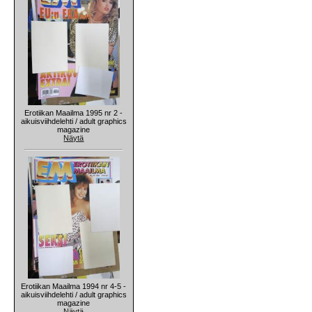
Erotiikan Maailma 1995 nr 2 -
aikuisviihdelehti / adult graphics
magazine
Näytä
Erotiikan Maailma 1994 nr 4-5 -
aikuisviihdelehti / adult graphics
magazine
Näytä