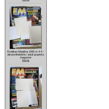
Erotiikan Maailma 1995 nr 4-5 -
aikuisviihdelehti / adult graphics
magazine
Näytä