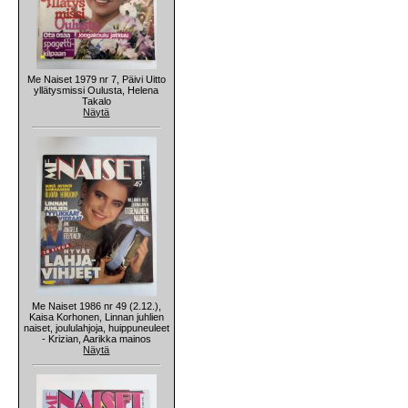
Me Naiset 1979 nr 7, Päivi Uitto
yllätysmissi Oulusta, Helena
Takalo
Näytä
Me Naiset 1986 nr 49 (2.12.),
Kaisa Korhonen, Linnan juhlien
naiset, joululahjoja, huippuneuleet
- Krizian, Aarikka mainos
Näytä