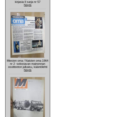
kirjasia II sarja nr 57
Näytä
Miesten oma / Naisten oma 1964
nr 2 -selostavan mainonnan
osoitteeton julkaisu, kääntölehti
Näytä