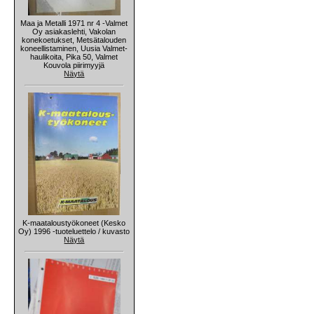
Maa ja Metalli 1971 nr 4 -Valmet
Oy asiakaslehti, Vakolan
konekoetukset, Metsätalouden
koneellistaminen, Uusia Valmet-
haulikoita, Pika 50, Valmet
Kouvola piirimyyjä
Näytä
K-maataloustyökoneet (Kesko
Oy) 1996 -tuoteluettelo / kuvasto
Näytä