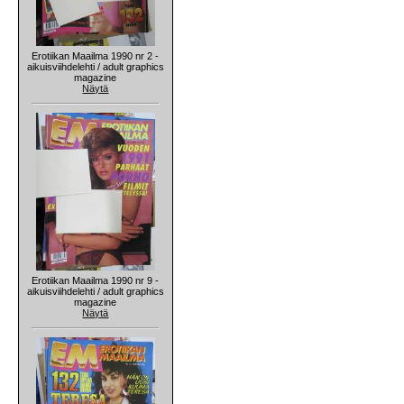
Erotiikan Maailma 1990 nr 2 -
aikuisviihdelehti / adult graphics
magazine
Näytä
Erotiikan Maailma 1990 nr 9 -
aikuisviihdelehti / adult graphics
magazine
Näytä