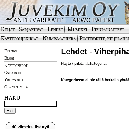
Kirjat
Sarjakuvat
Lehdet
Musiikki
Pienpainatteet
Käyttöohjekirjat
Numismatiikka
Postikortit, kirjelähe
Lehdet - Viherpih
Etusivu
Blogi
Näytä / piilota alakategoriat
Käyttöehdot
Ostoskori
Yritysinfo
Kategoriassa ei ole tällä hetkellä yhtää
Ota yhteyttä
HAKU
40 viimeksi lisättyä