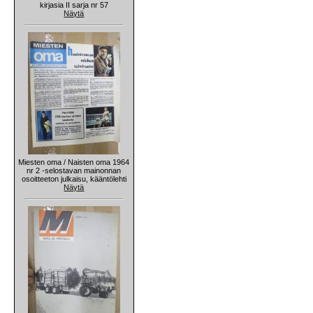
kirjasia II sarja nr 57
Näytä
Miesten oma / Naisten oma 1964
nr 2 -selostavan mainonnan
osoitteeton julkaisu, kääntölehti
Näytä