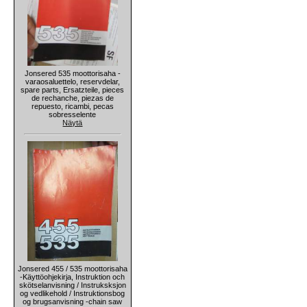
Jonsered 535 moottorisaha -
varaosaluettelo, reservdelar,
spare parts, Ersatzteile, pieces
de rechanche, piezas de
repuesto, ricambi, pecas
sobresselente
Näytä
Jonsered 455 / 535 moottorisaha
-Käyttöohjekirja, Instruktion och
skötselanvisning / Instruksksjon
og vedlikehold / Instruktionsbog
og brugsanvisning -chain saw