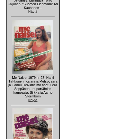
pirtumies, Murhaaja Toivo
Koljonen, "Suomen Eichmann" Ari
Kauhanen...
Näytä
Me Naiset 1979 nr 27, Harri
Tirkkonen, Katariina Metsovaara
ja Hannu Heikinheimo häät, Leila
Seppänen - supertähtien
kampaaja, Sirkka ja Aarno
Stormbom
Näytä