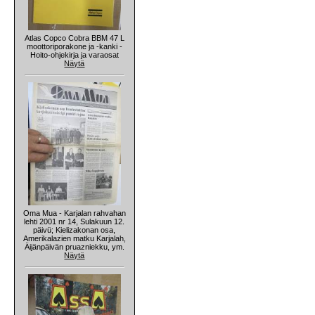
Atlas Copco Cobra BBM 47 L
moottoriporakone ja -kanki -
Hoito-ohjekirja ja varaosat
Näytä
Oma Mua - Karjalan rahvahan
lehti 2001 nr 14, Sulakuun 12.
päivü; Kielizakonan osa,
Amerikalazien matku Karjalah,
Äijänpäivän pruazniekku, ym.
Näytä