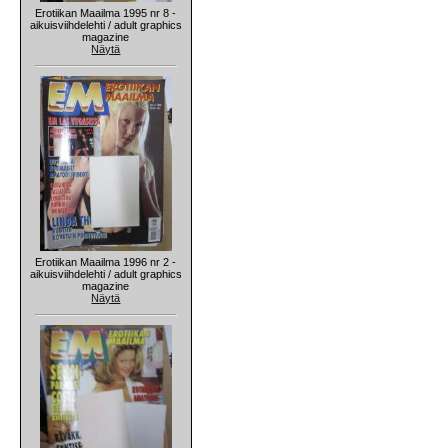
Erotiikan Maailma 1995 nr 8 -
aikuisviihdelehti / adult graphics
magazine
Näytä
Erotiikan Maailma 1996 nr 2 -
aikuisviihdelehti / adult graphics
magazine
Näytä