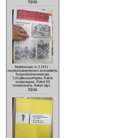
Näytä
Mottimestari nr 3 1971 -
moottorisahamiesten ammattilehti,
Työpenkkimenetelmää,
Turvallisuusohhjeita, Raket
suojasaapas, Raket 50
moottorisaha, Raket öljyt...
Näytä