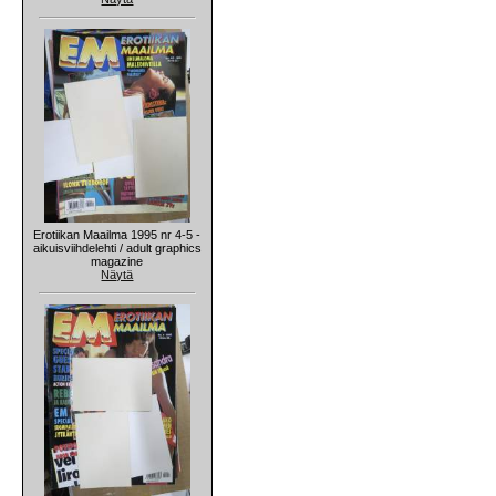
Erotiikan Maailma 1995 nr 4-5 -
aikuisviihdelehti / adult graphics
magazine
Näytä