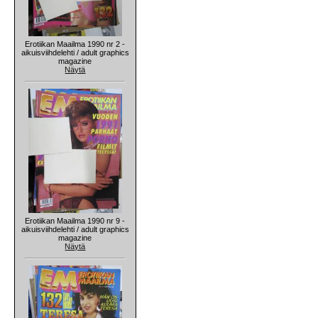
Erotiikan Maailma 1990 nr 2 -
aikuisviihdelehti / adult graphics
magazine
Näytä
Erotiikan Maailma 1990 nr 9 -
aikuisviihdelehti / adult graphics
magazine
Näytä