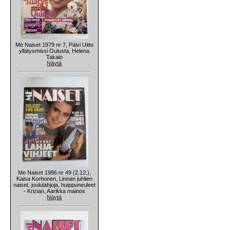
Me Naiset 1979 nr 7, Päivi Uitto
yllätysmissi Oulusta, Helena
Takalo
Näytä
Me Naiset 1986 nr 49 (2.12.),
Kaisa Korhonen, Linnan juhlien
naiset, joululahjoja, huippuneuleet
- Krizian, Aarikka mainos
Näytä