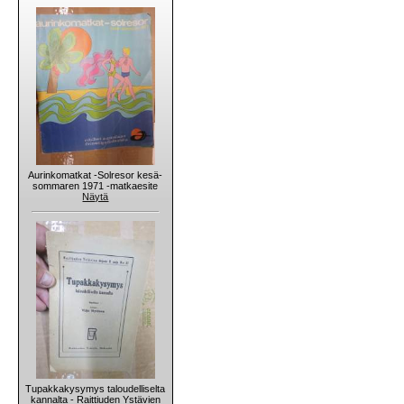
Aurinkomatkat -Solresor kesä-
sommaren 1971 -matkaesite
Näytä
Tupakkakysymys taloudelliselta
kannalta - Raittiuden Ystävien