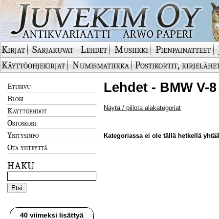
Kirjat
Sarjakuvat
Lehdet
Musiikki
Pienpainatteet
Käyttöohjekirjat
Numismatiikka
Postikortit, kirjelähe
Lehdet - BMW V-8 
Etusivu
Blogi
Näytä / piilota alakategoriat
Käyttöehdot
Ostoskori
Yritysinfo
Kategoriassa ei ole tällä hetkellä yhtää
Ota yhteyttä
HAKU
40 viimeksi lisättyä