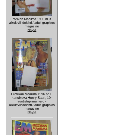
Erotiikan Maailma 1996 nr 3 -
aikuisviihdelehti / adult graphics
magazine
Näytä
Erotiikan Maailma 1996 nr 1,
kansikuva Henry Saari, 10-
vuotistuplanumero -
aikuisviihdelehti / adult graphics
magazine
Näytä