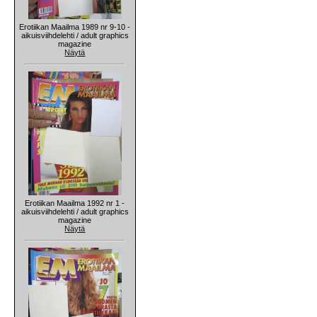
Erotiikan Maailma 1989 nr 9-10 -
aikuisviihdelehti / adult graphics
magazine
Näytä
Erotiikan Maailma 1992 nr 1 -
aikuisviihdelehti / adult graphics
magazine
Näytä