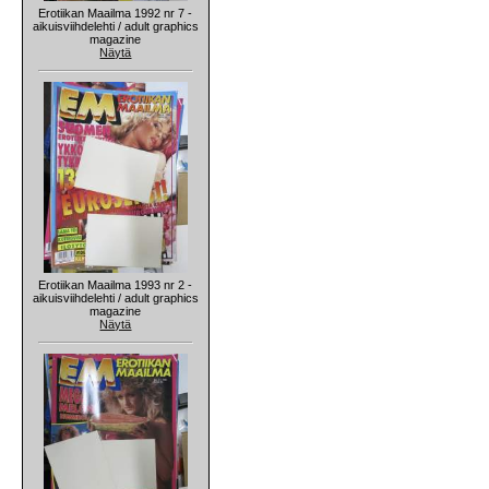
Erotiikan Maailma 1992 nr 7 -
aikuisviihdelehti / adult graphics
magazine
Näytä
Erotiikan Maailma 1993 nr 2 -
aikuisviihdelehti / adult graphics
magazine
Näytä