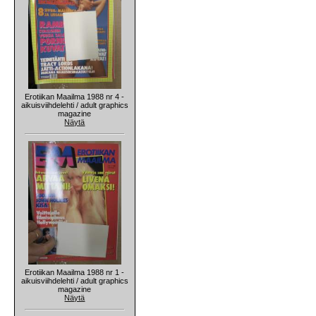
Erotiikan Maailma 1988 nr 4 -
aikuisviihdelehti / adult graphics
magazine
Näytä
Erotiikan Maailma 1988 nr 1 -
aikuisviihdelehti / adult graphics
magazine
Näytä