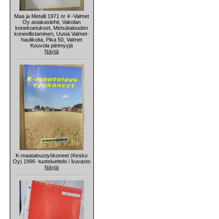
Maa ja Metalli 1971 nr 4 -Valmet
Oy asiakaslehti, Vakolan
konekoetukset, Metsätalouden
koneellistaminen, Uusia Valmet-
haulikoita, Pika 50, Valmet
Kouvola piirimyyjä
Näytä
K-maataloustyökoneet (Kesko
Oy) 1996 -tuoteluettelo / kuvasto
Näytä