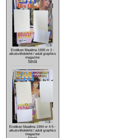
Erotiikan Maailma 1995 nr 2 -
aikuisviihdelehti / adult graphics
magazine
Näytä
Erotiikan Maailma 1994 nr 4-5 -
aikuisviihdelehti / adult graphics
magazine
Näytä