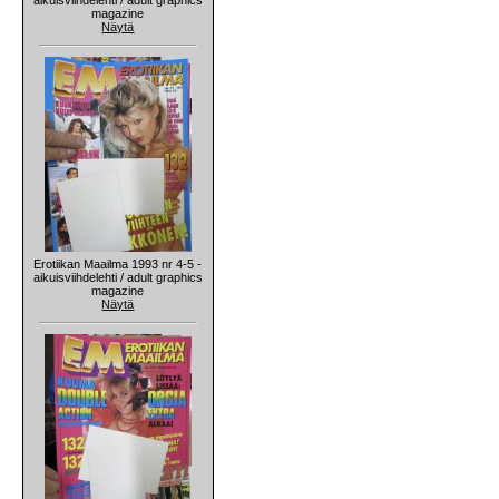
magazine
Näytä
Erotiikan Maailma 1993 nr 4-5 -
aikuisviihdelehti / adult graphics
magazine
Näytä