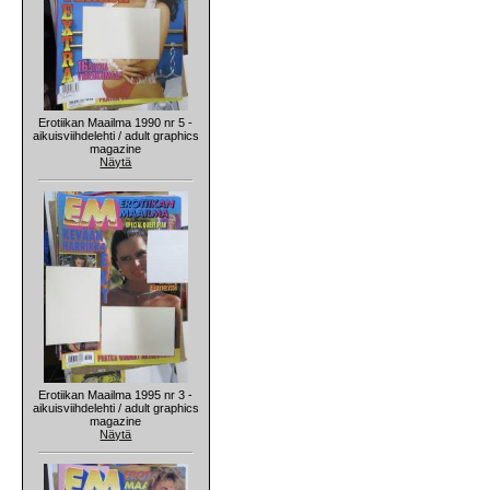
Erotiikan Maailma 1990 nr 5 -
aikuisviihdelehti / adult graphics
magazine
Näytä
Erotiikan Maailma 1995 nr 3 -
aikuisviihdelehti / adult graphics
magazine
Näytä