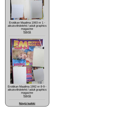
Erotiikan Maailma 1993 nr 1 -
aikuisviihdelehti / adult graphics
magazine
Näytä
Erotiikan Maailma 1992 nr 8-9 -
aikuisviihdelehti / adult graphics
magazine
Näytä
Näytä kaikki