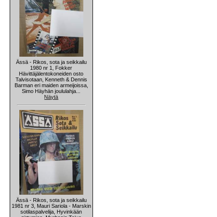
Ässä - Rikos, sota ja seikkailu
1980 nr 1, Fokker
Hävittäjälentokoneiden osto
Talvisotaan, Kenneth & Dennis
Barman eri maiden armeijoissa,
Simo Häyhän joululahja...
Näytä
Ässä - Rikos, sota ja seikkailu
1981 nr 3, Mauri Sariola - Marskin
sotilaspalvelija, Hyvinkään