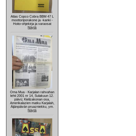
Atlas Copco Cobra BBM 47 L
moottoriporakone ja -kanki -
Hoito-ohjekirja ja varaosat
Näytä
Oma Mua - Karjalan rahvahan
lehti 2001 nr 14, Sulakuun 12.
päivü; Kielizakonan osa,
Amerikalazien matku Karjalah,
Äijänpäivän pruazniekku, ym.
Näytä