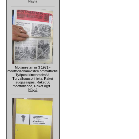
Näytä
Mottimestari nr 3 1971 -
moottorisahamiesten ammattilehti,
Työpenkkimenetelmää,
Turvallisuusohhjeita, Raket
suojasaapas, Raket 50
moottorisaha, Raket öljyt...
Näytä