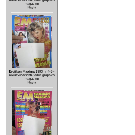
magazine
Näytä
Erotiikan Maailma 1993 nr 4-5 -
aikuisviihdelehti / adult graphics
magazine
Näytä