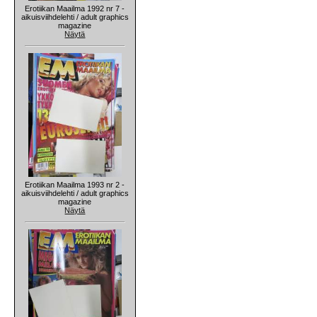
Erotiikan Maailma 1992 nr 7 -
aikuisviihdelehti / adult graphics
magazine
Näytä
Erotiikan Maailma 1993 nr 2 -
aikuisviihdelehti / adult graphics
magazine
Näytä