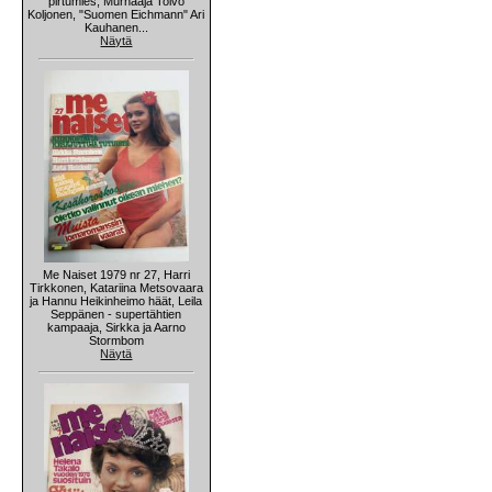
pirtumies, Murhaaja Toivo
Koljonen, "Suomen Eichmann" Ari
Kauhanen...
Näytä
Me Naiset 1979 nr 27, Harri
Tirkkonen, Katariina Metsovaara
ja Hannu Heikinheimo häät, Leila
Seppänen - supertähtien
kampaaja, Sirkka ja Aarno
Stormbom
Näytä