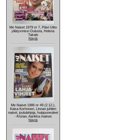
Me Naiset 1979 nr 7, Päivi Uitto
yllätysmissi Oulusta, Helena
Takalo
Näytä
Me Naiset 1986 nr 49 (2.12.),
Kaisa Korhonen, Linnan juhlien
naiset, joululahjoja, huippuneuleet
- Krizian, Aarikka mainos
Näytä