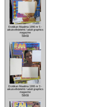
Erotiikan Maailma 1990 nr 5 -
aikuisviihdelehti / adult graphics
magazine
Näytä
Erotiikan Maailma 1995 nr 3 -
aikuisviihdelehti / adult graphics
magazine
Näytä