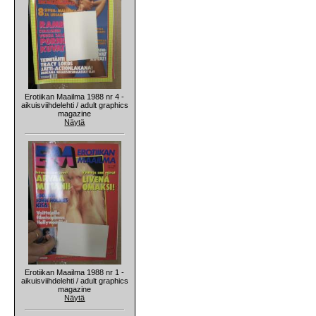
Erotiikan Maailma 1988 nr 4 -
aikuisviihdelehti / adult graphics
magazine
Näytä
Erotiikan Maailma 1988 nr 1 -
aikuisviihdelehti / adult graphics
magazine
Näytä