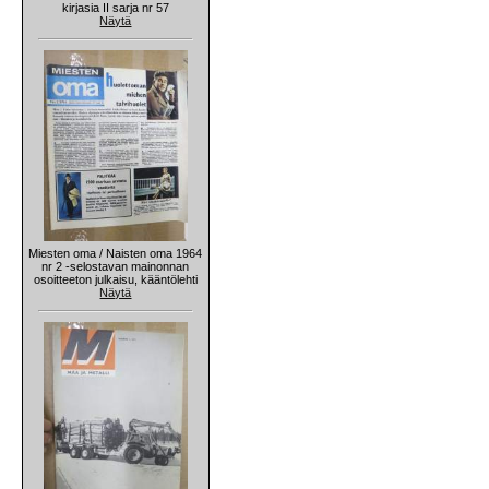
kirjasia II sarja nr 57
Näytä
Miesten oma / Naisten oma 1964
nr 2 -selostavan mainonnan
osoitteeton julkaisu, kääntölehti
Näytä