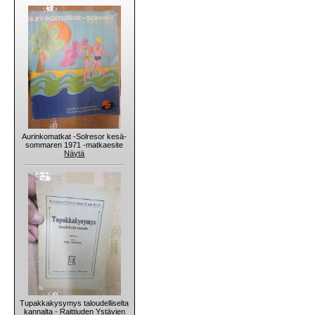
Aurinkomatkat -Solresor kesä-
sommaren 1971 -matkaesite
Näytä
Tupakkakysymys taloudelliselta
kannalta - Raittiuden Ystävien