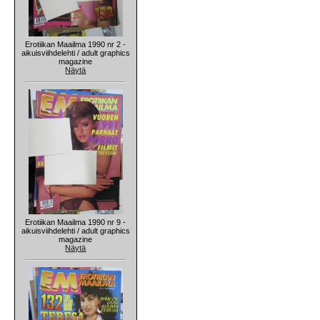
Erotiikan Maailma 1990 nr 2 -
aikuisviihdelehti / adult graphics
magazine
Näytä
Erotiikan Maailma 1990 nr 9 -
aikuisviihdelehti / adult graphics
magazine
Näytä