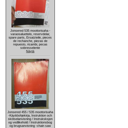
Jonsered 535 moottorisaha -
varaosaluettelo, reservdelar,
spare parts, Ersatzteile, pieces
de rechanche, piezas de
repuesto, ricambi, pecas
sobresselente
Näytä
Jonsered 455 / 535 moottorisaha
-Käyttöohjekirja, Instruktion och
skötselanvisning / Instruksksjon
og vedlikehold / Instruktionsbog
og brugsanvisning -chain saw