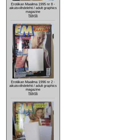
Erotiikan Maailma 1995 nr 8 -
aikuisviihdelehti / adult graphics
magazine
Näytä
Erotiikan Maailma 1996 nr 2 -
aikuisviihdelehti / adult graphics
magazine
Näytä