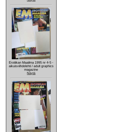
Erotiikan Maailma 1995 nr 4-5 -
aikuisviihdelehti / adult graphics
magazine
Näytä