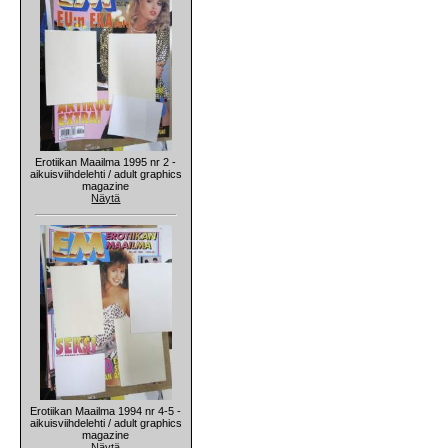
Erotiikan Maailma 1995 nr 2 -
aikuisviihdelehti / adult graphics
magazine
Näytä
Erotiikan Maailma 1994 nr 4-5 -
aikuisviihdelehti / adult graphics
magazine
Näytä