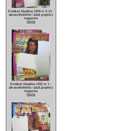
Erotiikan Maailma 1989 nr 9-10 -
aikuisviihdelehti / adult graphics
magazine
Näytä
Erotiikan Maailma 1992 nr 1 -
aikuisviihdelehti / adult graphics
magazine
Näytä