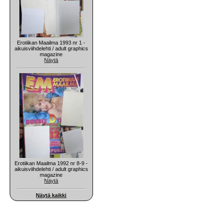
Erotiikan Maailma 1993 nr 1 -
aikuisviihdelehti / adult graphics
magazine
Näytä
Erotiikan Maailma 1992 nr 8-9 -
aikuisviihdelehti / adult graphics
magazine
Näytä
Näytä kaikki