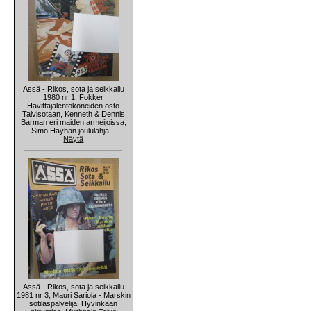
Ässä - Rikos, sota ja seikkailu
1980 nr 1, Fokker
Hävittäjälentokoneiden osto
Talvisotaan, Kenneth & Dennis
Barman eri maiden armeijoissa,
Simo Häyhän joululahja...
Näytä
Ässä - Rikos, sota ja seikkailu
1981 nr 3, Mauri Sariola - Marskin
sotilaspalvelija, Hyvinkään