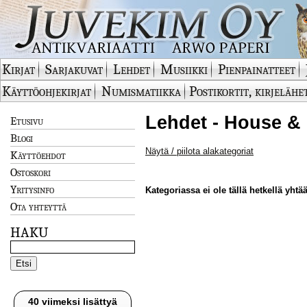
Kirjat
Sarjakuvat
Lehdet
Musiikki
Pienpainatteet
Käyttöohjekirjat
Numismatiikka
Postikortit, kirjelähe
Lehdet - House & 
Etusivu
Blogi
Näytä / piilota alakategoriat
Käyttöehdot
Ostoskori
Yritysinfo
Kategoriassa ei ole tällä hetkellä yhtää
Ota yhteyttä
HAKU
40 viimeksi lisättyä