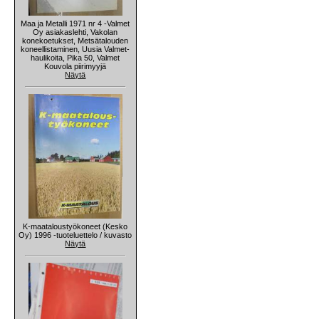
Maa ja Metalli 1971 nr 4 -Valmet
Oy asiakaslehti, Vakolan
konekoetukset, Metsätalouden
koneellistaminen, Uusia Valmet-
haulikoita, Pika 50, Valmet
Kouvola piirimyyjä
Näytä
K-maataloustyökoneet (Kesko
Oy) 1996 -tuoteluettelo / kuvasto
Näytä