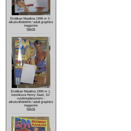
Erotiikan Maailma 1996 nr 3 -
aikuisviihdelehti / adult graphics
magazine
Näytä
Erotiikan Maailma 1996 nr 1,
kansikuva Henry Saari, 10-
vuotistuplanumero -
aikuisviihdelehti / adult graphics
magazine
Näytä