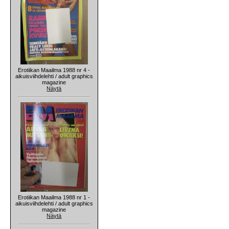
Erotiikan Maailma 1988 nr 4 -
aikuisviihdelehti / adult graphics
magazine
Näytä
Erotiikan Maailma 1988 nr 1 -
aikuisviihdelehti / adult graphics
magazine
Näytä