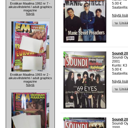
5.00 €
Erotiikan Maailma 1992 nr 7 -
aikuisviihdelehti / adult graphics
Saatavilla:
magazine
Näytä
Näytä lisä
Lisää
Soundi 20
Soundi O
2001
Kunto: K3 
5.00 €
Saatavilla:
Erotiikan Maailma 1993 nr 2 -
aikuisviihdelehti / adult graphics
Näytä lisä
magazine
Näytä
Lisää
Soundi 20
Soundi O
2000