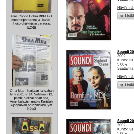
Näytä lisä
Lisää
Atlas Copco Cobra BBM 47 L
moottoriporakone ja -kanki -
Hoito-ohjekirja ja varaosat
Näytä
Soundi 20
2002
Kunto: K3 
5.00 €
Saatavilla:
Näytä lisä
Lisää
Oma Mua - Karjalan rahvahan
lehti 2001 nr 14, Sulakuun 12.
päivü; Kielizakonan osa,
Amerikalazien matku Karjalah,
Äijänpäivän pruazniekku, ym.
Näytä
Soundi 20
2002
Kunto: K3 
5.00 €