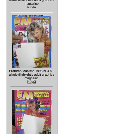
magazine
Näytä
Erotiikan Maailma 1993 nr 4-5 -
aikuisviihdelehti / adult graphics
magazine
Näytä