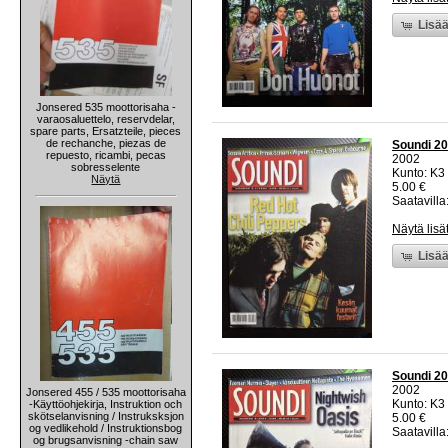
Lisää
Jonsered 535 moottorisaha -
varaosaluettelo, reservdelar,
spare parts, Ersatzteile, pieces
de rechanche, piezas de
Soundi 20
repuesto, ricambi, pecas
2002
sobresselente
Kunto: K3 
Näytä
5.00 €
Saatavilla:
Näytä lisä
Lisää
Soundi 20
2002
Jonsered 455 / 535 moottorisaha
Kunto: K3 
-Käyttöohjekirja, Instruktion och
skötselanvisning / Instruksksjon
5.00 €
og vedlikehold / Instruktionsbog
Saatavilla:
og brugsanvisning -chain saw