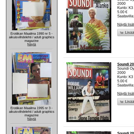
2000
Kunto: K3 
5.00 €
Saatavilla:
Näytä lisä
Lisää
Erotiikan Maailma 1990 nr 5 -
aikuisviihdelehti / adult graphics
magazine
Näytä
Soundi 20
Soundi O
2000
Kunto: K3 
5.00 €
Saatavilla:
Näytä lisä
Lisää
Erotiikan Maailma 1995 nr 3 -
aikuisviihdelehti / adult graphics
magazine
Näytä
Soundi 20