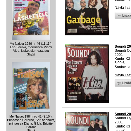
Näytä lisä
Lisää
Me Naiset 1986 nr 46 (11.11.),
Soundi 20
Esa Sariola, merkillinen Miami
Soundi O
Vice, laskettelu - vaatteet
Näytä
2001
Kunto: K3 
5.00 €
Saatavilla:
Näytä lisä
Lisää
Soundi 20
Me Naiset 1984 nro 41 (9.10.),
Soundi O
Prinsessa Caroline, Sari Aspholm,
2001
prinsessa Diana, Gilda, Brigitte
Kunto: K3 
Bardot
5.00 €
Näytä