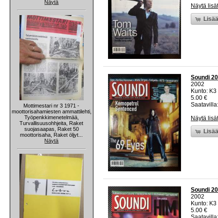
Näytä
Näytä lisä
Lisää
Soundi 20
2002
Kunto: K3 
5.00 €
Saatavilla:
Mottimestari nr 3 1971 -
moottorisahamiesten ammattilehti,
Työpenkkimenetelmää,
Näytä lisä
Turvallisuusohhjeita, Raket
suojasaapas, Raket 50
Lisää
moottorisaha, Raket öljyt...
Näytä
Soundi 20
2002
Kunto: K3 
5.00 €
Saatavilla: