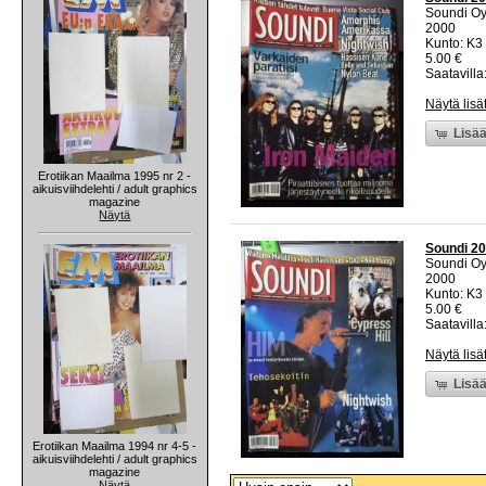
Soundi O
2000
Kunto: K3 
5.00 €
Saatavilla:
Näytä lisä
Lisää
Erotiikan Maailma 1995 nr 2 -
aikuisviihdelehti / adult graphics
magazine
Näytä
Soundi 20
Soundi O
2000
Kunto: K3 
5.00 €
Saatavilla:
Näytä lisä
Lisää
Erotiikan Maailma 1994 nr 4-5 -
aikuisviihdelehti / adult graphics
magazine
Näytä