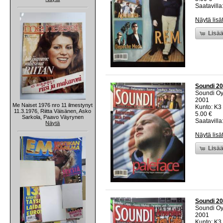
Saatavilla:
Näytä lisä
Lisää
Soundi 20
Soundi O
2001
Me Naiset 1976 nro 11 ilmestynyt
Kunto: K3 
11.3.1976, Riitta Väisänen, Asko
5.00 €
Sarkola, Paavo Väyrynen
Saatavilla:
Näytä
Näytä lisä
Lisää
Soundi 20
Soundi O
2001
Kunto: K3 