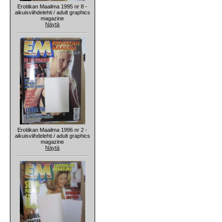
Erotiikan Maailma 1995 nr 8 -
aikuisviihdelehti / adult graphics
magazine
Näytä
Erotiikan Maailma 1996 nr 2 -
aikuisviihdelehti / adult graphics
magazine
Näytä