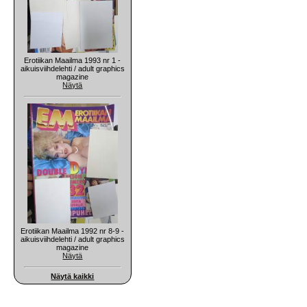
Erotiikan Maailma 1993 nr 1 -
aikuisviihdelehti / adult graphics
magazine
Näytä
Erotiikan Maailma 1992 nr 8-9 -
aikuisviihdelehti / adult graphics
magazine
Näytä
Näytä kaikki