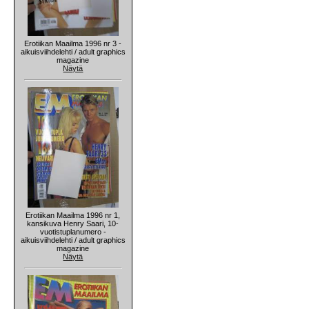
Erotiikan Maailma 1996 nr 3 -
aikuisviihdelehti / adult graphics
magazine
Näytä
Erotiikan Maailma 1996 nr 1,
kansikuva Henry Saari, 10-
vuotistuplanumero -
aikuisviihdelehti / adult graphics
magazine
Näytä