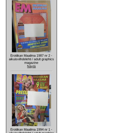
Erotiikan Maailma 1987 nr 2 -
aikuisviihdelehti / adult graphics
magazine
Näytä
Erotiikan Maailma 1994 nr 1 -
aikuisviihdelehti / adult graphics