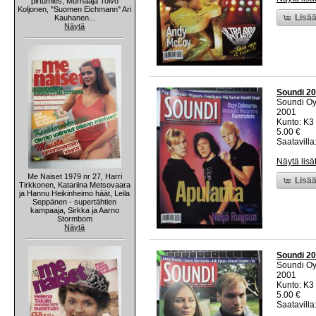
pirtumies, Murhaaja Toivo
Koljonen, "Suomen Eichmann" Ari
Lisää
Kauhanen...
Näytä
Soundi 20
Soundi O
2001
Kunto: K3 
5.00 €
Saatavilla:
Näytä lisä
Me Naiset 1979 nr 27, Harri
Lisää
Tirkkonen, Katariina Metsovaara
ja Hannu Heikinheimo häät, Leila
Seppänen - supertähtien
kampaaja, Sirkka ja Aarno
Stormbom
Näytä
Soundi 20
Soundi O
2001
Kunto: K3 
5.00 €
Saatavilla: