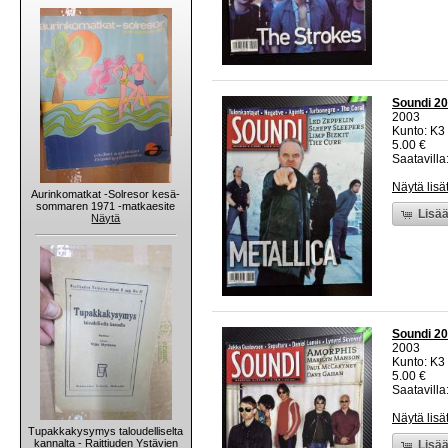
Soundi 200
2003
Kunto: K3 
5.00 €
Saatavilla:
Näytä lisä
Aurinkomatkat -Solresor kesä-
sommaren 1971 -matkaesite
Lisää
Näytä
Soundi 20
2003
Kunto: K3 
5.00 €
Saatavilla:
Näytä lisä
Tupakkakysymys taloudelliselta
kannalta - Raittiuden Ystävien
Lisää