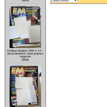
Erotiikan Maailma 1995 nr 4-5 -
aikuisviihdelehti / adult graphics
magazine
Näytä