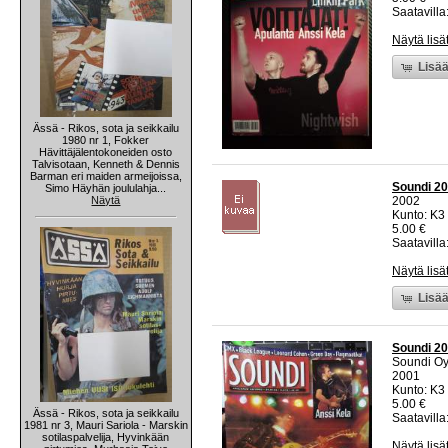
Saatavilla:
Näytä lisä
Lisää
Ässä - Rikos, sota ja seikkailu
1980 nr 1, Fokker
Hävittäjälentokoneiden osto
Talvisotaan, Kenneth & Dennis
Barman eri maiden armeijoissa,
Soundi 20
Simo Häyhän joululahja...
Näytä
2002
Kunto: K3 
5.00 €
Saatavilla:
Näytä lisä
Lisää
Soundi 20
Soundi O
2001
Kunto: K3 
5.00 €
Ässä - Rikos, sota ja seikkailu
Saatavilla:
1981 nr 3, Mauri Sariola - Marskin
sotilaspalvelija, Hyvinkään
Näytä lisä