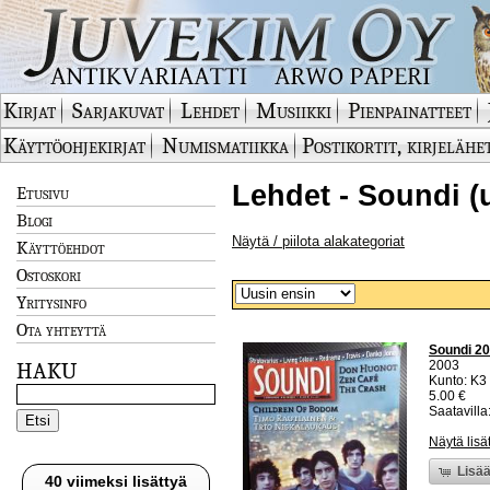
Kirjat
Sarjakuvat
Lehdet
Musiikki
Pienpainatteet
Käyttöohjekirjat
Numismatiikka
Postikortit, kirjelähe
Lehdet - Soundi (
Etusivu
Blogi
Näytä / piilota alakategoriat
Käyttöehdot
Ostoskori
Yritysinfo
Ota yhteyttä
Soundi 20
2003
HAKU
Kunto: K3 
5.00 €
Saatavilla:
Näytä lisä
Lisää
40 viimeksi lisättyä