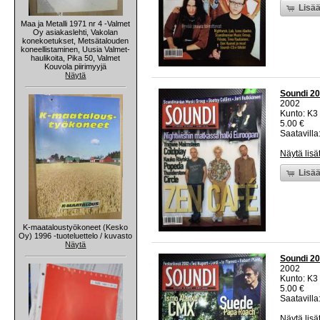
Lisää
Maa ja Metalli 1971 nr 4 -Valmet
Oy asiakaslehti, Vakolan
konekoetukset, Metsätalouden
koneellistaminen, Uusia Valmet-
haulikoita, Pika 50, Valmet
Kouvola piirimyyjä
Näytä
Soundi 20
2002
Kunto: K3 
5.00 €
Saatavilla:
Näytä lisä
Lisää
K-maataloustyökoneet (Kesko
Oy) 1996 -tuoteluettelo / kuvasto
Näytä
Soundi 20
2002
Kunto: K3 
5.00 €
Saatavilla:
Näytä lisä