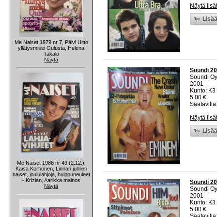
Näytä lisä
Lisää
Me Naiset 1979 nr 7, Päivi Uitto
yllätysmissi Oulusta, Helena
Takalo
Näytä
Soundi 20
Soundi O
2001
Kunto: K3 
5.00 €
Saatavilla:
Näytä lisä
Lisää
Me Naiset 1986 nr 49 (2.12.),
Kaisa Korhonen, Linnan juhlien
naiset, joululahjoja, huippuneuleet
- Krizian, Aarikka mainos
Soundi 20
Näytä
Soundi O
2001
Kunto: K3 
5.00 €
Saatavilla: