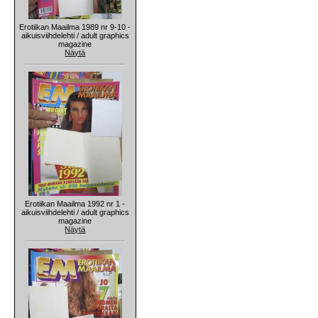
Erotiikan Maailma 1989 nr 9-10 -
aikuisviihdelehti / adult graphics
magazine
Näytä
Erotiikan Maailma 1992 nr 1 -
aikuisviihdelehti / adult graphics
magazine
Näytä