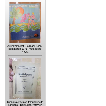
Aurinkomatkat -Solresor kesä-
sommaren 1971 -matkaesite
Näytä
Tupakkakysymys taloudelliselta
kannalta - Raittiuden Ystävien