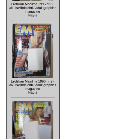
Erotiikan Maailma 1995 nr 8 -
aikuisviihdelehti / adult graphics
magazine
Näytä
Erotiikan Maailma 1996 nr 2 -
aikuisviihdelehti / adult graphics
magazine
Näytä