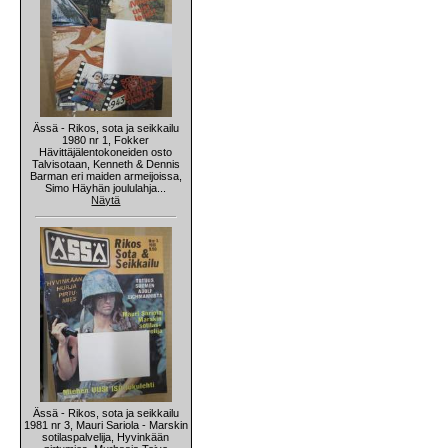
Ässä - Rikos, sota ja seikkailu
1980 nr 1, Fokker
Hävittäjälentokoneiden osto
Talvisotaan, Kenneth & Dennis
Barman eri maiden armeijoissa,
Simo Häyhän joululahja...
Näytä
Ässä - Rikos, sota ja seikkailu
1981 nr 3, Mauri Sariola - Marskin
sotilaspalvelija, Hyvinkään