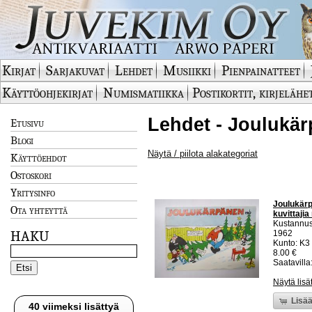
Kirjat
Sarjakuvat
Lehdet
Musiikki
Pienpainatteet
Käyttöohjekirjat
Numismatiikka
Postikortit, kirjelähe
Lehdet - Joulukär
Etusivu
Blogi
Näytä / piilota alakategoriat
Käyttöehdot
Ostoskori
Yritysinfo
Joulukärp
Ota yhteyttä
kuvittaji
Kustannus
HAKU
1962
Kunto: K3
8.00 €
Saatavilla:
Näytä lisä
Lisää
40 viimeksi lisättyä