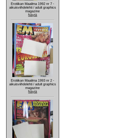
Erotiikan Maailma 1992 nr 7 -
aikuisviihdelehti / adult graphics
magazine
Näytä
Erotiikan Maailma 1993 nr 2 -
aikuisviihdelehti / adult graphics
magazine
Näytä