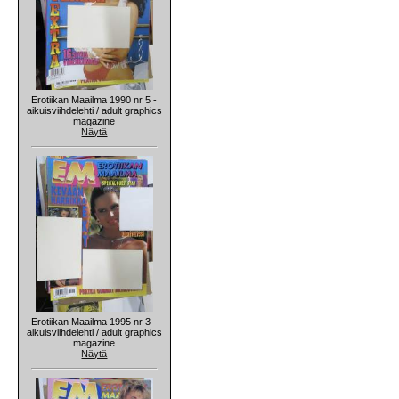
Erotiikan Maailma 1990 nr 5 -
aikuisviihdelehti / adult graphics
magazine
Näytä
Erotiikan Maailma 1995 nr 3 -
aikuisviihdelehti / adult graphics
magazine
Näytä