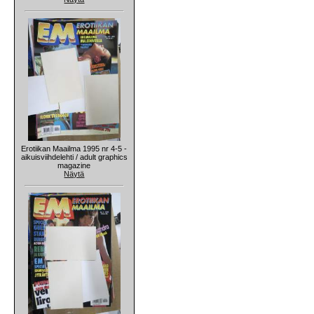
Erotiikan Maailma 1995 nr 4-5 -
aikuisviihdelehti / adult graphics
magazine
Näytä