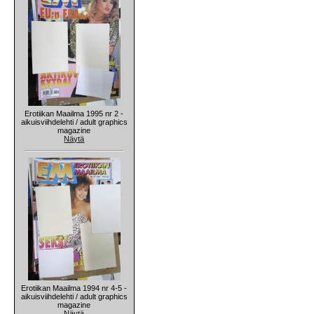
Erotiikan Maailma 1995 nr 2 -
aikuisviihdelehti / adult graphics
magazine
Näytä
Erotiikan Maailma 1994 nr 4-5 -
aikuisviihdelehti / adult graphics
magazine
Näytä