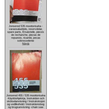
Jonsered 535 moottorisaha -
varaosaluettelo, reservdelar,
spare parts, Ersatzteile, pieces
de rechanche, piezas de
repuesto, ricambi, pecas
sobresselente
Näytä
Jonsered 455 / 535 moottorisaha
-Käyttöohjekirja, Instruktion och
skötselanvisning / Instruksksjon
og vedlikehold / Instruktionsbog
og brugsanvisning -chain saw