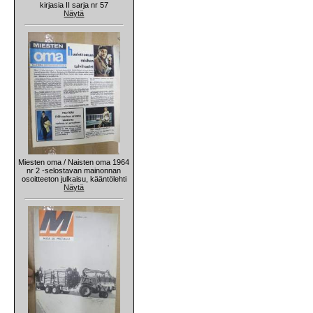
kirjasia II sarja nr 57
Näytä
Miesten oma / Naisten oma 1964
nr 2 -selostavan mainonnan
osoitteeton julkaisu, kääntölehti
Näytä