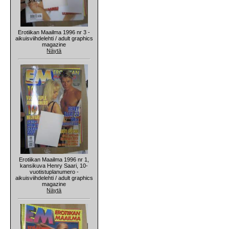
Erotiikan Maailma 1996 nr 3 -
aikuisviihdelehti / adult graphics
magazine
Näytä
Erotiikan Maailma 1996 nr 1,
kansikuva Henry Saari, 10-
vuotistuplanumero -
aikuisviihdelehti / adult graphics
magazine
Näytä