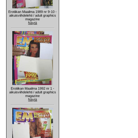
Erotiikan Maailma 1989 nr 9-10 -
aikuisviihdelehti / adult graphics
magazine
Näytä
Erotiikan Maailma 1992 nr 1 -
aikuisviihdelehti / adult graphics
magazine
Näytä