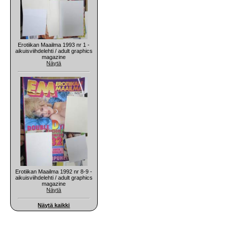
Erotiikan Maailma 1993 nr 1 -
aikuisviihdelehti / adult graphics
magazine
Näytä
Erotiikan Maailma 1992 nr 8-9 -
aikuisviihdelehti / adult graphics
magazine
Näytä
Näytä kaikki