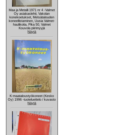
Maa ja Metalli 1971 nr 4 -Valmet
Oy asiakaslehti, Vakolan
konekoetukset, Metsätalouden
koneellistaminen, Uusia Valmet-
haulikoita, Pika 50, Valmet
Kouvola piirimyyjä
Näytä
K-maataloustyökoneet (Kesko
Oy) 1996 -tuoteluettelo / kuvasto
Näytä