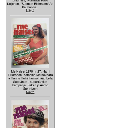
pirtumies, Murhaaja Toivo
Koljonen, "Suomen Eichmann" Ari
Kauhanen...
Näytä
Me Naiset 1979 nr 27, Harri
Tirkkonen, Katariina Metsovaara
ja Hannu Heikinheimo häät, Leila
Seppänen - supertähtien
kampaaja, Sirkka ja Aarno
Stormbom
Näytä