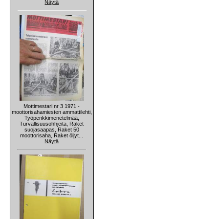
Näytä
Mottimestari nr 3 1971 -
moottorisahamiesten ammattilehti,
Työpenkkimenetelmää,
Turvallisuusohhjeita, Raket
suojasaapas, Raket 50
moottorisaha, Raket öljyt...
Näytä