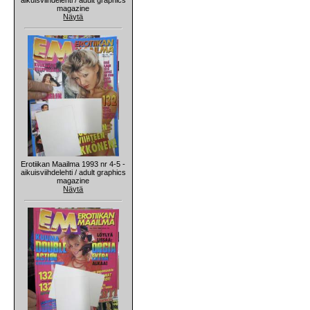
magazine
Näytä
Erotiikan Maailma 1993 nr 4-5 -
aikuisviihdelehti / adult graphics
magazine
Näytä