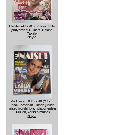
Me Naiset 1979 nr 7, Päivi Uitto
yllätysmissi Oulusta, Helena
Takalo
Näytä
Me Naiset 1986 nr 49 (2.12.),
Kaisa Korhonen, Linnan juhlien
naiset, joululahjoja, huippuneuleet
- Krizian, Aarikka mainos
Näytä