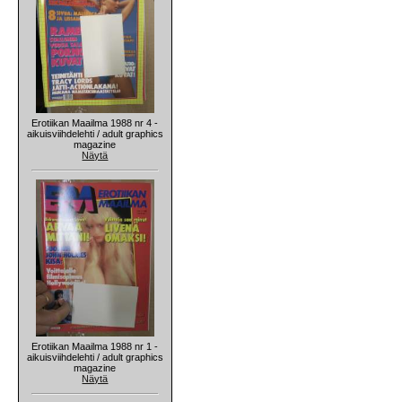
Erotiikan Maailma 1988 nr 4 -
aikuisviihdelehti / adult graphics
magazine
Näytä
Erotiikan Maailma 1988 nr 1 -
aikuisviihdelehti / adult graphics
magazine
Näytä