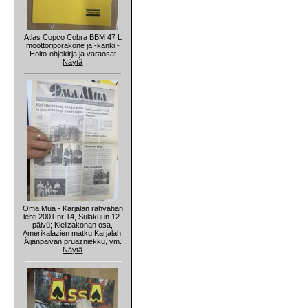
Atlas Copco Cobra BBM 47 L
moottoriporakone ja -kanki -
Hoito-ohjekirja ja varaosat
Näytä
Oma Mua - Karjalan rahvahan
lehti 2001 nr 14, Sulakuun 12.
päivü; Kielizakonan osa,
Amerikalazien matku Karjalah,
Äijänpäivän pruazniekku, ym.
Näytä