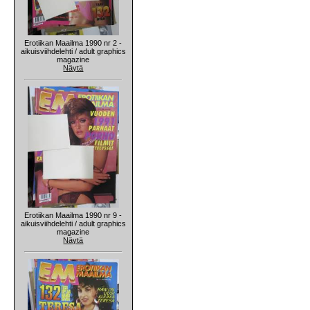
Erotiikan Maailma 1990 nr 2 -
aikuisviihdelehti / adult graphics
magazine
Näytä
Erotiikan Maailma 1990 nr 9 -
aikuisviihdelehti / adult graphics
magazine
Näytä