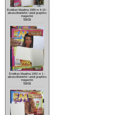
Erotiikan Maailma 1989 nr 9-10 -
aikuisviihdelehti / adult graphics
magazine
Näytä
Erotiikan Maailma 1992 nr 1 -
aikuisviihdelehti / adult graphics
magazine
Näytä