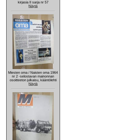
kirjasia II sarja nr 57
Näytä
Miesten oma / Naisten oma 1964
nr 2 -selostavan mainonnan
osoitteeton julkaisu, kääntölehti
Näytä