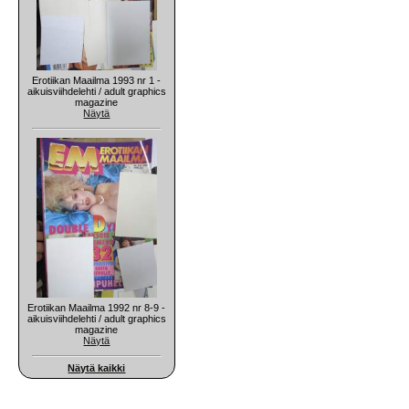
Erotiikan Maailma 1993 nr 1 -
aikuisviihdelehti / adult graphics
magazine
Näytä
Erotiikan Maailma 1992 nr 8-9 -
aikuisviihdelehti / adult graphics
magazine
Näytä
Näytä kaikki