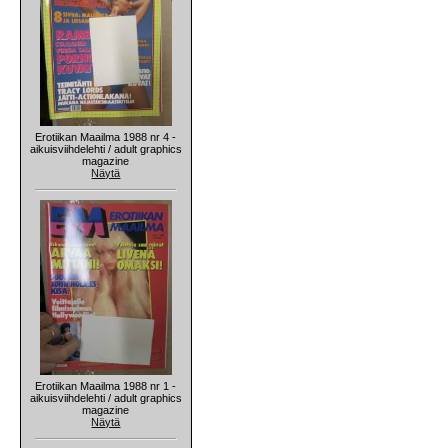
Erotiikan Maailma 1988 nr 4 -
aikuisviihdelehti / adult graphics
magazine
Näytä
Erotiikan Maailma 1988 nr 1 -
aikuisviihdelehti / adult graphics
magazine
Näytä