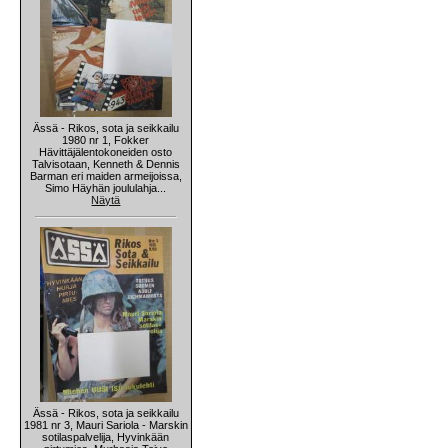
Ässä - Rikos, sota ja seikkailu
1980 nr 1, Fokker
Hävittäjälentokoneiden osto
Talvisotaan, Kenneth & Dennis
Barman eri maiden armeijoissa,
Simo Häyhän joululahja...
Näytä
Ässä - Rikos, sota ja seikkailu
1981 nr 3, Mauri Sariola - Marskin
sotilaspalvelija, Hyvinkään