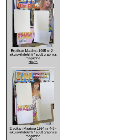
Erotiikan Maailma 1995 nr 2 -
aikuisviihdelehti / adult graphics
magazine
Näytä
Erotiikan Maailma 1994 nr 4-5 -
aikuisviihdelehti / adult graphics
magazine
Näytä