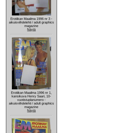
Erotiikan Maailma 1996 nr 3 -
aikuisviihdelehti / adult graphics
magazine
Näytä
Erotiikan Maailma 1996 nr 1,
kansikuva Henry Saari, 10-
vuotistuplanumero -
aikuisviihdelehti / adult graphics
magazine
Näytä