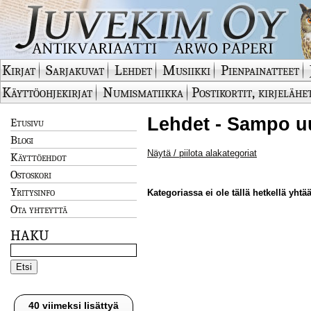
Kirjat
Sarjakuvat
Lehdet
Musiikki
Pienpainatteet
Käyttöohjekirjat
Numismatiikka
Postikortit, kirjelähe
Lehdet - Sampo uu
Etusivu
Blogi
Näytä / piilota alakategoriat
Käyttöehdot
Ostoskori
Yritysinfo
Kategoriassa ei ole tällä hetkellä yhtää
Ota yhteyttä
HAKU
40 viimeksi lisättyä