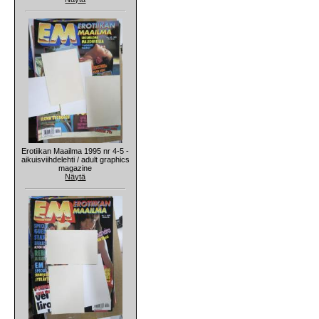
Erotiikan Maailma 1995 nr 4-5 -
aikuisviihdelehti / adult graphics
magazine
Näytä