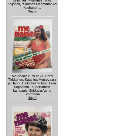
pirtumies, Murhaaja Toivo
Koljonen, "Suomen Eichmann" Ari
Kauhanen...
Näytä
Me Naiset 1979 nr 27, Harri
Tirkkonen, Katariina Metsovaara
ja Hannu Heikinheimo häät, Leila
Seppänen - supertähtien
kampaaja, Sirkka ja Aarno
Stormbom
Näytä