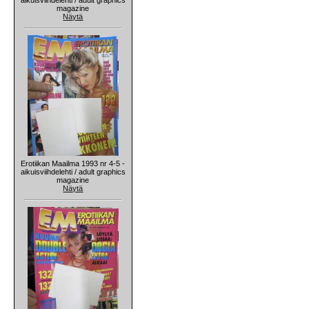
magazine
Näytä
Erotiikan Maailma 1993 nr 4-5 -
aikuisviihdelehti / adult graphics
magazine
Näytä