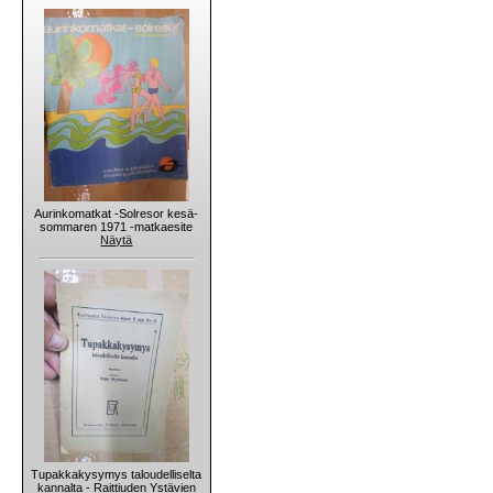
Aurinkomatkat -Solresor kesä-
sommaren 1971 -matkaesite
Näytä
Tupakkakysymys taloudelliselta
kannalta - Raittiuden Ystävien