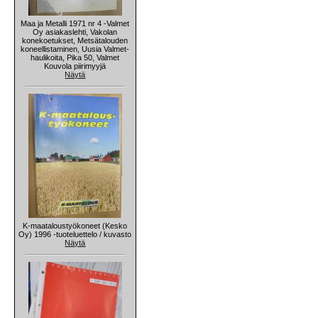
Maa ja Metalli 1971 nr 4 -Valmet
Oy asiakaslehti, Vakolan
konekoetukset, Metsätalouden
koneellistaminen, Uusia Valmet-
haulikoita, Pika 50, Valmet
Kouvola piirimyyjä
Näytä
K-maataloustyökoneet (Kesko
Oy) 1996 -tuoteluettelo / kuvasto
Näytä