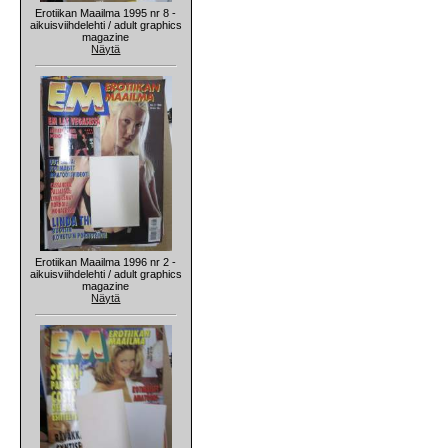
Erotiikan Maailma 1995 nr 8 -
aikuisviihdelehti / adult graphics
magazine
Näytä
Erotiikan Maailma 1996 nr 2 -
aikuisviihdelehti / adult graphics
magazine
Näytä