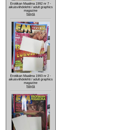
Erotiikan Maailma 1992 nr 7 -
aikuisviihdelehti / adult graphics
magazine
Näytä
Erotiikan Maailma 1993 nr 2 -
aikuisviihdelehti / adult graphics
magazine
Näytä