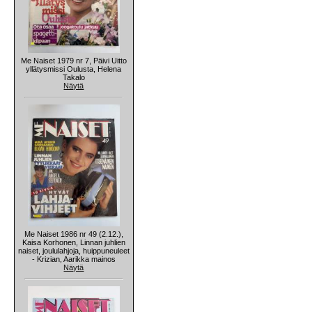
Me Naiset 1979 nr 7, Päivi Uitto
yllätysmissi Oulusta, Helena
Takalo
Näytä
Me Naiset 1986 nr 49 (2.12.),
Kaisa Korhonen, Linnan juhlien
naiset, joululahjoja, huippuneuleet
- Krizian, Aarikka mainos
Näytä