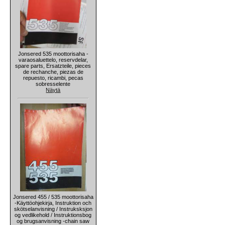
Jonsered 535 moottorisaha -
varaosaluettelo, reservdelar,
spare parts, Ersatzteile, pieces
de rechanche, piezas de
repuesto, ricambi, pecas
sobresselente
Näytä
Jonsered 455 / 535 moottorisaha
-Käyttöohjekirja, Instruktion och
skötselanvisning / Instruksksjon
og vedlikehold / Instruktionsbog
og brugsanvisning -chain saw