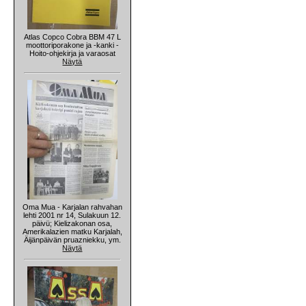
Atlas Copco Cobra BBM 47 L
moottoriporakone ja -kanki -
Hoito-ohjekirja ja varaosat
Näytä
Oma Mua - Karjalan rahvahan
lehti 2001 nr 14, Sulakuun 12.
päivü; Kielizakonan osa,
Amerikalazien matku Karjalah,
Äijänpäivän pruazniekku, ym.
Näytä