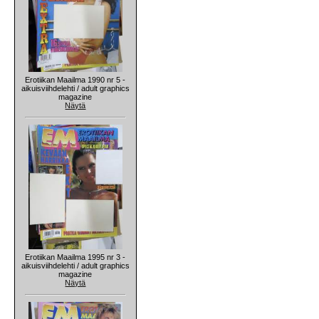
Erotiikan Maailma 1990 nr 5 -
aikuisviihdelehti / adult graphics
magazine
Näytä
Erotiikan Maailma 1995 nr 3 -
aikuisviihdelehti / adult graphics
magazine
Näytä