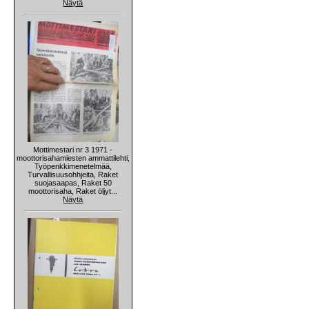
Näytä
Mottimestari nr 3 1971 -
moottorisahamiesten ammattilehti,
Työpenkkimenetelmää,
Turvallisuusohhjeita, Raket
suojasaapas, Raket 50
moottorisaha, Raket öljyt...
Näytä