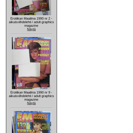
Erotiikan Maailma 1990 nr 2 -
aikuisviihdelehti / adult graphics
magazine
Näytä
Erotiikan Maailma 1990 nr 9 -
aikuisviihdelehti / adult graphics
magazine
Näytä