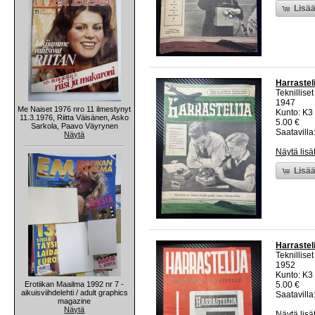
Lisää
Harrasteli
Teknillise
1947
Me Naiset 1976 nro 11 ilmestynyt
Kunto: K3 
11.3.1976, Riitta Väisänen, Asko
5.00 €
Sarkola, Paavo Väyrynen
Saatavilla:
Näytä
Näytä lisä
Lisää
Harrastel
Teknillise
1952
Kunto: K3 
Erotiikan Maailma 1992 nr 7 -
5.00 €
aikuisviihdelehti / adult graphics
Saatavilla:
magazine
Näytä
Näytä lisä