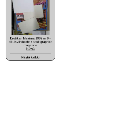
Erotiikan Maailma 1989 nr 8 -
aikuisviihdelehti / adult graphics
magazine
Näytä
Näytä kaikki