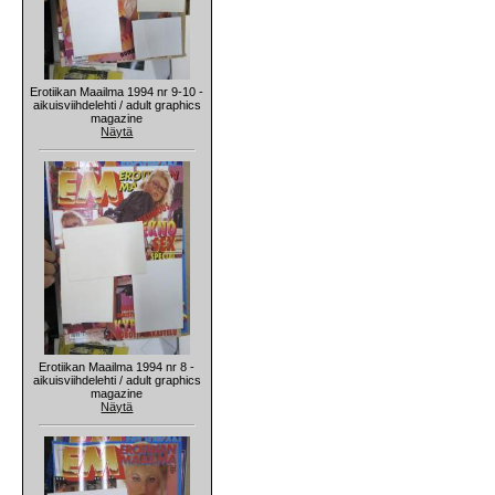
Erotiikan Maailma 1994 nr 9-10 -
aikuisviihdelehti / adult graphics
magazine
Näytä
Erotiikan Maailma 1994 nr 8 -
aikuisviihdelehti / adult graphics
magazine
Näytä