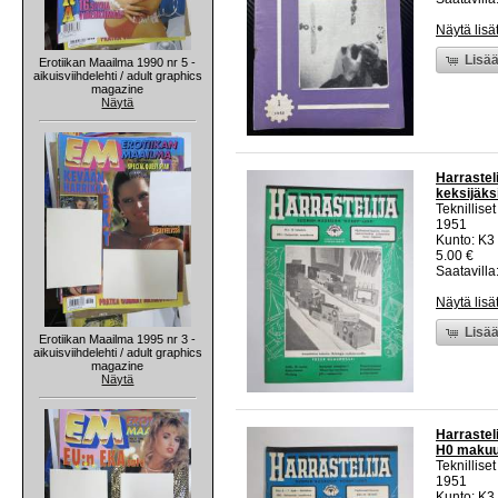
Näytä lisä
Lisää
Erotiikan Maailma 1990 nr 5 -
aikuisviihdelehti / adult graphics
magazine
Näytä
Harrastel
keksijäks
Teknillise
1951
Kunto: K3 
5.00 €
Saatavilla:
Näytä lisä
Lisää
Erotiikan Maailma 1995 nr 3 -
aikuisviihdelehti / adult graphics
magazine
Näytä
Harrasteli
H0 makuu
Teknillise
1951
Kunto: K3 