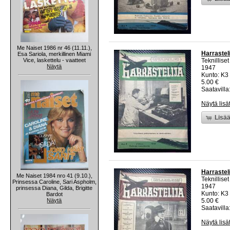
Me Naiset 1986 nr 46 (11.11.),
Harrasteli
Esa Sariola, merkillinen Miami
Vice, laskettelu - vaatteet
Teknillise
Näytä
1947
Kunto: K3 
5.00 €
Saatavilla:
Näytä lisä
Lisää
Harrasteli
Me Naiset 1984 nro 41 (9.10.),
Teknillise
Prinsessa Caroline, Sari Aspholm,
1947
prinsessa Diana, Gilda, Brigitte
Kunto: K3 
Bardot
Näytä
5.00 €
Saatavilla:
Näytä lisä