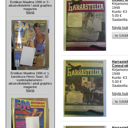
Erotiikan Maailma 1996 nr 3 -
Kirjamono
aikuisviihdelehti / adult graphics
1948
magazine
Kunto: K3 
Näytä
5.00 €
Saatavilla:
Näytä lisä
Lisää
Harrastel
Consul pi
Kirjamono
Erotiikan Maailma 1996 nr 1,
1948
kansikuva Henry Saari, 10-
Kunto: K3 
vuotistuplanumero -
5.00 €
aikuisviihdelehti / adult graphics
Saatavilla:
magazine
Näytä
Näytä lisä
Lisää
Harrasteli