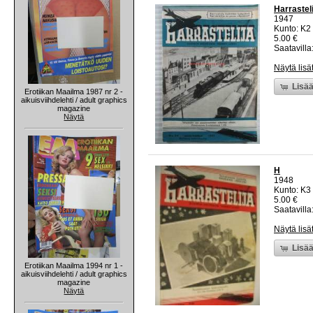
Harrastel
1947
Kunto: K2 
5.00 €
Saatavilla:
Näytä lisä
Lisää
Erotiikan Maailma 1987 nr 2 -
aikuisviihdelehti / adult graphics
magazine
Näytä
H
1948
Kunto: K3
5.00 €
Saatavilla:
Näytä lisä
Lisää
Erotiikan Maailma 1994 nr 1 -
aikuisviihdelehti / adult graphics
magazine
Näytä