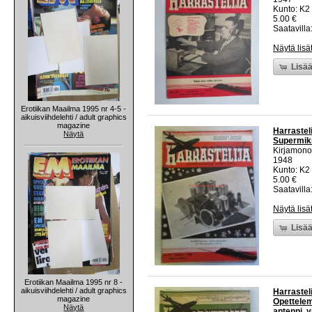
Kunto: K2 
5.00 €
Saatavilla:
Näytä lisä
Lisää
Erotiikan Maailma 1995 nr 4-5 -
aikuisviihdelehti / adult graphics
magazine
Harrastel
Näytä
Supermikr
Kirjamono
1948
Kunto: K2 
5.00 €
Saatavilla:
Näytä lisä
Lisää
Erotiikan Maailma 1995 nr 8 -
aikuisviihdelehti / adult graphics
Harrastel
magazine
Opettele
Näytä
antenni, 