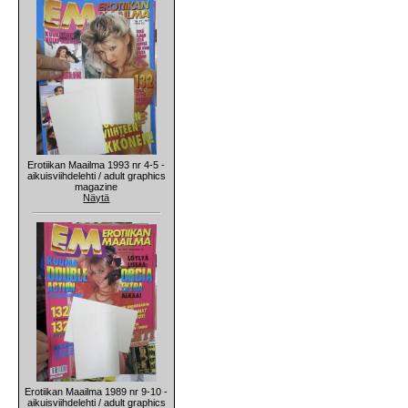
Erotiikan Maailma 1993 nr 4-5 -
aikuisviihdelehti / adult graphics
magazine
Näytä
Erotiikan Maailma 1989 nr 9-10 -
aikuisviihdelehti / adult graphics