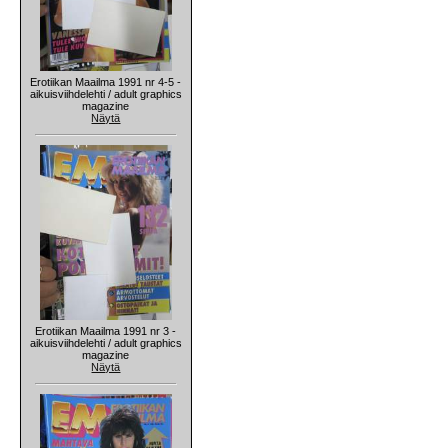
Erotiikan Maailma 1991 nr 4-5 -
aikuisviihdelehti / adult graphics
magazine
Näytä
Erotiikan Maailma 1991 nr 3 -
aikuisviihdelehti / adult graphics
magazine
Näytä