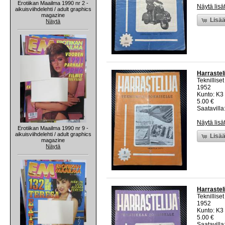
Erotiikan Maailma 1990 nr 2 -
Näytä lisä
aikuisviihdelehti / adult graphics
magazine
Lisää
Näytä
Harrasteli
Teknillise
1952
Kunto: K3 
5.00 €
Saatavilla:
Näytä lisä
Erotiikan Maailma 1990 nr 9 -
aikuisviihdelehti / adult graphics
Lisää
magazine
Näytä
Harrasteli
Teknillise
1952
Kunto: K3 
5.00 €
Saatavilla: