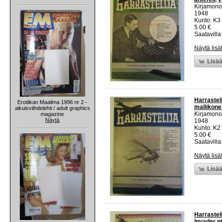
Kirjamono
1948
Kunto: K3 
5.00 €
Saatavilla:
Näytä lisä
Lisää
Harrastel
Erotiikan Maailma 1996 nr 2 -
mallikone
aikuisviihdelehti / adult graphics
Kirjamono
magazine
Näytä
1948
Kunto: K2 
5.00 €
Saatavilla:
Näytä lisä
Lisää
Harrastel
Invader p