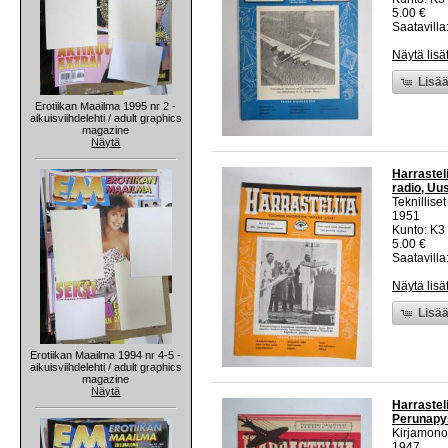
5.00 €
Saatavilla:
Näytä lisä
Lisää
Erotiikan Maailma 1995 nr 2 -
aikuisviihdelehti / adult graphics
magazine
Näytä
Harrastel
radio, Uu
Teknillise
1951
Kunto: K3 
5.00 €
Saatavilla:
Näytä lisä
Lisää
Erotiikan Maailma 1994 nr 4-5 -
aikuisviihdelehti / adult graphics
magazine
Näytä
Harrastel
Perunapys
Kirjamono
1947