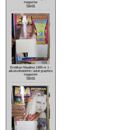
magazine
Näytä
Erotiikan Maailma 1989 nr 1 -
aikuisviihdelehti / adult graphics
magazine
Näytä