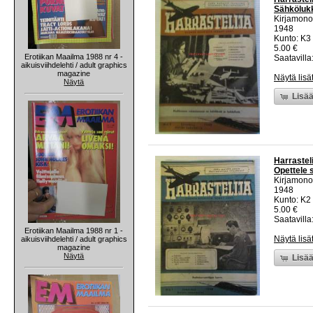
Sähkölukk
Kirjamono
1948
Kunto: K3 
5.00 €
Erotiikan Maailma 1988 nr 4 -
Saatavilla:
aikuisviihdelehti / adult graphics
magazine
Näytä lisä
Näytä
Lisää
Harrastel
Opettele 
Kirjamono
1948
Kunto: K2 
5.00 €
Saatavilla:
Erotiikan Maailma 1988 nr 1 -
Näytä lisä
aikuisviihdelehti / adult graphics
magazine
Näytä
Lisää