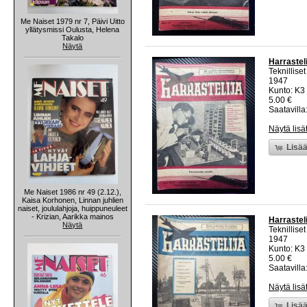
Me Naiset 1979 nr 7, Päivi Uitto
yllätysmissi Oulusta, Helena
Takalo
Näytä
Harrastel
Teknillise
1947
Kunto: K3 
5.00 €
Saatavilla:
Näytä lisä
Lisää
Me Naiset 1986 nr 49 (2.12.),
Kaisa Korhonen, Linnan juhlien
naiset, joululahjoja, huippuneuleet
- Krizian, Aarikka mainos
Harrasteli
Näytä
Teknillise
1947
Kunto: K3 
5.00 €
Saatavilla:
Näytä lisä
Lisää