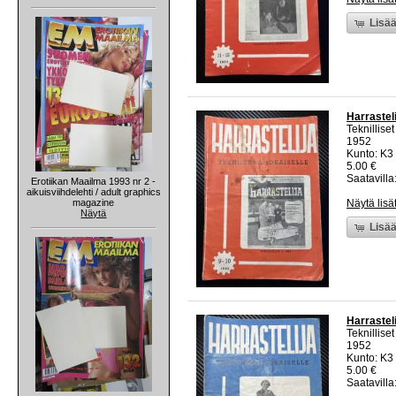
Lisää
Harrastel
Teknillise
1952
Kunto: K3 
5.00 €
Saatavilla:
Erotiikan Maailma 1993 nr 2 -
aikuisviihdelehti / adult graphics
magazine
Näytä lisä
Näytä
Lisää
Harrasteli
Teknillise
1952
Kunto: K3 
5.00 €
Saatavilla: