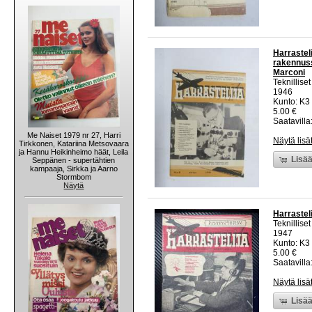
Harrastel
rakennuss
Marconi
Teknillise
1946
Kunto: K3 
5.00 €
Saatavilla:
Me Naiset 1979 nr 27, Harri
Näytä lisä
Tirkkonen, Katariina Metsovaara
ja Hannu Heikinheimo häät, Leila
Lisää
Seppänen - supertähtien
kampaaja, Sirkka ja Aarno
Stormbom
Näytä
Harrastel
Teknillise
1947
Kunto: K3 
5.00 €
Saatavilla:
Näytä lisä
Lisää