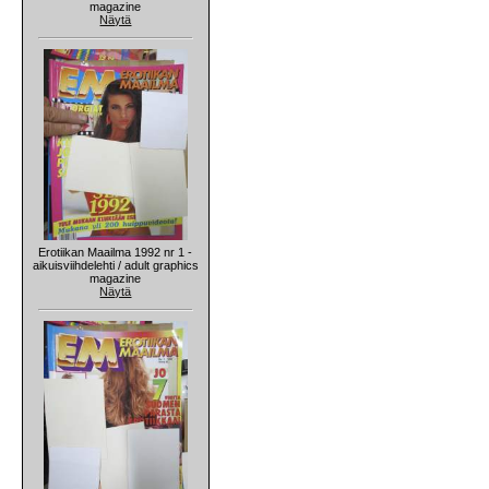
magazine
Näytä
Erotiikan Maailma 1992 nr 1 -
aikuisviihdelehti / adult graphics
magazine
Näytä