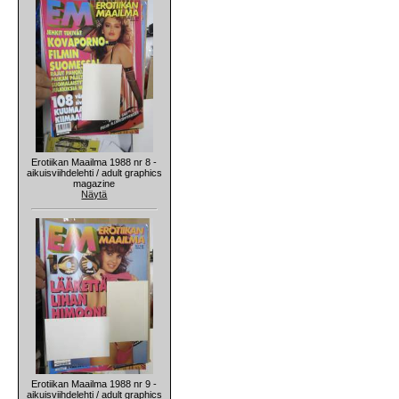
Erotiikan Maailma 1988 nr 8 -
aikuisviihdelehti / adult graphics
magazine
Näytä
Erotiikan Maailma 1988 nr 9 -
aikuisviihdelehti / adult graphics