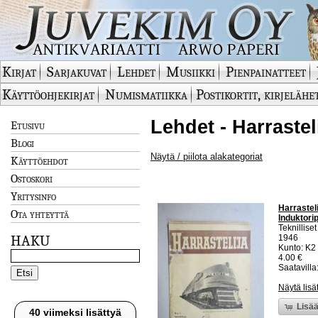
Kirjat
Sarjakuvat
Lehdet
Musiikki
Pienpainatteet
Käyttöohjekirjat
Numismatiikka
Postikortit, kirjelähe
Lehdet - Harrastel
Etusivu
Blogi
Näytä / piilota alakategoriat
Käyttöehdot
Ostoskori
Yritysinfo
Harrasteli
Ota yhteyttä
Induktori
Teknillise
HAKU
1946
Kunto: K2 
4.00 €
Saatavilla:
Näytä lisä
Lisää
40 viimeksi lisättyä