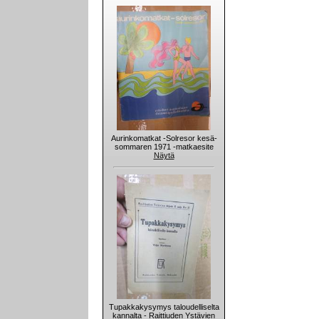
Aurinkomatkat -Solresor kesä-
sommaren 1971 -matkaesite
Näytä
Tupakkakysymys taloudelliselta
kannalta - Raittiuden Ystävien