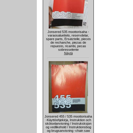
Jonsered 535 moottorisaha -
varaosaluettelo, reservdelar,
spare parts, Ersatzteile, pieces
de rechanche, piezas de
repuesto, ricambi, pecas
sobresselente
Näytä
Jonsered 455 / 535 moottorisaha
-Käyttöohjekirja, Instruktion och
skötselanvisning / Instruksksjon
og vedlikehold / Instruktionsbog
og brugsanvisning -chain saw