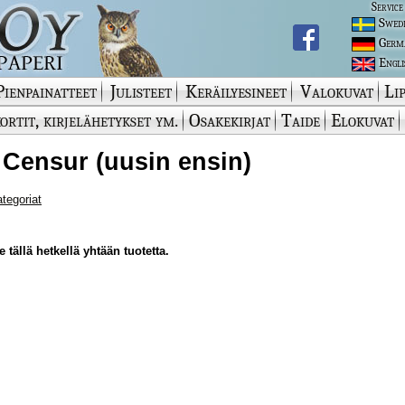
Service
Swed
Germ
Engli
Pienpainatteet
Julisteet
Keräilyesineet
Valokuvat
Lip
ortit, kirjelähetykset ym.
Osakekirjat
Taide
Elokuvat
 Censur (uusin ensin)
ategoriat
 tällä hetkellä yhtään tuotetta.