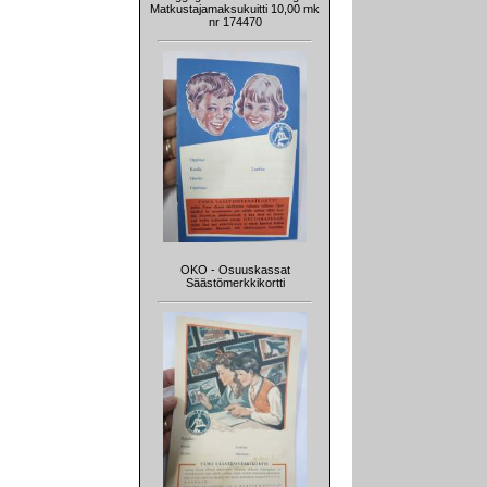
Matkustajamaksukuitti 10,00 mk
nr 174470
OKO - Osuuskassat
Säästömerkkikortti