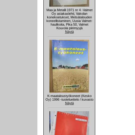
Maa ja Metalli 1971 nr 4 -Valmet
Oy asiakaslehti, Vakolan
konekoetukset, Metsätalouden
koneellistaminen, Uusia Valmet-
haulikoita, Pika 50, Valmet
Kouvola piirimyyjä
Näytä
K-maataloustyökoneet (Kesko
Oy) 1996 -tuoteluettelo / kuvasto
Näytä