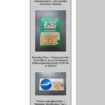
kaloriataulukko, Liina pöydän
kaunistaa, Maukas
Boarding Pass / Tarkastuskortti /
Kontrollkort, jossa kiinnitettynä
Matkustajamaksukuitti 10,00 mk
nr 087413
Finnair matkalippuvihko +
Baggage Identification Tag +