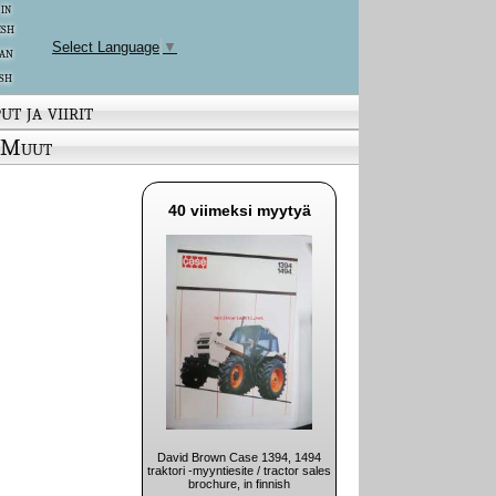
 in
ish
Select Language
▼
an
sh
ut ja viirit
Muut
40 viimeksi myytyä
David Brown Case 1394, 1494
traktori -myyntiesite / tractor sales
brochure, in finnish