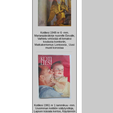
Kotiliesi 1948 nr 6 -mm.
Marianpäiväkirje nuorelle Eevalle,
Vaihtelu virkistää eli lomaksi
koulusta konttoriin,
Matkakertomus Lontoosta , Uusi
muoti korostaa
Kotiliesi 1961 nr 1 tammikuu -mm.
Uusimman keittiön säilytystiloja,
Lapsen käsiala kertoo, Käytännön