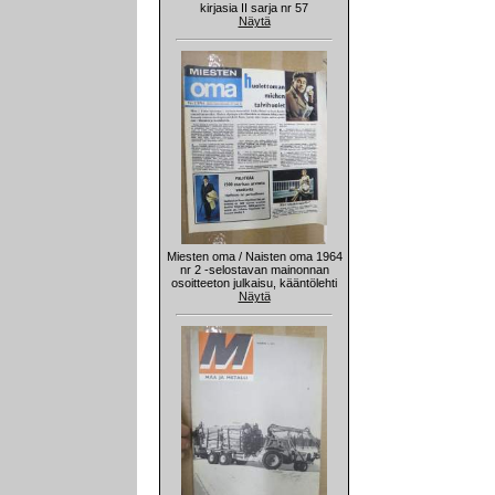
kirjasia II sarja nr 57
Näytä
Miesten oma / Naisten oma 1964
nr 2 -selostavan mainonnan
osoitteeton julkaisu, kääntölehti
Näytä