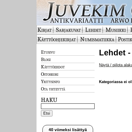
Kirjat
Sarjakuvat
Lehdet
Musiikki
Käyttöohjekirjat
Numismatiikka
Postik
Lehdet -
Etusivu
Blogi
Näytä / piilota alak
Käyttöehdot
Ostoskori
Yritysinfo
Kategoriassa ei ole
Ota yhteyttä
HAKU
40 viimeksi lisättyä