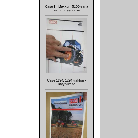
Case IH Maxxum 5100-sarja
traktori -myyntiesite
Case 1194, 1294 traktori -
myyntiesite