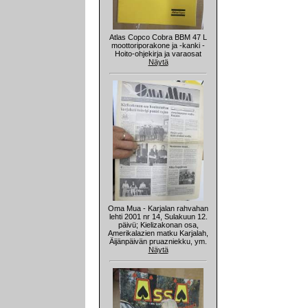
Atlas Copco Cobra BBM 47 L
moottoriporakone ja -kanki -
Hoito-ohjekirja ja varaosat
Näytä
Oma Mua - Karjalan rahvahan
lehti 2001 nr 14, Sulakuun 12.
päivü; Kielizakonan osa,
Amerikalazien matku Karjalah,
Äijänpäivän pruazniekku, ym.
Näytä