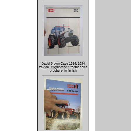
David Brown Case 1594, 1694
traktori -myyntiesite / tractor sales
brochure, in finnish