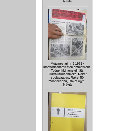
Näytä
Mottimestari nr 3 1971 -
moottorisahamiesten ammattilehti,
Työpenkkimenetelmää,
Turvallisuusohhjeita, Raket
suojasaapas, Raket 50
moottorisaha, Raket öljyt...
Näytä