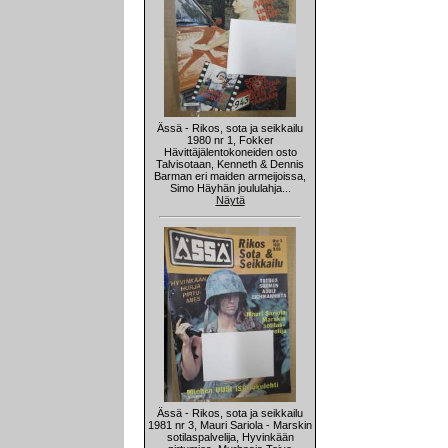
Ässä - Rikos, sota ja seikkailu
1980 nr 1, Fokker
Hävittäjälentokoneiden osto
Talvisotaan, Kenneth & Dennis
Barman eri maiden armeijoissa,
Simo Häyhän joululahja...
Näytä
Ässä - Rikos, sota ja seikkailu
1981 nr 3, Mauri Sariola - Marskin
sotilaspalvelija, Hyvinkään