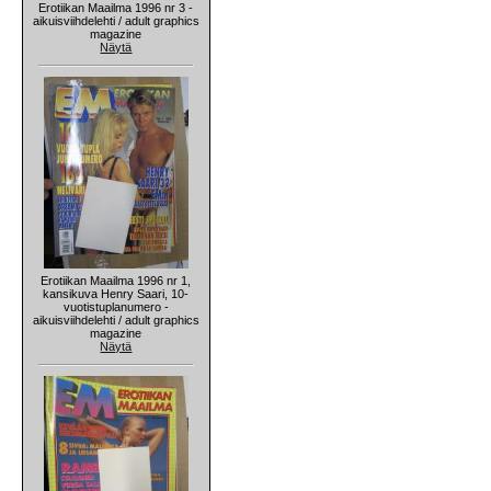
Erotiikan Maailma 1996 nr 3 -
aikuisviihdelehti / adult graphics
magazine
Näytä
Erotiikan Maailma 1996 nr 1,
kansikuva Henry Saari, 10-
vuotistuplanumero -
aikuisviihdelehti / adult graphics
magazine
Näytä