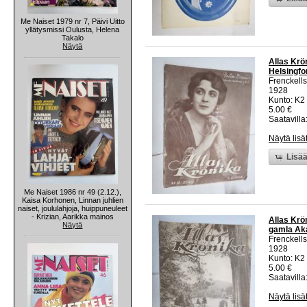
Me Naiset 1979 nr 7, Päivi Uitto
yllätysmissi Oulusta, Helena
Takalo
Näytä
Allas Krö
Helsingfor
Frenckells
1928
Kunto: K2 
5.00 €
Saatavilla:
Näytä lisä
Lisää
Me Naiset 1986 nr 49 (2.12.),
Kaisa Korhonen, Linnan juhlien
naiset, joululahjoja, huippuneuleet
- Krizian, Aarikka mainos
Allas Krö
Näytä
gamla Aka
Frenckells
1928
Kunto: K2 
5.00 €
Saatavilla:
Näytä lisä