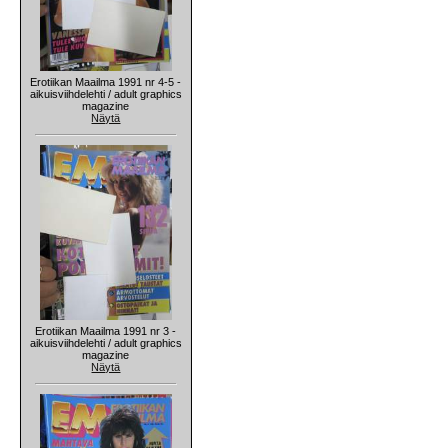
Erotiikan Maailma 1991 nr 4-5 -
aikuisviihdelehti / adult graphics
magazine
Näytä
Erotiikan Maailma 1991 nr 3 -
aikuisviihdelehti / adult graphics
magazine
Näytä