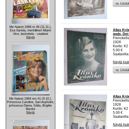
Lisää
Me Naiset 1986 nr 46 (11.11.),
Allas Krön
Esa Sariola, merkillinen Miami
Vice, laskettelu - vaatteet
gods, Det
Näytä
Frenckells
1928
Kunto: K2 
5.00 €
Saatavilla:
Näytä lisä
Lisää
Allas Krö
Me Naiset 1984 nro 41 (9.10.),
Frenckells
Prinsessa Caroline, Sari Aspholm,
1928
prinsessa Diana, Gilda, Brigitte
Kunto: K2 
Bardot
Näytä
5.00 €
Saatavilla:
Näytä lisä