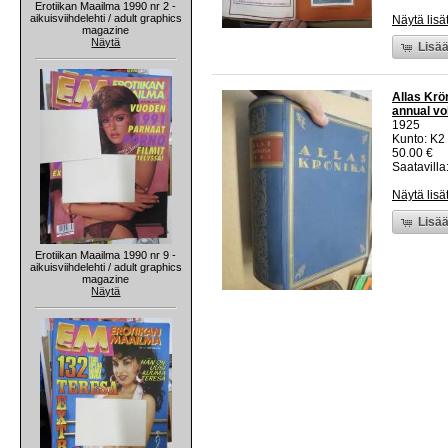
Erotiikan Maailma 1990 nr 2 -
aikuisviihdelehti / adult graphics
Näytä lisä
magazine
Näytä
Lisää
Allas Krön
annual v
1925
Kunto: K2 
50.00 €
Saatavilla:
Näytä lisä
Lisää
Erotiikan Maailma 1990 nr 9 -
aikuisviihdelehti / adult graphics
magazine
Näytä