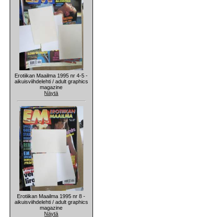
Erotiikan Maailma 1995 nr 4-5 -
aikuisviihdelehti / adult graphics
magazine
Näytä
Erotiikan Maailma 1995 nr 8 -
aikuisviihdelehti / adult graphics
magazine
Näytä