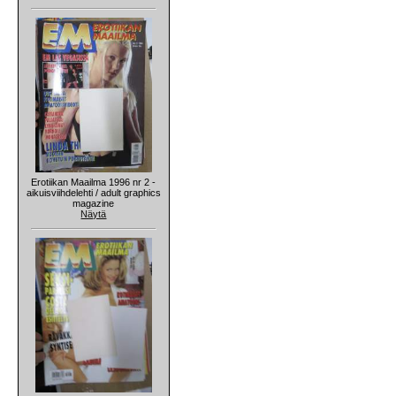
Erotiikan Maailma 1996 nr 2 -
aikuisviihdelehti / adult graphics
magazine
Näytä