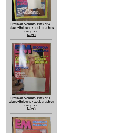
Erotiikan Maailma 1988 nr 4 -
aikuisviihdelehti / adult graphics
magazine
Näytä
Erotiikan Maailma 1988 nr 1 -
aikuisviihdelehti / adult graphics
magazine
Näytä