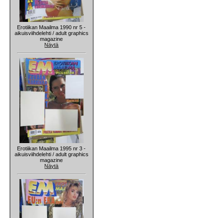
Erotiikan Maailma 1990 nr 5 -
aikuisviihdelehti / adult graphics
magazine
Näytä
Erotiikan Maailma 1995 nr 3 -
aikuisviihdelehti / adult graphics
magazine
Näytä