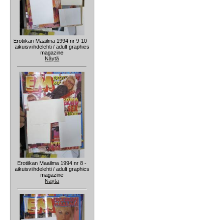
Erotiikan Maailma 1994 nr 9-10 -
aikuisviihdelehti / adult graphics
magazine
Näytä
Erotiikan Maailma 1994 nr 8 -
aikuisviihdelehti / adult graphics
magazine
Näytä