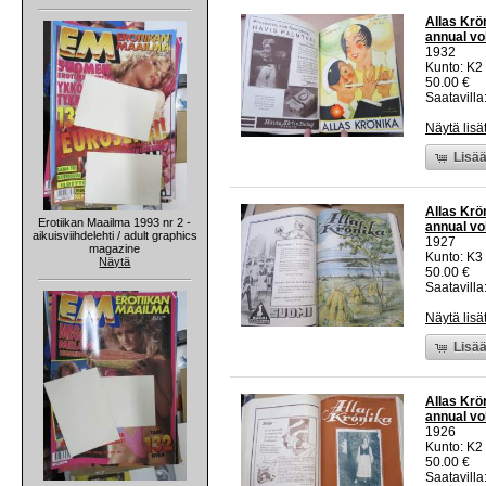
Allas Krön
annual v
1932
Kunto: K2 
50.00 €
Saatavilla:
Näytä lisä
Lisää
Allas Krön
Erotiikan Maailma 1993 nr 2 -
annual v
aikuisviihdelehti / adult graphics
1927
magazine
Kunto: K3 
Näytä
50.00 €
Saatavilla:
Näytä lisä
Lisää
Allas Krön
annual v
1926
Kunto: K2 
50.00 €
Saatavilla: