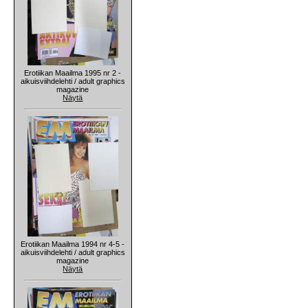
Erotiikan Maailma 1995 nr 2 -
aikuisviihdelehti / adult graphics
magazine
Näytä
Erotiikan Maailma 1994 nr 4-5 -
aikuisviihdelehti / adult graphics
magazine
Näytä