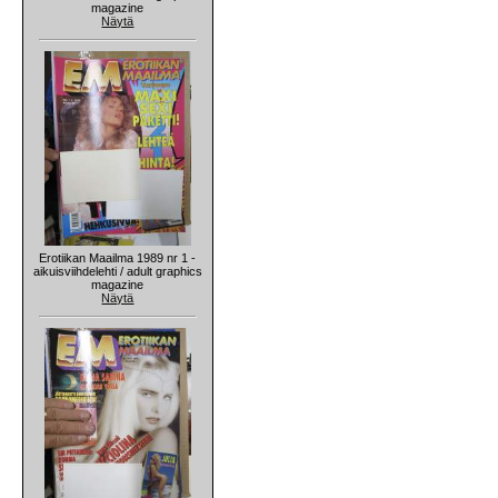
magazine
Näytä
Erotiikan Maailma 1989 nr 1 -
aikuisviihdelehti / adult graphics
magazine
Näytä