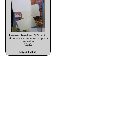
Erotiikan Maailma 1989 nr 8 -
aikuisviihdelehti / adult graphics
magazine
Näytä
Näytä kaikki