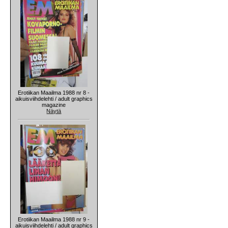
Erotiikan Maailma 1988 nr 8 -
aikuisviihdelehti / adult graphics
magazine
Näytä
Erotiikan Maailma 1988 nr 9 -
aikuisviihdelehti / adult graphics