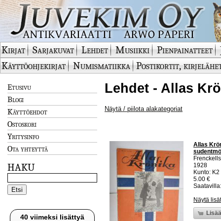
Kirjat
Sarjakuvat
Lehdet
Musiikki
Pienpainatteet
Käyttöohjekirjat
Numismatiikka
Postikortit, kirjelähe
Lehdet - Allas Krö
Etusivu
Blogi
Näytä / piilota alakategoriat
Käyttöehdot
Ostoskori
Yritysinfo
Allas Krö
Ota yhteyttä
sudentmöt
Frenckells
HAKU
1928
Kunto: K2 
5.00 €
Saatavilla:
Näytä lisä
Lisää
40 viimeksi lisättyä