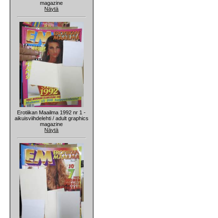
magazine
Näytä
Erotiikan Maailma 1992 nr 1 -
aikuisviihdelehti / adult graphics
magazine
Näytä