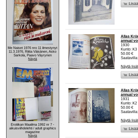
Lisää
Allas Krön
annual v
1930
Me Naiset 1976 nro 11 ilmestynyt
Kunto: K3 
11.3.1976, Riitta Väisänen, Asko
50.00 €
Sarkola, Paavo Väyrynen
Saatavilla:
Näytä
Näytä lisä
Lisää
Allas Krön
annual v
1931
Kunto: K2 
50.00 €
Saatavilla:
Näytä lisä
Erotiikan Maailma 1992 nr 7 -
aikuisviihdelehti / adult graphics
Lisää
magazine
Näytä