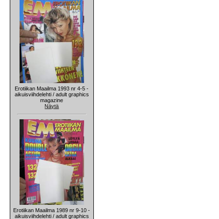
Erotiikan Maailma 1993 nr 4-5 -
aikuisviihdelehti / adult graphics
magazine
Näytä
Erotiikan Maailma 1989 nr 9-10 -
aikuisviihdelehti / adult graphics