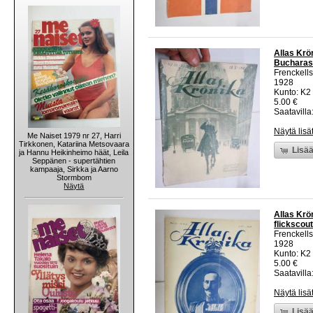
Allas Krö
Bucharas 
Frenckells
1928
Kunto: K2 
5.00 €
Saatavilla:
Näytä lisä
Me Naiset 1979 nr 27, Harri
Tirkkonen, Katariina Metsovaara
Lisää
ja Hannu Heikinheimo häät, Leila
Seppänen - supertähtien
kampaaja, Sirkka ja Aarno
Stormbom
Näytä
Allas Krö
flickscout
Frenckells
1928
Kunto: K2 
5.00 €
Saatavilla:
Näytä lisä
Lisää