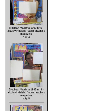
Erotiikan Maailma 1990 nr 5 -
aikuisviihdelehti / adult graphics
magazine
Näytä
Erotiikan Maailma 1995 nr 3 -
aikuisviihdelehti / adult graphics
magazine
Näytä