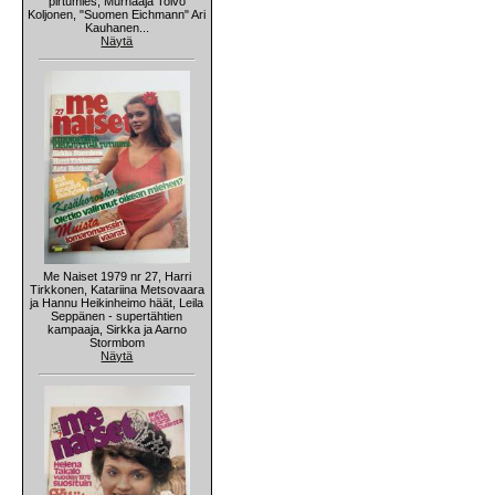
pirtumies, Murhaaja Toivo
Koljonen, "Suomen Eichmann" Ari
Kauhanen...
Näytä
Me Naiset 1979 nr 27, Harri
Tirkkonen, Katariina Metsovaara
ja Hannu Heikinheimo häät, Leila
Seppänen - supertähtien
kampaaja, Sirkka ja Aarno
Stormbom
Näytä