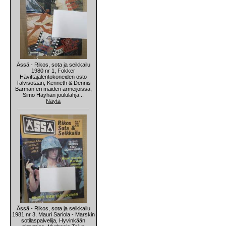
Ässä - Rikos, sota ja seikkailu
1980 nr 1, Fokker
Hävittäjälentokoneiden osto
Talvisotaan, Kenneth & Dennis
Barman eri maiden armeijoissa,
Simo Häyhän joululahja...
Näytä
Ässä - Rikos, sota ja seikkailu
1981 nr 3, Mauri Sariola - Marskin
sotilaspalvelija, Hyvinkään