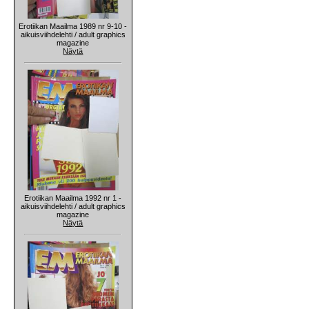
Erotiikan Maailma 1989 nr 9-10 -
aikuisviihdelehti / adult graphics
magazine
Näytä
Erotiikan Maailma 1992 nr 1 -
aikuisviihdelehti / adult graphics
magazine
Näytä