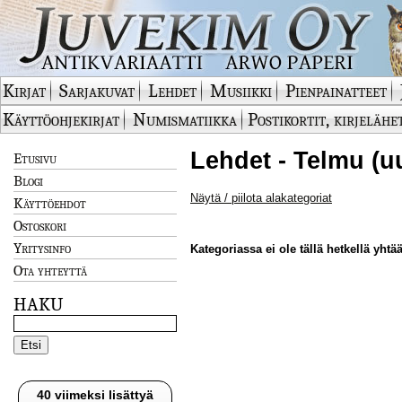
Kirjat
Sarjakuvat
Lehdet
Musiikki
Pienpainatteet
Käyttöohjekirjat
Numismatiikka
Postikortit, kirjelähe
Lehdet - Telmu (u
Etusivu
Blogi
Näytä / piilota alakategoriat
Käyttöehdot
Ostoskori
Yritysinfo
Kategoriassa ei ole tällä hetkellä yhtää
Ota yhteyttä
HAKU
40 viimeksi lisättyä