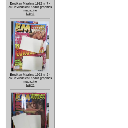
Erotiikan Maailma 1992 nr 7 -
aikuisviihdelehti / adult graphics
magazine
Näytä
Erotiikan Maailma 1993 nr 2 -
aikuisviihdelehti / adult graphics
magazine
Näytä