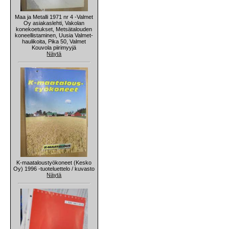
Maa ja Metalli 1971 nr 4 -Valmet
Oy asiakaslehti, Vakolan
konekoetukset, Metsätalouden
koneellistaminen, Uusia Valmet-
haulikoita, Pika 50, Valmet
Kouvola piirimyyjä
Näytä
K-maataloustyökoneet (Kesko
Oy) 1996 -tuoteluettelo / kuvasto
Näytä