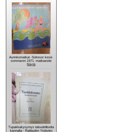
Aurinkomatkat -Solresor kesä-
sommaren 1971 -matkaesite
Näytä
Tupakkakysymys taloudelliselta
kannalta - Raittiuden Ystävien