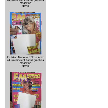
magazine
Näytä
Erotiikan Maailma 1993 nr 4-5 -
aikuisviihdelehti / adult graphics
magazine
Näytä