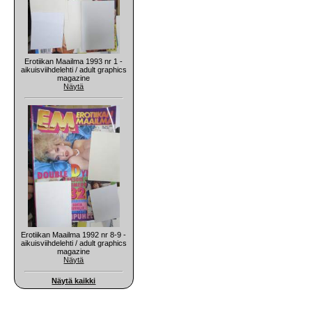
Erotiikan Maailma 1993 nr 1 -
aikuisviihdelehti / adult graphics
magazine
Näytä
Erotiikan Maailma 1992 nr 8-9 -
aikuisviihdelehti / adult graphics
magazine
Näytä
Näytä kaikki