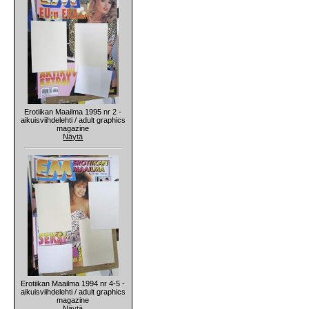
Erotiikan Maailma 1995 nr 2 -
aikuisviihdelehti / adult graphics
magazine
Näytä
Erotiikan Maailma 1994 nr 4-5 -
aikuisviihdelehti / adult graphics
magazine
Näytä