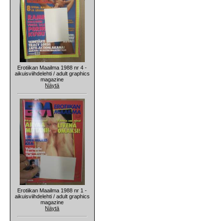
Erotiikan Maailma 1988 nr 4 -
aikuisviihdelehti / adult graphics
magazine
Näytä
Erotiikan Maailma 1988 nr 1 -
aikuisviihdelehti / adult graphics
magazine
Näytä