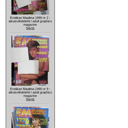
Erotiikan Maailma 1990 nr 2 -
aikuisviihdelehti / adult graphics
magazine
Näytä
Erotiikan Maailma 1990 nr 9 -
aikuisviihdelehti / adult graphics
magazine
Näytä