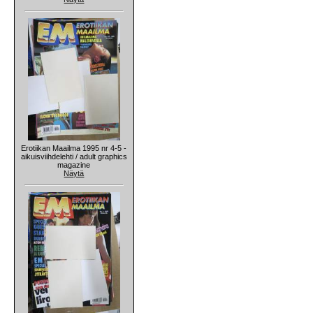
Erotiikan Maailma 1995 nr 4-5 -
aikuisviihdelehti / adult graphics
magazine
Näytä