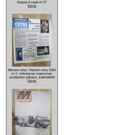
kirjasia II sarja nr 57
Näytä
Miesten oma / Naisten oma 1964
nr 2 -selostavan mainonnan
osoitteeton julkaisu, kääntölehti
Näytä