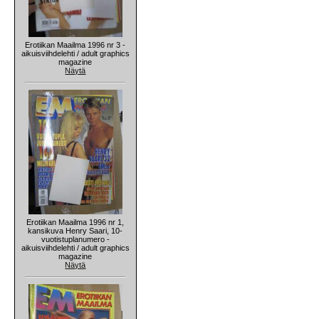
Erotiikan Maailma 1996 nr 3 -
aikuisviihdelehti / adult graphics
magazine
Näytä
Erotiikan Maailma 1996 nr 1,
kansikuva Henry Saari, 10-
vuotistuplanumero -
aikuisviihdelehti / adult graphics
magazine
Näytä