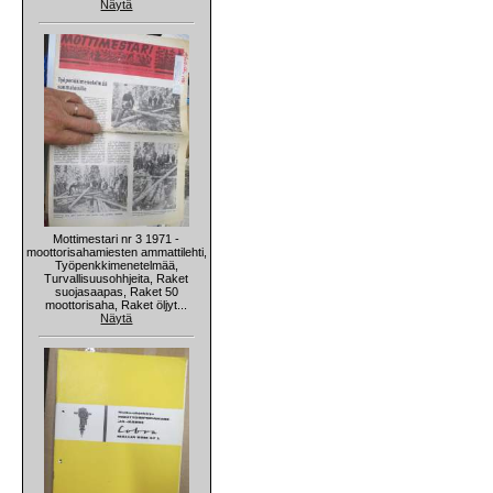
Näytä
Mottimestari nr 3 1971 -
moottorisahamiesten ammattilehti,
Työpenkkimenetelmää,
Turvallisuusohhjeita, Raket
suojasaapas, Raket 50
moottorisaha, Raket öljyt...
Näytä