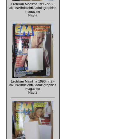
Erotiikan Maailma 1995 nr 8 -
aikuisviihdelehti / adult graphics
magazine
Näytä
Erotiikan Maailma 1996 nr 2 -
aikuisviihdelehti / adult graphics
magazine
Näytä