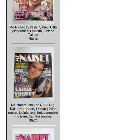
Me Naiset 1979 nr 7, Päivi Uitto
yllätysmissi Oulusta, Helena
Takalo
Näytä
Me Naiset 1986 nr 49 (2.12.),
Kaisa Korhonen, Linnan juhlien
naiset, joululahjoja, huippuneuleet
- Krizian, Aarikka mainos
Näytä