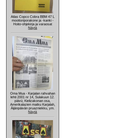
Atlas Copco Cobra BBM 47 L
moottoriporakone ja -kanki -
Hoito-ohjekirja ja varaosat
Näytä
Oma Mua - Karjalan rahvahan
lehti 2001 nr 14, Sulakuun 12.
päivü; Kielizakonan osa,
Amerikalazien matku Karjalah,
Äijänpäivän pruazniekku, ym.
Näytä