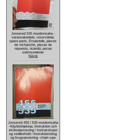
Jonsered 535 moottorisaha -
varaosaluettelo, reservdelar,
spare parts, Ersatzteile, pieces
de rechanche, piezas de
repuesto, ricambi, pecas
sobresselente
Näytä
Jonsered 455 / 535 moottorisaha
-Käyttöohjekirja, Instruktion och
skötselanvisning / Instruksksjon
og vedlikehold / Instruktionsbog
og brugsanvisning -chain saw