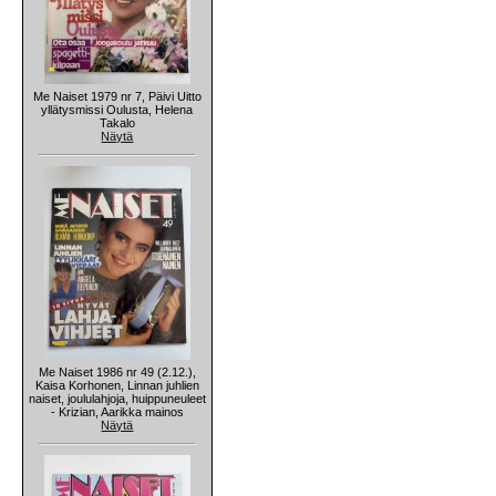
Me Naiset 1979 nr 7, Päivi Uitto
yllätysmissi Oulusta, Helena
Takalo
Näytä
Me Naiset 1986 nr 49 (2.12.),
Kaisa Korhonen, Linnan juhlien
naiset, joululahjoja, huippuneuleet
- Krizian, Aarikka mainos
Näytä