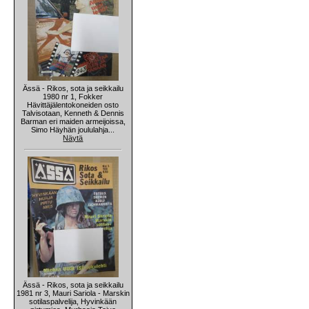
Ässä - Rikos, sota ja seikkailu
1980 nr 1, Fokker
Hävittäjälentokoneiden osto
Talvisotaan, Kenneth & Dennis
Barman eri maiden armeijoissa,
Simo Häyhän joululahja...
Näytä
Ässä - Rikos, sota ja seikkailu
1981 nr 3, Mauri Sariola - Marskin
sotilaspalvelija, Hyvinkään