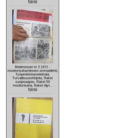
Näytä
Mottimestari nr 3 1971 -
moottorisahamiesten ammattilehti,
Työpenkkimenetelmää,
Turvallisuusohhjeita, Raket
suojasaapas, Raket 50
moottorisaha, Raket öljyt...
Näytä