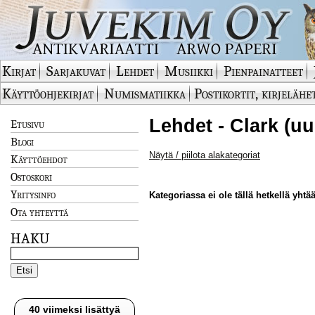
Kirjat
Sarjakuvat
Lehdet
Musiikki
Pienpainatteet
Käyttöohjekirjat
Numismatiikka
Postikortit, kirjelähe
Lehdet - Clark (uu
Etusivu
Blogi
Näytä / piilota alakategoriat
Käyttöehdot
Ostoskori
Yritysinfo
Kategoriassa ei ole tällä hetkellä yhtää
Ota yhteyttä
HAKU
40 viimeksi lisättyä