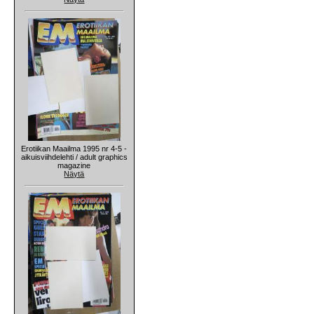
Erotiikan Maailma 1995 nr 4-5 -
aikuisviihdelehti / adult graphics
magazine
Näytä