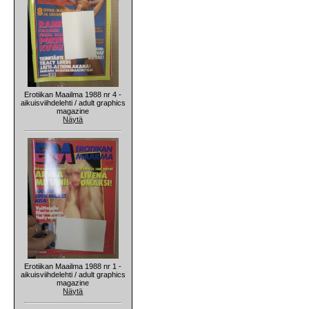
Erotiikan Maailma 1988 nr 4 -
aikuisviihdelehti / adult graphics
magazine
Näytä
Erotiikan Maailma 1988 nr 1 -
aikuisviihdelehti / adult graphics
magazine
Näytä