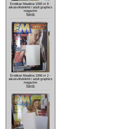
Erotiikan Maailma 1995 nr 8 -
aikuisviihdelehti / adult graphics
magazine
Näytä
Erotiikan Maailma 1996 nr 2 -
aikuisviihdelehti / adult graphics
magazine
Näytä