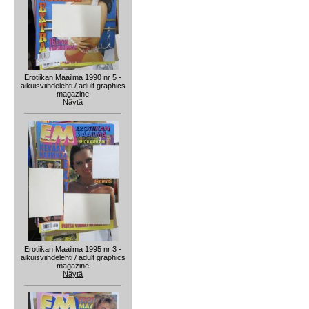
Erotiikan Maailma 1990 nr 5 -
aikuisviihdelehti / adult graphics
magazine
Näytä
Erotiikan Maailma 1995 nr 3 -
aikuisviihdelehti / adult graphics
magazine
Näytä