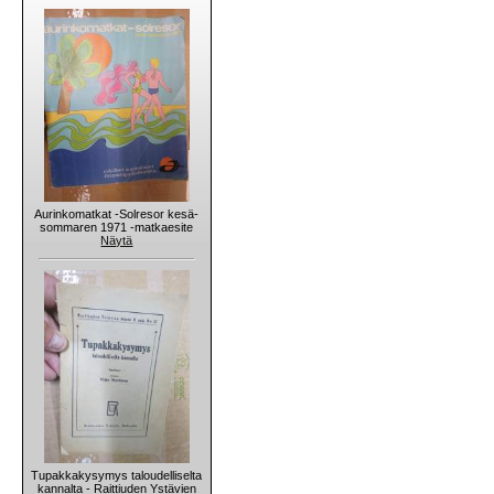
Aurinkomatkat -Solresor kesä-
sommaren 1971 -matkaesite
Näytä
Tupakkakysymys taloudelliselta
kannalta - Raittiuden Ystävien