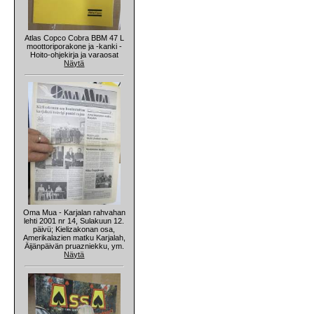
Atlas Copco Cobra BBM 47 L
moottoriporakone ja -kanki -
Hoito-ohjekirja ja varaosat
Näytä
Oma Mua - Karjalan rahvahan
lehti 2001 nr 14, Sulakuun 12.
päivü; Kielizakonan osa,
Amerikalazien matku Karjalah,
Äijänpäivän pruazniekku, ym.
Näytä