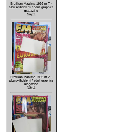
Erotiikan Maailma 1992 nr 7 -
aikuisviihdelehti / adult graphics
magazine
Näytä
Erotiikan Maailma 1993 nr 2 -
aikuisviihdelehti / adult graphics
magazine
Näytä