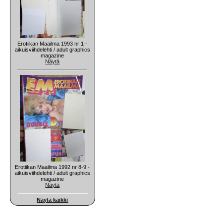
Erotiikan Maailma 1993 nr 1 -
aikuisviihdelehti / adult graphics
magazine
Näytä
Erotiikan Maailma 1992 nr 8-9 -
aikuisviihdelehti / adult graphics
magazine
Näytä
Näytä kaikki