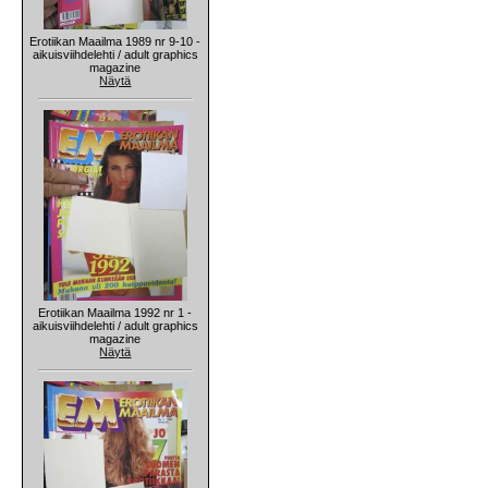
Erotiikan Maailma 1989 nr 9-10 -
aikuisviihdelehti / adult graphics
magazine
Näytä
Erotiikan Maailma 1992 nr 1 -
aikuisviihdelehti / adult graphics
magazine
Näytä