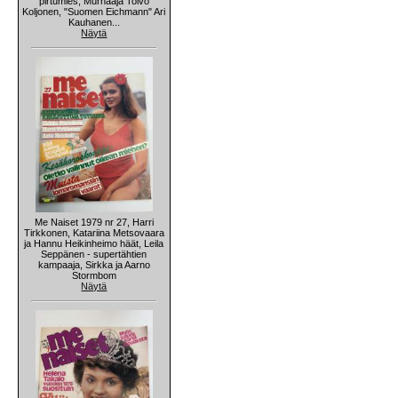
pirtumies, Murhaaja Toivo
Koljonen, "Suomen Eichmann" Ari
Kauhanen...
Näytä
Me Naiset 1979 nr 27, Harri
Tirkkonen, Katariina Metsovaara
ja Hannu Heikinheimo häät, Leila
Seppänen - supertähtien
kampaaja, Sirkka ja Aarno
Stormbom
Näytä