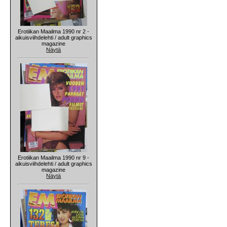
Erotiikan Maailma 1990 nr 2 -
aikuisviihdelehti / adult graphics
magazine
Näytä
Erotiikan Maailma 1990 nr 9 -
aikuisviihdelehti / adult graphics
magazine
Näytä