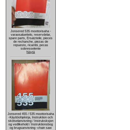
Jonsered 535 moottorisaha -
varaosaluettelo, reservdelar,
spare parts, Ersatzteile, pieces
de rechanche, piezas de
repuesto, ricambi, pecas
sobresselente
Näytä
Jonsered 455 / 535 moottorisaha
-Käyttöohjekirja, Instruktion och
skötselanvisning / Instruksksjon
og vedlikehold / Instruktionsbog
og brugsanvisning -chain saw