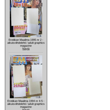
Erotiikan Maailma 1995 nr 2 -
aikuisviihdelehti / adult graphics
magazine
Näytä
Erotiikan Maailma 1994 nr 4-5 -
aikuisviihdelehti / adult graphics
magazine
Näytä