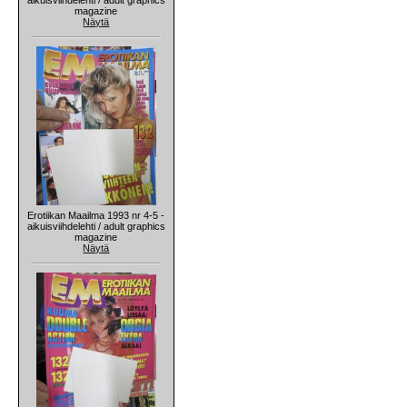
magazine
Näytä
Erotiikan Maailma 1993 nr 4-5 -
aikuisviihdelehti / adult graphics
magazine
Näytä