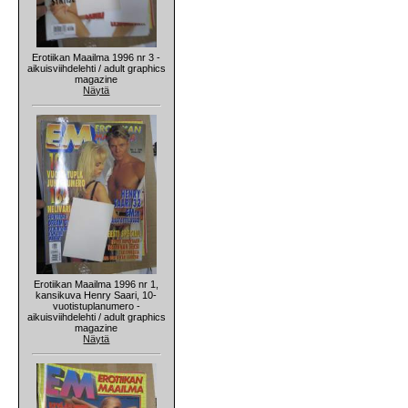
Erotiikan Maailma 1996 nr 3 -
aikuisviihdelehti / adult graphics
magazine
Näytä
Erotiikan Maailma 1996 nr 1,
kansikuva Henry Saari, 10-
vuotistuplanumero -
aikuisviihdelehti / adult graphics
magazine
Näytä