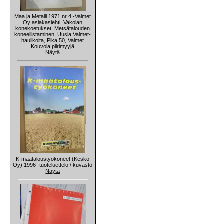
Maa ja Metalli 1971 nr 4 -Valmet
Oy asiakaslehti, Vakolan
konekoetukset, Metsätalouden
koneellistaminen, Uusia Valmet-
haulikoita, Pika 50, Valmet
Kouvola piirimyyjä
Näytä
K-maataloustyökoneet (Kesko
Oy) 1996 -tuoteluettelo / kuvasto
Näytä