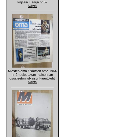
kirjasia II sarja nr 57
Näytä
Miesten oma / Naisten oma 1964
nr 2 -selostavan mainonnan
osoitteeton julkaisu, kääntölehti
Näytä