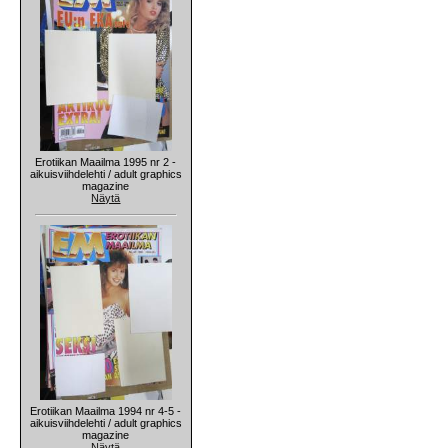
Erotiikan Maailma 1995 nr 2 -
aikuisviihdelehti / adult graphics
magazine
Näytä
Erotiikan Maailma 1994 nr 4-5 -
aikuisviihdelehti / adult graphics
magazine
Näytä