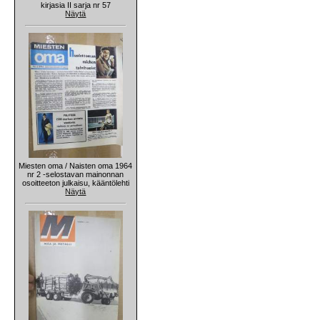
kirjasia II sarja nr 57
Näytä
Miesten oma / Naisten oma 1964
nr 2 -selostavan mainonnan
osoitteeton julkaisu, kääntölehti
Näytä