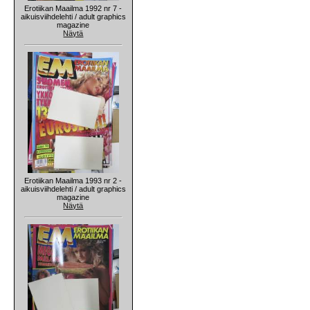
Erotiikan Maailma 1992 nr 7 -
aikuisviihdelehti / adult graphics
magazine
Näytä
Erotiikan Maailma 1993 nr 2 -
aikuisviihdelehti / adult graphics
magazine
Näytä