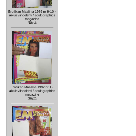
Erotiikan Maailma 1989 nr 9-10 -
aikuisviihdelehti / adult graphics
magazine
Näytä
Erotiikan Maailma 1992 nr 1 -
aikuisviihdelehti / adult graphics
magazine
Näytä