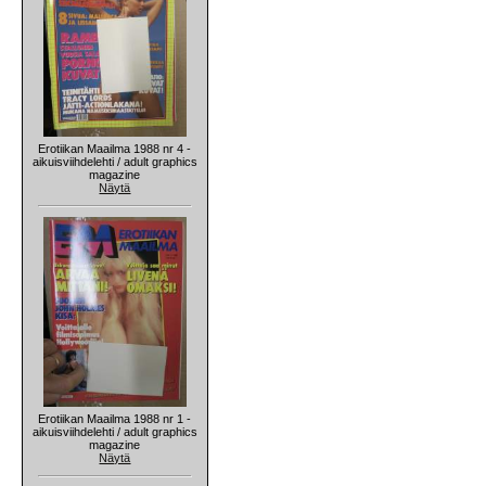
Erotiikan Maailma 1988 nr 4 -
aikuisviihdelehti / adult graphics
magazine
Näytä
Erotiikan Maailma 1988 nr 1 -
aikuisviihdelehti / adult graphics
magazine
Näytä