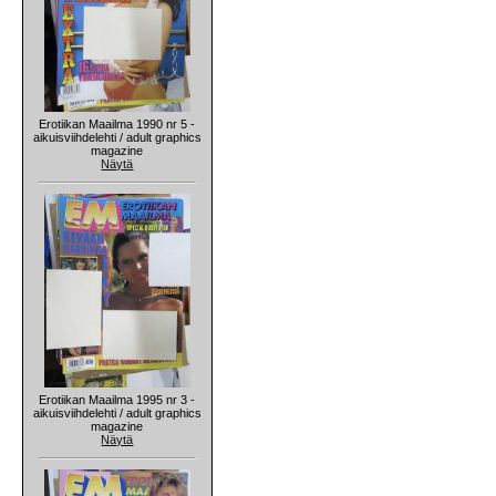
Erotiikan Maailma 1990 nr 5 -
aikuisviihdelehti / adult graphics
magazine
Näytä
Erotiikan Maailma 1995 nr 3 -
aikuisviihdelehti / adult graphics
magazine
Näytä