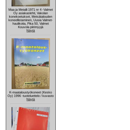
Maa ja Metalli 1971 nr 4 -Valmet
Oy asiakaslehti, Vakolan
konekoetukset, Metsätalouden
koneellistaminen, Uusia Valmet-
haulikoita, Pika 50, Valmet
Kouvola piirimyyjä
Näytä
K-maataloustyökoneet (Kesko
Oy) 1996 -tuoteluettelo / kuvasto
Näytä