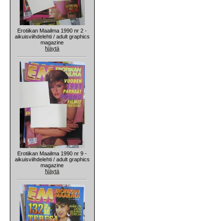
Erotiikan Maailma 1990 nr 2 -
aikuisviihdelehti / adult graphics
magazine
Näytä
Erotiikan Maailma 1990 nr 9 -
aikuisviihdelehti / adult graphics
magazine
Näytä