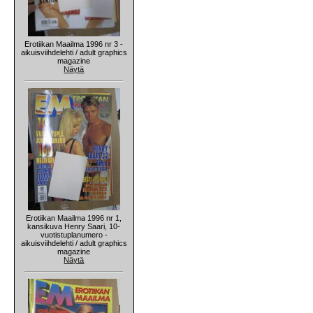
Erotiikan Maailma 1996 nr 3 -
aikuisviihdelehti / adult graphics
magazine
Näytä
Erotiikan Maailma 1996 nr 1,
kansikuva Henry Saari, 10-
vuotistuplanumero -
aikuisviihdelehti / adult graphics
magazine
Näytä