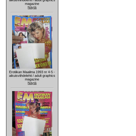
magazine
Näytä
Erotiikan Maailma 1993 nr 4-5 -
aikuisviihdelehti / adult graphics
magazine
Näytä