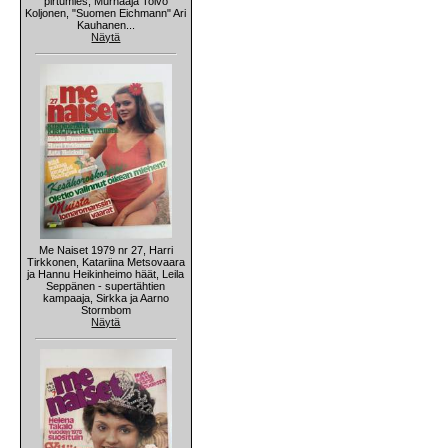
pirtumies, Murhaaja Toivo
Koljonen, "Suomen Eichmann" Ari
Kauhanen...
Näytä
Me Naiset 1979 nr 27, Harri
Tirkkonen, Katariina Metsovaara
ja Hannu Heikinheimo häät, Leila
Seppänen - supertähtien
kampaaja, Sirkka ja Aarno
Stormbom
Näytä