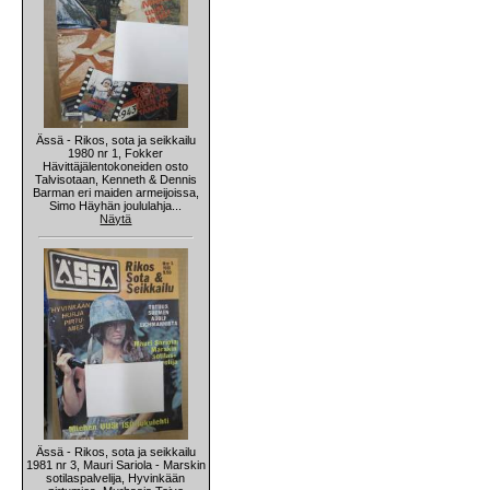
Ässä - Rikos, sota ja seikkailu
1980 nr 1, Fokker
Hävittäjälentokoneiden osto
Talvisotaan, Kenneth & Dennis
Barman eri maiden armeijoissa,
Simo Häyhän joululahja...
Näytä
Ässä - Rikos, sota ja seikkailu
1981 nr 3, Mauri Sariola - Marskin
sotilaspalvelija, Hyvinkään