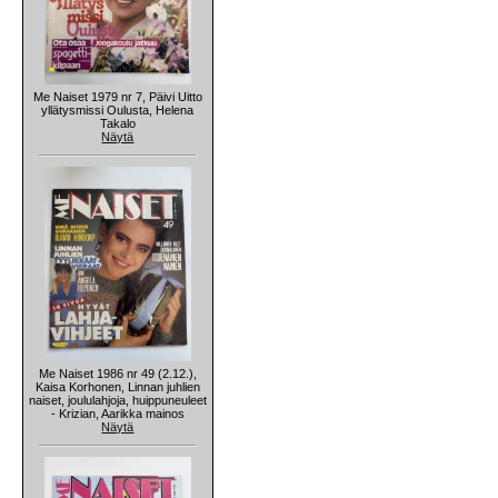
Me Naiset 1979 nr 7, Päivi Uitto
yllätysmissi Oulusta, Helena
Takalo
Näytä
Me Naiset 1986 nr 49 (2.12.),
Kaisa Korhonen, Linnan juhlien
naiset, joululahjoja, huippuneuleet
- Krizian, Aarikka mainos
Näytä