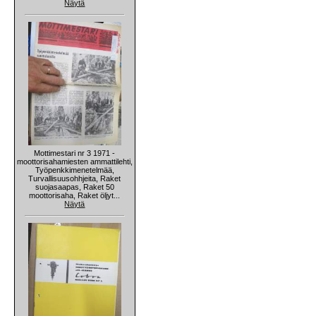
Näytä
Mottimestari nr 3 1971 -
moottorisahamiesten ammattilehti,
Työpenkkimenetelmää,
Turvallisuusohhjeita, Raket
suojasaapas, Raket 50
moottorisaha, Raket öljyt...
Näytä