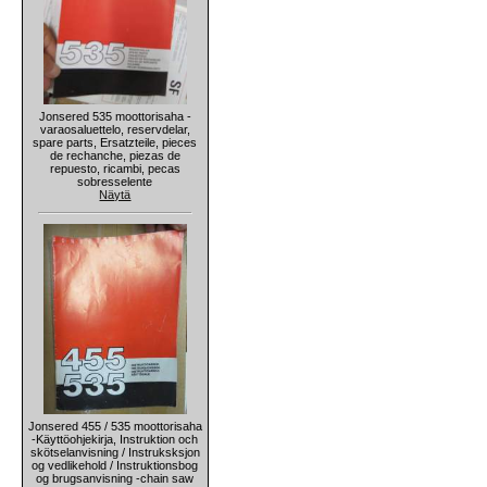
Jonsered 535 moottorisaha -
varaosaluettelo, reservdelar,
spare parts, Ersatzteile, pieces
de rechanche, piezas de
repuesto, ricambi, pecas
sobresselente
Näytä
Jonsered 455 / 535 moottorisaha
-Käyttöohjekirja, Instruktion och
skötselanvisning / Instruksksjon
og vedlikehold / Instruktionsbog
og brugsanvisning -chain saw