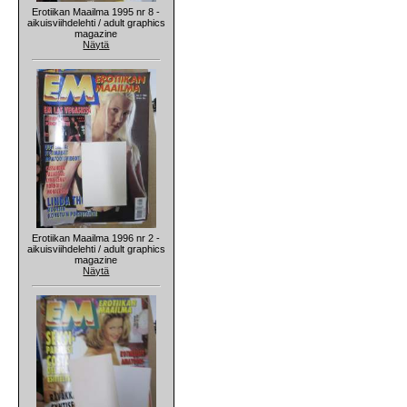
Erotiikan Maailma 1995 nr 8 -
aikuisviihdelehti / adult graphics
magazine
Näytä
Erotiikan Maailma 1996 nr 2 -
aikuisviihdelehti / adult graphics
magazine
Näytä