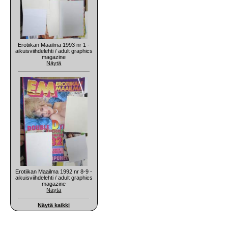
Erotiikan Maailma 1993 nr 1 -
aikuisviihdelehti / adult graphics
magazine
Näytä
Erotiikan Maailma 1992 nr 8-9 -
aikuisviihdelehti / adult graphics
magazine
Näytä
Näytä kaikki