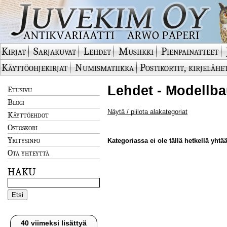
Kirjat
Sarjakuvat
Lehdet
Musiikki
Pienpainatteet
Käyttöohjekirjat
Numismatiikka
Postikortit, kirjelähe
Lehdet - Modellba
Etusivu
Blogi
Näytä / piilota alakategoriat
Käyttöehdot
Ostoskori
Yritysinfo
Kategoriassa ei ole tällä hetkellä yhtää
Ota yhteyttä
HAKU
40 viimeksi lisättyä