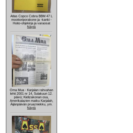
Atlas Copco Cobra BBM 47 L
moottoriporakone ja -kanki -
Hoito-ohjekirja ja varaosat
Näytä
Oma Mua - Karjalan rahvahan
lehti 2001 nr 14, Sulakuun 12.
päivü; Kielizakonan osa,
Amerikalazien matku Karjalah,
Äijänpäivän pruazniekku, ym.
Näytä