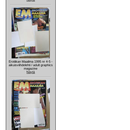
Erotiikan Maailma 1995 nr 4-5 -
aikuisviihdelehti / adult graphics
magazine
Näytä