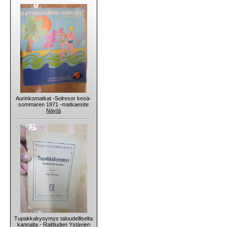
Aurinkomatkat -Solresor kesä-
sommaren 1971 -matkaesite
Näytä
Tupakkakysymys taloudelliselta
kannalta - Raittiuden Ystävien