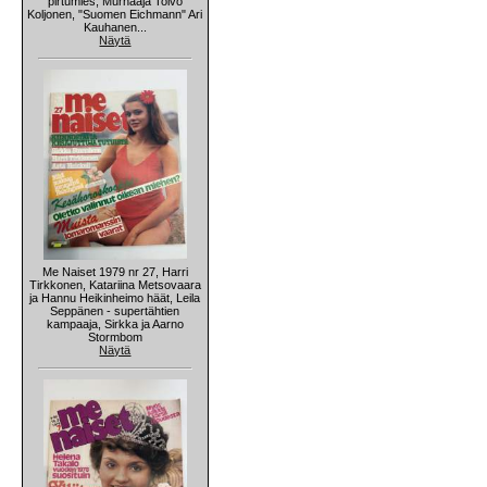
pirtumies, Murhaaja Toivo
Koljonen, "Suomen Eichmann" Ari
Kauhanen...
Näytä
Me Naiset 1979 nr 27, Harri
Tirkkonen, Katariina Metsovaara
ja Hannu Heikinheimo häät, Leila
Seppänen - supertähtien
kampaaja, Sirkka ja Aarno
Stormbom
Näytä