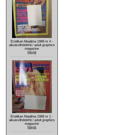
Erotiikan Maailma 1988 nr 4 -
aikuisviihdelehti / adult graphics
magazine
Näytä
Erotiikan Maailma 1988 nr 1 -
aikuisviihdelehti / adult graphics
magazine
Näytä