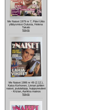
Me Naiset 1979 nr 7, Päivi Uitto
yllätysmissi Oulusta, Helena
Takalo
Näytä
Me Naiset 1986 nr 49 (2.12.),
Kaisa Korhonen, Linnan juhlien
naiset, joululahjoja, huippuneuleet
- Krizian, Aarikka mainos
Näytä