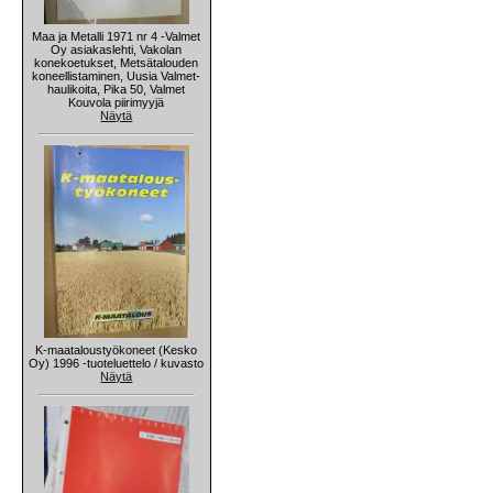
Maa ja Metalli 1971 nr 4 -Valmet
Oy asiakaslehti, Vakolan
konekoetukset, Metsätalouden
koneellistaminen, Uusia Valmet-
haulikoita, Pika 50, Valmet
Kouvola piirimyyjä
Näytä
K-maataloustyökoneet (Kesko
Oy) 1996 -tuoteluettelo / kuvasto
Näytä