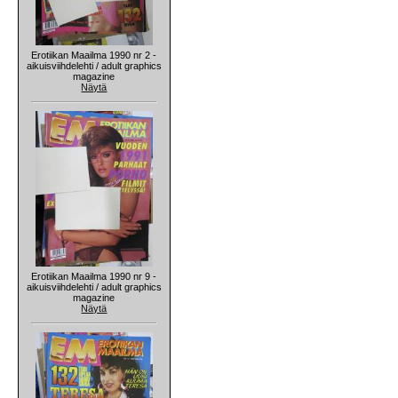
Erotiikan Maailma 1990 nr 2 -
aikuisviihdelehti / adult graphics
magazine
Näytä
Erotiikan Maailma 1990 nr 9 -
aikuisviihdelehti / adult graphics
magazine
Näytä