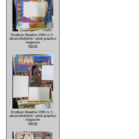
Erotiikan Maailma 1990 nr 5 -
aikuisviihdelehti / adult graphics
magazine
Näytä
Erotiikan Maailma 1995 nr 3 -
aikuisviihdelehti / adult graphics
magazine
Näytä