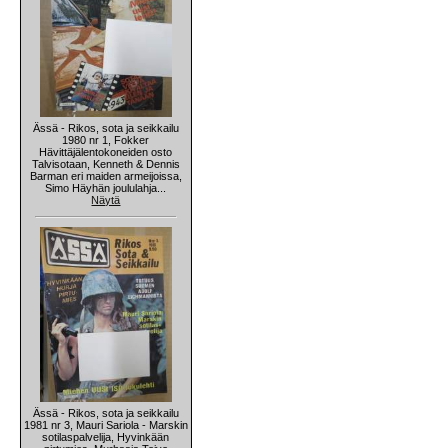
Ässä - Rikos, sota ja seikkailu
1980 nr 1, Fokker
Hävittäjälentokoneiden osto
Talvisotaan, Kenneth & Dennis
Barman eri maiden armeijoissa,
Simo Häyhän joululahja...
Näytä
Ässä - Rikos, sota ja seikkailu
1981 nr 3, Mauri Sariola - Marskin
sotilaspalvelija, Hyvinkään