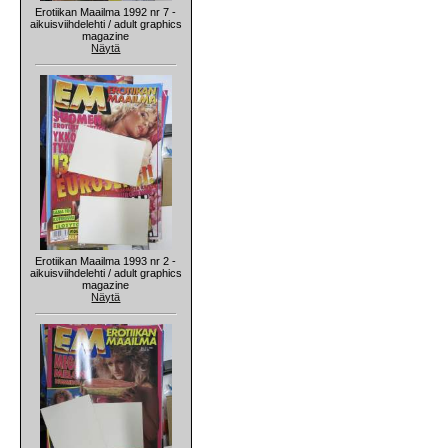
Erotiikan Maailma 1992 nr 7 -
aikuisviihdelehti / adult graphics
magazine
Näytä
Erotiikan Maailma 1993 nr 2 -
aikuisviihdelehti / adult graphics
magazine
Näytä