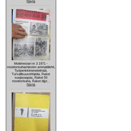
Näytä
Mottimestari nr 3 1971 -
moottorisahamiesten ammattilehti,
Työpenkkimenetelmää,
Turvallisuusohhjeita, Raket
suojasaapas, Raket 50
moottorisaha, Raket öljyt...
Näytä