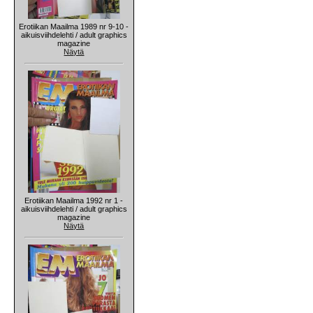
Erotiikan Maailma 1989 nr 9-10 -
aikuisviihdelehti / adult graphics
magazine
Näytä
Erotiikan Maailma 1992 nr 1 -
aikuisviihdelehti / adult graphics
magazine
Näytä