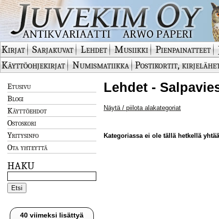
Kirjat
Sarjakuvat
Lehdet
Musiikki
Pienpainatteet
Käyttöohjekirjat
Numismatiikka
Postikortit, kirjelähe
Lehdet - Salpavies
Etusivu
Blogi
Näytä / piilota alakategoriat
Käyttöehdot
Ostoskori
Yritysinfo
Kategoriassa ei ole tällä hetkellä yhtää
Ota yhteyttä
HAKU
40 viimeksi lisättyä