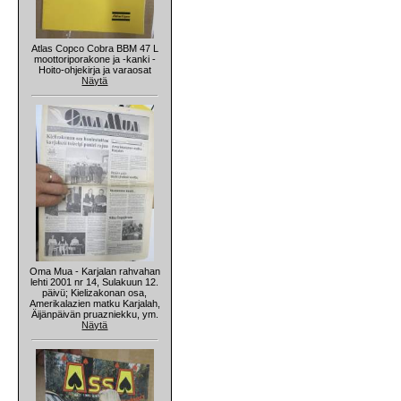
Atlas Copco Cobra BBM 47 L
moottoriporakone ja -kanki -
Hoito-ohjekirja ja varaosat
Näytä
Oma Mua - Karjalan rahvahan
lehti 2001 nr 14, Sulakuun 12.
päivü; Kielizakonan osa,
Amerikalazien matku Karjalah,
Äijänpäivän pruazniekku, ym.
Näytä