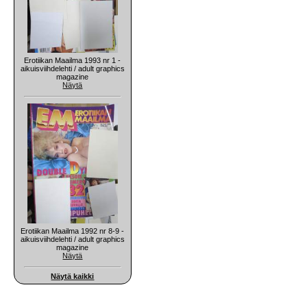
Erotiikan Maailma 1993 nr 1 -
aikuisviihdelehti / adult graphics
magazine
Näytä
Erotiikan Maailma 1992 nr 8-9 -
aikuisviihdelehti / adult graphics
magazine
Näytä
Näytä kaikki