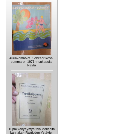
Aurinkomatkat -Solresor kesä-
sommaren 1971 -matkaesite
Näytä
Tupakkakysymys taloudelliselta
kannalta - Raittiuden Ystävien