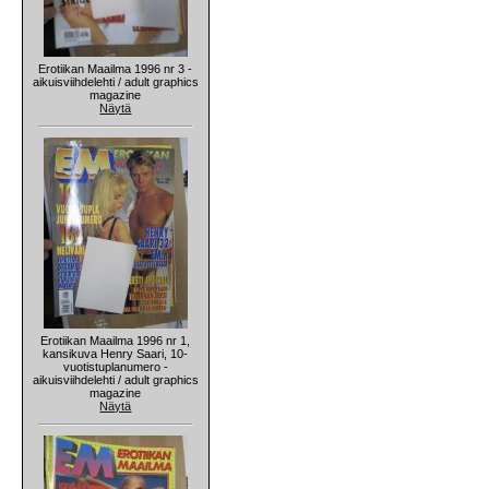
Erotiikan Maailma 1996 nr 3 -
aikuisviihdelehti / adult graphics
magazine
Näytä
Erotiikan Maailma 1996 nr 1,
kansikuva Henry Saari, 10-
vuotistuplanumero -
aikuisviihdelehti / adult graphics
magazine
Näytä