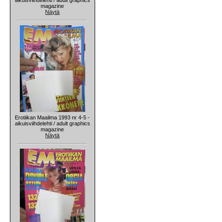
magazine
Näytä
Erotiikan Maailma 1993 nr 4-5 -
aikuisviihdelehti / adult graphics
magazine
Näytä