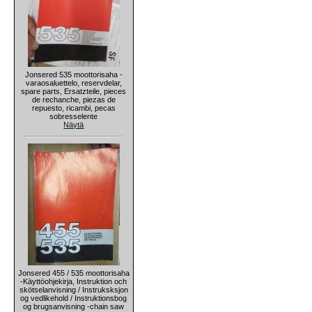
Jonsered 535 moottorisaha -
varaosaluettelo, reservdelar,
spare parts, Ersatzteile, pieces
de rechanche, piezas de
repuesto, ricambi, pecas
sobresselente
Näytä
Jonsered 455 / 535 moottorisaha
-Käyttöohjekirja, Instruktion och
skötselanvisning / Instruksksjon
og vedlikehold / Instruktionsbog
og brugsanvisning -chain saw