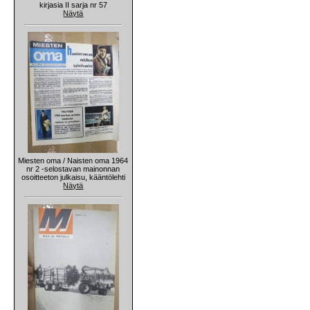
kirjasia II sarja nr 57
Näytä
Miesten oma / Naisten oma 1964
nr 2 -selostavan mainonnan
osoitteeton julkaisu, kääntölehti
Näytä