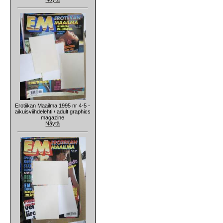
Erotiikan Maailma 1995 nr 4-5 -
aikuisviihdelehti / adult graphics
magazine
Näytä