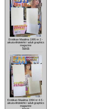
Erotiikan Maailma 1995 nr 2 -
aikuisviihdelehti / adult graphics
magazine
Näytä
Erotiikan Maailma 1994 nr 4-5 -
aikuisviihdelehti / adult graphics
magazine
Näytä